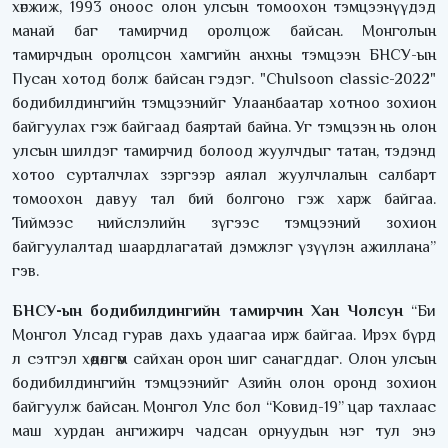
хөгжиж, 1993 оноос олон улсын томоохон тэмцээнүүдэд
манай баг тамирчид оролцож байсан. Монголын
тамирчдын оролцсон хамгийн анхны тэмцээн БНСУ-ын
Пусан хотод болж байсан гэдэг. "Chulsoon classic-2022"
бодибилдингийн тэмцээнийг Улаанбаатар хотноо зохион
байгуулах гэж байгаад баяртай байна. Уг тэмцээн нь олон
улсын шилдэг тамирчид болоод жуулчдыг татан, тэдэнд
хотоо сурталчлах зэргээр аялал жуулчлалын салбарт
томоохон давуу тал бий болгоно гэж харж байгаа.
Тиймээс нийслэлийн зүгээс тэмцээний зохион
байгуулалтад шаардлагатай дэмжлэг үзүүлэн ажиллана”
гэв.
БНСУ-ын бодибилдингийн тамирчин Хан Чолсун
“Би
Монгол Улсад гурав дахь удаагаа ирж байгаа. Ирэх бүрд
л сэтгэл хөдөлгөм сайхан орон шиг санагддаг. Олон улсын
бодибилдингийн тэмцээнийг Азийн олон оронд зохион
байгуулж байсан. Монгол Улс бол “Ковид-19” цар тахлаас
маш хурдан ангижирч чадсан орнуудын нэг тул энэ