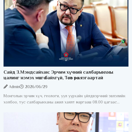
Сайд З.Мэндсайхан: Эрчим хүчний салбарынхны
цалинг нэмэх мөнгө байхгүй, Төсөв өөрөө хязгаартай
Admin
2026/06/29
Монголын эрчим хүч, геологи, уул уурхайн үйлдвэрчний эвлэлийн
холбоо, тус салбарынханы ажил хаялт маргааш 08.00 цагаас
эхэлнэ. Үүнтэй холбоотойгоор УИХ-ын гишүүн, Сангийн сайд
З.Мэндсайхан