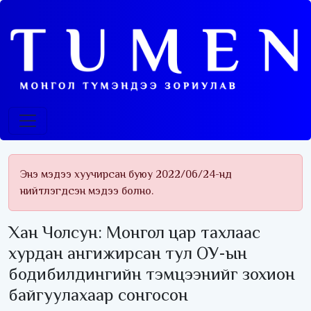
Энэ мэдээ хуучирсан буюу 2022/06/24-нд
нийтлэгдсэн мэдээ болно.
Хан Чолсун: Монгол цар тахлаас
хурдан ангижирсан тул ОУ-ын
бодибилдингийн тэмцээнийг зохион
байгуулахаар сонгосон