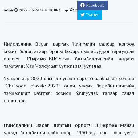
Facebook
Admin
2022-06-24 14:41:00
Спорт
2
Twitter
Нийслэлийн Засаг даргын Нийгмийн салбар, ногоон
хөгжил болон агаар, орчны бохирдлын асуудал хариуцсан
орлогч З.Төмөртөмөө БНСУ-ын бодибилдингийн алдарт
тамирчин Хан Чолсуныг хүлээн авч уулзлаа.
Уулзалтаар 2022 оны есдүгээр сард Улаанбаатар хотноо
“Chulsoon classic-2022” олон улсын бодибилдингийн
тэмцээнийг хамтран зохион байгуулах талаар санал
солилцов.
Нийслэлийн Засаг даргын орлогч З.Төмөртөмөө
“Манай
улсад бодибилдингийн спорт 1990-ээд оны эхэн үеэс