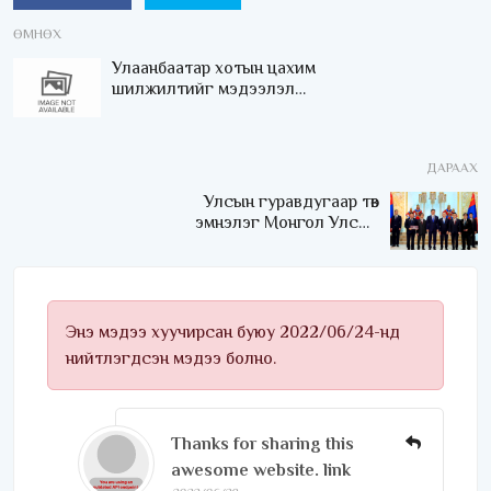
ӨМНӨХ
Улаанбаатар хотын цахим
шилжилтийг мэдээлэл
технологийн үндэсний
томоохон компаниудтай
хамтран хэрэгжүүлнэ
ДАРААХ
Улсын гуравдугаар төв
эмнэлэг Монгол Улсын
Төрийн соёрхлыг 4 дэх
удаагаа хүртлээ
Энэ мэдээ хуучирсан буюу 2022/06/24-нд
нийтлэгдсэн мэдээ болно.
Thanks for sharing this
awesome website. link