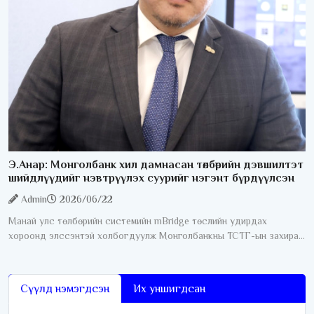
Э.Анар: Монголбанк хил дамнасан төлбөрийн дэвшилтэт
шийдлүүдийг нэвтрүүлэх суурийг нэгэнт бүрдүүлсэн
Admin
2026/06/22
Манай улс төлбөрийн системийн mBridge төслийн удирдах
хороонд элссэнтэй холбогдуулж Монголбанкны ТСТГ-ын захирал
Э. Анартай ярилцлаа. Юуны өмнө mBridge гэж юу болох тухай
тайлбар мэдээллийг өгнө
Сүүлд нэмэгдсэн
Их уншигдсан