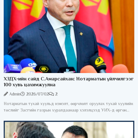
ХЗДХ-ийн сайд С.Амарсайхан: Нотариатын үйлчилгээг
100 хувь цахимжуулна
Admin
2026/07/02
2
Нотариатын тухай хуульд нэмэлт, өөрчлөлт оруулах тухай хуулийн
төслийг Засгийн газрын хуралдаанаар хэлэлцээд УИХ-д өргөн
мэдүүлэхээр тогтлоо. Өнөөдрийн байдлаар нотариатын зарим
үйлчилгээг авахын