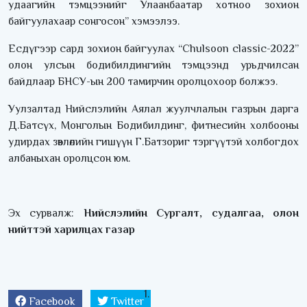
удаагийн тэмцээнийг Улаанбаатар хотноо зохион
байгуулахаар сонгосон” хэмээлээ.
Есдүгээр сард зохион байгуулах “Chulsoon classic-2022”
олон улсын бодибилдингийн тэмцээнд урьдчилсан
байдлаар БНСУ-ын 200 тамирчин оролцохоор болжээ.
Уулзалтад Нийслэлийн Аялал жуулчлалын газрын дарга
Д.Батсүх, Монголын Бодибилдинг, фитнесийн холбооны
удирдах зөвлөлийн гишүүн Г.Батзориг тэргүүтэй холбогдох
албаныхан оролцсон юм.
Эх сурвалж:
Нийслэлийн Сургалт, судалгаа, олон
нийттэй харилцах газар
Facebook
Twitter