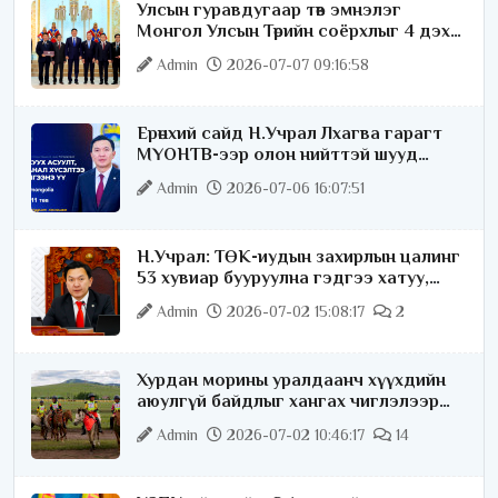
Улсын гуравдугаар төв эмнэлэг
Монгол Улсын Төрийн соёрхлыг 4 дэх
удаагаа хүртлээ
Admin
2026-07-07 09:16:58
Ерөнхий сайд Н.Учрал Лхагва гарагт
МҮОНТВ-ээр олон нийттэй шууд
ярилцана
Admin
2026-07-06 16:07:51
Н.Учрал: ТӨК-иудын захирлын цалинг
53 хувиар бууруулна гэдгээ хатуу,
хариуцлагатайгаар хэлье
Admin
2026-07-02 15:08:17
2
Хурдан морины уралдаанч хүүхдийн
аюулгүй байдлыг хангах чиглэлээр
ажиллаж байна
Admin
2026-07-02 10:46:17
14