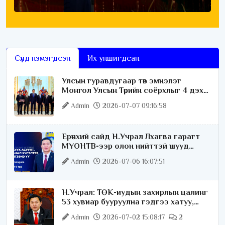
Сүүлд нэмэгдсэн
Их уншигдсан
Улсын гуравдугаар төв эмнэлэг
Монгол Улсын Төрийн соёрхлыг 4 дэх
удаагаа хүртлээ
Admin
2026-07-07 09:16:58
Ерөнхий сайд Н.Учрал Лхагва гарагт
МҮОНТВ-ээр олон нийттэй шууд
ярилцана
Admin
2026-07-06 16:07:51
Н.Учрал: ТӨК-иудын захирлын цалинг
53 хувиар бууруулна гэдгээ хатуу,
хариуцлагатайгаар хэлье
Admin
2026-07-02 15:08:17
2