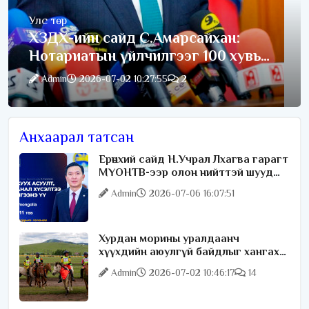
Улс төр
ХЗДХ-ийн сайд С.Амарсайхан:
Нотариатын үйлчилгээг 100 хувь
цахимжуулна
Admin
2026-07-02 10:27:55
2
Анхаарал татсан
Ерөнхий сайд Н.Учрал Лхагва гарагт
МҮОНТВ-ээр олон нийттэй шууд
ярилцана
Admin
2026-07-06 16:07:51
Хурдан морины уралдаанч
хүүхдийн аюулгүй байдлыг хангах
чиглэлээр ажиллаж байна
Admin
2026-07-02 10:46:17
14