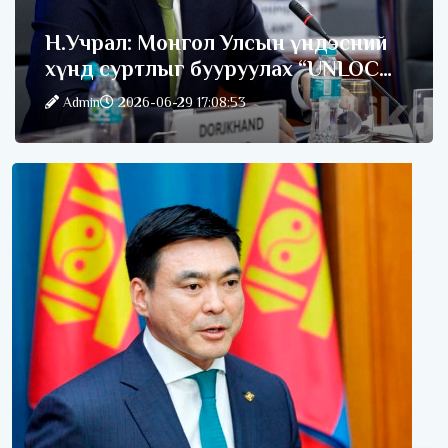
Н.Учрал: Монгол Улсын үндэсний
хүнд суртлыг бууруулах “UNLOCK”
санаачилгыг эхлүүлж байна
Admin
2026-06-29 17:08:53