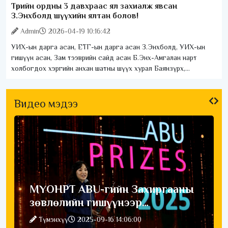
Төрийн ордны 3 давхраас ял захиалж явсан
З.Энхболд шүүхийн ялтан болов!
Admin
2026-04-19 10:16:42
УИХ-ын дарга асан, ЕТГ-ын дарга асан З.Энхболд, УИХ-ын
гишүүн асан, Зам тээврийн сайд асан Б.Энх-Амгалан нарт
холбогдох хэргийн анхан шатны шүүх хурал Баянзүрх,
Сүхбаатар, Чингэлтэй дүүргийн
Видео мэдээ
МҮОНРТ ABU-гийн Захиргааны
зөвлөлийн гишүүнээр
сонгогдлоо
Түмэнхүү
2025-09-16 14:06:00