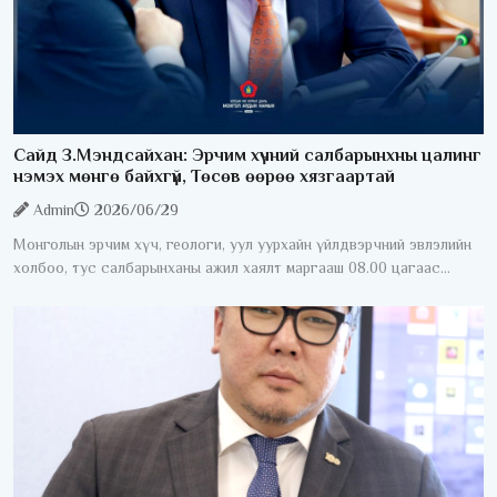
Сайд З.Мэндсайхан: Эрчим хүчний салбарынхны цалинг
нэмэх мөнгө байхгүй, Төсөв өөрөө хязгаартай
Admin
2026/06/29
Монголын эрчим хүч, геологи, уул уурхайн үйлдвэрчний эвлэлийн
холбоо, тус салбарынханы ажил хаялт маргааш 08.00 цагаас
эхэлнэ. Үүнтэй холбоотойгоор УИХ-ын гишүүн, Сангийн сайд
З.Мэндсайхан