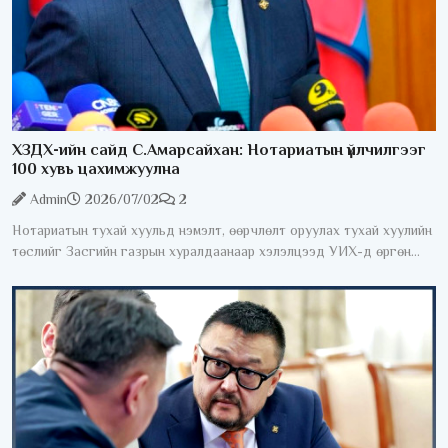
ХЗДХ-ийн сайд С.Амарсайхан: Нотариатын үйлчилгээг
100 хувь цахимжуулна
Admin
2026/07/02
2
Нотариатын тухай хуульд нэмэлт, өөрчлөлт оруулах тухай хуулийн
төслийг Засгийн газрын хуралдаанаар хэлэлцээд УИХ-д өргөн
мэдүүлэхээр тогтлоо. Өнөөдрийн байдлаар нотариатын зарим
үйлчилгээг авахын