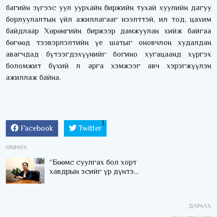
багийн зүгээс уул уурхайн биржийн тухай хуулийн дагуу
борлуулалтын үйл ажиллагааг нээлттэй, ил тод, цахим
байдлаар Хөрөнгийн биржээр дамжуулан хийж байгаа
бөгөөд тээвэрлэлтийн үе шатыг оновчлон худалдан
авагчдад бүтээгдэхүүнийг богино хугацаанд хүргэх
боломжит бүхий л арга хэмжээг авч хэрэгжүүлэн
ажиллаж байна.
Facebook
Twitter
ӨМНӨХ
“Бөөмс суулгах бол хорт
хавдрын эсийг үр дүнтэй
устгадаг орчин үеийн
дэвшилтэд эмчилгээ”
ДАРААХ