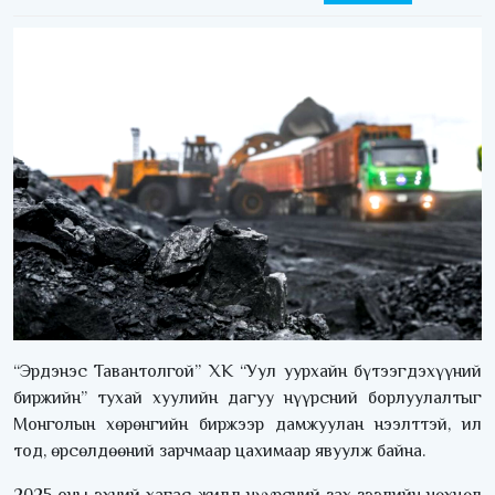
“Эрдэнэс Тавантолгой” ХК “Уул уурхайн бүтээгдэхүүний
биржийн” тухай хуулийн дагуу нүүрсний борлуулалтыг
Монголын хөрөнгийн биржээр дамжуулан нээлттэй, ил
тод, өрсөлдөөний зарчмаар цахимаар явуулж байна.
2025 оны эхний хагас жилд нүүрсний зах зээлийн нөхцөл