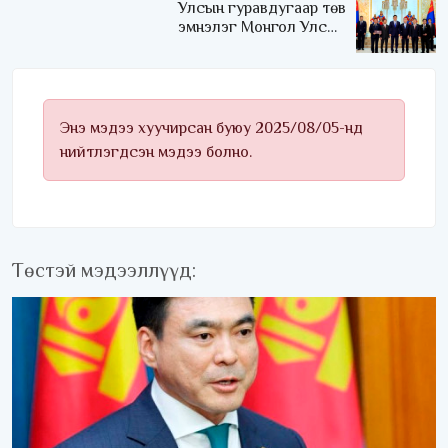
Улсын гуравдугаар төв
эмнэлэг Монгол Улсын
Төрийн соёрхлыг 4 дэх
удаагаа хүртлээ
Энэ мэдээ хуучирсан буюу 2025/08/05-нд
нийтлэгдсэн мэдээ болно.
Төстэй мэдээллүүд: