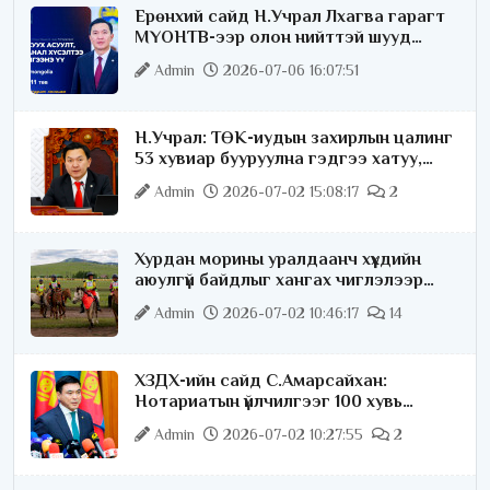
Ерөнхий сайд Н.Учрал Лхагва гарагт
МҮОНТВ-ээр олон нийттэй шууд
ярилцана
Admin
2026-07-06 16:07:51
Н.Учрал: ТӨК-иудын захирлын цалинг
53 хувиар бууруулна гэдгээ хатуу,
хариуцлагатайгаар хэлье
Admin
2026-07-02 15:08:17
2
Хурдан морины уралдаанч хүүхдийн
аюулгүй байдлыг хангах чиглэлээр
ажиллаж байна
Admin
2026-07-02 10:46:17
14
ХЗДХ-ийн сайд С.Амарсайхан:
Нотариатын үйлчилгээг 100 хувь
цахимжуулна
Admin
2026-07-02 10:27:55
2