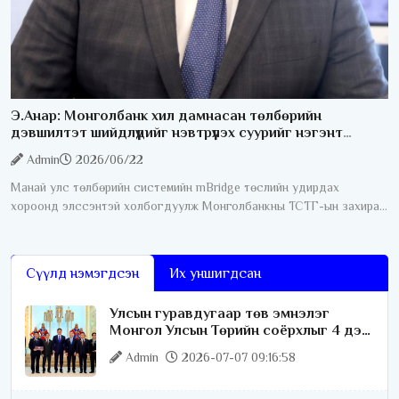
Э.Анар: Монголбанк хил дамнасан төлбөрийн
дэвшилтэт шийдлүүдийг нэвтрүүлэх суурийг нэгэнт
бүрдүүлсэн
Admin
2026/06/22
Манай улс төлбөрийн системийн mBridge төслийн удирдах
хороонд элссэнтэй холбогдуулж Монголбанкны ТСТГ-ын захирал
Э. Анартай ярилцлаа. Юуны өмнө mBridge гэж юу болох тухай
тайлбар мэдээллийг өгнө
Сүүлд нэмэгдсэн
Их уншигдсан
Улсын гуравдугаар төв эмнэлэг
Монгол Улсын Төрийн соёрхлыг 4 дэх
удаагаа хүртлээ
Admin
2026-07-07 09:16:58