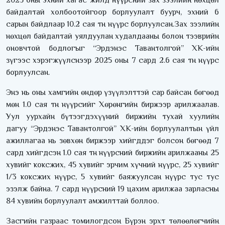
байдалтай холбоотойгоор борлуулалт буурч, эхний 6
сарын байдлаар 10.2 сая тн нүүрс борлуулсан.Зах зээлийн
нөхцөл байдалтай уялдуулан худалдааны болон тээврийн
оновчтой бодлогыг “Эрдэнэс Тавантолгой” ХК-ийн
зүгээс хэрэгжүүлснээр 2025 оны 7 сард 2.6 сая тн нүүрс
борлуулсан.
Энэ нь оны хамгийн өндөр үзүүлэлттэй сар байсан бөгөөд
мөн 1.0 сая тн нүүрсийг Хөрөнгийн биржээр арилжаалав.
Уул уурхайн бүтээгдэхүүний биржийн тухай хуулийн
дагуу “Эрдэнэс Тавантолгой” ХК-ийн борлуулалтын үйл
ажиллагаа нь зөвхөн биржээр хийгддэг болсон бөгөөд 7
сард хийгдсэн 1.0 сая тн нүүрсний биржийн арилжааны 25
хувийг коксжих, 45 хувийг эрчим хүчний нүүрс, 25 хувийг
1/3 коксжих нүүрс, 5 хувийг баяжуулсан нүүрс тус тус
эзэлж байна. 7 сард нүүрсний 19 цахим арилжаа зарласны
84 хувийн борлуулалт амжилттай боллоо.
Засгийн газраас томилогдсон Бүрэн эрхт төлөөлөгчийн