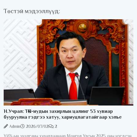
Төстэй мэдээллүүд:
Н.Учрал: ТӨК-иудын захирлын цалинг 53 хувиар
бууруулна гэдгээ хатуу, хариуцлагатайгаар хэлье
Admin
2026/07/02
2
УИХ-ын чуулганы хуралдаанаар Монгол Улсын 2025 оны нэгдсэн