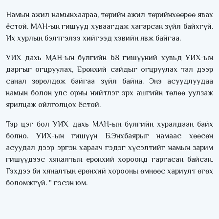
Намын ажил намынхаараа, төрийн ажил төрийнхөөрөө явах
ёстой. МАН-ын гишүүд хуваагдаж хагарсан зүйл байхгүй.
Их хурлын бэлтгэлээ хийгээд хэвийн явж байгаа.
УИХ дахь МАН-ын бүлгийн 68 гишүүний хувьд УИХ-ын
даргыг огцруулах, Ерөнхий сайдыг огцруулах тал дээр
санал зөрөлдөж байгаа зүйл байна. Энэ асуудлуудаа
намын болон улс орны нийтлэг эрх ашгийн төлөө уулзаж
ярилцаж ойлголцох ёстой.
Тэр цэг бол УИХ дахь МАН-ын бүлгийн хуралдаан байх
болно. УИХ-ын гишүүн Б.Энхбаярыг намаас хөөсөн
асуудал дээр эргэн хараач гэдэг хүсэлтийг намын зарим
гишүүдээс хяналтын ерөнхий хороонд гаргасан байсан.
Гэхдээ би хяналтын ерөнхий хорооны өмнөөс хариулт өгөх
боломжгүй. " гэсэн юм.