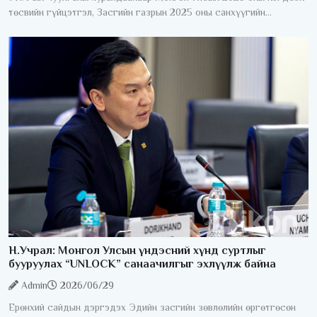
төсвийн гүйцэтгэл, Засгийн газрын 2025 оны санхүүгийн
нэгтгэсэн тайлан болон “Монгол Улсын 2025 оны төсвийн
гүйцэтгэл батлах
Н.Учрал: Монгол Улсын үндэсний хүнд суртлыг
бууруулах “UNLOCK” санаачилгыг эхлүүлж байна
Admin
2026/06/29
Ерөнхий сайдын дэргэдэх Эдийн засгийн зөвлөлийн өргөтгөсөн