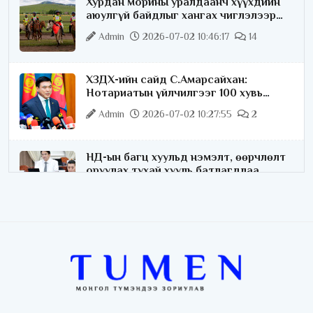
Хурдан морины уралдаанч хүүхдийн
аюулгүй байдлыг хангах чиглэлээр
ажиллаж байна
Admin
2026-07-02 10:46:17
14
ХЗДХ-ийн сайд С.Амарсайхан:
Нотариатын үйлчилгээг 100 хувь
цахимжуулна
Admin
2026-07-02 10:27:55
2
НД-ын багц хуульд нэмэлт, өөрчлөлт
оруулах тухай хууль батлагдлаа
Admin
2026-07-02 10:21:16
“Playtime” хөгжмийн наадмын үеэр
цагдаагийн байгууллагаас 24 цагаар
хяналт тавина
Admin
2026-07-02 09:10:46
С.Шижирбат: 1024 бөхийн