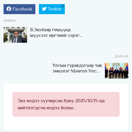
Facebook
Twitter
ӨМНӨХ
Б.Энхбаяр гишүүнд
шүүхээс иргэний хэрэг
үүсгэжээ
ДАРААХ
Улсын гуравдугаар төв
эмнэлэг Монгол Улсын
Төрийн соёрхлыг 4 дэх
удаагаа хүртлээ
Энэ мэдээ хуучирсан буюу 2025/10/15-нд
нийтлэгдсэн мэдээ болно.