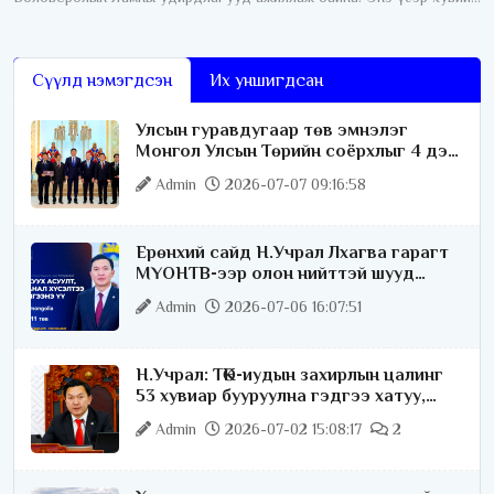
сургуулиудын ёс зүйн асуудал хөндөгдлөө. Тодруулбал эцэг
эхчүүд
Сүүлд нэмэгдсэн
Их уншигдсан
Улсын гуравдугаар төв эмнэлэг
Монгол Улсын Төрийн соёрхлыг 4 дэх
удаагаа хүртлээ
Admin
2026-07-07 09:16:58
Ерөнхий сайд Н.Учрал Лхагва гарагт
МҮОНТВ-ээр олон нийттэй шууд
ярилцана
Admin
2026-07-06 16:07:51
Н.Учрал: ТӨК-иудын захирлын цалинг
53 хувиар бууруулна гэдгээ хатуу,
хариуцлагатайгаар хэлье
Admin
2026-07-02 15:08:17
2