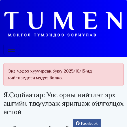
Энэ мэдээ хуучирсан буюу 2025/10/15-нд
нийтлэгдсэн мэдээ болно.
Я.Содбаатар: Улс орны нийтлэг эрх
ашгийн төлөө уулзаж ярилцаж ойлголцох
ёстой
Facebook