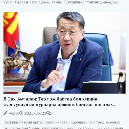
хурал Гадаад харилцааны яамны "Зөвшилцөл" танхимд өнөөдөр
/2026.06.29/ боллоо. Хуралдаанд 100 гаруй гадаадын хөрөнгө
Л.Энх-Амгалан: Төр гэж байгаа бол хувийн
сургуулиудын дураараа аашилж байгааг цэгцлэх
ёстой
Admin
2026/06/23
1
Засгийн газрын иргэд, олон нийттэй харилцах 11-11 төвд өнөөдөр
Боловсролын Яамны удирдлагууд ажиллаж байна. Энэ үеэр хувийн