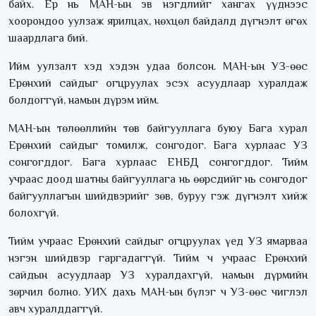
байх. Ер нь МАН-ын эв нэгдлийг хангах үүднээс
хоорондоо уулзаж ярилцах, нөхцөл байдалд дүгнэлт өгөх
шаардлага бий.
Ийм уулзалт хэд хэдэн удаа болсон. МАН-ын УЗ-өөс
Ерөнхий сайдыг огцруулах эсэх асуудлаар хуралдаж
болдоггүй, намын дүрэм ийм.
МАН-ын төлөөллийн төв байгууллага буюу Бага хурал
Ерөнхий сайдыг томилж, сонгодог. Бага хурлаас УЗ
сонгогддог. Бага хурлаас ЕНБД сонгогддог. Тийм
учраас доод шатны байгууллага нь өөрсдийг нь сонгодог
байгууллагын шийдвэрийг зөв, буруу гэж дүгнэлт хийж
болохгүй.
Тийм учраас Ерөнхий сайдыг огцруулах үед УЗ ямарваа
нэгэн шийдвэр гаргадаггүй. Тийм ч учраас Ерөнхий
сайдын асуудлаар УЗ хуралдахгүй, намын дүрмийн
зөрчил болно. УИХ дахь МАН-ын бүлэг ч УЗ-өөс чиглэл
авч хуралддаггүй.