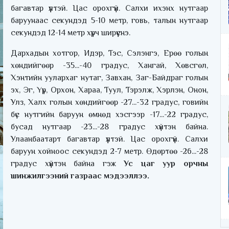
багавтар үүлтэй. Цас орохгүй. Салхи ихэнх нутгаар
баруунаас секундэд 5-10 метр, говь, талын нутгаар
секундэд 12-14 метр хүрч ширүүснэ.
Дархадын хотгор, Идэр, Тэс, Сэлэнгэ, Ерөө голын
хөндийгөөр -35...-40 градус, Хангай, Хөвсгөл,
Хэнтийн уулархаг нутаг, Завхан, Заг-Байдраг голын
эх, Эг, Үүр, Орхон, Хараа, Туул, Тэрэлж, Хэрлэн, Онон,
Улз, Халх голын хөндийгөөр -27...-32 градус, говийн
бүс нутгийн баруун өмнөд хэсгээр -17...-22 градус,
бусад нутгаар -23...-28 градус хүйтэн байна.
Улаанбаатарт багавтар үүлтэй. Цас орохгүй. Салхи
баруун хойноос секундэд 2-7 метр. Өдөртөө -26...-28
градус хүйтэн байна гэж
Ус цаг уур орчны
шинжилгээний газраас мэдээллээ.