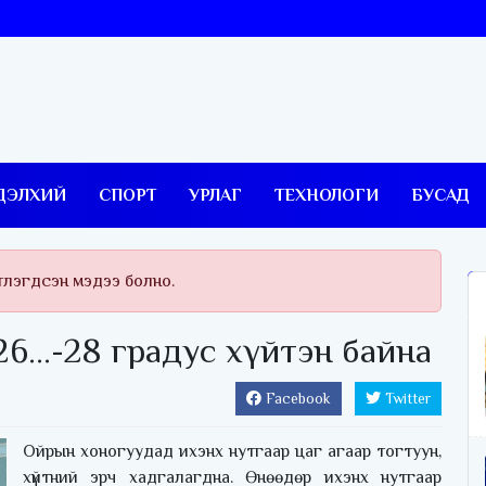
ДЭЛХИЙ
СПОРТ
УРЛАГ
ТЕХНОЛОГИ
БУСАД
тлэгдсэн мэдээ болно.
6...-28 градус хүйтэн байна
Facebook
Twitter
Ойрын хоногуудад ихэнх нутгаар цаг агаар тогтуун,
хүйтний эрч хадгалагдна. Өнөөдөр ихэнх нутгаар