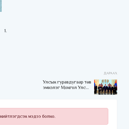
ДАРААХ
Улсын гуравдугаар төв
эмнэлэг Монгол Улсын
Төрийн соёрхлыг 4 дэх
удаагаа хүртлээ
 нийтлэгдсэн мэдээ болно.