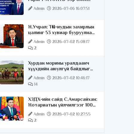
нийттэй шууд ярилцана
Admin
2026-07-06 16:07:51
Н.Учрал: ТӨК-иудын захирлын
цалинг 53 хувиар бууруулна
гэдгээ хатуу,
Admin
2026-07-02 15:08:17
хариуцлагатайгаар хэлье
2
Хурдан морины уралдаанч
хүүхдийн аюулгүй байдлыг
хангах чиглэлээр ажиллаж
Admin
2026-07-02 10:46:17
байна
14
ХЗДХ-ийн сайд С.Амарсайхан:
Нотариатын үйлчилгээг 100
хувь цахимжуулна
Admin
2026-07-02 10:27:55
2