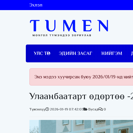
Эхлэл
УЛС ТӨР
ЭДИЙН ЗАСАГ
НИЙГЭМ
Энэ мэдээ хуучирсан буюу 2026/01/19-нд ний
Улаанбаатарт өдөртөө -2
Түмэнхүү
2026-01-19 07:42:03
Бусад
0