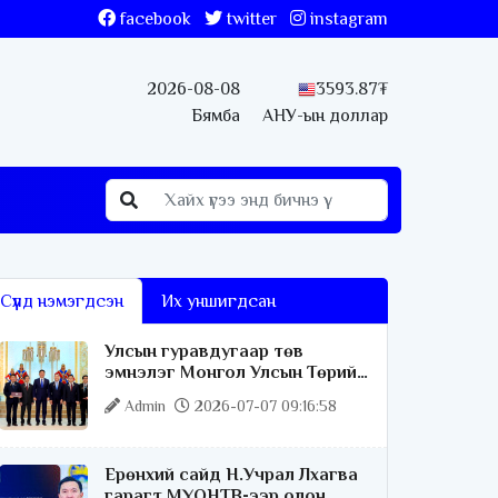
facebook
twitter
instagram
2026-08-08
3593.87₮
Бямба
АНУ-ын доллар
Сүүлд нэмэгдсэн
Их уншигдсан
Улсын гуравдугаар төв
эмнэлэг Монгол Улсын Төрийн
соёрхлыг 4 дэх удаагаа
Admin
2026-07-07 09:16:58
хүртлээ
Ерөнхий сайд Н.Учрал Лхагва
гарагт МҮОНТВ-ээр олон