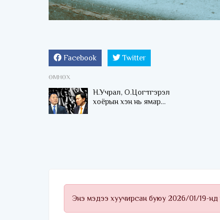
Facebook
Twitter
ӨМНӨХ
Н.Учрал, О.Цогтгэрэл
хоёрын хэн нь ямар
“стратеги”-аар ялахыг
харах үлдлээ
Энэ мэдээ хуучирсан буюу 2026/01/19-нд