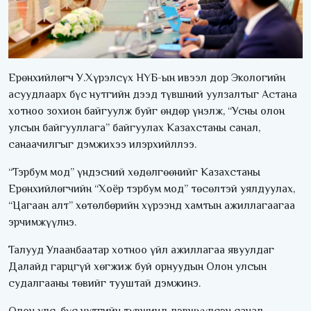
Ерөнхийлөгч У.Хүрэлсүх НҮБ-ын ивээл дор Экологийн
асуудлаарх бүс нутгийн дээд түвшний уулзалтыг Астана
хотноо зохион байгуулж буйг өндөр үнэлж, “Усны олон
улсын байгууллага” байгуулах Казахстаны санал,
санаачилгыг дэмжихээ илэрхийллээ.
“Тэрбум мод” үндэсний хөдөлгөөнийг Казахстаны
Ерөнхийлөгчийн “Хоёр тэрбум мод” төсөлтэй уялдуулах,
“Цагаан алт” хөтөлбөрийн хүрээнд хамтын ажиллагаагаа
эрчимжүүлнэ.
Талууд Улаанбаатар хотноо үйл ажиллагаа явуулдаг
Далайд гарцгүй хөгжиж буй орнуудын Олон улсын
судалгааны төвийг тууштай дэмжинэ.
Олон улс, бүс нутгийн түвшинд дэвшүүлсэн санал,