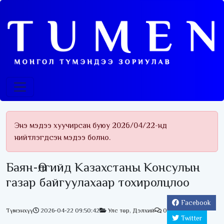
Энэ мэдээ хуучирсан буюу 2026/04/22-нд
нийтлэгдсэн мэдээ болно.
Баян-Өлгийд Казахстаны Консулын
газар байгуулахаар тохиролцлоо
Facebook
Түмэнхүү
2026-04-22 09:50:42
Улс төр
,
Дэлхий
0
Twitter