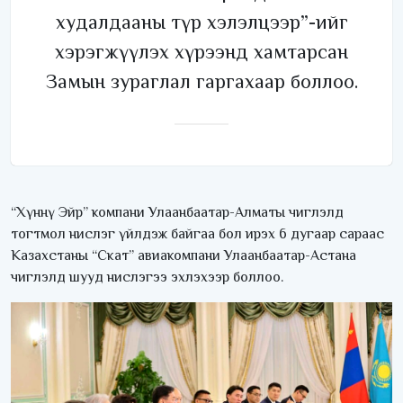
худалдааны түр хэлэлцээр”-ийг
хэрэгжүүлэх хүрээнд хамтарсан
Замын зураглал гаргахаар боллоо.
“Хүннү Эйр” компани Улаанбаатар-Алматы чиглэлд
тогтмол нислэг үйлдэж байгаа бол ирэх 6 дугаар сараас
Казахстаны “Скат” авиакомпани Улаанбаатар-Астана
чиглэлд шууд нислэгээ эхлэхээр боллоо.