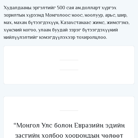
Худалдааны эргэлтийг 500 сая ам.долларт хүргэх
зорилтын хүрээнд Монголоос ноос, ноолуур, арьс, шир,
мах, махан бүтээгдэхүүн, Казахстанаас жимс, жимсгэнэ,
хүнсний ногоо, улаан буудай зэрэг бүтээгдэхүүний
нийлүүлэлтийг нэмэгдүүлэхээр тохиролцлоо.
“Монгол Улс болон Евразийн эдийн
засгийн холбоо хоорондын чөлөөт