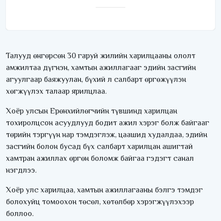
Талууд өнгөрсөн 30 гаруй жилийн харилцааны ололт
амжилтаа дүгнэн, хамтын ажиллагааг эдийн засгийн
агуулгаар баяжуулан, бүхий л салбарт өргөжүүлэн
хөгжүүлэх талаар ярилцлаа.
Хоёр улсын Ерөнхийлөгчийн түвшинд харилцан
тохиролцсон асуудлууд бодит ажил хэрэг болж байгааг
төрийн тэргүүн нар тэмдэглэж, цаашид худалдаа, эдийн
засгийн болон бусад бүх салбарт харилцан ашигтай
хамтран ажиллах өргөн боломж байгаа гэдэгт санал
нэгдлээ.
Хоёр улс харилцаа, хамтын ажиллагааны бэлгэ тэмдэг
болохуйц томоохон төсөл, хөтөлбөр хэрэгжүүлэхээр
боллоо.