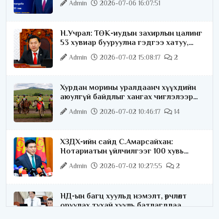
Admin
2026-07-06 16:07:51
Н.Учрал: ТӨК-иудын захирлын цалинг
53 хувиар бууруулна гэдгээ хатуу,
хариуцлагатайгаар хэлье
Admin
2026-07-02 15:08:17
2
Хурдан морины уралдаанч хүүхдийн
аюулгүй байдлыг хангах чиглэлээр
ажиллаж байна
Admin
2026-07-02 10:46:17
14
ХЗДХ-ийн сайд С.Амарсайхан:
Нотариатын үйлчилгээг 100 хувь
цахимжуулна
Admin
2026-07-02 10:27:55
2
НД-ын багц хуульд нэмэлт, өөрчлөлт
оруулах тухай хууль батлагдлаа