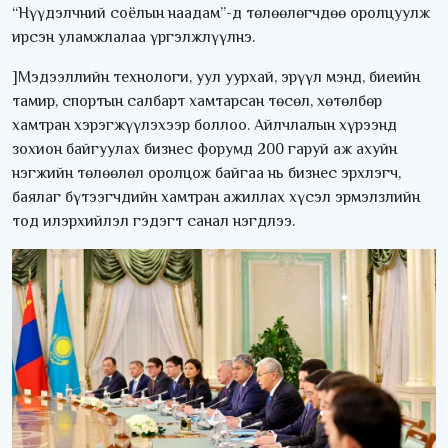
“Нүүдэлчний соёлын наадам”-д төлөөлөгчдөө оролцуулж
ирсэн уламжлалаа үргэлжлүүлнэ.
]Мэдээллийн технологи, уул уурхай, эрүүл мэнд, биеийн
тамир, спортын салбарт хамтарсан төсөл, хөтөлбөр
хамтран хэрэгжүүлэхээр боллоо. Айлчлалын хүрээнд
зохион байгуулах бизнес форумд 200 гаруй аж ахуйн
нэгжийн төлөөлөл оролцож байгаа нь бизнес эрхлэгч,
баялаг бүтээгчдийн хамтран ажиллах хүсэл эрмэлзлийн
тод илэрхийлэл гэдэгт санал нэгдлээ.