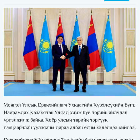
Монгол Улсын Ерөнхийлөгч Ухнаагийн Хүрэлсүхийн Бүгд
Найрамдах Казахстан Улсад хийж буй төрийн айлчлал
үргэлжилж байна. Хоёр улсын төрийн тэргүүн
ганцаарчлан уулзсаны дараа албан ёсны хэлэлцээ хийлээ.
Ерөнхийлөгч У.Хүрэлсүх Төв Азийн бүс нутаг дахь анхны