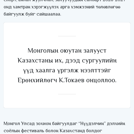
онд хамтран хэрэгжүүлэх арга хэмжээний төлөвлөгөө
байгуулж буйг сайшаалаа.
Монголын оюутан залууст
Казахстаны их, дээд сургуулийн
үүд хаалга үргэлж нээлттэйг
Ерөнхийлөгч К.Токаев онцоллоо.
Монгол Улсад зохион байгуулдаг “Нүүдэлчин” дэлхийн
соёлын фестиваль болон Казахстанд болдог