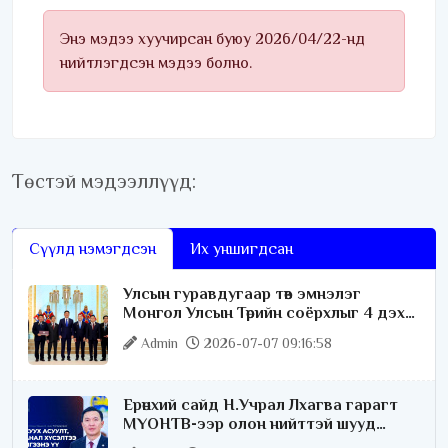
Энэ мэдээ хуучирсан буюу 2026/04/22-нд
нийтлэгдсэн мэдээ болно.
Төстэй мэдээллүүд:
Сүүлд нэмэгдсэн
Их уншигдсан
Улсын гуравдугаар төв эмнэлэг
Монгол Улсын Төрийн соёрхлыг 4 дэх
удаагаа хүртлээ
Admin
2026-07-07 09:16:58
Ерөнхий сайд Н.Учрал Лхагва гарагт
МҮОНТВ-ээр олон нийттэй шууд
ярилцана