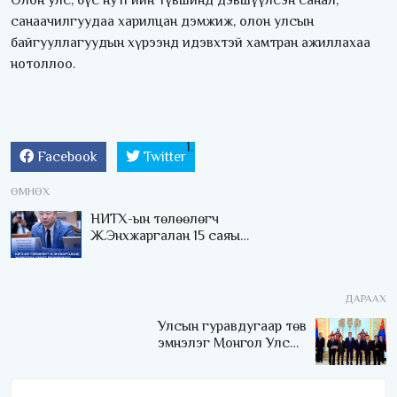
санаачилгуудаа харилцан дэмжиж, олон улсын
байгууллагуудын хүрээнд идэвхтэй хамтран ажиллахаа
нотоллоо.
Facebook
Twitter
ӨМНӨХ
НИТХ-ын төлөөлөгч
Ж.Энхжаргалан 15 саяын
цалин бодуулж, 210
саяын шууд гэрээ
байгуулсан хэрэгт
ДАРААХ
холбогджээ
Улсын гуравдугаар төв
эмнэлэг Монгол Улсын
Төрийн соёрхлыг 4 дэх
удаагаа хүртлээ