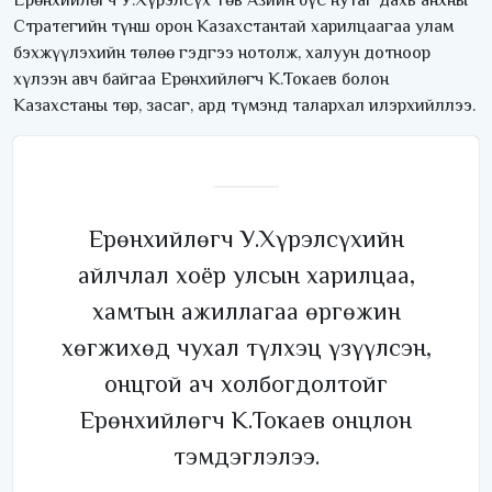
Стратегийн түнш орон Казахстантай харилцаагаа улам
бэхжүүлэхийн төлөө гэдгээ нотолж, халуун дотноор
хүлээн авч байгаа Ерөнхийлөгч К.Токаев болон
Казахстаны төр, засаг, ард түмэнд талархал илэрхийллээ.
Ерөнхийлөгч У.Хүрэлсүхийн
айлчлал хоёр улсын харилцаа,
хамтын ажиллагаа өргөжин
хөгжихөд чухал түлхэц үзүүлсэн,
онцгой ач холбогдолтойг
Ерөнхийлөгч К.Токаев онцлон
тэмдэглэлээ.