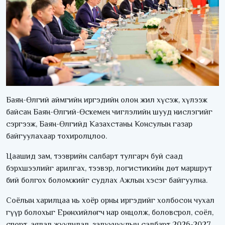
Баян-Өлгий аймгийн иргэдийн олон жил хүсэж, хүлээж
байсан Баян-Өлгий-Өскемен чиглэлийн шууд нислэгийг
сэргээж, Баян-Өлгийд Казахстаны Консулын газар
байгуулахаар тохиролцлоо.
Цаашид зам, тээврийн салбарт тулгарч буй саад
бэрхшээлийг арилгах, тээвэр, логистикийн дөт маршрут
бий болгох боломжийг судлах Ажлын хэсэг байгуулна.
Соёлын харилцаа нь хоёр орны иргэдийг холбосон чухал
гүүр болохыг Ерөнхийлөгч нар онцолж, боловсрол, соёл,
спорт, аялал жуулчлал, залуучуудын салбарт 2026-2027