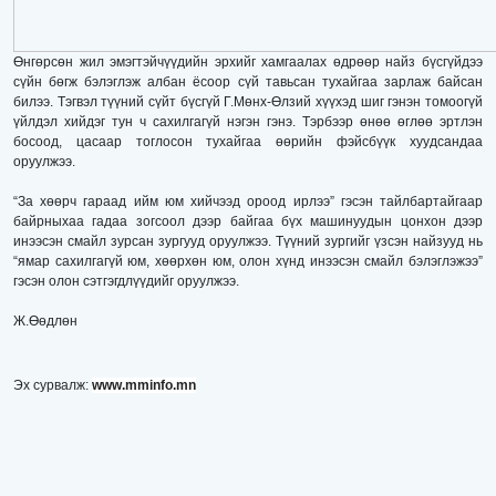
Өнгөрсөн жил эмэгтэйчүүдийн эрхийг хамгаалах өдрөөр найз бүсгүйдээ
сүйн бөгж бэлэглэж албан ёсоор сүй тавьсан тухайгаа зарлаж байсан
билээ. Тэгвэл түүний сүйт бүсгүй Г.Мөнх-Өлзий хүүхэд шиг гэнэн томоогүй
үйлдэл хийдэг тун ч сахилгагүй нэгэн гэнэ. Тэрбээр өнөө өглөө эртлэн
босоод, цасаар тоглосон тухайгаа өөрийн фэйсбүүк хуудсандаа
оруулжээ.
“За хөөрч гараад ийм юм хийчээд ороод ирлээ” гэсэн тайлбартайгаар
байрныхаа гадаа зогсоол дээр байгаа бүх машинуудын цонхон дээр
инээсэн смайл зурсан зургууд оруулжээ. Түүний зургийг үзсэн найзууд нь
“ямар сахилгагүй юм, хөөрхөн юм, олон хүнд инээсэн смайл бэлэглэжээ”
гэсэн олон сэтгэгдлүүдийг оруулжээ.
Ж.Өөдлөн
Эх сурвалж:
www.mminfo.mn