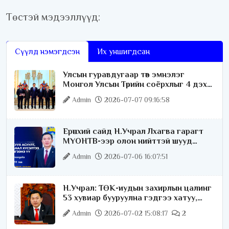
Төстэй мэдээллүүд:
Сүүлд нэмэгдсэн
Их уншигдсан
Улсын гуравдугаар төв эмнэлэг
Монгол Улсын Төрийн соёрхлыг 4 дэх
удаагаа хүртлээ
Admin
2026-07-07 09:16:58
Ерөнхий сайд Н.Учрал Лхагва гарагт
МҮОНТВ-ээр олон нийттэй шууд
ярилцана
Admin
2026-07-06 16:07:51
Н.Учрал: ТӨК-иудын захирлын цалинг
53 хувиар бууруулна гэдгээ хатуу,
хариуцлагатайгаар хэлье
Admin
2026-07-02 15:08:17
2