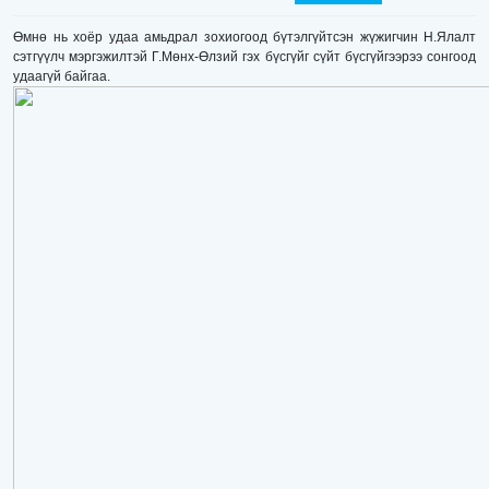
Өмнө нь хоёр удаа амьдрал зохиогоод бүтэлгүйтсэн жүжигчин Н.Ялалт
сэтгүүлч мэргэжилтэй Г.Мөнх-Өлзий гэх бүсгүйг сүйт бүсгүйгээрээ сонгоод
удаагүй байгаа.