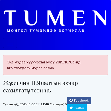
Энэ мэдээ хуучирсан буюу 2015/10/06-нд
нийтлэгдсэн мэдээ болно.
Жүжигчин Н.Ялалтын эхнэр
сахилгагүйтсэн нь
Facebook
Түмэнхүү
2015-10-06 21:12:10
Улс төр
0
Twitter