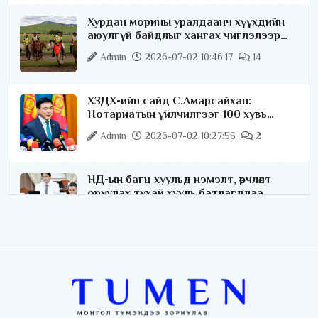
Хурдан морины уралдаанч хүүхдийн
аюулгүй байдлыг хангах чиглэлээр
ажиллаж байна
Admin
2026-07-02 10:46:17
14
ХЗДХ-ийн сайд С.Амарсайхан:
Нотариатын үйлчилгээг 100 хувь
цахимжуулна
Admin
2026-07-02 10:27:55
2
НД-ын багц хуульд нэмэлт, өөрчлөлт
оруулах тухай хууль батлагдлаа
Admin
2026-07-02 10:21:16
“Playtime” хөгжмийн наадмын үеэр
цагдаагийн байгууллагаас 24 цагаар
хяналт тавина
Admin
2026-07-02 09:10:46