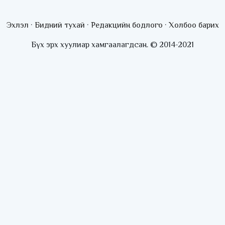
С.Шижирбат: 1024 бөхийн барилдааныг
3 өдөрт шилжүүлбэл найраа тун нарийн
Эхлэл
·
Бидний тухай
·
Редакцийн бодлого
·
Холбоо барих
явагдана
Admin
2026-07-01 13:05:05
Бүх эрх хуулиар хамгаалагдсан. © 2014-2021
Наадмаар хоол үйлдвэрлэл, худалдаа
үйлчилгээ эрхлэх хүсэлтийг
license.mn сайтаар авч байна
Admin
2026-07-01 12:55:19
Өнөөдрөөс эхлэн 18 нас хүрээгүй хүүхэд
мопед, скүтер, суррон унахгүй
Admin
2026-07-01 10:42:00
ROX брэндийн автомашинууд “Ногоон
дугаар“-ыг албан ёсоор авч эхэллээ
Admin
2026-07-01 10:29:29