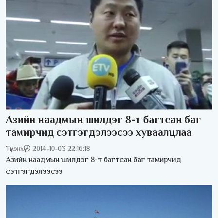
Азийн наадмын шилдэг 8-т багтсан баг
тамирчид сэтгэгдэлээсээ хуваалцлаа
Түмэнхүү
2014-10-03 22:16:18
Азийн наадмын шилдэг 8-т багтсан баг тамирчид
сэтгэгдэлээсээ