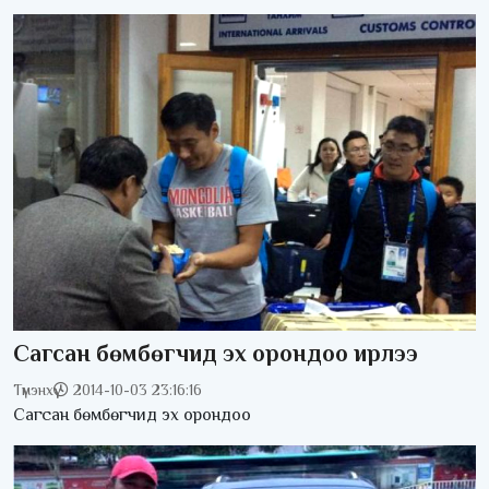
Сагсан бөмбөгчид эх орондоо ирлээ
Түмэнхүү
2014-10-03 23:16:16
Сагсан бөмбөгчид эх орондоо