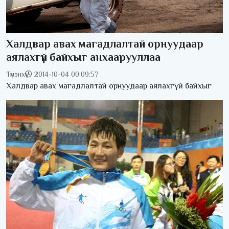
Халдвар авах магадлалтай орнуудаар
аялахгүй байхыг анхаарууллаа
Түмэнхүү
2014-10-04 00:09:57
Халдвар авах магадлалтай орнуудаар аялахгүй байхыг