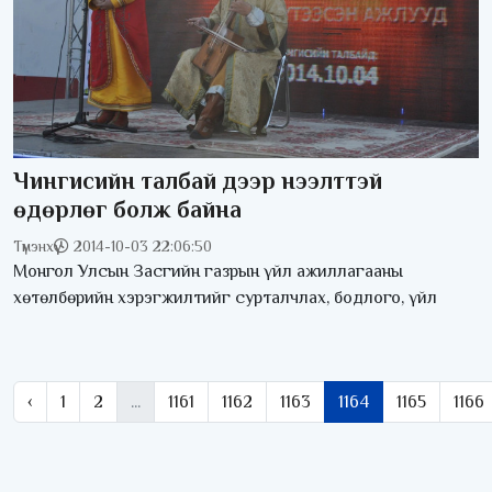
Чингисийн талбай дээр нээлттэй
өдөрлөг болж байна
Түмэнхүү
2014-10-03 22:06:50
Монгол Улсын Засгийн газрын үйл ажиллагааны
хөтөлбөрийн хэрэгжилтийг сурталчлах, бодлого, үйл
‹
1
2
...
1161
1162
1163
1164
1165
1166