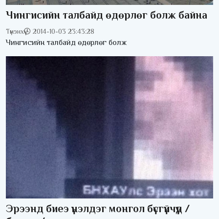
Чингисийн талбайд өдөрлөг болж байна
Түмэнхүү
2014-10-03 23:43:28
Чингисийн талбайд өдөрлөг болж
Эрээнд биеэ үнэлдэг монгол бүсгүйчүүд /