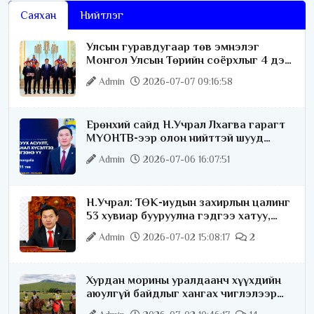
Саяхан
Нийтлэг
Улсын гуравдугаар төв эмнэлэг
Монгол Улсын Төрийн соёрхлыг 4 дэх
удаагаа хүртлээ
Admin
2026-07-07 09:16:58
Ерөнхий сайд Н.Учрал Лхагва гарагт
МҮОНТВ-ээр олон нийттэй шууд
ярилцана
Admin
2026-07-06 16:07:51
Н.Учрал: ТӨК-иудын захирлын цалинг
53 хувиар бууруулна гэдгээ хатуу,
хариуцлагатайгаар хэлье
Admin
2026-07-02 15:08:17
2
Хурдан морины уралдаанч хүүхдийн
аюулгүй байдлыг хангах чиглэлээр
ажиллаж байна