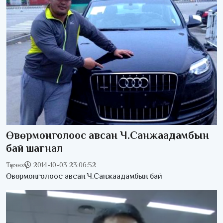
Өвөрмонголоос авсан Ч.Санжаадамбын
бай шагнал
Түмэнхүү
2014-10-03 23:06:52
Өвөрмонголоос авсан Ч.Санжаадамбын бай