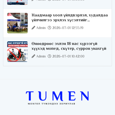
Наадмаар хоол үйлдвэрлэл, худалдаа
үйлчилгээ эрхлэх хүсэлтийг
license.mn сайтаар авч байна
Admin
2026-07-01 12:55:19
Өнөөдрөөс эхлэн 18 нас хүрээгүй
хүүхэд мопед, скүтер, суррон унахгүй
Admin
2026-07-01 10:42:00