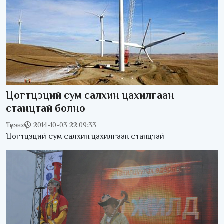
Цогтцэций сум салхин цахилгаан
станцтай болно
Түмэнхүү
2014-10-03 22:09:33
Цогтцэций сум салхин цахилгаан станцтай