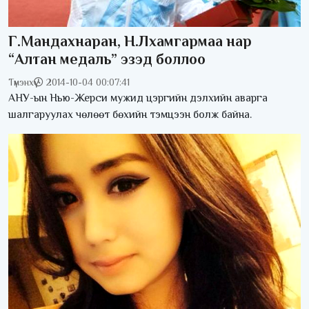
Г.Мандахнаран, Н.Лхамгармаа нар
“Алтан медаль” эзэд боллоо
Түмэнхүү
2014-10-04 00:07:41
АНУ-ын Нью-Жерси мужид цэргийн дэлхийн аварга
шалгаруулах чөлөөт бөхийн тэмцээн болж байна.