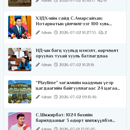
Admin
2026-07-02 10:46:17
14
ХЗДХ-ийн сайд С.Амарсайхан:
Нотариатын үйлчилгээг 100 хувь
цахимжуулна
Admin
2026-07-02 10:27:55
2
НД-ын багц хуульд нэмэлт, өөрчлөлт
оруулах тухай хууль батлагдлаа
Admin
2026-07-02 10:21:16
“Playtime” хөгжмийн наадмын үеэр
цагдаагийн байгууллагаас 24 цагаар
хяналт тавина
Admin
2026-07-02 09:10:46
С.Шижирбат: 1024 бөхийн
барилдааныг 3 өдөрт шилжүүлбэл
найраа тун нарийн явагдана
Admin
2026-07-01 13:05:05