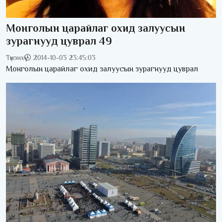
Монголын царайлаг охид залуусын
зурагнууд цуврал 49
Түмэнхүү
2014-10-03 23:45:03
Монголын царайлаг охид залуусын зурагнууд цуврал