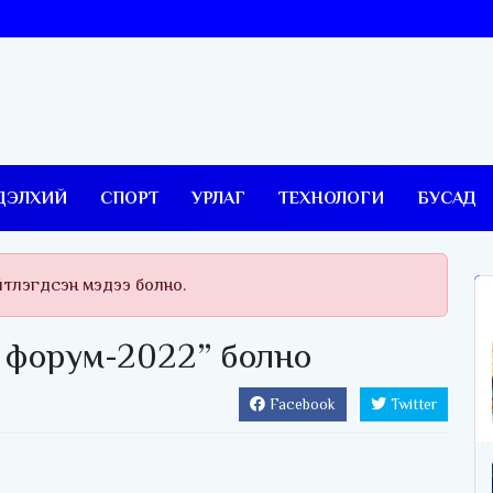
ДЭЛХИЙ
СПОРТ
УРЛАГ
ТЕХНОЛОГИ
БУСАД
йтлэгдсэн мэдээ болно.
 форум-2022” болно
Facebook
Twitter