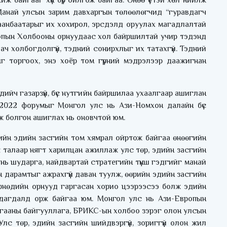
ж байгааг хүн бүр ойлгож байгаа. Өнөө үетэй хөл нийлж
 Манай улсын зарим давхаргын төлөөлөгчид “гуравдагч
аанбаатарыг их хохирол, эрсдэлд оруулах магадлалтай
вропын Холбооны орнуудаас хол байршилтай учир тэдэнд
 ач холбогдолгүй, тэдний сонирхлыг их татахгүй. Тэдний
 торгоох, энэ хоёр том гүрний мэдрэлээр даажигнан
дийч газарзүй, бүс нутгийн байршилаа ухаалгаар ашиглан
2022 форумыг Монгол улс нь Ази-Номхон далайн бүс
ж болгон ашиглах нь оновчтой юм.
хийн эдийн засгийн том хямрал ойртож байгаа өнөөгийн
 талаар нягт харилцан ажиллаж улс төр, эдийн засгийн
нь шударга, найдвартай стратегийн түнш гэдгийг манай
йн дарамтыг ажрахгүй даван туулж, өөрийн эдийн засгийн
Өрнөдийн орнууд гаргасан хорио цээрээсээ болж эдийн
лдагдалд орж байгаа юм. Монгол улс нь Ази-Европын
гааны байгууллага, БРИКС-ын холбоо зэрэг олон улсын
лс төр, эдийн засгийн шийдвэргүй, зориггүй олон жил