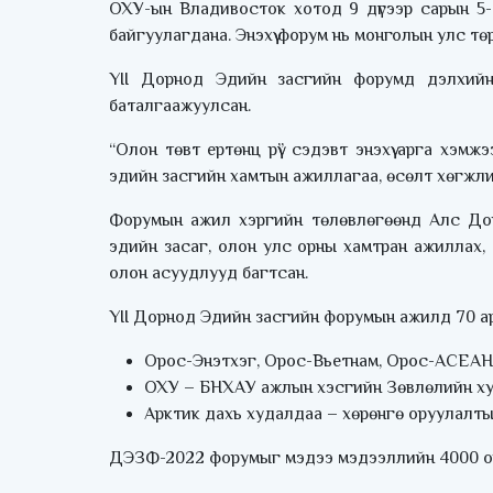
ОХУ-ын Владивосток хотод 9 дүгээр сарын 5-
байгуулагдана. Энэхүү форум нь монголын улс тө
YII Дорнод Эдийн засгийн форумд дэлхий
баталгаажуулсан.
“Олон төвт ертөнц рүү” сэдэвт энэхүү арга хэм
эдийн засгийн хамтын ажиллагаа, өсөлт хөгжли
Форумын ажил хэргийн төлөвлөгөөнд Алс Дор
эдийн засаг, олон улс орны хамтран ажиллах
олон асуудлууд багтсан.
YII Дорнод Эдийн засгийн форумын ажилд 70 ар
Орос-Энэтхэг, Орос-Вьетнам, Орос-АСЕАН 
ОХУ – БНХАУ ажлын хэсгийн Зөвлөлийн ху
Арктик дахь худалдаа – хөрөнгө оруулалтын
ДЭЗФ-2022 форумыг мэдээ мэдээллийн 4000 орчи