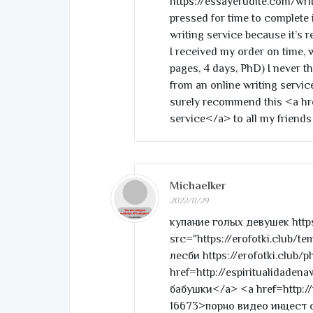
https://essayerudite.com/writ
pressed for time to complete 
writing service because it’s r
I received my order on time, w
pages, 4 days, PhD) I never th
from an online writing service.
surely recommend this <a hr
service</a> to all my friends 
Michaelker
2022/11/29
купание голых девушек http
src="https://erofotki.club/t
лесби https://erofotki.club/p
href=http://espiritualida
бабушки</a> <a href=http:/
16673>порно видео инцест 