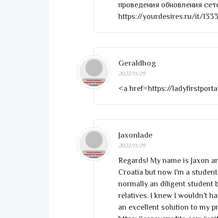
проведения обновления сет
https://yourdesires.ru/it/133
Geraldhog
2022/11/29
<a href=https://ladyfirstporta
Jaxonlade
2022/11/29
Regards! My name is Jaxon and
Croatia but now I'm a student 
normally an diligent student b
relatives. I knew I wouldn’t h
an excellent solution to m