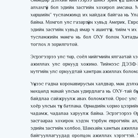
Өнөөдөр дэлхий нийтээрээ шинэ эрин үед шилжи
алхахгүй бол эдийн засгийн хохирол амсана.
хөршийн” тусламжинд их найдаж байгаа нь Ул
байна. Монгол улс газарзүйн хувьд Америк, Е
эдийн засгийн хувьд ямар ч ашиггүй, тийм ч их
тусламжийн мөнгө нь бол ОХУ болон Хятадыг
тоглох л зорилготой.
Эсрэгээрээ улс төр, соёл нийгмийн ялгаатай хэ
ажиллах улс орнууд хожино. Тиймээс ДЭЗФ-
нутгийн улс орнуудтай хамтран ажиллах болом
Үүнээс гадна коронавирусын халдвар, мөн дэл
нөхцөлд манай улсын удирдлага нь ОХУ-тай бүх
байдлаа сайжруулж авах боломжтой. Орос улс 
хоёр улсын түүх батлана. Өрнөдийн хорио цээри
чадамж, чадалаа харуулж байна. Эсрэгээрээ 
засгаараа хохирон хэдэн тэрбум еврогийн а
эдийн засгийн холбоо, Шанхайн хамтын ажилла
байгууллагуудад оролцон ажиллах хэрэгтэй. У