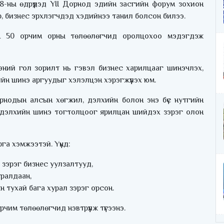
8-ны өдрүүдэд YII Дорнод эдийн засгийн форум зохион
р, бизнес эрхлэгчдэд хэдийнээ танил болсон билээ.
н 50 орчим орны төлөөлөгчид оролцохоо мэдэгдэж
жээний гол зорилт нь гэвэл бизнес харилцааг шинэчлэх,
йн шинэ аргуудыг хэлэлцэн хэрэгжүүлэх юм.
нодын алсын хөгжил, дэлхийн болон энэ бүс нутгийн
, дэлхийн шинэ тогтолцоог ярилцан шийдэх зэрэг олон
га хэмжээтэй. Үүнд:
зэрэг бизнес уулзалтууд,
ралдаан,
 тухай бага хурал зэрэг орсон.
м төлөөлөгчид нэвтрүүлж түгээнэ.