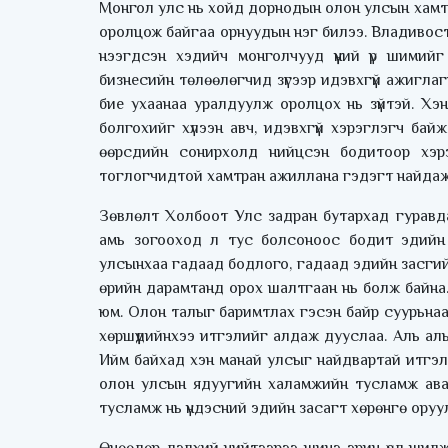
Монгол улс нь хойд дорнодын олон улсын хам
оролцож байгаа орнуудын нэг билээ. Владивос
нээгдсэн хэдийч монголчууд үүний үр шимийг 
бизнесийн төлөөлөгчид зүгээр идэвхгүй ажиглаг
бие ухаанаа уралдуулж оролцох нь зүйтэй. Хэн
болгохийг хүлээн авч, идэвхгүй хэрэглэгч б
өөрсдийн сонирхолд нийцсэн бодитоор хэрэг
тоглогчидтой хамтран ажиллана гэдэгт найдаж
Зөвлөлт Холбоот Улс задран бутархад гуравд
амь зогооход л тус болсоноос бодит эдийн за
улсынхаа гадаад бодлого, гадаад эдийн засги
өрийн дарамтанд орох шалтгаан нь болж байна
юм. Олон талыг баримтлах гэсэн байр суурьнаас
хөршүүдийнхээ итгэлийг алдаж дууслаа. Аль аль
Ийм байхад хэн манай улсыг найдвартай итгэлт
олон улсын ядуугийн халамжийн тусламж аваа
тусламж нь үндэсний эдийн засагт хөрөнгө оруул