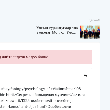
ДАРААХ
Улсын гуравдугаар төв
эмнэлэг Монгол Улсын
Төрийн соёрхлыг 4 дэх
удаагаа хүртлээ
д нийтлэгдсэн мэдээ болно.
ru/psychology/psychology-of-relationships/108-
chin.html>Секреты обольщения мужчин</a> или
ru/it/news-it/1335-osobennosti-provedenija-
sistem-konsultant-pljus.html>Особенности