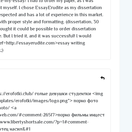
e-my-essay/ I had to order my paper, as I was
it myself. I chose EssayErudite as my dissertation
espected and has a lot of experience in this market.
ith proper style and formatting. (dissertation, 30
ought it could be possible to order dissertation
 But I tried it, and it was successful! I would
ef=http://essayerudite.com>essay writing
;)
s://erofotki.club/ голые девушки студентки <img
emplates/erofotki/images/logo.png"> порно фото
hoto/ <a
denaweb.com/#comment-26517>порно фильмы инцест
/www.libertyshortsale.com/?p=1#comment-
отец насил&#1