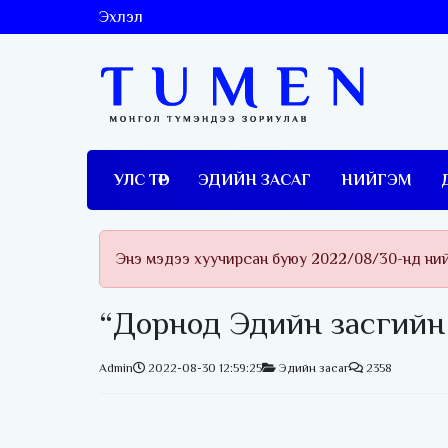
Эхлэл
УЛС ТӨР
ЭДИЙН ЗАСАГ
НИЙГЭМ
Энэ мэдээ хуучирсан буюу 2022/08/30-нд ни
“Дорнод Эдийн засгийн
Admin
2022-08-30 12:59:25
Эдийн засаг
2358