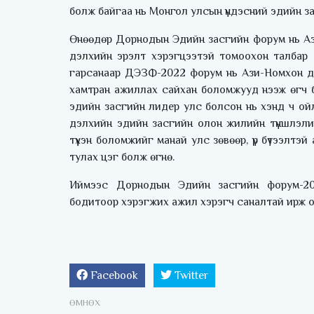
болж байгаа нь Монгол улсын үндэсний эдийн за
Өнөөдөр Дорнодын Эдийн засгийн форум нь Аз
дэлхийн эрэлт хэрэгцээтэй томоохон талбар 
гарсанаар ДЭЗФ-2022 форум нь Ази-Номхон да
хамтран ажиллах сайхан боломжууд нээж өгч ба
эдийн засгийн лидер улс болсон нь хэнд ч о
дэлхийн эдийн засгийн олон жилийн түншлэлий
түүхэн боломжийг манай улс зөвөөр, үр бүтээл
тулах цэг болж өгнө.
Иймээс Дорнодын Эдийн засгийн форум-20
бодитоор хэрэгжих ажил хэрэгч саналтай ирж о
Facebook
Twitter
ӨМНӨХ