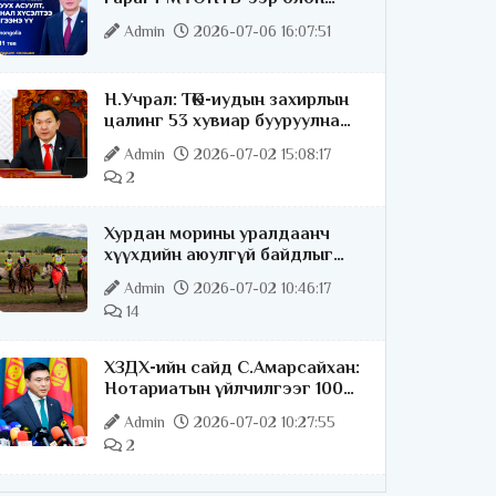
нийттэй шууд ярилцана
Admin
2026-07-06 16:07:51
Н.Учрал: ТӨК-иудын захирлын
цалинг 53 хувиар бууруулна
гэдгээ хатуу,
Admin
2026-07-02 15:08:17
хариуцлагатайгаар хэлье
2
Хурдан морины уралдаанч
хүүхдийн аюулгүй байдлыг
хангах чиглэлээр ажиллаж
Admin
2026-07-02 10:46:17
байна
14
ХЗДХ-ийн сайд С.Амарсайхан:
Нотариатын үйлчилгээг 100
хувь цахимжуулна
Admin
2026-07-02 10:27:55
2