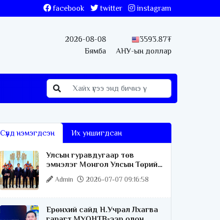
facebook
twitter
instagram
2026-08-08
3593.87₮
Бямба
АНУ-ын доллар
Сүүлд нэмэгдсэн
Их уншигдсан
Улсын гуравдугаар төв
эмнэлэг Монгол Улсын Төрийн
соёрхлыг 4 дэх удаагаа
Admin
2026-07-07 09:16:58
хүртлээ
Ерөнхий сайд Н.Учрал Лхагва
гарагт МҮОНТВ-ээр олон