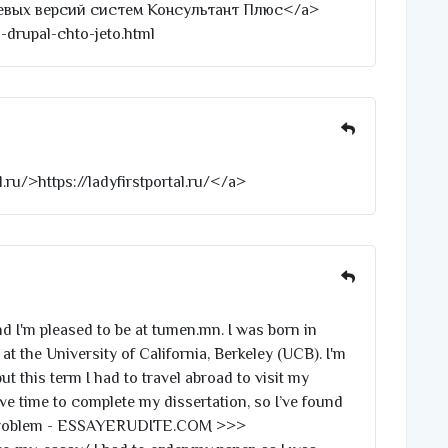
евых версий систем Консультант Плюс</a>
3-drupal-chto-jeto.html
l.ru/>https://ladyfirstportal.ru/</a>
 I'm pleased to be at tumen.mn. I was born in
at the University of California, Berkeley (UCB). I'm
ut this term I had to travel abroad to visit my
ave time to complete my dissertation, so I’ve found
y problem - ESSAYERUDITE.COM >>>