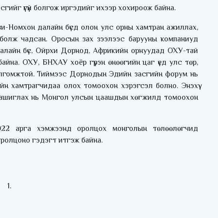
сгийг үгүй болгож иргэдийг ихээр хохироож байна.
и-Номхон далайн бүсд олон улс орны хамтран ажиллах,
болж чадсан. Оросын зах зээлээс барууны компаниуд
лайн бүс, Ойрхи Дорнод, Африкийн орнуудад ОХУ-тай
йна. ОХУ, БНХАУ хоёр гүрэн өнөөгийн цаг үед улс төр,
йлгомжтой. Тиймээс Дорнодын Эдийн засгийн форум нь
н хамтрагчидаа олох томоохон хэрэгсэл болно. Энэхүү
тэй ашиглах нь Монгол улсын цаашдын хөгжилд томоохон
22 арга хэмжээнд оролцох монголын төлөөлөгчид
ролцоно гэдэгт итгэж байна.