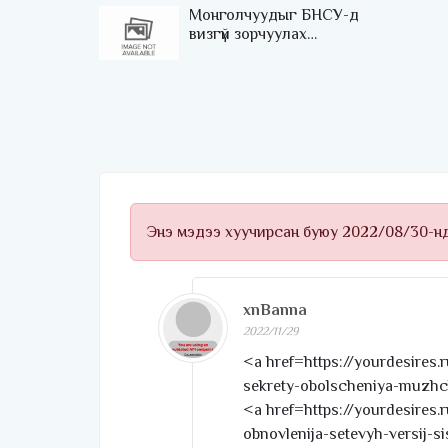
Монголчуудыг БНСУ-д
визгүй зорчуулах
асуудлыг судлах ажлыг
хэсэг байгуулахаар
тохиролцжээ
Энэ мэдээ хуучирсан буюу 2022/08/30-н
xnBanna
2022/11/29
<a href=https://yourdesires.
sekrety-obolscheniya-muzh
<a href=https://yourdesires.
obnovlenija-setevyh-versij-