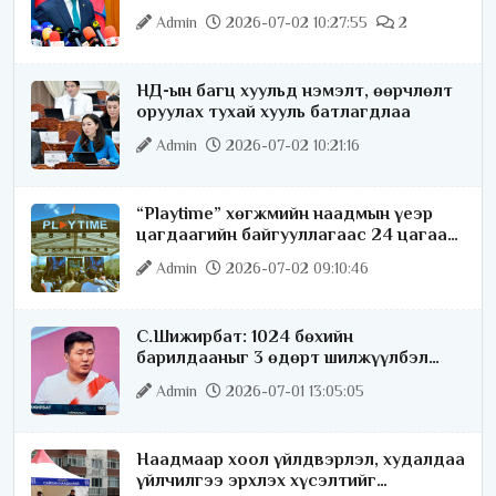
цахимжуулна
Admin
2026-07-02 10:27:55
2
НД-ын багц хуульд нэмэлт, өөрчлөлт
оруулах тухай хууль батлагдлаа
Admin
2026-07-02 10:21:16
“Playtime” хөгжмийн наадмын үеэр
цагдаагийн байгууллагаас 24 цагаар
хяналт тавина
Admin
2026-07-02 09:10:46
С.Шижирбат: 1024 бөхийн
барилдааныг 3 өдөрт шилжүүлбэл
найраа тун нарийн явагдана
Admin
2026-07-01 13:05:05
Наадмаар хоол үйлдвэрлэл, худалдаа
үйлчилгээ эрхлэх хүсэлтийг