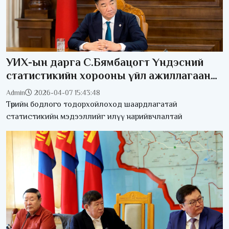
УИХ-ын дарга С.Бямбацогт Үндэсний
статистикийн хорооны үйл ажиллагааны
талаар мэдээлэл сонслоо
Admin
2026-04-07 15:43:48
Төрийн бодлого тодорхойлоход шаардлагатай
статистикийн мэдээллийг илүү нарийвчлалтай