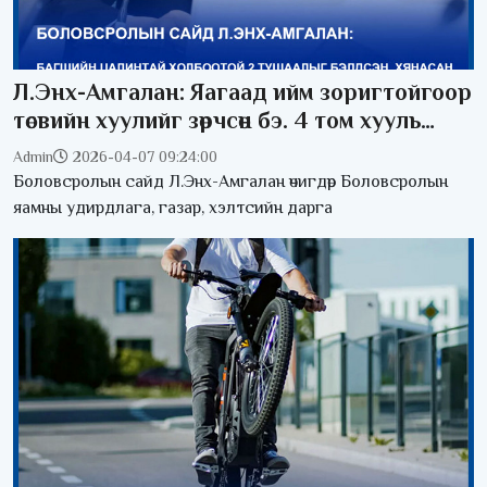
Л.Энх-Амгалан: Яагаад ийм зоригтойгоор
төсвийн хуулийг зөрчсөн бэ. 4 том хууль
зөрчсөн
Admin
2026-04-07 09:24:00
Боловсролын сайд Л.Энх-Амгалан өчигдөр Боловсролын
яамны удирдлага, газар, хэлтсийн дарга