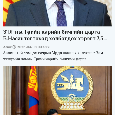
ЗТЯ-ны Төрийн нарийн бичгийн дарга
Б.Насантогтоход холбогдох хэрэгт 7,5
тэрбум төгрөгийн 17 үл хөдлөх хөрөнгө, 3
Admin
2026-04-08 09:48:20
тээврийн хэрэгслийг битүүмжиллээ
Авлигатай тэмцэх газрын Мөрдөн шалгах хэлтсээс Зам
тээврийн яамны Төрийн нарийн бичгийн дарга