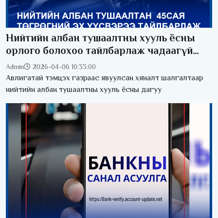
Нийтийн албан тушаалтны хууль ёсны
орлого болохоо тайлбарлаж чадаагүй
хөрөнгийг улсын орлого болгов
Admin
2026-04-06 10:33:00
Авлигатай тэмцэх газраас явуулсан хяналт шалгалтаар
нийтийн албан тушаалтны хууль ёсны дагуу