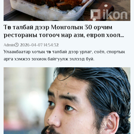
Төв талбай дээр Монголын 30 орчим
рестораны тогооч нар ази, европ хоол
хийнэ
Admin
2026-04-07 14:54:32
Улаанбаатар хотын төв талбай дээр урлаг, соёл, спортын
арга хэмжээ зохион байгуулж эхлээд буй.