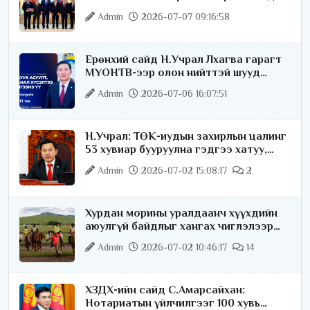
удаагаа хүртлээ
Admin
2026-07-07 09:16:58
Ерөнхий сайд Н.Учрал Лхагва гарагт
МҮОНТВ-ээр олон нийттэй шууд
ярилцана
Admin
2026-07-06 16:07:51
Н.Учрал: ТӨК-иудын захирлын цалинг
53 хувиар бууруулна гэдгээ хатуу,
хариуцлагатайгаар хэлье
Admin
2026-07-02 15:08:17
2
Хурдан морины уралдаанч хүүхдийн
аюулгүй байдлыг хангах чиглэлээр
ажиллаж байна
Admin
2026-07-02 10:46:17
14
ХЗДХ-ийн сайд С.Амарсайхан:
Нотариатын үйлчилгээг 100 хувь