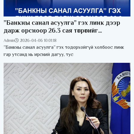
”Банкны санал асуулга” гэх линк дээр
дарж орсноор 26.3 сая төгрөгийг
залилуулжээ
Admin
2026-04-06 10:01:18
”Банкны санал асуулга” гэх тодорхойгүй холбоос линк
гар утсанд нь ирсний дагуу, тус