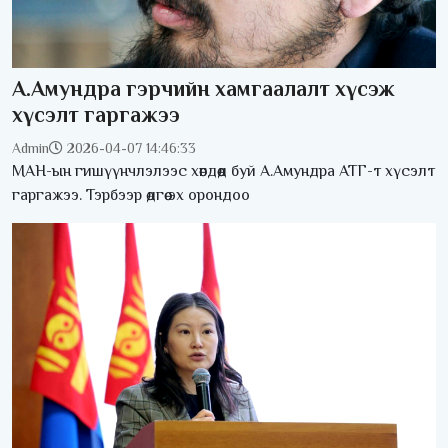
А.Амундра гэрчийн хамгаалалт хүсэж
хүсэлт гаргажээ
Admin
2026-04-07 14:46:33
МАН-ын гишүүнчлэлээс хөөгдөөд буй А.Амундра АТГ-т хүсэлт
гаргажээ. Тэрбээр өдгөө эх орондоо