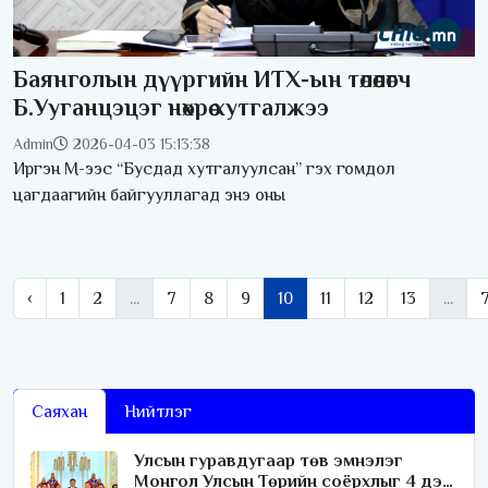
Баянголын дүүргийн ИТХ-ын төлөөлөгч
Б.Ууганцэцэг нөхрөө хутгалжээ
Admin
2026-04-03 15:13:38
Иргэн М-ээс “Бусдад хутгалуулсан” гэх гомдол
цагдаагийн байгууллагад энэ оны
‹
1
2
...
7
8
9
10
11
12
13
...
Саяхан
Нийтлэг
Улсын гуравдугаар төв эмнэлэг
Монгол Улсын Төрийн соёрхлыг 4 дэх