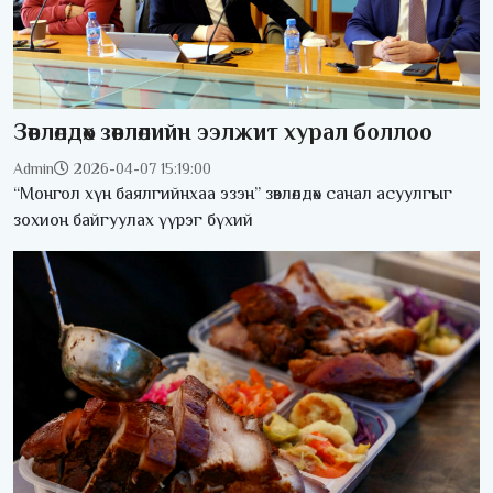
Зөвлөлдөх зөвлөлийн ээлжит хурал боллоо
Admin
2026-04-07 15:19:00
“Монгол хүн баялгийнхаа эзэн” зөвлөлдөх санал асуулгыг
зохион байгуулах үүрэг бүхий