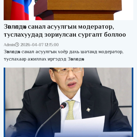
Зөвлөлдөх санал асуулгын модератор,
туслахуудад зориулсан сургалт боллоо
Admin
2026-04-07 12:15:00
Зөвлөлдөх санал асуулгын хоёр дахь шатанд модератор,
туслахаар ажиллах иргэдэд Зөвлөлдөх