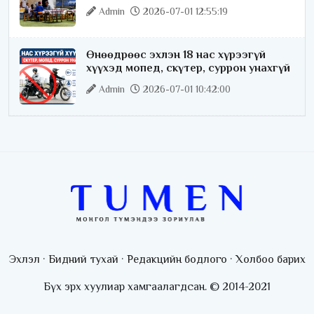
license.mn сайтаар авч байна
Admin
2026-07-01 12:55:19
Өнөөдрөөс эхлэн 18 нас хүрээгүй
хүүхэд мопед, скүтер, суррон унахгүй
Admin
2026-07-01 10:42:00
Эхлэл
·
Бидний тухай
·
Редакцийн бодлого
·
Холбоо барих
Бүх эрх хуулиар хамгаалагдсан. © 2014-2021