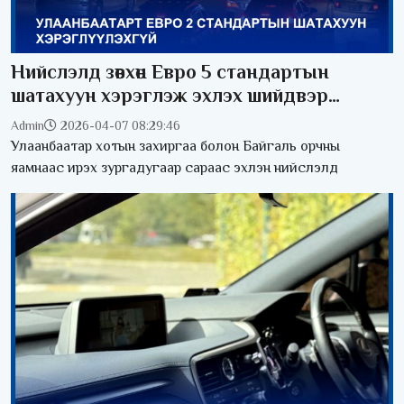
Нийслэлд зөвхөн Евро 5 стандартын
шатахуун хэрэглэж эхлэх шийдвэр
хэрэгжинэ
Admin
2026-04-07 08:29:46
Улаанбаатар хотын захиргаа болон Байгаль орчны
яамнаас ирэх зургадугаар сараас эхлэн нийслэлд