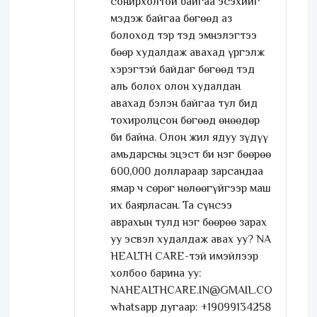
сонирхолтой байгаа эсэхийг
мэдэж байгаа бөгөөд аз
болоход тэр тэд эмнэлэгтээ
бөөр худалдаж авахад үргэлж
хэрэгтэй байдаг бөгөөд тэд
аль болох олон худалдан
авахад бэлэн байгаа тул бид
тохиролцсон бөгөөд өнөөдөр
би байна. Олон жил ядуу зүдүү
амьдарсны эцэст би нэг бөөрөө
600,000 доллараар зарсандаа
ямар ч сөрөг нөлөөгүйгээр маш
их баярласан. Та сүнсээ
аврахын тулд нэг бөөрөө зарах
уу эсвэл худалдаж авах уу? NA
HEALTH CARE-тэй имэйлээр
холбоо барина уу:
NAHEALTHCARE.IN@GMAIL.COM
whatsapp дугаар: +19099134258