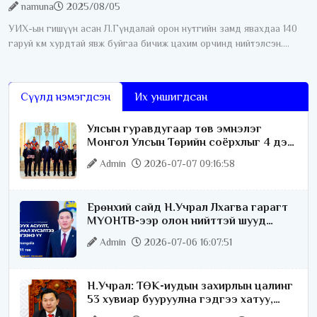
namuna
2025/08/05
УИХ-ын гишүүн асан Л.Гүндалай орон нутгийн замд явахдаа 140
гаруй км хурдтай явж буйгаа бичиж цахим орчинд нийтэлсэн.
Түүний эл үйлдэлд Төв аймгийн цагдаагийн газраас зөрчлийн
хэрэг нээн шалгаж
Сүүлд нэмэгдсэн
Их уншигдсан
Улсын гуравдугаар төв эмнэлэг
Монгол Улсын Төрийн соёрхлыг 4 дэх
удаагаа хүртлээ
Admin
2026-07-07 09:16:58
Ерөнхий сайд Н.Учрал Лхагва гарагт
МҮОНТВ-ээр олон нийттэй шууд
ярилцана
Admin
2026-07-06 16:07:51
Н.Учрал: ТӨК-иудын захирлын цалинг
53 хувиар бууруулна гэдгээ хатуу,
хариуцлагатайгаар хэлье