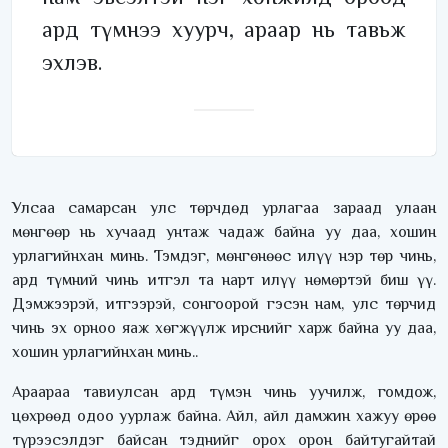
ард түмнээ хуурч, араар нь тавьж
эхлэв.
Улсаа самарсан улс төрчдөд урлагаа зараад улаан
мөнгөөр нь хучаад унтаж чадаж байна уу даа, хошин
урлагийнхан минь. Тэмдэг, мөнгөнөөс илүү нэр төр чинь,
ард түмний чинь итгэл та нарт илүү нөмөртэй биш үү.
Дэмжээрэй, итгээрэй, сонгоорой гэсэн нам, улс төрчид
чинь эх орноо яаж хөгжүүлж ирснийг харж байна уу даа,
хошин урлагийнхан минь..
Араараа тавиулсан ард түмэн чинь уучилж, гомдож,
цөхрөөд одоо уурлаж байна. Айл, айл дамжин хажуу өрөө
түрээсэлдэг байсан тэднийг орох орон байтугайтай