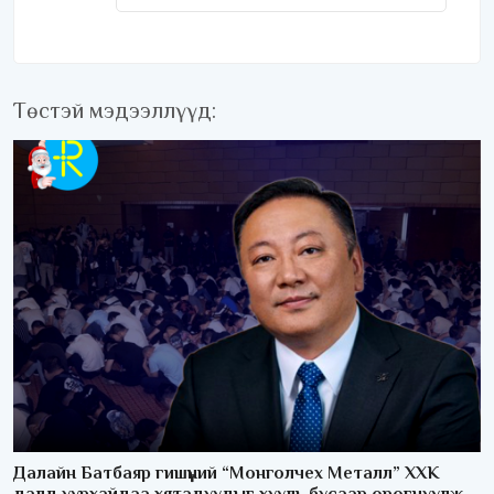
Төстэй мэдээллүүд:
Далайн Батбаяр гишүүний “Монголчех Металл” ХХК
далд уурхайдаа хятадуудыг хууль бусаар орогнуулж