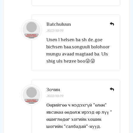
Batchuluun
2022/10/19
Unen l helsen ba sh de..goe
bichsen baa.songuuli bolohoor
mungu avaad magtaad ba. Uls
shig uls hezee boo😜😜
Зочин
2022/10/19
Өөрийгөө ч мэдэхгүй "өлөн"
явсанаа өөдөлж ирээд өр лүү "
өшиглөдөг хогийн хошин
шогийн "салбадай"-нууд.