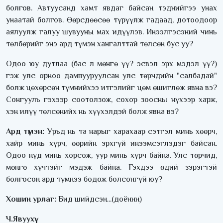
болгов. Автуусанд хамт явдаг байсан тэднийгээ унах
унаатай болгов. Өөрсдөөсөө түрүүлж гадаад, дотоодоор
аялуулж галуу шувууны мах идүүлэв. Инээлгэсэний чинь
төлбөрийг энэ ард түмэн хангалттай төлсөн бус уу?
Одоо юу дутлаа (бас л мөнгө үү? эсвэл эрх мэдэл үү?)
гэж улс орноо дампууруулсан улс төрчдийн "салбадай"
болж цөхөрсөн түмнийхээ итгэлийг цөм өшиглөж явна вэ?
Сонгууль гэхээр соотолзож, сохор зоосны нүхээр харж,
хэн илүү төлсөнийх нь хүүхэлдэй болж явна вэ?
Ард түмэн:
Урьд нь та нарыг харахаар сэтгэл минь хөөрч,
хайр минь хүрч, өөрийн эрхгүй инээмсэглэдэг байсан.
Одоо нүд минь хорсож, уур минь хүрч байна. Улс төрчид,
мөнгө хүчтэйг мэдэж байна. Гэхдээ өдий зэрэгтэй
болгосон ард түмнээ бодож болсонгүй юу?
Хошин урлаг:
Бид шийдсэн...(доённн)
Ч.Явуухүү