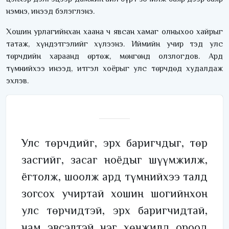
нэмнэ, инээд бэлэглэнэ.
Хошин урлагийнхан хаана ч явсан хамаг олныхоо хайрыг
татаж, хүндэтгэлийг хүлээнэ. Иймийн учир тэд улс
төрчдийн хараанд өртөж, мөнгөнд олзлогдов. Ард
түмнийхээ инээд, итгэл хоёрыг улс төрчдөд худалдаж
эхлэв.
Улс төрчдийг, эрх баригчдыг, төр
засгийг, засаг ноёдыг шүүмжилж,
ёгтолж, шоолж ард түмнийхээ талд
зогсох учиртай хошин шогийнхон
улс төрчидтэй, эрх баригчидтай,
нам эвсэлтэй нэг хөнжилд ороод