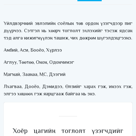
Үйлдвэрчний эвлэлийн соёлын төв ордон үзэгчдээр пиг
дүүрчээ. Сэтгэл нь хөөрч тоглолт эхлэхийг тэсэж ядсан
тэд алга нижигнүүлэн ташиж, чих дөжрөм шүгэлдэцгээнэ.
Амбий, Аси, Бооёо, Хүрлээ
Аглуу, Төөтөө, Онон, Одончимэг
Магнай, Заанаа, МС, Дээгий
Лхагваа, Дооёо, Дэмидээ, Өлзийг харах гэж, инээх гэж,
элгээ хөшөөх гэж яарцгааж байгаа нь энэ.
Хоёр цагийн тоглолт үзэгчдийг