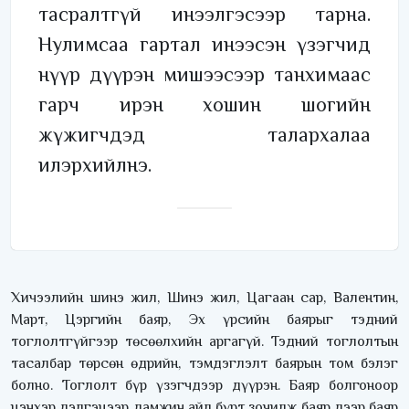
тасралтгүй инээлгэсээр тарна.
Нулимсаа гартал инээсэн үзэгчид
нүүр дүүрэн мишээсээр танхимаас
гарч ирэн хошин шогийн
жүжигчдэд талархалаа
илэрхийлнэ.
Хичээлийн шинэ жил, Шинэ жил, Цагаан сар, Валентин,
Март, Цэргийн баяр, Эх үрсийн баярыг тэдний
тоглолтгүйгээр төсөөлхийн аргагүй. Тэдний тоглолтын
тасалбар төрсөн өдрийн, тэмдэглэлт баярын том бэлэг
болно. Тоглолт бүр үзэгчдээр дүүрэн. Баяр болгоноор
цэнхэр дэлгэцээр дамжин айл бүрт зочилж баяр дээр баяр