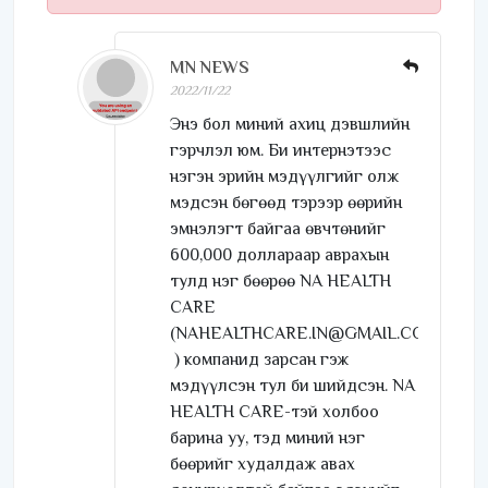
MN NEWS
2022/11/22
Энэ бол миний ахиц дэвшлийн
гэрчлэл юм. Би интернэтээс
нэгэн эрийн мэдүүлгийг олж
мэдсэн бөгөөд тэрээр өөрийн
эмнэлэгт байгаа өвчтөнийг
600,000 доллараар аврахын
тулд нэг бөөрөө NA HEALTH
CARE
(NAHEALTHCARE.IN@GMAIL.COM
) компанид зарсан гэж
мэдүүлсэн тул би шийдсэн. NA
HEALTH CARE-тэй холбоо
барина уу, тэд миний нэг
бөөрийг худалдаж авах