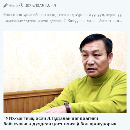
Admin
2025/10/20
69
Монголын урлагийн ертөнцөд сэтгэлд хүрсэн дуунууд, эерэг уур
амьсгалыг түгээж ирсэн дуучин С.Бичүү энэ удаа “Итгэлт анд
минь” хэмээх сэтгэл хөдөлгөм шинэ уран бүтээлээ сонсогч
“УИХ-ын гишүүн асан Л.Гүндалай цагдаагийн
байгууллага дуудсан цагт очихгүй бол прокурорын
хуудас өгнө“