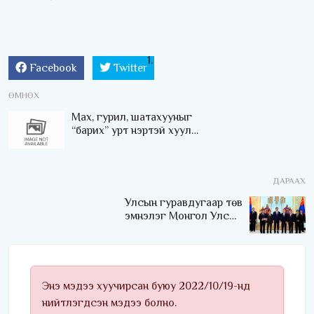
Facebook
Twitter
ӨМНӨХ
Мах, гурил, шатахууныг
“барих” урт нэртэй хууль
үр дүнд хүрсэн үү?
ДАРААХ
Улсын гуравдугаар төв
эмнэлэг Монгол Улсын
Төрийн соёрхлыг 4 дэх
удаагаа хүртлээ
Энэ мэдээ хуучирсан буюу 2022/10/19-нд
нийтлэгдсэн мэдээ болно.