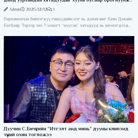
байжээ
Admin
2025/12/12
1
Парламентын бийлэгжүү гишүүдийн нэг нь далай шиг баян Далайн
Батбаяр. Тэрээр энэ 7 хоногт “нуусан” хятадууд нь илчлэгдээд
бухимдуу явна. Түүний овог шиг болсон “Монголчех
Дуучин С.Бичүүгийн “Итгэлт анд минь“ дууны клипэнд
түүний охин тогложээ