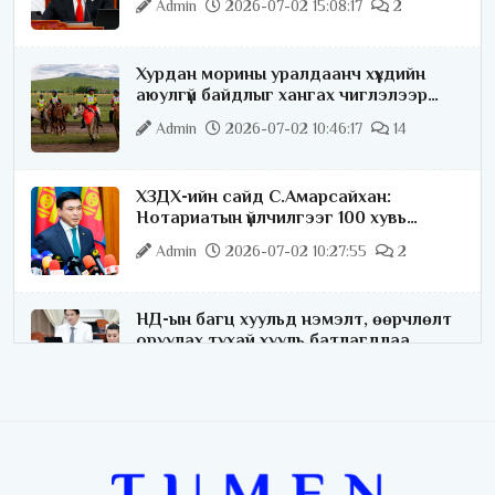
Admin
2026-07-02 15:08:17
2
Хурдан морины уралдаанч хүүхдийн
аюулгүй байдлыг хангах чиглэлээр
ажиллаж байна
Admin
2026-07-02 10:46:17
14
ХЗДХ-ийн сайд С.Амарсайхан:
Нотариатын үйлчилгээг 100 хувь
цахимжуулна
Admin
2026-07-02 10:27:55
2
НД-ын багц хуульд нэмэлт, өөрчлөлт
оруулах тухай хууль батлагдлаа
Admin
2026-07-02 10:21:16
“Playtime” хөгжмийн наадмын үеэр
цагдаагийн байгууллагаас 24 цагаар
хяналт тавина