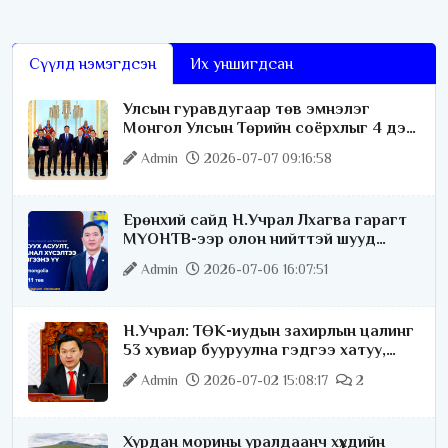
Түүний эл үйлдэлд Төв аймгийн цагдаагийн газраас зөрчлийн
хэрэг нээн шалгаж
Сүүлд нэмэгдсэн
Их уншигдсан
Улсын гуравдугаар төв эмнэлэг
Монгол Улсын Төрийн соёрхлыг 4 дэх
удаагаа хүртлээ
Admin
2026-07-07 09:16:58
Ерөнхий сайд Н.Учрал Лхагва гарагт
МҮОНТВ-ээр олон нийттэй шууд
ярилцана
Admin
2026-07-06 16:07:51
Н.Учрал: ТӨК-иудын захирлын цалинг
53 хувиар бууруулна гэдгээ хатуу,
хариуцлагатайгаар хэлье
Admin
2026-07-02 15:08:17
2
Хурдан морины уралдаанч хүүхдийн