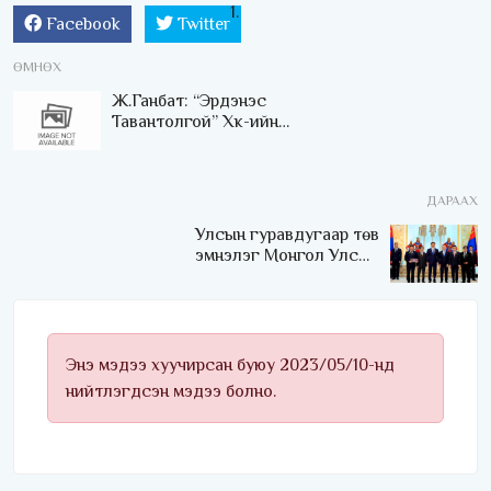
Facebook
Twitter
ӨМНӨХ
Ж.Ганбат: “Эрдэнэс
Тавантолгой” Хк-ийн
борлуулалт саатсан зүйл
байхгүй, хэвийн
үргэлжилж байна
ДАРААХ
Улсын гуравдугаар төв
эмнэлэг Монгол Улсын
Төрийн соёрхлыг 4 дэх
удаагаа хүртлээ
Энэ мэдээ хуучирсан буюу 2023/05/10-нд
нийтлэгдсэн мэдээ болно.