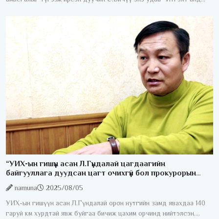
минь” хэмээх сэтгэл хөдөлгөм шинэ уран бүтээлээ сонсогч
“УИХ-ын гишүүн асан Л.Гүндалай цагдаагийн
байгууллага дуудсан цагт очихгүй бол прокурорын
хуудас өгнө“
namuna
2025/08/05
УИХ-ын гишүүн асан Л.Гүндалай орон нутгийн замд явахдаа 140
гаруй км хурдтай явж буйгаа бичиж цахим орчинд нийтэлсэн.