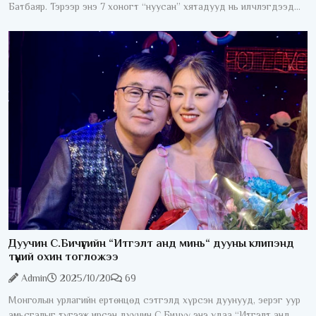
Батбаяр. Тэрээр энэ 7 хоногт “нуусан” хятадууд нь илчлэгдээд
бухимдуу явна. Түүний овог шиг болсон “Монголчех
Дуучин С.Бичүүгийн “Итгэлт анд минь“ дууны клипэнд
түүний охин тогложээ
Admin
2025/10/20
69
Монголын урлагийн ертөнцөд сэтгэлд хүрсэн дуунууд, эерэг уур
амьсгалыг түгээж ирсэн дуучин С.Бичүү энэ удаа “Итгэлт анд