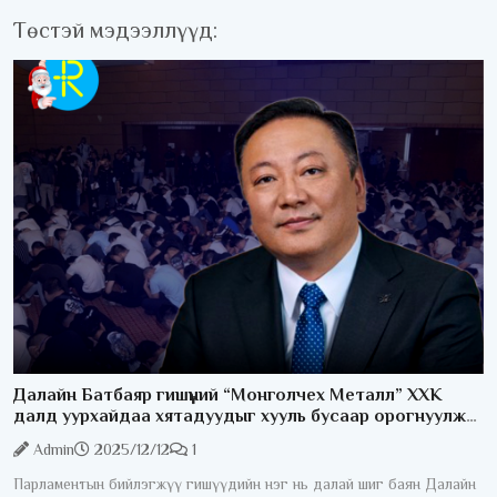
Төстэй мэдээллүүд:
Далайн Батбаяр гишүүний “Монголчех Металл” ХХК
далд уурхайдаа хятадуудыг хууль бусаар орогнуулж
байжээ
Admin
2025/12/12
1
Парламентын бийлэгжүү гишүүдийн нэг нь далай шиг баян Далайн