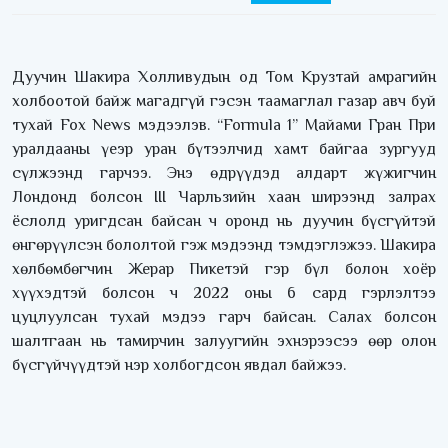
Дуучин Шакира Холливудын од Том Крузтай амрагийн
холбоотой байж магадгүй гэсэн таамаглал газар авч буй
тухай Fox News мэдээлэв. “Formula 1” Майами Гран При
уралдааны үеэр уран бүтээлчид хамт байгаа зургууд
сүлжээнд гарчээ. Энэ өдрүүдэд алдарт жүжигчин
Лондонд болсон III Чарльзийн хаан ширээнд залрах
ёслолд уригдсан байсан ч оронд нь дуучин бүсгүйтэй
өнгөрүүлсэн бололтой гэж мэдээнд тэмдэглэжээ. Шакира
хөлбөмбөгчин Жерар Пикетэй гэр бүл болон хоёр
хүүхэдтэй болсон ч 2022 оны 6 сард гэрлэлтээ
цуцлуулсан тухай мэдээ гарч байсан. Салах болсон
шалтгаан нь тамирчин залуугийн эхнэрээсээ өөр олон
бүсгүйчүүдтэй нэр холбогдсон явдал байжээ.