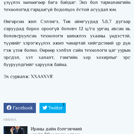
үзүүлэх нөлөөгөөр бага байдаг. Энэ бол тариалангийн
технологид гарцаагүй бодолцох ёстой асуудал юм.
Өнгөрсөн жил Сэлэнгэ, Төв аймгуудад 5,6,7 дугаар
саруудад бороо ороогүй боловч 12 ц/га ургац авсан нь
боловсруулсан технологи шинжлэх ухааны үндэстэй,
түүнийг хэрэгжүүлэх ажил чанартай хийгдсэний үр дүн
гэж үзэж болно. Өөрөөр хэлбэл сайн технологи цаг уурын
эрсдэл, хэт халалт, гангийн хор хохирлыг эрс
бууруулдгийг харуулж байна.
Эх сурвалж: ХХААХҮЯ
Facebook
Twitter
ӨМНӨХ
Ираны дайн бэлгэвчний