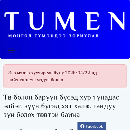
Энэ мэдээ хуучирсан буюу 2026/04/22-нд
нийтлэгдсэн мэдээ болно.
Төв болон баруун бүсэд хур тунадас
элбэг, зүүн бүсэд хэт халж, гандуу
зун болох төлөвтэй байна
Facebook