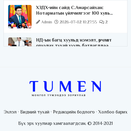
ХЗДХ-ийн сайд С.Амарсайхан:
Нотариатын үйлчилгээг 100 хувь
цахимжуулна
Admin
2026-07-02 10:27:55
2
НД-ын багц хуульд нэмэлт, өөрчлөлт
оруулах тухай хууль батлагдлаа
Admin
2026-07-02 10:21:16
“Playtime” хөгжмийн наадмын үеэр
цагдаагийн байгууллагаас 24 цагаар
хяналт тавина
Admin
2026-07-02 09:10:46
С.Шижирбат: 1024 бөхийн барилдааныг
3 өдөрт шилжүүлбэл найраа тун нарийн
Эхлэл
·
Бидний тухай
·
Редакцийн бодлого
·
Холбоо барих
явагдана
Admin
2026-07-01 13:05:05
Бүх эрх хуулиар хамгаалагдсан. © 2014-2021