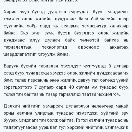
Харин зүүн бүсэд дурдсан саруудад буух тунадасны
хэмжээ олон жилийн дунджаас бага байгаагийн дээр
сүүлчийн хоёр сард нь агаарын температур халахаар
байна. Энэ жил зүүн бүсэд бүхэлдээ олон жилийн
дунджаас илүү дулаан байх төлөвтэй байгаа нь
тариалалтын технологид одооноос анхаарах
шаардлагатайг харуулж байна.
Баруун бүсийн тариалан эрхэлдэг нутгуудад 6 дугаар
сард буух тунадасны хэмжээ олон жилийн дунджаасаа их
байх төлөв гарсан нь өнөө жилийн давуу тал бөгөөд үүний
зэрэгцээгээр 7 дугаар сард 40 орчим мм тунадас буух
төлөвтай байгаа нь газар тариаланд таатай нөхцөл юм.
Дэлхий нийтийг хамарсан дулаарлын нөлөөгөөр манай
орны өвлийн улирлын тунадас нэмэгдэж, хүйтний эрч
буурах хандлагатай болж байгаа. Гэтэл өвлийн тунадас нь
гадаргуугаасаа ууршдаг тул хөрсний чийгийн хангамжид