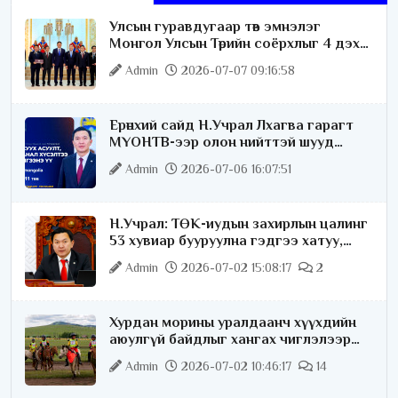
Улсын гуравдугаар төв эмнэлэг
Монгол Улсын Төрийн соёрхлыг 4 дэх
удаагаа хүртлээ
Admin
2026-07-07 09:16:58
Ерөнхий сайд Н.Учрал Лхагва гарагт
МҮОНТВ-ээр олон нийттэй шууд
ярилцана
Admin
2026-07-06 16:07:51
Н.Учрал: ТӨК-иудын захирлын цалинг
53 хувиар бууруулна гэдгээ хатуу,
хариуцлагатайгаар хэлье
Admin
2026-07-02 15:08:17
2
Хурдан морины уралдаанч хүүхдийн
аюулгүй байдлыг хангах чиглэлээр
ажиллаж байна
Admin
2026-07-02 10:46:17
14