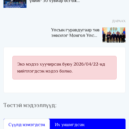
үнийг 30 хувиар өсгөж
болзошгүйг үйлдвэрлэгч
нь анхаарууллаа
ДАРААХ
Улсын гуравдугаар төв
эмнэлэг Монгол Улсын
Төрийн соёрхлыг 4 дэх
удаагаа хүртлээ
Энэ мэдээ хуучирсан буюу 2026/04/22-нд
нийтлэгдсэн мэдээ болно.
Төстэй мэдээллүүд:
Сүүлд нэмэгдсэн
Их уншигдсан