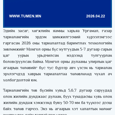
Эдийн засаг, хөгжлийн яамны харьяа Ургамал, газар
тариалангийн эрдэм шинжилгээний хүрээлэнгээс
гаргасан 2026 оны тариалалтад баримтлах технологийн
зөвлөмжийг Монгол орны бүс нутгуудын 5-7 дугаар сарын
цаг уурын урьдчилсан мэдээнд тулгуурлан
боловсруулсан байна. Монгол орны дулааны улирлын цаг
агаарын төлөвийг бүс тус бүрээр авч үзсэн нь тариалан
эрхлэгчдэд хаврын тариалалтаа төлөвлөхөд чухал ач
холбогдолтой юм.
Тариалангийн төв бүсийн хувьд 5,6,7 дугаар саруудад
олон жилийн дунджаас дулаан, буух тунадасны хувь олон
жилийн дундаж хэмжээнд буюу 50-70 мм ба түүнээс дээш
байх төлөв гарчээ. Энэ нь агаарын хэт халалтын нөлөөг
зөөлрүүлэх сайн талтай гэж үзжээ.