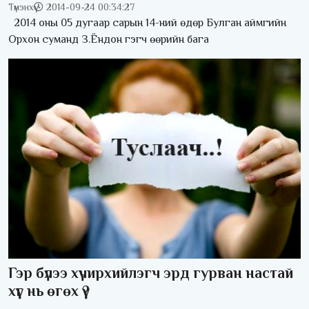
Түмэнхүү
2014-09-24 00:34:27
2014 оны 05 дугаар сарын 14-ний өдөр Булган аймгийн
Орхон суманд З.Ёндон гэгч өөрийн бага
Гэр бүлээ хүчирхийлэгч эрд гурван настай
хүүг нь өгөх үү?