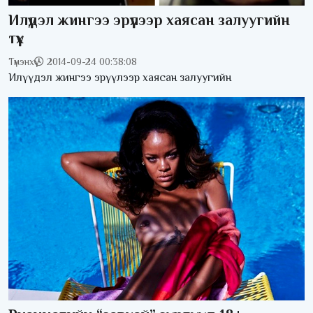
Илүүдэл жингээ эрүүлээр хаясан залуугийн
түүх
Түмэнхүү
2014-09-24 00:38:08
Илүүдэл жингээ эрүүлээр хаясан залуугийн