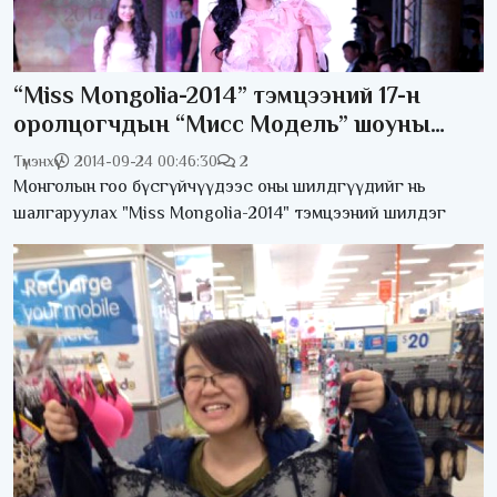
“Miss Mongolia-2014” тэмцээний 17-н
оролцогчдын “Мисс Модель” шоуны
фото сурвалжлага
Түмэнхүү
2014-09-24 00:46:30
2
Монголын гоо бүсгүйчүүдээс оны шилдгүүдийг нь
шалгаруулах "Miss Mongolia-2014" тэмцээний шилдэг