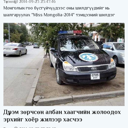
Түмэнхүү
2014-09-23 23:47:46
Монголын гоо бүсгүйчүүдээс оны шилдгүүдийг нь
шалгаруулах "Miss Mongolia-2014" тэмцээний шилдэг
Дүрэм зөрчсөн албан хаагчийн жолоодох
эрхийг хоёр жилээр хасчээ