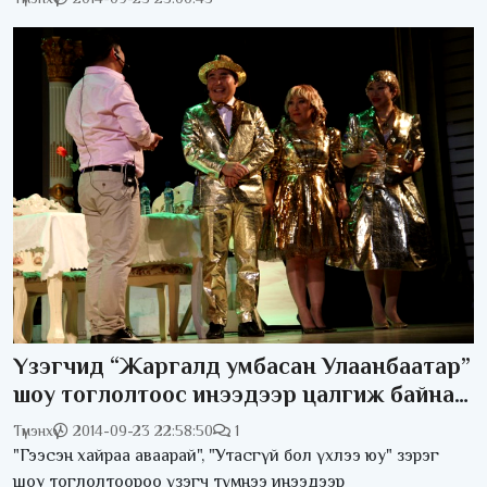
Үзэгчид “Жаргалд умбасан Улаанбаатар”
шоу тоглолтоос инээдээр цалгиж байна/
фото/
Түмэнхүү
2014-09-23 22:58:50
1
"Гээсэн хайраа аваарай", "Утасгүй бол үхлээ юу" зэрэг
шоу тоглолтоороо үзэгч түмнээ инээдээр