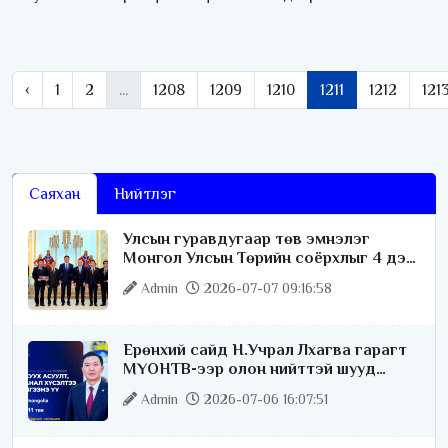
‹
1
2
...
1208
1209
1210
1211
1212
121
Саяхан
Нийтлэг
Улсын гуравдугаар төв эмнэлэг
Монгол Улсын Төрийн соёрхлыг 4 дэх
удаагаа хүртлээ
Admin
2026-07-07 09:16:58
Ерөнхий сайд Н.Учрал Лхагва гарагт
МҮОНТВ-ээр олон нийттэй шууд
ярилцана
Admin
2026-07-06 16:07:51