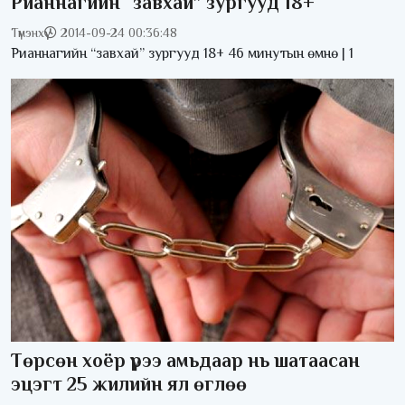
Рианнагийн “завхай” зургууд 18+
Түмэнхүү
2014-09-24 00:36:48
Рианнагийн “завхай” зургууд 18+ 46 минутын өмнө | 1
Төрсөн хоёр үрээ амьдаар нь шатаасан
эцэгт 25 жилийн ял өглөө