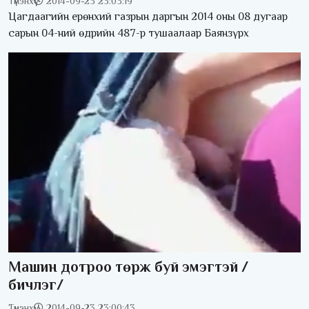
Түмэнхүү
2014-09-23 23:03:19
Цагдаагийн ерөнхий газрын даргын 2014 оны 08 дугаар
сарын 04-ний өдрийн 487-р тушаалаар Баянзүрх
Машин дотроо төрж буй эмэгтэй /
бичлэг/
Түмэнхүү
2014-09-23 23:00:43