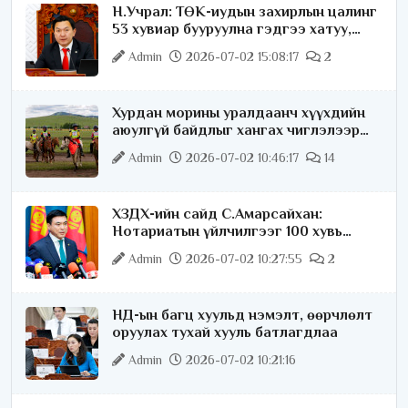
Н.Учрал: ТӨК-иудын захирлын цалинг
53 хувиар бууруулна гэдгээ хатуу,
хариуцлагатайгаар хэлье
Admin
2026-07-02 15:08:17
2
Хурдан морины уралдаанч хүүхдийн
аюулгүй байдлыг хангах чиглэлээр
ажиллаж байна
Admin
2026-07-02 10:46:17
14
ХЗДХ-ийн сайд С.Амарсайхан:
Нотариатын үйлчилгээг 100 хувь
цахимжуулна
Admin
2026-07-02 10:27:55
2
НД-ын багц хуульд нэмэлт, өөрчлөлт
оруулах тухай хууль батлагдлаа
Admin
2026-07-02 10:21:16