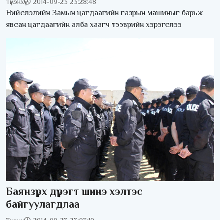
Түмэнхүү
2014-09-23 23:28:48
Нийслэлийн Замын цагдаагийн газрын машиныг барьж
явсан цагдаагийн алба хаагч тээврийн хэрэгслээ
Баянзүрх дүүрэгт шинэ хэлтэс
байгуулагдлаа