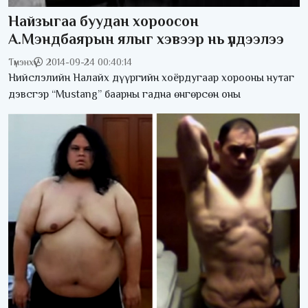
Найзыгаа буудан хороосон
А.Мэндбаярын ялыг хэвээр нь үлдээлээ
Түмэнхүү
2014-09-24 00:40:14
Нийслэлийн Налайх дүүргийн хоёрдугаар хорооны нутаг
дэвсгэр “Mustang” баарны гадна өнгөрсөн оны