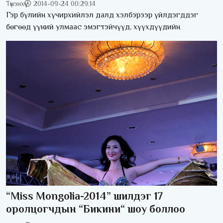
Түмэнхүү
2014-09-24 00:29:14
Гэр бүлийн хүчирхийлэл далд хэлбэрээр үйлдэгддэг
бөгөөд үүний улмаас эмэгтэйчүүд, хүүхдүүдийн
“Miss Mongolia-2014” шилдэг 17
оролцогчдын “Бикини“ шоу боллоо