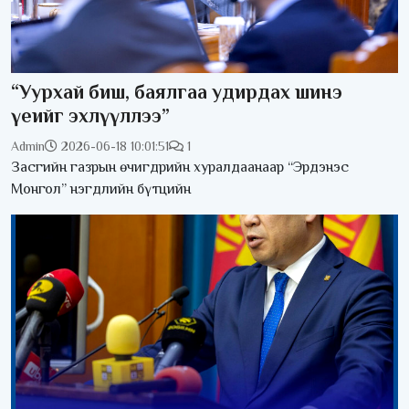
“Уурхай биш, баялгаа удирдах шинэ
үеийг эхлүүллээ”
Admin
2026-06-18 10:01:51
1
Засгийн газрын өчигдрийн хуралдаанаар “Эрдэнэс
Монгол” нэгдлийн бүтцийн