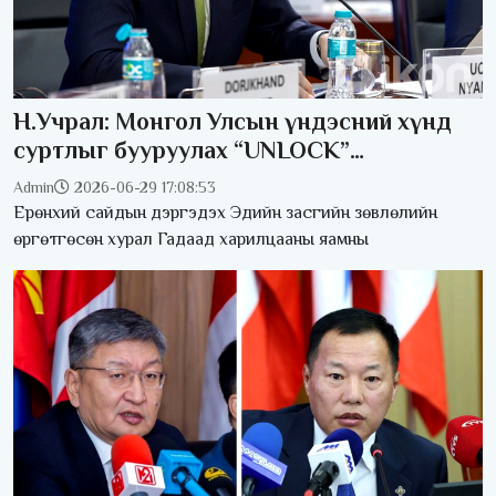
Н.Учрал: Монгол Улсын үндэсний хүнд
суртлыг бууруулах “UNLOCK”
санаачилгыг эхлүүлж байна
Admin
2026-06-29 17:08:53
Ерөнхий сайдын дэргэдэх Эдийн засгийн зөвлөлийн
өргөтгөсөн хурал Гадаад харилцааны яамны