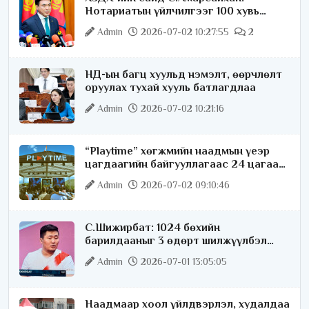
Нотариатын үйлчилгээг 100 хувь
цахимжуулна
Admin
2026-07-02 10:27:55
2
НД-ын багц хуульд нэмэлт, өөрчлөлт
оруулах тухай хууль батлагдлаа
Admin
2026-07-02 10:21:16
“Playtime” хөгжмийн наадмын үеэр
цагдаагийн байгууллагаас 24 цагаар
хяналт тавина
Admin
2026-07-02 09:10:46
С.Шижирбат: 1024 бөхийн
барилдааныг 3 өдөрт шилжүүлбэл
найраа тун нарийн явагдана
Admin
2026-07-01 13:05:05
Наадмаар хоол үйлдвэрлэл, худалдаа