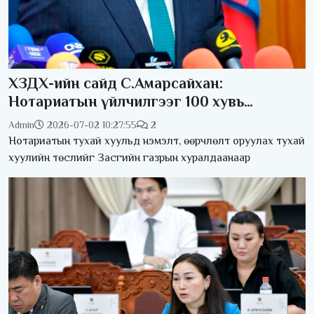
ХЗДХ-ийн сайд С.Амарсайхан:
Нотариатын үйлчилгээг 100 хувь
цахимжуулна
Admin
2026-07-02 10:27:55
2
Нотариатын тухай хуульд нэмэлт, өөрчлөлт оруулах тухай
хуулийн төслийг Засгийн газрын хуралдаанаар