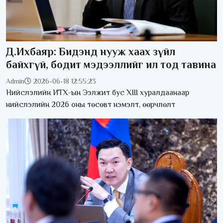
Д.Ихбаяр: Бидэнд нууж хаах зүйл
байхгүй, бодит мэдээллийг ил тод тавина
Admin
2026-06-18 12:55:23
Нийслэлийн ИТХ-ын Ээлжит бус XIII хуралдаанаар
нийслэлийн 2026 оны төсөвт нэмэлт, өөрчлөлт