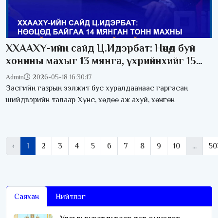
ХХААХҮ-ийн сайд Ц.Идэрбат: Нөөцөд буй
хонины махыг 13 мянга, үхрийнхийг 15
мянган төгрөгөөр худалдана
Admin
2026-05-18 16:30:17
Засгийн газрын ээлжит бус хуралдаанаас гаргасан
шийдвэрийн талаар Хүнс, хөдөө аж ахуй, хөнгөн
‹
1
2
3
4
5
6
7
8
9
10
...
50
Саяхан
Нийтлэг