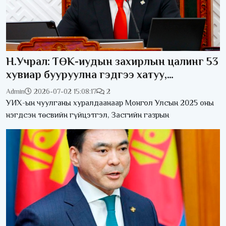
Н.Учрал: ТӨК-иудын захирлын цалинг 53
хувиар бууруулна гэдгээ хатуу,
хариуцлагатайгаар хэлье
Admin
2026-07-02 15:08:17
2
УИХ-ын чуулганы хуралдаанаар Монгол Улсын 2025 оны
нэгдсэн төсвийн гүйцэтгэл, Засгийн газрын