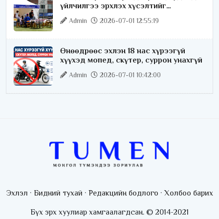
үйлчилгээ эрхлэх хүсэлтийг
license.mn сайтаар авч байна
Admin
2026-07-01 12:55:19
Өнөөдрөөс эхлэн 18 нас хүрээгүй
хүүхэд мопед, скүтер, суррон унахгүй
Admin
2026-07-01 10:42:00
Эхлэл
·
Бидний тухай
·
Редакцийн бодлого
·
Холбоо барих
Бүх эрх хуулиар хамгаалагдсан. © 2014-2021