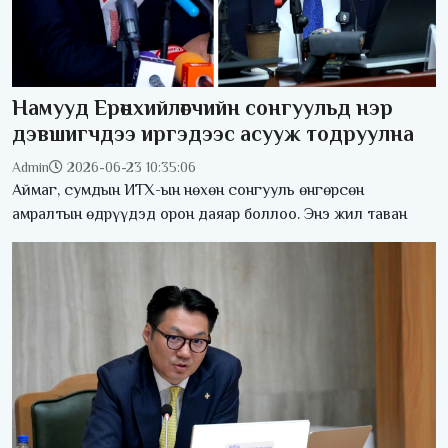
Намууд Ерөнхийлөгчийн сонгуульд нэр
дэвшигчдээ иргэдээс асууж тодруулна
Admin
2026-06-23 10:35:06
Аймаг, сумдын ИТХ-ын нөхөн сонгууль өнгөрсөн
амралтын өдрүүдэд орон даяар боллоо. Энэ жил таван