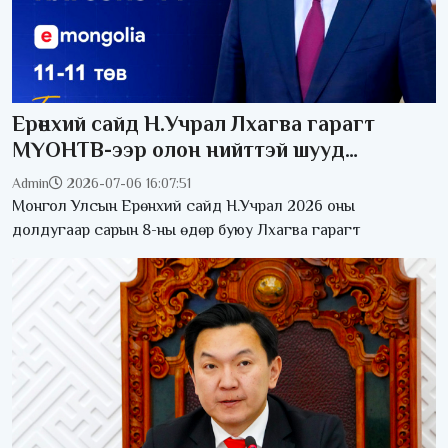
Ерөнхий сайд Н.Учрал Лхагва гарагт
МҮОНТВ-ээр олон нийттэй шууд
ярилцана
Admin
2026-07-06 16:07:51
Монгол Улсын Ерөнхий сайд Н.Учрал 2026 оны
долдугаар сарын 8-ны өдөр буюу Лхагва гарагт