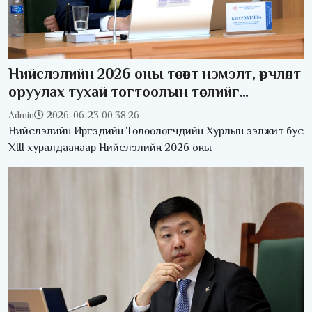
Нийслэлийн 2026 оны төсөвт нэмэлт, өөрчлөлт
оруулах тухай тогтоолын төслийг
баталлаа
Admin
2026-06-23 00:38:26
Нийслэлийн Иргэдийн Төлөөлөгчдийн Хурлын ээлжит бус
XIII хуралдаанаар Нийслэлийн 2026 оны