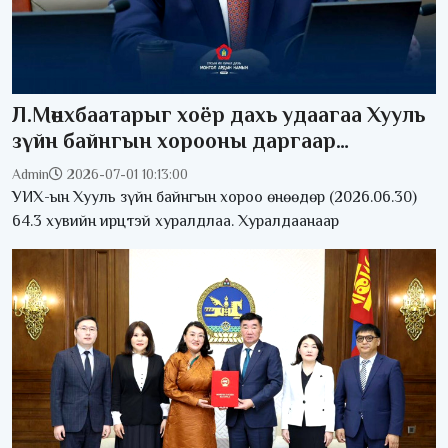
Л.Мөнхбаатарыг хоёр дахь удаагаа Хууль
зүйн байнгын хорооны даргаар
ажиллахыг дэмжив
Admin
2026-07-01 10:13:00
УИХ-ын Хууль зүйн байнгын хороо өнөөдөр (2026.06.30)
64.3 хувийн ирцтэй хуралдлаа. Хуралдаанаар