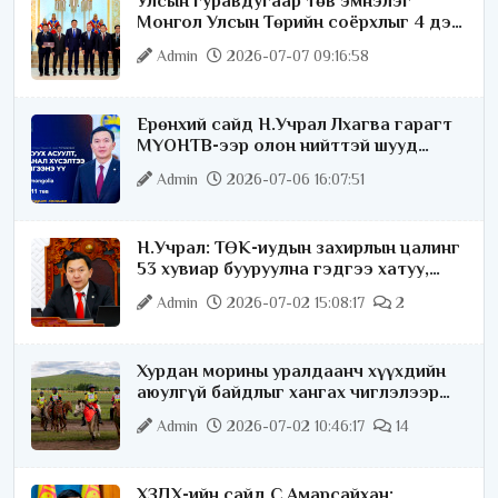
Улсын гуравдугаар төв эмнэлэг
Монгол Улсын Төрийн соёрхлыг 4 дэх
удаагаа хүртлээ
Admin
2026-07-07 09:16:58
Ерөнхий сайд Н.Учрал Лхагва гарагт
МҮОНТВ-ээр олон нийттэй шууд
ярилцана
Admin
2026-07-06 16:07:51
Н.Учрал: ТӨК-иудын захирлын цалинг
53 хувиар бууруулна гэдгээ хатуу,
хариуцлагатайгаар хэлье
Admin
2026-07-02 15:08:17
2
Хурдан морины уралдаанч хүүхдийн
аюулгүй байдлыг хангах чиглэлээр
ажиллаж байна
Admin
2026-07-02 10:46:17
14
ХЗДХ-ийн сайд С.Амарсайхан: