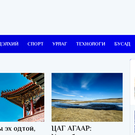
ДЭЛХИЙ
СПОРТ
УРЛАГ
ТЕХНОЛОГИ
БУСАД
 эх одтой,
ЦАГ АГААР: