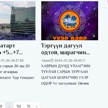
атарт
Тэргүүн дагуул
 +5...+7
одтой, шарагчин
дулаан байна
үхэр өдөр
-03-26 08:27:28
Admin
2024-03-26 08:18:37
р сарын 26-ны 20
ХАВРЫН ДУНД УЛААГЧИН
аг агаарын
ТУУЛАЙ САРЫН ЗУРГААН
мэдээ: Хур тунадас:
ЦАГААН ШАРАГЧИН ҮХЭР
ӨДӨР Үс засуулвал: Өвчин
10
...
30
31
›