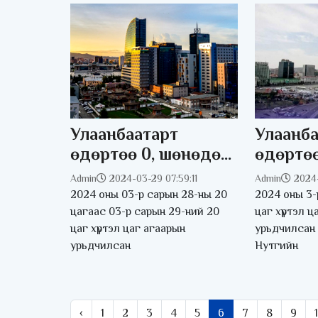
Улаанбаатарт
Улаанба
өдөртөө 0, шөнөдөө
өдөртөө
-12 хэм хүйтэн
градус 
Admin
2024-03-29 07:59:11
Admin
2024
2024 оны 03-р сарын 28-ны 20
2024 оны 3-
цагаас 03-р сарын 29-ний 20
цаг хүртэл ц
цаг хүртэл цаг агаарын
урьдчилсан 
урьдчилсан
Нутгийн
‹
1
2
3
4
5
6
7
8
9