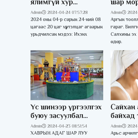
ялимгүй хур
шар мо
тунадастай, 8
Admin
2024-04-24 07:57:28
Admin
2024
хэмийн дулаан
2024 оны 04-р сарын 24-ний 08
Аргын тоолл
цагаас 20 цаг хүртэлцаг агаарын
гараг. Билг
урьдчилсан мэдээ: Ихэнх
Салхины эх 
өдөр.
Үс шинээр үргээлгэх
Сайхан 
буюу засуулбал
байхад 
өлзийтэй сайн
ЗӨВЛ
Admin
2024-04-23 08:51:54
Admin
2024-
ХАВРЫН АДАГ ШАР ЛУУ
Арьс арчилг