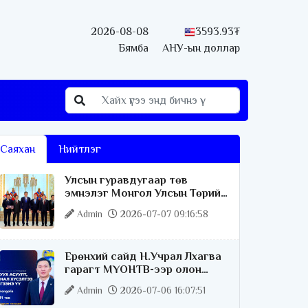
2026-08-08
3593.93₮
Бямба
АНУ-ын доллар
Саяхан
Нийтлэг
Улсын гуравдугаар төв
эмнэлэг Монгол Улсын Төрийн
соёрхлыг 4 дэх удаагаа
Admin
2026-07-07 09:16:58
хүртлээ
Ерөнхий сайд Н.Учрал Лхагва
гарагт МҮОНТВ-ээр олон
нийттэй шууд ярилцана
Admin
2026-07-06 16:07:51