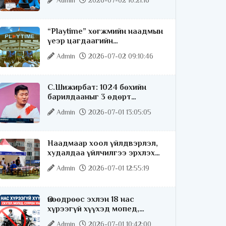
Admin
2026-07-02 10:21:16
“Playtime” хөгжмийн наадмын
үеэр цагдаагийн
байгууллагаас 24 цагаар
Admin
2026-07-02 09:10:46
хяналт тавина
С.Шижирбат: 1024 бөхийн
барилдааныг 3 өдөрт
шилжүүлбэл найраа тун
Admin
2026-07-01 13:05:05
нарийн явагдана
Наадмаар хоол үйлдвэрлэл,
худалдаа үйлчилгээ эрхлэх
хүсэлтийг license.mn сайтаар
Admin
2026-07-01 12:55:19
авч байна
Өнөөдрөөс эхлэн 18 нас
хүрээгүй хүүхэд мопед,
скүтер, суррон унахгүй
Admin
2026-07-01 10:42:00