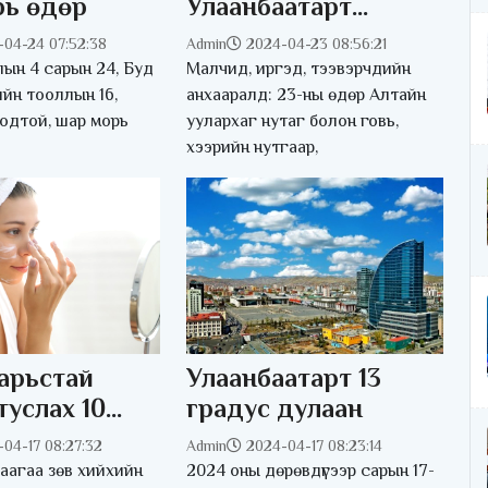
рь өдөр
Улаанбаатарт
өдөртөө ялимгүй
-04-24 07:52:38
Admin
2024-04-23 08:56:21
хур тунадас орно
ын 4 сарын 24, Буд
Малчид, иргэд, тээвэрчдийн
ийн тооллын 16,
анхааралд: 23-ны өдөр Алтайн
одтой, шар морь
уулархаг нутаг болон говь,
хээрийн нутгаар,
арьстай
Улаанбаатарт 13
туслах 10
градус дулаан
ӨМЖ
04-17 08:27:32
Admin
2024-04-17 08:23:14
аагаа зөв хийхийн
2024 оны дөрөвдүгээр сарын 17-