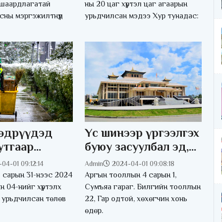
 шаардлагатай
ны 20 цаг хүртэл цаг агаарын
ьсны мэргэжилтнүүд
урьдчилсан мэдээ Хур тунадас:
өдрүүдэд
Үс шинээр үргээлгэх
утгаар
буюу засуулбал эд,
цас,
эдлэл, идээ, ундаа
04-01 09:12:14
Admin
2024-04-01 09:08:18
ой
олно
 сарын 31-нээс 2024
Аргын тооллын 4 сарын 1,
н 04-нийг хүртэлх
Сумъяа гараг. Билгийн тооллын
 урьдчилсан төлөв
22, Гар одтой, хөхөгчин хонь
өдөр.