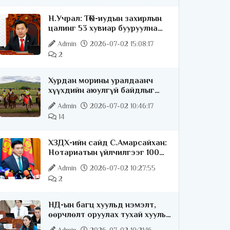
Н.Учрал: ТӨК-иудын захирлын
цалинг 53 хувиар бууруулна
гэдгээ хатуу,
Admin
2026-07-02 15:08:17
хариуцлагатайгаар хэлье
2
Хурдан морины уралдаанч
хүүхдийн аюулгүй байдлыг
хангах чиглэлээр ажиллаж
Admin
2026-07-02 10:46:17
байна
14
ХЗДХ-ийн сайд С.Амарсайхан:
Нотариатын үйлчилгээг 100
хувь цахимжуулна
Admin
2026-07-02 10:27:55
2
НД-ын багц хуульд нэмэлт,
өөрчлөлт оруулах тухай хууль
батлагдлаа