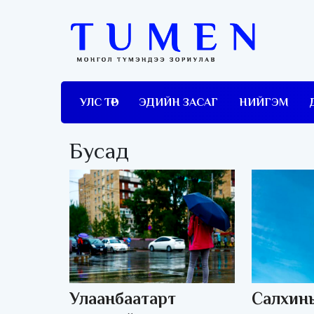
УЛС ТӨР
ЭДИЙН ЗАСАГ
НИЙГЭМ
Бусад
Улаанбаатарт
Салхины