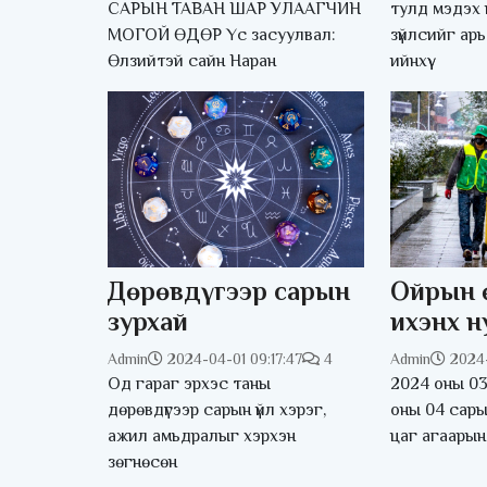
САРЫН ТАВАН ШАР УЛААГЧИН
тулд мэдэх
МОГОЙ ӨДӨР Үс засуулвал:
зүйлсийг ар
Өлзийтэй сайн Наран
ийнхүү
Дөрөвдүгээр сарын
Ойрын 
зурхай
ихэнх н
нойтон 
Admin
2024-04-01 09:17:47
4
Admin
2024-
бороот
Од гараг эрхэс таны
2024 оны 03
дөрөвдүгээр сарын үйл хэрэг,
оны 04 сары
ажил амьдралыг хэрхэн
цаг агаарын
зөгнөсөн