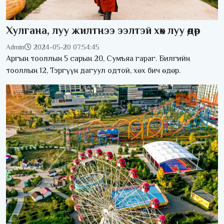
Хулгана, луу жилтнээ ээлтэй хөх луу өдөр
Admin
2024-05-20 07:54:45
Аргын тооллын 5 сарын 20, Сумъяа гараг. Билгийн
тооллын 12, Тэргүүн дагуул одтой, хөх бич өдөр.