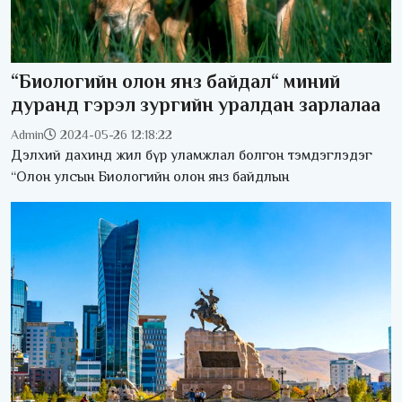
“Биологийн олон янз байдал“ миний
дуранд гэрэл зургийн уралдан зарлалаа
Admin
2024-05-26 12:18:22
Дэлхий дахинд жил бүр уламжлал болгон тэмдэглэдэг
“Олон улсын Биологийн олон янз байдлын