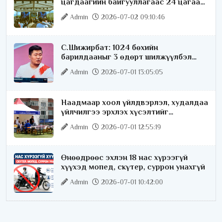
цагдаагийн байгууллагаас 24 цагаар
хяналт тавина
Admin
2026-07-02 09:10:46
С.Шижирбат: 1024 бөхийн
барилдааныг 3 өдөрт шилжүүлбэл
найраа тун нарийн явагдана
Admin
2026-07-01 13:05:05
Наадмаар хоол үйлдвэрлэл, худалдаа
үйлчилгээ эрхлэх хүсэлтийг
license.mn сайтаар авч байна
Admin
2026-07-01 12:55:19
Өнөөдрөөс эхлэн 18 нас хүрээгүй
хүүхэд мопед, скүтер, суррон унахгүй
Admin
2026-07-01 10:42:00