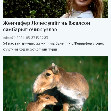
Женнифер Лопес өөрийг нь ёжилсон
самбарыг очиж үзлээ
Admin
2024-05-27 15:27:23
54 настай дуучин, жүжигчин, бүжигчин Женнифер Лопес
сүүлийн хэдэн хоногийн турш