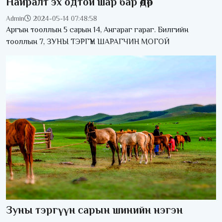
Найралт эх одтой шар бар өдөр
Admin
2024-05-14 07:48:58
Аргын тооллын 5 сарын 14, Ангараг гараг. Билгийн
тооллын 7, ЗУНЫ ТЭРГҮҮН ШАРАГЧИН МОГОЙ
Зуны тэргүүн сарын шинийн нэгэн