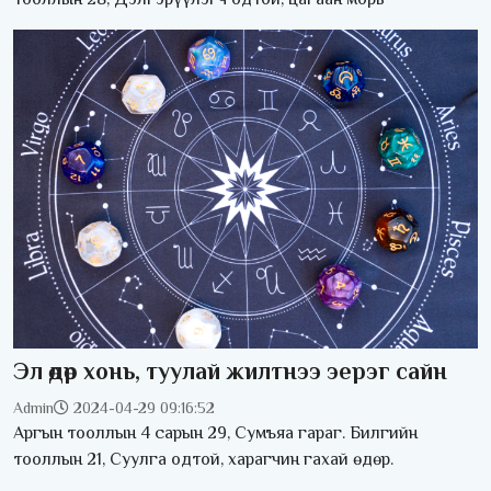
Эл өдөр хонь, туулай жилтнээ эерэг сайн
Admin
2024-04-29 09:16:52
Аргын тооллын 4 сарын 29, Сумъяа гараг. Билгийн
тооллын 21, Суулга одтой, харагчин гахай өдөр.