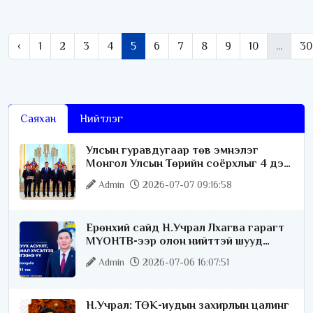
‹
1
2
3
4
5
6
7
8
9
10
...
30
Саяхан
Нийтлэг
Улсын гуравдугаар төв эмнэлэг
Монгол Улсын Төрийн соёрхлыг 4 дэх
удаагаа хүртлээ
Admin
2026-07-07 09:16:58
Ерөнхий сайд Н.Учрал Лхагва гарагт
МҮОНТВ-ээр олон нийттэй шууд
ярилцана
Admin
2026-07-06 16:07:51
Н.Учрал: ТӨК-иудын захирлын цалинг