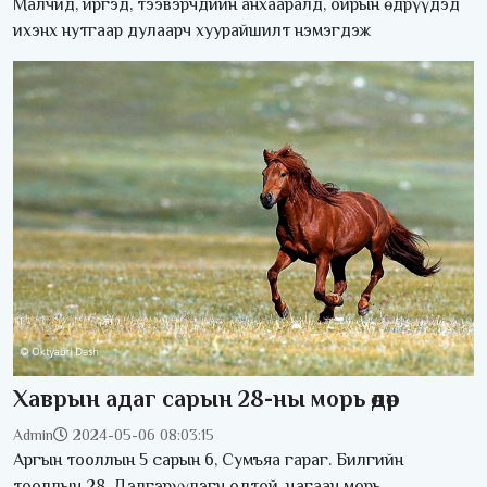
Малчид, иргэд, тээвэрчдийн анхааралд, ойрын өдрүүдэд
ихэнх нутгаар дулаарч хуурайшилт нэмэгдэж
Хаврын адаг сарын 28-ны морь өдөр
Admin
2024-05-06 08:03:15
Аргын тооллын 5 сарын 6, Сумъяа гараг. Билгийн
тооллын 28, Дэлгэрүүлэгч одтой, цагаан морь