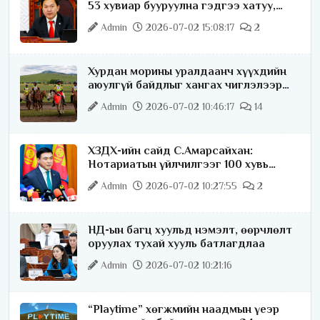
53 хувиар бууруулна гэдгээ хатуу,
хариуцлагатайгаар хэлье
Admin
2026-07-02 15:08:17
2
Хурдан морины уралдаанч хүүхдийн
аюулгүй байдлыг хангах чиглэлээр
ажиллаж байна
Admin
2026-07-02 10:46:17
14
ХЗДХ-ийн сайд С.Амарсайхан:
Нотариатын үйлчилгээг 100 хувь
цахимжуулна
Admin
2026-07-02 10:27:55
2
НД-ын багц хуульд нэмэлт, өөрчлөлт
оруулах тухай хууль батлагдлаа
Admin
2026-07-02 10:21:16
“Playtime” хөгжмийн наадмын үеэр