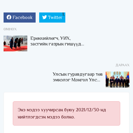
Facebook
Twitter
ӨМНӨХ
Ерөнхийлөгч, УИХ,
засгийн газрын гишүүд
Их эзэн Чингис хааны
хөшөөнд хүндэтгэл
үзүүллээ
ДАРААХ
Улсын гуравдугаар төв
эмнэлэг Монгол Улсын
Төрийн соёрхлыг 4 дэх
удаагаа хүртлээ
Энэ мэдээ хуучирсан буюу 2021/12/30-нд
нийтлэгдсэн мэдээ болно.