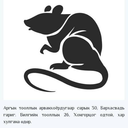
Аргын тооллын арванхоёрдугаар сарын 30, Бархасвадь
гариг. Билгийн тооллын 26, Хонгорцог одтой, хар
хулгана өдөр.