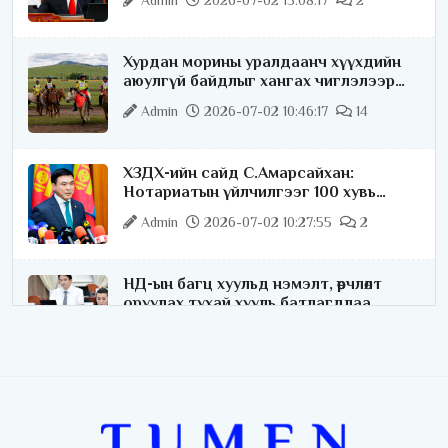
Хурдан морины уралдаанч хүүхдийн
аюулгүй байдлыг хангах чиглэлээр
ажиллаж байна
Admin
2026-07-02 10:46:17
14
ХЗДХ-ийн сайд С.Амарсайхан:
Нотариатын үйлчилгээг 100 хувь
цахимжуулна
Admin
2026-07-02 10:27:55
2
НД-ын багц хуульд нэмэлт, өөрчлөлт
оруулах тухай хууль батлагдлаа
Admin
2026-07-02 10:21:16
“Playtime” хөгжмийн наадмын үеэр
цагдаагийн байгууллагаас 24 цагаар
хяналт тавина
Admin
2026-07-02 09:10:46