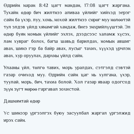
Өдрийн наран 8:42 цагт мандан, 17:08 цагт жаргана.
Тухайн өдөр бич жилтнээ аливаа үйлийг хийхэд эерэг
сайн ба үхэр, луу, хонь, нохой жилтнээ сөрөг муу нөлөөтэй
тул элдэв үйлд хянамгай хандаж, биеэ энхрийлүүштэй. Эл
өдөр буян номын үйлийг эхлэх, дээдсээс халамж хүсэх,
лам хувраг болох, багш шавьд барилдах, номын авшиг
авах, шинэ гэр ба байр авах, лусыг тахих, хүүхэд үрчлэн
авах, хур оруулах, дархны үйлд сайн.
Улааны үйл, төлгө тавих, морь уралдах, сэтгэлд сэвтэй
газар очиход муу. Өдрийн сайн цаг нь хулгана, үхэр,
туулай, морь, бич, тахиа болой. Хол газар яваар одогсод
зүүн зүгт мөрөө гаргавал зохистой.
Дашнямтай өдөр
Үс шинээр үргээлгэх буюу засуулбал жаргал үргэлжид
ирэх сайн.