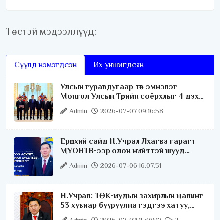
Төстэй мэдээллүүд:
Сүүлд нэмэгдсэн
Их уншигдсан
Улсын гуравдугаар төв эмнэлэг
Монгол Улсын Төрийн соёрхлыг 4 дэх
удаагаа хүртлээ
Admin
2026-07-07 09:16:58
Ерөнхий сайд Н.Учрал Лхагва гарагт
МҮОНТВ-ээр олон нийттэй шууд
ярилцана
Admin
2026-07-06 16:07:51
Н.Учрал: ТӨК-иудын захирлын цалинг
53 хувиар бууруулна гэдгээ хатуу,
хариуцлагатайгаар хэлье
Admin
2026-07-02 15:08:17
2