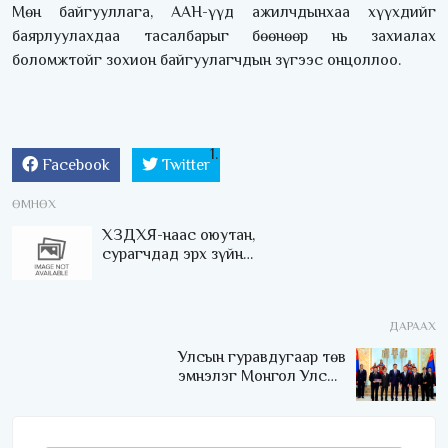
Мөн байгууллага, ААН-үүд ажилчдынхаа хүүхдийг
баярлуулахдаа тасалбарыг бөөнөөр нь захиалах
боломжтойг зохион байгуулагчдын зүгээс онцоллоо.
Facebook
Twitter
ӨМНӨХ
ХЗДХЯ-наас оюутан,
сурагчдад эрх зүйн
мэдлэг олгох сургалт
зохион байгуулна
ДАРААХ
Улсын гуравдугаар төв
эмнэлэг Монгол Улсын
Төрийн соёрхлыг 4 дэх
удаагаа хүртлээ