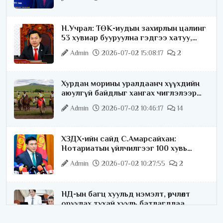
Н.Учрал: ТӨК-иудын захирлын цалинг
53 хувиар бууруулна гэдгээ хатуу,
хариуцлагатайгаар хэлье
Admin
2026-07-02 15:08:17
2
Хурдан морины уралдаанч хүүхдийн
аюулгүй байдлыг хангах чиглэлээр
ажиллаж байна
Admin
2026-07-02 10:46:17
14
ХЗДХ-ийн сайд С.Амарсайхан:
Нотариатын үйлчилгээг 100 хувь
цахимжуулна
Admin
2026-07-02 10:27:55
2
НД-ын багц хуульд нэмэлт, өөрчлөлт
оруулах тухай хууль батлагдлаа
Admin
2026-07-02 10:21:16