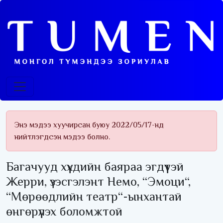
Энэ мэдээ хуучирсан буюу 2022/05/17-нд
нийтлэгдсэн мэдээ болно.
Багачууд хүүхдийн баяраа эгдүүтэй
Жерри, үзэсгэлэнт Немо, “Эмоци“,
“Мөрөөдлийн театр“-ынхантай
өнгөрүүлэх боломжтой