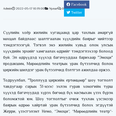
Facebook
Admin
2022-05-17 10:19:00
Урлаг
0
Twitter
Сүүлийн хоёр жилийн хугацаанд цар тахлын амаргүй
нөхцөл байдлаас шалтгаалан хүүхдийн баярыг нийтээр
тэмдэглээгүй. Тэгвэл энэ жилийн хувьд олон улсын
хүүхдийн эрхийг хамгаалах өдрийг тэмдэглэхээр болоод
буй. Эл өдрүүдэд хүүхэд багачууддаа барихаар "Эмоци"
продакшин, Мөрөөдлийн театрын уран бүтээлчид болон
циркийн шилдэг уран бүтээлчид бэлтгэл ажилдаа оржээ.
Тодруулбал, "Троллууд циркийн ертөнцөөр" шоу тоглолт
тавдугаар сарын 31-нээс эхлэн гурав хоногийн турш
хүүхэд багачуудад хүрэх бөгөөд бүх насныхан үзэх бүрэн
боломжтой юм. Шоу тоглолтыг очиж тухлан үзсэнээр
баярын өдрөө хайртай уран бүтээлчид болох эгдүүтэй
Жерри, үзэсгэлэнт Немо, “Эмоци“, “Мөрөөдлийн театр“-