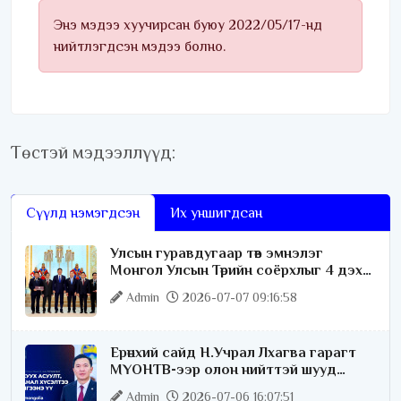
Энэ мэдээ хуучирсан буюу 2022/05/17-нд
нийтлэгдсэн мэдээ болно.
Төстэй мэдээллүүд:
Сүүлд нэмэгдсэн
Их уншигдсан
Улсын гуравдугаар төв эмнэлэг
Монгол Улсын Төрийн соёрхлыг 4 дэх
удаагаа хүртлээ
Admin
2026-07-07 09:16:58
Ерөнхий сайд Н.Учрал Лхагва гарагт
МҮОНТВ-ээр олон нийттэй шууд
ярилцана
Admin
2026-07-06 16:07:51