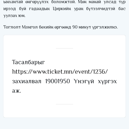
ынхантай өнгөрүүлэх боломжтой. Мөн манай улсад түр
ирээд буй гадаадын Циркийн уран бүтээлчидтэй бас
уулзах юм.
Тоглолт Монгол бөхийн өргөөнд 90 минут үргэлжилнэ.
Тасалбарыг
https://www.ticket.mn/event/1236/
захиалвал 19001950 Үнэгүй хүргэх
аж.