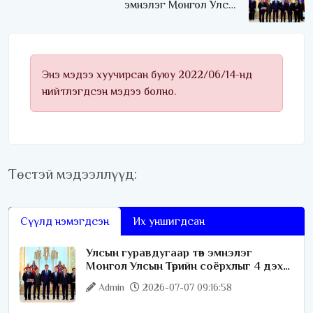
эмнэлэг Монгол Улсын
Төрийн соёрхлыг 4 дэх
удаагаа хүртлээ
Энэ мэдээ хуучирсан буюу 2022/06/14-нд
нийтлэгдсэн мэдээ болно.
Төстэй мэдээллүүд:
Сүүлд нэмэгдсэн
Их уншигдсан
Улсын гуравдугаар төв эмнэлэг
Монгол Улсын Төрийн соёрхлыг 4 дэх
удаагаа хүртлээ
Admin
2026-07-07 09:16:58