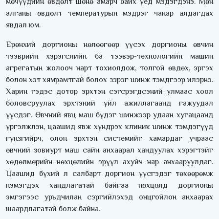
мөчүүдийн өвдөлт шөнө амарч байх үед мэдэгдэнэ. Мөн
алганы өвдөлт температурын мэдрэг чанар алдагдах
явдал юм.
Ерөнхий доргионы нөлөөгөөр үүсэх доргионы өвчин
тээврийн хэрэгслийн ба тээвэр-технологийн машин
агрегатын жолооч нарт тохиолдож, толгой өвдөх, эргэх
болон хэт хямрамтгай болох зэрэг шинж тэмдгээр илэрнэ.
Харин гэдэс дотор эрхтэн сэгсрэгдсэний улмаас хоол
боловсруулах эрхтэний үйл ажиллагаанд гажуудал
үүсдэг. Өвчний явц маш бүдэг шинжээр удаан хугацаанд
үргэлжлэн, цаашид явж хүндрэх клиник шинж тэмдэгүүд
гүнзгийрч, олон эрхтэн системийг хамардаг учраас
өвчний зовиурт маш сайн анхаарал хандуулах хэрэгтэйг
хөдөлмөрийн нөхцөлийн эрүүл ахуйч нар анхааруулдаг.
Цаашид бүхий л салбарт доргион үүсгэдэг төхөөрөмж
нэмэгдэх хандлагатай байгаа нөхцөлд доргионы
эмгэгээс урьдчилан сэргийлэхэд онцгойлон анхаарах
шаардлагатай болж байна.