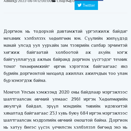
Admin
2022-06-14 12:00:00
Спорт
0
Twitter
Доргион нь тодорхой давтамжтай үргэлжилж байдаг
механик хэлбэлзэх хөдөлгөөн юм. Сүүлийн жилүүдэд
манай улсад уул уурхайн зам тээврийн салбар эрчимтэй
хөгжиж байгаатай холбоотой аж ахуйн нэгж
байгууллагууд ажлын байранд доргион үүсгэдэг техник
тоног төхөөрөмжийг өргөн хэрэглэж байгаагаас янз
бүрийн доргионтой нөхцөлд ажиллах ажилчдын тоо улам
бүр нэмэгдэж байна.
Монгол Улсын хэмжээнд 2020 оны байдлаар мэргэжлээс
шалтгаалсан өвчний улмаас 2961 иргэн Хөдөлмөрийн
аюулгүй байдал, эрүүл мэндийн төвийн идэвхитэй
хяналтад байгаагаас 23,1 хувь буюу 684 иргэн мэргэжлээс
шалтгаалсан мэдрэлийн өвчний оноштой байна. Доргион
нь хатуу биеэс үүсэх үечилсэн хэлбэлзэл бөгөөд энэ нь