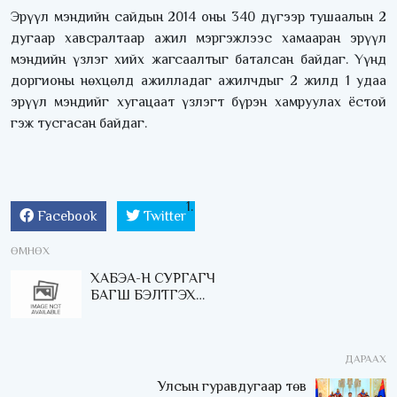
Эрүүл мэндийн сайдын 2014 оны 340 дүгээр тушаалын 2
дугаар хавсралтаар ажил мэргэжлээс хамааран эрүүл
мэндийн үзлэг хийх жагсаалтыг баталсан байдаг. Үүнд
доргионы нөхцөлд ажилладаг ажилчдыг 2 жилд 1 удаа
эрүүл мэндийг хугацаат үзлэгт бүрэн хамруулах ёстой
гэж тусгасан байдаг.
Facebook
Twitter
ӨМНӨХ
ХАБЭА-Н СУРГАГЧ
БАГШ БЭЛТГЭХ
СУРГАЛТ БОЛЖ БАЙНА
ДАРААХ
Улсын гуравдугаар төв