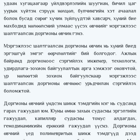
удаан хугацаагаар үйлдвэрлэлийн шуугиан, бичил цаг
уурын хүйтэн сэрүүн нөхцөл, булчингийн хэт ачаалал
болон бусад сөрөг хүчин зүйлүүдтэй хавсарч, хүний бие
махбодид нөлөөлсний улмаас үүсэх өвчнийг мэргэжлээс
шалтгаалсан доргионы өвчин гэнэ.
Мэргэжлээс шалтгаалсан доргионы өвчин нь хүний биед
эргэшгүй эмгэг өөрчлөлтийг бий болгодог. Ажлын
байранд доргионоос сэргийлэх инженер, технологи,
удирдлага-зохион байгуулалтын арга хэмжээг оновчтой,
үр нөлөөтэй зохион байгуулснаар мэргэжлээс
шалтгаалсан доргионы өвчнөөс урьдчилан сэргийлэх
боломжтой.
Доргионы өвчний үндсэн шинж тэмдгийн нэг нь судсанд
гарах гажуудал юм. Юуны өмнө захын судасны эргэлтийн
гажуудал, капилляр судасны тонус алдагдах,
гемодинамикийн ерөнхий гажуудал үүснэ. Доргионы
өвчний үед полиневритын шинж тэмдгүүд дээд