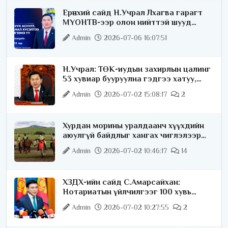
Ерөнхий сайд Н.Учрал Лхагва гарагт
МҮОНТВ-ээр олон нийттэй шууд
ярилцана
Admin
2026-07-06 16:07:51
Н.Учрал: ТӨК-иудын захирлын цалинг
53 хувиар бууруулна гэдгээ хатуу,
хариуцлагатайгаар хэлье
Admin
2026-07-02 15:08:17
2
Хурдан морины уралдаанч хүүхдийн
аюулгүй байдлыг хангах чиглэлээр
ажиллаж байна
Admin
2026-07-02 10:46:17
14
ХЗДХ-ийн сайд С.Амарсайхан:
Нотариатын үйлчилгээг 100 хувь
цахимжуулна
Admin
2026-07-02 10:27:55
2