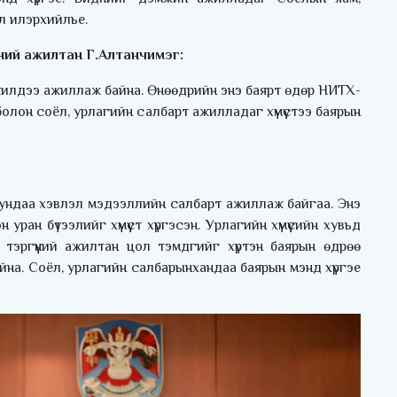
л илэрхийлье.
ний ажилтан Г.Алтанчимэг:
жилдээ ажиллаж байна. Өнөөдрийн энэ баярт өдөр НИТХ-
олон соёл, урлагийн салбарт ажилладаг хүмүүстээ баярын
 дундаа хэвлэл мэдээллийн салбарт ажиллаж байгаа. Энэ
ан бүтээлийг хүмүүст хүргэсэн. Урлагийн хүмүүсийн хувьд
эргүүний ажилтан цол тэмдгийг хүртэн баярын өдрөө
айна. Соёл, урлагийн салбарынхандаа баярын мэнд хүргэе