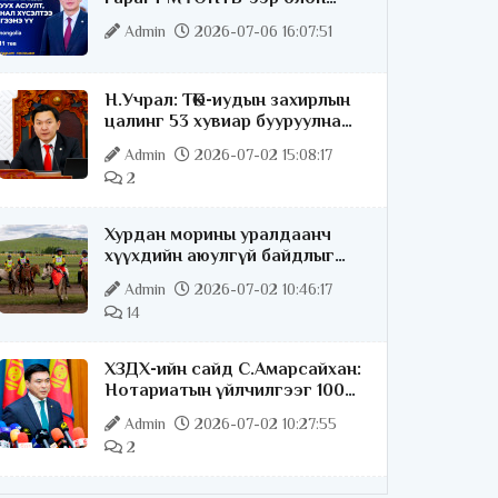
нийттэй шууд ярилцана
Admin
2026-07-06 16:07:51
Н.Учрал: ТӨК-иудын захирлын
цалинг 53 хувиар бууруулна
гэдгээ хатуу,
Admin
2026-07-02 15:08:17
хариуцлагатайгаар хэлье
2
Хурдан морины уралдаанч
хүүхдийн аюулгүй байдлыг
хангах чиглэлээр ажиллаж
Admin
2026-07-02 10:46:17
байна
14
ХЗДХ-ийн сайд С.Амарсайхан:
Нотариатын үйлчилгээг 100
хувь цахимжуулна
Admin
2026-07-02 10:27:55
2