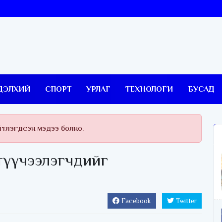
ДЭЛХИЙ
СПОРТ
УРЛАГ
ТЕХНОЛОГИ
БУСАД
йтлэгдсэн мэдээ болно.
түүчээлэгчдийг
Facebook
Twitter