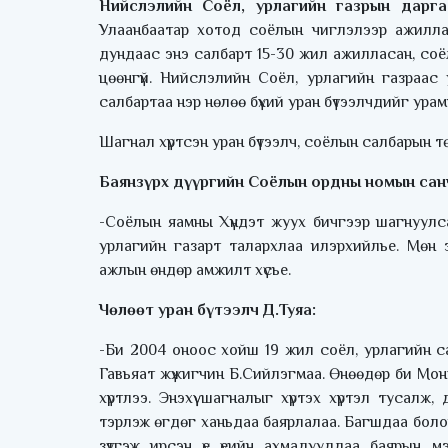
Нийслэлийн Соёл, урлагийн газрын дарг
Улаанбаатар хотод соёлын чиглэлээр ажиллаж
дундаас энэ салбарт 15-30 жил ажилласан, соёл
цөөнгүй. Нийслэлийн Соёл, урлагийн газраас
салбартаа нэр нөлөө бүхий уран бүтээлчдийг ура
Шагнал хүртсэн уран бүтээлч, соёлын салбарын т
Баянзүрх дүүргийн Соёлын ордны номын сан
-Соёлын яамны Хүндэт жуух бичгээр шагнуулс
урлагийн газарт талархлаа илэрхийлье. Мөн э
ажлын өндөр амжилт хүсье.
Чөлөөт уран бүтээлч Д.Туяа:
-Би 2004 оноос хойш 19 жил соёл, урлагийн 
Гавьяат жүжигчин Б.Сийлэгмаа. Өнөөдөр би Мон
хүртлээ. Энэхүү шагналыг хүртэх хүртэл тусалж
тэрлэж өгдөг ханьдаа баярлалаа. Багшдаа болон
зүтгэж ирсэн үе үеийн ахмадууддаа баярын 