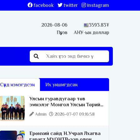
facebook
twitter
instagram
2026-08-06
3593.83₮
Пүрэв
АНУ-ын доллар
Сүүлд нэмэгдсэн
Их уншигдсан
Улсын гуравдугаар төв
эмнэлэг Монгол Улсын Төрийн
соёрхлыг 4 дэх удаагаа
Admin
2026-07-07 09:16:58
хүртлээ
Ерөнхий сайд Н.Учрал Лхагва
гарагт МҮОНТВ-ээр олон