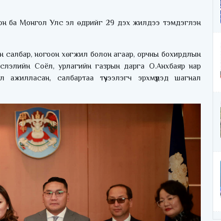
он ба Монгол Улс эл өдрийг 29 дэх жилдээ тэмдэглэн
н салбар, ногоон хөгжил болон агаар, орчны бохирдлын
слэлийн Соёл, урлагийн газрын дарга О.Анхбаяр нар
ажилласан, салбартаа түүчээлэгч эрхмүүдэд шагнал