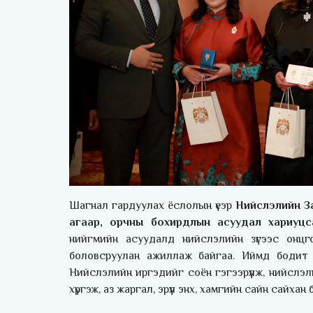
Шагнал гардуулах ёслолын үеэр
Нийслэлийн З
агаар, орчны бохирдлын асуудал хариуцс
нийгмийн асуудалд нийслэлийн зүгээс онцг
боловсруулан ажиллаж байгаа. Иймд бодит үр
Нийслэлийн иргэдийг соён гэгээрүүлж, нийслэл
хүргэж, аз жаргал, эрүүл энх, хамгийн сайн сайхан б