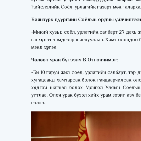
Нийслэлийн Соёл, урлагийн газарт мөн таларха
Баянзүрх дүүргийн Соёлын ордны үйлчилгээ
-Миний хувьд соёл, урлагийн салбарт 27 дахь 
ын хүндэт тэмдгээр шагнууллаа. Хамт олондоо б
мэнд хүргэе.
Чөлөөт уран бүтээлч Б.Отгончимэг:
-Би 10 гаруй жил соёл, урлагийн салбарт, тэр
хугацаанд хамтарсан болон ганцаарчилсан олон ур
хүндтэй шагнал болох Монгол Улсын Соёлын т
угтлаа. Олон уран бүтээл хийх урам зориг авч б
гэлээ.