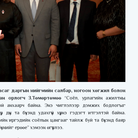
асаг даргын нийгмийн салбар, ногоон хөгжил болон
ан орлогч
З.Төмөртөмөө
“Соёл, урлагийн ажилтны
ой анхаарч байна. Энэ чиглэлээр дэмжих бодлогыг
 дүн та бүхэнд удахгүй хүрнэ гэдэгт итгэлтэй байна.
ийн иргэдийн соёлын цангааг тайлж буй та бүхэнд баяр
үхнийг ерөөе” хэмээн өгүүллээ.