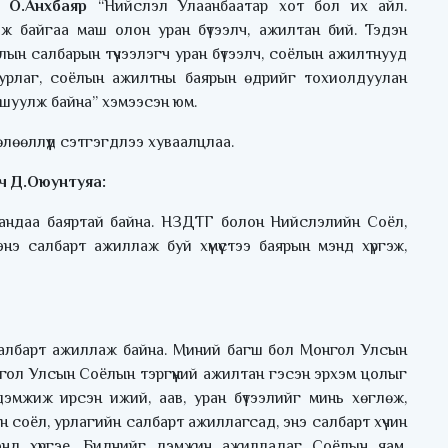
а О.Анхбаяр
“Нийслэл Улаанбаатар хот бол их айл.
 байгаа маш олон уран бүтээлч, ажилтан бий. Тэдэн
ын салбарын түүчээлэгч уран бүтээлч, соёлын ажилтнууд
 урлаг, соёлын ажилтны баярын өдрийг тохиолдуулан
мшуулж байна” хэмээсэн юм.
өлөөллүүд сэтгэгдлээ хуваалцлаа.
ч Д.Оюунтуяа:
андаа баяртай байна. НЗДТГ болон Нийслэлийн Соёл,
нэ салбарт ажиллаж буй хүмүүстээ баярын мэнд хүргэж,
салбарт ажиллаж байна. Миний багш бол Монгол Улсын
гол Улсын Соёлын тэргүүний ажилтан гэсэн эрхэм цолыг
, дэмжиж ирсэн ижий, аав, уран бүтээлийг минь хөглөж,
 соёл, урлагийн салбарт ажиллагсад, энэ салбарт хүчин
мэнд хүргэе. Биднийг дэмжин ажилладаг Соёлын яам,