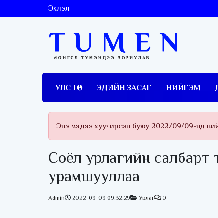
Эхлэл
УЛС ТӨР
ЭДИЙН ЗАСАГ
НИЙГЭМ
Энэ мэдээ хуучирсан буюу 2022/09/09-нд ни
Соёл урлагийн салбарт 
урамшууллаа
Admin
2022-09-09 09:32:29
Урлаг
0