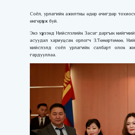
Соёл, урлагийн ажилтны өдөр өчигдөр тохиос
өнгөрүүлж буй.
Энэ хүрээнд Нийслэлийн Засаг даргын нийгмий
асуудал хариуцсан орлогч З.Төмөртөмөө, Ний
нийслэлд соёл урлагийн салбарт олон жил 
гардууллаа.