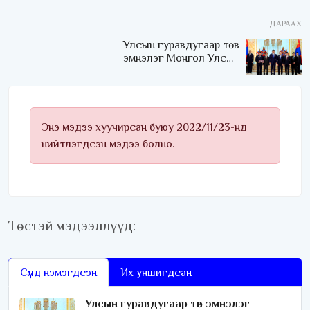
оюутан шалгарлаа“
ДАРААХ
Улсын гуравдугаар төв
эмнэлэг Монгол Улсын
Төрийн соёрхлыг 4 дэх
удаагаа хүртлээ
Энэ мэдээ хуучирсан буюу 2022/11/23-нд
нийтлэгдсэн мэдээ болно.
Төстэй мэдээллүүд:
Сүүлд нэмэгдсэн
Их уншигдсан
Улсын гуравдугаар төв эмнэлэг