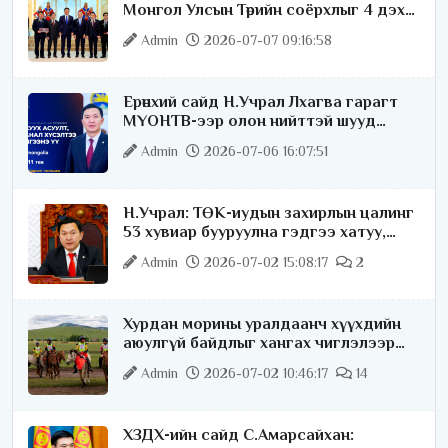
Монгол Улсын Төрийн соёрхлыг 4 дэх
удаагаа хүртлээ
Admin
2026-07-07 09:16:58
Ерөнхий сайд Н.Учрал Лхагва гарагт
МҮОНТВ-ээр олон нийттэй шууд
ярилцана
Admin
2026-07-06 16:07:51
Н.Учрал: ТӨК-иудын захирлын цалинг
53 хувиар бууруулна гэдгээ хатуу,
хариуцлагатайгаар хэлье
Admin
2026-07-02 15:08:17
2
Хурдан морины уралдаанч хүүхдийн
аюулгүй байдлыг хангах чиглэлээр
ажиллаж байна
Admin
2026-07-02 10:46:17
14
ХЗДХ-ийн сайд С.Амарсайхан: