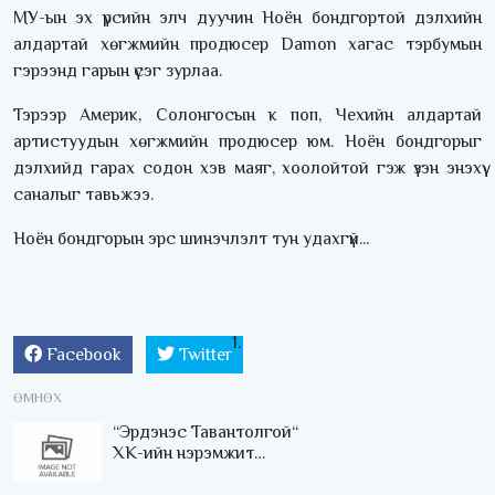
МУ-ын эх үрсийн элч дуучин Ноён бондгортой дэлхийн
алдартай хөгжмийн продюсер Damon хагас тэрбумын
гэрээнд гарын үсэг зурлаа.
Тэрээр Америк, Солонгосын к поп, Чехийн алдартай
артистуудын хөгжмийн продюсер юм. Ноён бондгорыг
дэлхийд гарах содон хэв маяг, хоолойтой гэж үзэн энэхүү
саналыг тавьжээ.
Ноён бондгорын эрс шинэчлэлт тун удахгүй...
Facebook
Twitter
ӨМНӨХ
“Эрдэнэс Тавантолгой“
ХК-ийн нэрэмжит
оюутны тэтгэлэгт 90