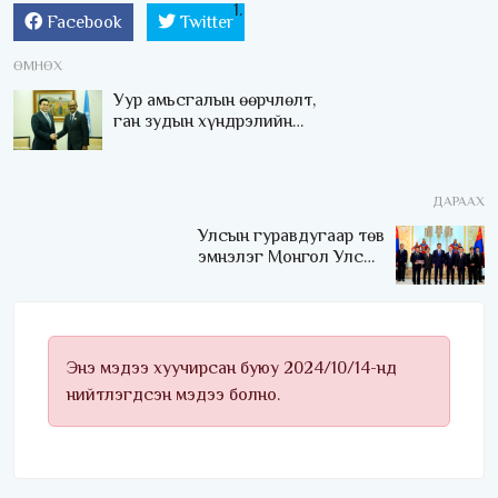
Facebook
Twitter
ӨМНӨХ
Уур амьсгалын өөрчлөлт,
ган зудын хүндрэлийн
талаар МУ-ын
хэрэгжүүлж буй
бодлогыг НҮБ дэмжиж
ДАРААХ
ажиллана
Улсын гуравдугаар төв
эмнэлэг Монгол Улсын
Төрийн соёрхлыг 4 дэх
удаагаа хүртлээ
Энэ мэдээ хуучирсан буюу 2024/10/14-нд
нийтлэгдсэн мэдээ болно.