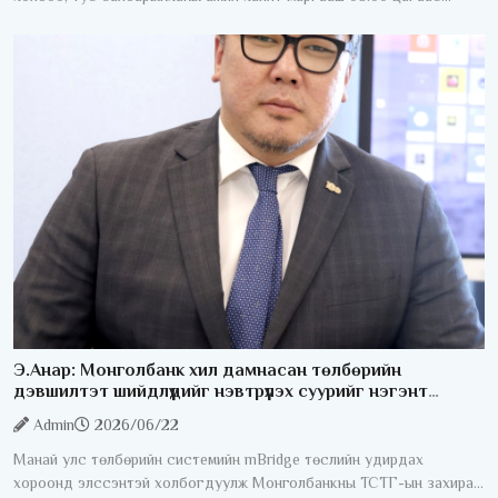
эхэлнэ. Үүнтэй холбоотойгоор УИХ-ын гишүүн, Сангийн сайд
З.Мэндсайхан
Э.Анар: Монголбанк хил дамнасан төлбөрийн
дэвшилтэт шийдлүүдийг нэвтрүүлэх суурийг нэгэнт
бүрдүүлсэн
Admin
2026/06/22
Манай улс төлбөрийн системийн mBridge төслийн удирдах
хороонд элссэнтэй холбогдуулж Монголбанкны ТСТГ-ын захирал