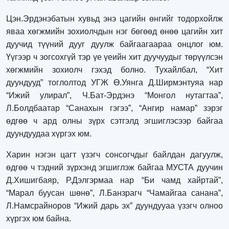
Цэн.Эрдэнэбатын хувьд энэ цагийн өнгийг тодорхойлж
яваа хөгжмийн зохиолчдын нэг бөгөөд өнөө цагийн хит
дуучид түүний дууг дуулж байгаагаараа онцлог юм.
Үүгээр ч зогсохгүй тэр үе үеийн хит дуучуудыг төрүүлсэн
хөгжмийн зохиолч гэхэд болно. Тухайлбал, “Хит
дуундууд” тоглолтод УГЖ Ө.Уянга Д.Ширмэнтуяа нар
“Ижий улирал”, Ч.Бат-Эрдэнэ “Монгол нутагтаа”,
Л.Болдбаатар “Санахын гэгээ”, “Ангир намар” зэрэг
өдгөө ч ард олны зүрх сэтгэлд эгшиглэсээр байгаа
дуундуудаа хүргэх юм.
Харин нэгэн цагт үзэгч сонсогчдыг байлдан дагуулж,
өдгөө ч тэдний зүрхэнд эгшиглэж байгаа МУСТА дуучин
Д.Хишигбаяр, Р.Дэлгэрмаа нар “Би чамд хайртай”,
“Марал буусан шөнө”, Л.Банзрагч “Чамайгаа санана”,
Л.Намсрайноров “Ижий дарь эх” дуундууаа үзэгч олноо
хүргэх юм байна.