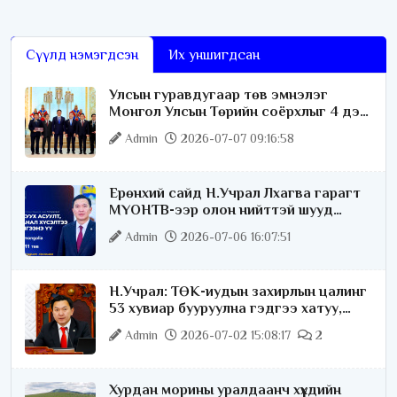
Э. Анартай ярилцлаа. Юуны өмнө mBridge гэж юу болох тухай
тайлбар мэдээллийг өгнө
Сүүлд нэмэгдсэн
Их уншигдсан
Улсын гуравдугаар төв эмнэлэг
Монгол Улсын Төрийн соёрхлыг 4 дэх
удаагаа хүртлээ
Admin
2026-07-07 09:16:58
Ерөнхий сайд Н.Учрал Лхагва гарагт
МҮОНТВ-ээр олон нийттэй шууд
ярилцана
Admin
2026-07-06 16:07:51
Н.Учрал: ТӨК-иудын захирлын цалинг
53 хувиар бууруулна гэдгээ хатуу,
хариуцлагатайгаар хэлье
Admin
2026-07-02 15:08:17
2
Хурдан морины уралдаанч хүүхдийн