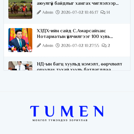
аюулгүй байдлыг хангах чиглэлээр
ажиллаж байна
Admin
2026-07-02 10:46:17
14
ХЗДХ-ийн сайд С.Амарсайхан:
Нотариатын үйлчилгээг 100 хувь
цахимжуулна
Admin
2026-07-02 10:27:55
2
НД-ын багц хуульд нэмэлт, өөрчлөлт
оруулах тухай хууль батлагдлаа
Admin
2026-07-02 10:21:16
“Playtime” хөгжмийн наадмын үеэр
цагдаагийн байгууллагаас 24 цагаар
хяналт тавина
Admin
2026-07-02 09:10:46
С.Шижирбат: 1024 бөхийн