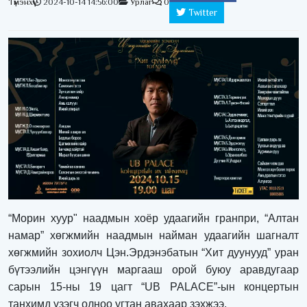
Түмэнхүү
2024-10-14 14:56:00
Урлаг
0
Twitter
“Морин хуур" наадмын хоёр удаагийн гранпри, “Алтан
намар” хөгжмийн наадмын найман удаагийн шагналт
хөгжмийн зохиолч Цэн.Эрдэнэбатын “Хит дуунууд” уран
бүтээлийн цэнгүүн маргааш орой буюу аравдугаар
сарын 15-ны 19 цагт “
UB PALACE
”-ын концертын
танхимд үзэгч олноо угтан авахаар зэхжээ.