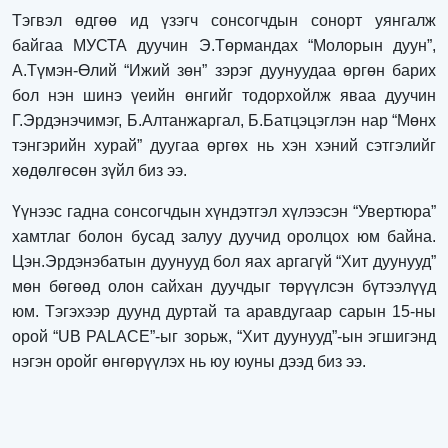
Тэгвэл өдгөө ид үзэгч сонсогчдын сонорт уянгалж
байгаа МУСТА дуучин Э.Төрмандах “Молорын дуун”,
А.Түмэн-Өлий “Ижий зөн” зэрэг дуунуудаа өргөн барих
бол нэн шинэ үеийн өнгийг тодорхойлж яваа дуучин
Г.Эрдэнэчимэг, Б.Алтанжаргал, Б.Батцэцэглэн нар “Мөнх
тэнгэрийн хурай” дуугаа өргөх нь хэн хэний сэтгэлийг
хөдөлгөсөн зүйл биз ээ.
Үүнээс гадна сонсогчдын хүндэтгэл хүлээсэн “Увертюра”
хамтлаг болон бусад залуу дуучид оролцох юм байна.
Цэн.Эрдэнэбатын дуунууд бол яах аргагүй “Хит дуунууд”
мөн бөгөөд олон сайхан дуучдыг төрүүлсэн бүтээлүүд
юм. Тэгэхээр дуунд дуртай та аравдугаар сарын 15-ны
орой “UB PALACE”-ыг зорьж, “Хит дуунууд”-ын эгшигэнд
нэгэн оройг өнгөрүүлэх нь юу юуны дээд биз ээ.