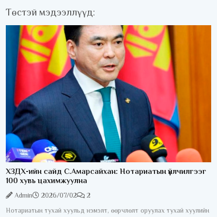
Төстэй мэдээллүүд:
ХЗДХ-ийн сайд С.Амарсайхан: Нотариатын үйлчилгээг
100 хувь цахимжуулна
Admin
2026/07/02
2
Нотариатын тухай хуульд нэмэлт, өөрчлөлт оруулах тухай хуулийн