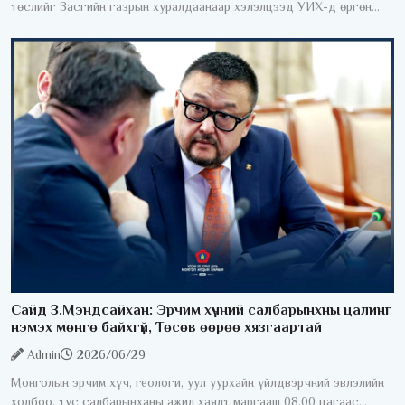
төслийг Засгийн газрын хуралдаанаар хэлэлцээд УИХ-д өргөн
мэдүүлэхээр тогтлоо. Өнөөдрийн байдлаар нотариатын зарим
үйлчилгээг авахын
Сайд З.Мэндсайхан: Эрчим хүчний салбарынхны цалинг
нэмэх мөнгө байхгүй, Төсөв өөрөө хязгаартай
Admin
2026/06/29
Монголын эрчим хүч, геологи, уул уурхайн үйлдвэрчний эвлэлийн
холбоо, тус салбарынханы ажил хаялт маргааш 08.00 цагаас