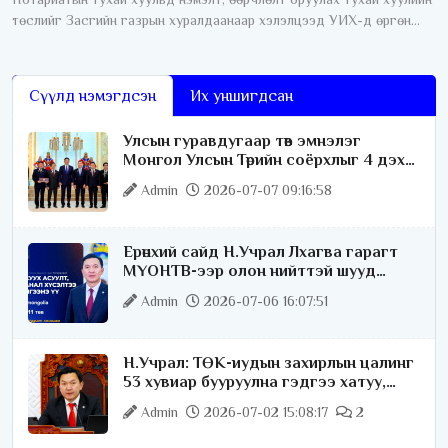
төслийг Засгийн газрын хуралдаанаар хэлэлцээд УИХ-д өргөн
мэдүүлэхээр тогтлоо. Өнөөдрийн байдлаар нотариатын зарим
үйлчилгээг авахын
Сүүлд нэмэгдсэн
Их уншигдсан
Улсын гуравдугаар төв эмнэлэг
Монгол Улсын Төрийн соёрхлыг 4 дэх
удаагаа хүртлээ
Admin
2026-07-07 09:16:58
Ерөнхий сайд Н.Учрал Лхагва гарагт
МҮОНТВ-ээр олон нийттэй шууд
ярилцана
Admin
2026-07-06 16:07:51
Н.Учрал: ТӨК-иудын захирлын цалинг
53 хувиар бууруулна гэдгээ хатуу,
хариуцлагатайгаар хэлье
Admin
2026-07-02 15:08:17
2