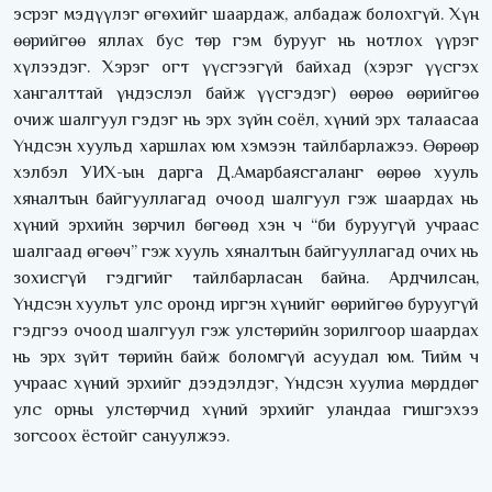
эсрэг мэдүүлэг өгөхийг шаардаж, албадаж болохгүй. Хүн
өөрийгөө яллах бус төр гэм бурууг нь нотлох үүрэг
хүлээдэг. Хэрэг огт үүсгээгүй байхад (хэрэг үүсгэх
хангалттай үндэслэл байж үүсгэдэг) өөрөө өөрийгөө
очиж шалгуул гэдэг нь эрх зүйн соёл, хүний эрх талаасаа
Үндсэн хуульд харшлах юм хэмээн тайлбарлажээ. Өөрөөр
хэлбэл УИХ-ын дарга Д.Амарбаясгаланг өөрөө хууль
хяналтын байгууллагад очоод шалгуул гэж шаардах нь
хүний эрхийн зөрчил бөгөөд хэн ч “би буруугүй учраас
шалгаад өгөөч” гэж хууль хяналтын байгууллагад очих нь
зохисгүй гэдгийг тайлбарласан байна. Ардчилсан,
Үндсэн хуульт улс оронд иргэн хүнийг өөрийгөө буруугүй
гэдгээ очоод шалгуул гэж улстөрийн зорилгоор шаардах
нь эрх зүйт төрийн байж боломгүй асуудал юм. Тийм ч
учраас хүний эрхийг дээдэлдэг, Үндсэн хуулиа мөрддөг
улс орны улстөрчид хүний эрхийг уландаа гишгэхээ
зогсоох ёстойг сануулжээ.