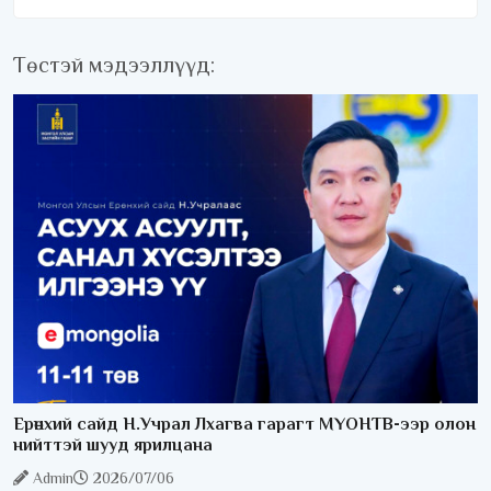
Төстэй мэдээллүүд:
Ерөнхий сайд Н.Учрал Лхагва гарагт МҮОНТВ-ээр олон
нийттэй шууд ярилцана
Admin
2026/07/06