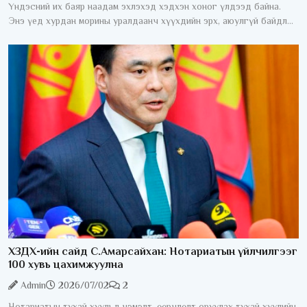
Үндэсний их баяр наадам эхлэхэд хэдхэн хоног үлдээд байна.
Энэ үед хурдан морины уралдаанч хүүхдийн эрх, аюулгүй байдлыг
хангах асуудал жил бүрийн анхаарлын төвд байдаг. Хурдан
морины
ХЗДХ-ийн сайд С.Амарсайхан: Нотариатын үйлчилгээг
100 хувь цахимжуулна
Admin
2026/07/02
2
Нотариатын тухай хуульд нэмэлт, өөрчлөлт оруулах тухай хуулийн