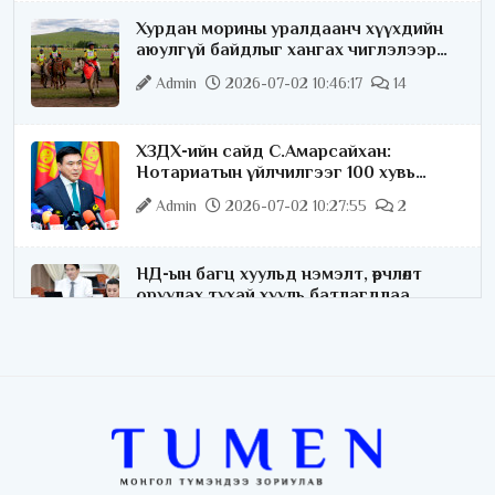
Хурдан морины уралдаанч хүүхдийн
аюулгүй байдлыг хангах чиглэлээр
ажиллаж байна
Admin
2026-07-02 10:46:17
14
ХЗДХ-ийн сайд С.Амарсайхан:
Нотариатын үйлчилгээг 100 хувь
цахимжуулна
Admin
2026-07-02 10:27:55
2
НД-ын багц хуульд нэмэлт, өөрчлөлт
оруулах тухай хууль батлагдлаа
Admin
2026-07-02 10:21:16
“Playtime” хөгжмийн наадмын үеэр
цагдаагийн байгууллагаас 24 цагаар
хяналт тавина
Admin
2026-07-02 09:10:46