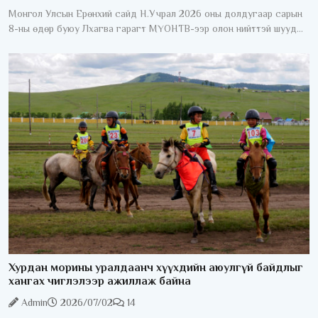
Монгол Улсын Ерөнхий сайд Н.Учрал 2026 оны долдугаар сарын
8-ны өдөр буюу Лхагва гарагт МҮОНТВ-ээр олон нийттэй шууд
ярилцана. "Ерөнхий сайдаас асууя" шууд ярилцлага 20:40-23:00
Хурдан морины уралдаанч хүүхдийн аюулгүй байдлыг
хангах чиглэлээр ажиллаж байна
Admin
2026/07/02
14