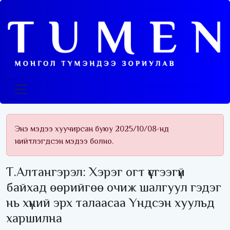
Энэ мэдээ хуучирсан буюу 2025/10/08-нд
нийтлэгдсэн мэдээ болно.
Т.Алтангэрэл: Хэрэг огт үүсгээгүй
байхад өөрийгөө очиж шалгуул гэдэг
нь хүний эрх талаасаа Үндсэн хуульд
харшилна