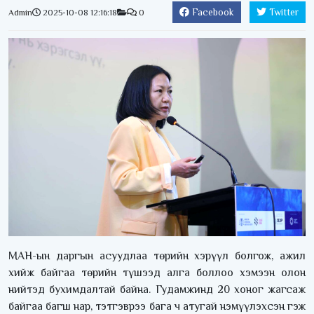
Facebook
Twitter
Admin
2025-10-08 12:16:18
0
МАН-ын даргын асуудлаа төрийн хэрүүл болгож, ажил
хийж байгаа төрийн түшээд алга боллоо хэмээн олон
нийтэд бухимдалтай байна. Гудамжинд 20 хоног жагсаж
байгаа багш нар, тэтгэврээ бага ч атугай нэмүүлэхсэн гэж