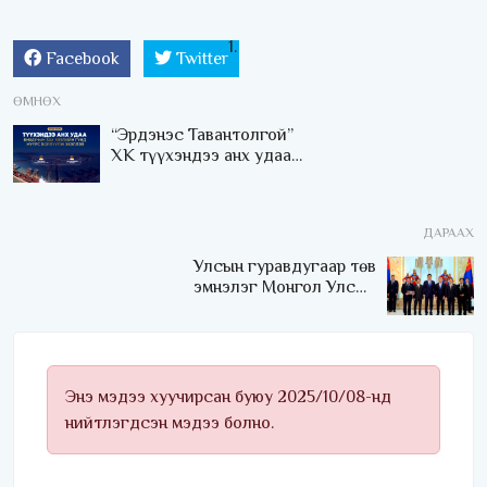
Facebook
Twitter
ӨМНӨХ
“Эрдэнэс Тавантолгой”
ХК түүхэндээ анх удаа
БНХАУ-ын зах зээлийн
гүнд нүүрс борлуулж
эхэллээ
ДАРААХ
Улсын гуравдугаар төв
эмнэлэг Монгол Улсын
Төрийн соёрхлыг 4 дэх
удаагаа хүртлээ
Энэ мэдээ хуучирсан буюу 2025/10/08-нд
нийтлэгдсэн мэдээ болно.