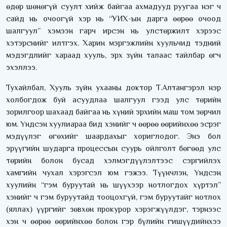
өдөр шөнөгүй суулт хийж байгаа ахмадууд руугаа нэг ч
сайд нь очоогүй хэр нь “УИХ-ын дарга өөрөө очоод
шалгуул” хэмээн гарч ирсэн нь улстөржилт хэрээс
хэтэрснийг илтгэх. Харин мэргэжлийн хуульчид тэдний
мэдэгдлийг хараад хууль, эрх зүйн талаас тайлбар өгч
эхэллээ.
Тухайлбал, Хууль зүйн ухааны доктор Т.Алтангэрэл нэр
холбогдож буй асуудлаа шалгуул гээд улс төрийн
зорилгоор шахаад байгаа нь хүний эрхийн маш том зөрчил
юм. Үндсэн хуулиараа бид хэнийг ч өөрөө өөрийнхөө эсрэг
мэдүүлэг өгөхийг шаардахыг хориглодог. Энэ бол
эрүүгийн шударга процессын суурь ойлголт бөгөөд улс
төрийн болон бусад хэлмэгдүүлэлтээс сэргийлэх
хамгийн чухал хэрэгсэл юм гэжээ. Түүнчлэн, Үндсэн
хуулийн “гэм буруутай нь шүүхээр нотлогдох хүртэл”
хэнийг ч гэм буруутайд тооцохгүй, гэм буруутайг нотлох
(яллах) үүргийг зөвхөн прокурор хэрэгжүүлдэг, тэрнээс
хэн ч өөрөө өөрийнхөө болон гэр бүлийн гишүүдийнхээ