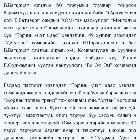
Б.Батцэцэг сайдын 60 тэрбумын “луйвар” тойрсон
баримтууд дэлгэгдэх хүртэл ажиллаж байв. Э.Ариунгэрэл
бол Б.Батцэцэг сайдын ХОМ-тээ мэдүүлдэг “Монголын
үнэт цаас хэвлэл” компанийн захирлаар ажиллаж явсан
хүн. “Төрийн үнэт цаас” хэвлэлийн 49 хувийг эзэмшдэг
“Мигасон” компанийн захирал Н.Цэрэндолгор ч бас
Б.Батцэцэг сайдын ойрын хүн. Компаниудад нь хуулийн
зөвлөхөөр ажиллахаас гадна сайдын хүү болох
Г.Соджамцын үүсгэн байгуулсан “Ви Эс Эм” компанид
данстай нэгэн.
Гадаад паспорт хэвлэдэг “Төрийн үнэт цаас хэвлэл”
компанид ямар ч тендергүйгээр 41 тэрбумын бараа шахсан
“Жордан топпен трейд” гэж компани бий. “Алтай” хотхоны
айлын хаяг дээр бүртгэлтэй энэ компани оффисгүй,
түүхгүй, ажилтангүй, олон тэрбум бүү хэдхэн саяын ч
тендер авсан намтаргүй. Ийм хэрнээ төрийн компанид 40
гаруй тэрбумын барааг ямар ч тендергүй шахсан энэ
даварсан компанийн захирал нь Б.Сувдмаа. Мөн л