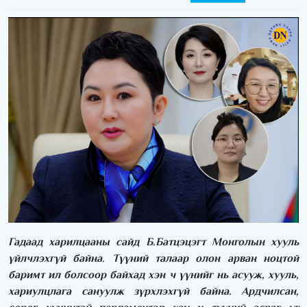
Гадаад харилцааны сайд Б.Батцэцэгт Монголын хууль
үйлчлэхгүй байна. Түүний талаар олон арван ноцтой
баримт ил болсоор байхад хэн ч үүнийг нь асууж, хууль,
хариулцлага сануулж зүрхлэхгүй байна. Ардчилсан,