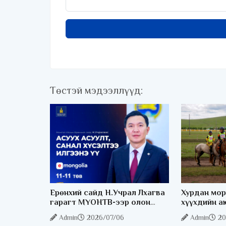
Төстэй мэдээллүүд:
Ерөнхий сайд Н.Учрал Лхагва
Хурдан мор
гарагт МҮОНТВ-ээр олон
хүүхдийн а
нийттэй шууд ярилцана
хангах чиг
Admin
2026/07/06
Admin
20
байна