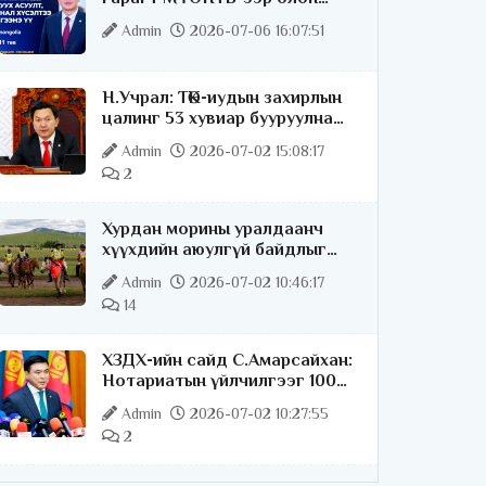
нийттэй шууд ярилцана
Admin
2026-07-06 16:07:51
Н.Учрал: ТӨК-иудын захирлын
цалинг 53 хувиар бууруулна
гэдгээ хатуу,
Admin
2026-07-02 15:08:17
хариуцлагатайгаар хэлье
2
Хурдан морины уралдаанч
хүүхдийн аюулгүй байдлыг
хангах чиглэлээр ажиллаж
Admin
2026-07-02 10:46:17
байна
14
ХЗДХ-ийн сайд С.Амарсайхан:
Нотариатын үйлчилгээг 100
хувь цахимжуулна
Admin
2026-07-02 10:27:55
2