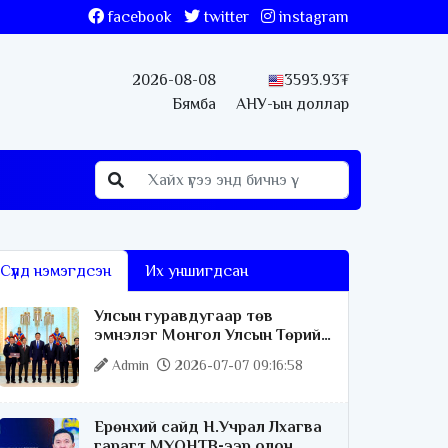
facebook
twitter
instagram
2026-08-08
3593.93₮
Бямба
АНУ-ын доллар
Сүүлд нэмэгдсэн
Их уншигдсан
Улсын гуравдугаар төв
эмнэлэг Монгол Улсын Төрийн
соёрхлыг 4 дэх удаагаа
Admin
2026-07-07 09:16:58
хүртлээ
Ерөнхий сайд Н.Учрал Лхагва
гарагт МҮОНТВ-ээр олон