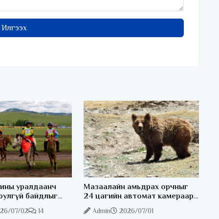
Илгээх
ины уралдаанч
Мазаалайн амьдрах орчныг
юулгүй байдлыг
24 цагийн автомат камераар
лэлээр ажиллаж
хянаж байна
26/07/02
14
Admin
2026/07/01