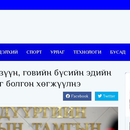
ДЭЛХИЙ
СПОРТ
УРЛАГ
ТЕХНОЛОГИ
БУСАД
 зүүн, говийн бүсийн эдийн
эг болгон хөгжүүлнэ
Facebook
Twitter