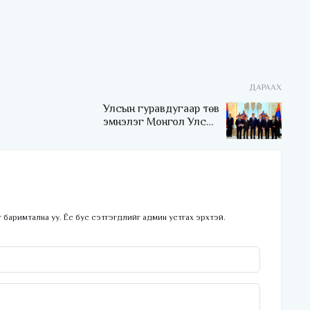
ДАРААХ
Улсын гуравдугаар төв
эмнэлэг Монгол Улсын
Төрийн соёрхлыг 4 дэх
удаагаа хүртлээ
 баримтална уу. Ёс бус сэтгэгдлийг админ устгах эрхтэй.