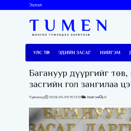
Эхлэл
УЛС ТӨР
ЭДИЙН ЗАСАГ
НИЙГЭМ
Багануур дүүргийг төв,
засгийн гол зангилаа ц
Түмэнхүү
2026-05-09 19:37:01
Нийгэм
0