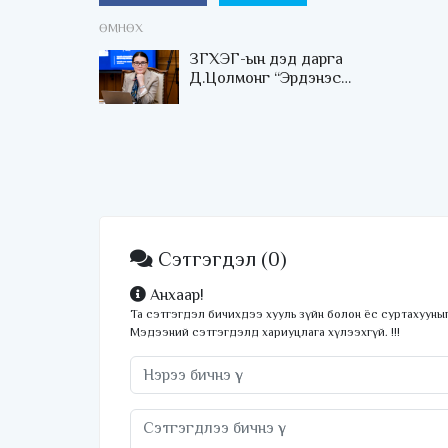
ӨМНӨХ
ЗГХЭГ-ын дэд дарга
Д.Цолмонг “Эрдэнэс
Монгол“ ХХК-ийн ТУЗ-
ийн даргаар сонголоо
Сэтгэгдэл
(0)
Анхаар!
Та сэтгэгдэл бичихдээ хууль зүйн болон ёс суртахууныг
Мэдээний сэтгэгдэлд хариуцлага хүлээхгүй. !!!