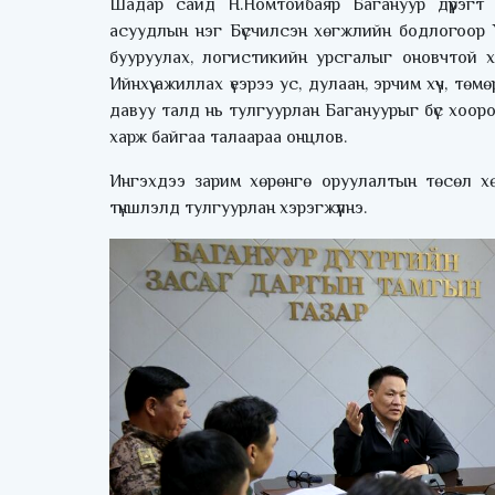
Шадар сайд Н.Номтойбаяр Багануур дүүрэгт
асуудлын нэг Бүсчилсэн хөгжлийн бодлогоор 
бууруулах, логистикийн урсгалыг оновчтой х
Ийнхүү ажиллах үеэрээ ус, дулаан, эрчим хүч, төм
давуу талд нь тулгуурлан Багануурыг бүс хоор
харж байгаа талаараа онцлов.
Ингэхдээ зарим хөрөнгө оруулалтын төсөл х
түншлэлд тулгуурлан хэрэгжүүлнэ.