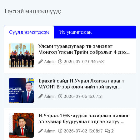
Төстэй мэдээллүүд:
Сүүлд нэмэгдсэн
Их уншигдсан
Улсын гуравдугаар төв эмнэлэг
Монгол Улсын Төрийн соёрхлыг 4 дэх
удаагаа хүртлээ
Admin
2026-07-07 09:16:58
Ерөнхий сайд Н.Учрал Лхагва гарагт
МҮОНТВ-ээр олон нийттэй шууд
ярилцана
Admin
2026-07-06 16:07:51
Н.Учрал: ТӨК-иудын захирлын цалинг
53 хувиар бууруулна гэдгээ хатуу,
хариуцлагатайгаар хэлье
Admin
2026-07-02 15:08:17
2