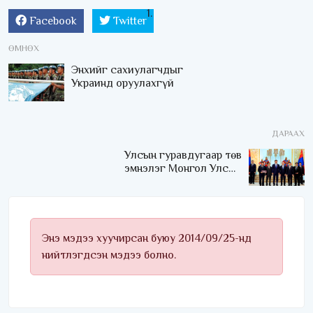
Facebook
Twitter
ӨМНӨХ
Энхийг сахиулагчдыг
Украинд оруулахгүй
ДАРААХ
Улсын гуравдугаар төв
эмнэлэг Монгол Улсын
Төрийн соёрхлыг 4 дэх
удаагаа хүртлээ
Энэ мэдээ хуучирсан буюу 2014/09/25-нд
нийтлэгдсэн мэдээ болно.