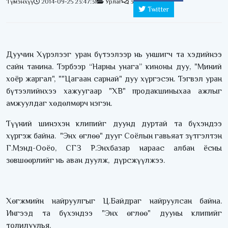
Түмэнхүү
2014-09-25 23:47:31
Урлаг
3
Twitter
Дуучин Хүрэлээг уран бүтээлээр нь уншигч та хэдийнээ
сайн танина. Тэрбээр “Нарны унага” киноны дуу, "Миний
хоёр жаргал", ""Цагаан сарнай" дуу хүргэсэн. Тэгвэл уран
бүтээлийнхээ хажуугаар "XB" продакшиныхаа ажлыг
амжуулдаг хөдөлмөрч нэгэн.
Түүний шинэхэн клипийг дуунд дуртай та бүхэндээ
хүргэж байна. "Энх өглөө" дууг Соёлын гавьяат зүтгэлтэн
Г.Мэнд-Ооёо, СГЗ Р.Энхбазар нараас албан ёсны
зөвшөөрлийг нь аван дуулж, дүрсжүүлжээ.
Хөгжмийн найруулгыг Ц.Байдраг найруулсан байна.
Ингээд та бүхэндээ "Энх өглөө" дууны клипийг
толилуулья.