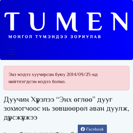
Энэ мэдээ хуучирсан буюу 2014/09/25-нд
нийтлэгдсэн мэдээ болно.
Дуучин Хүрэлээ “Энх өглөө” дууг
зохиогчоос нь зөвшөөрөл аван дуулж,
дүрсжүүлжээ
Facebook