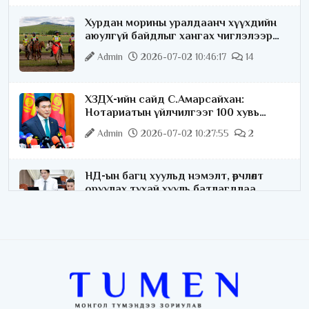
Хурдан морины уралдаанч хүүхдийн
аюулгүй байдлыг хангах чиглэлээр
ажиллаж байна
Admin
2026-07-02 10:46:17
14
ХЗДХ-ийн сайд С.Амарсайхан:
Нотариатын үйлчилгээг 100 хувь
цахимжуулна
Admin
2026-07-02 10:27:55
2
НД-ын багц хуульд нэмэлт, өөрчлөлт
оруулах тухай хууль батлагдлаа
Admin
2026-07-02 10:21:16
“Playtime” хөгжмийн наадмын үеэр
цагдаагийн байгууллагаас 24 цагаар
хяналт тавина
Admin
2026-07-02 09:10:46