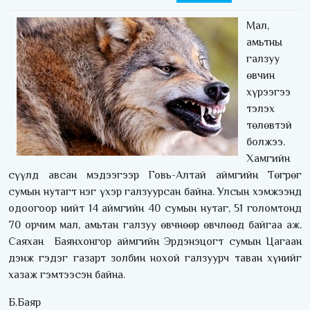
Мал,
амьтны
галзуу
өвчин
хүрээгээ
тэлэх
төлөвтэй
болжээ.
Хамгийн
сүүлд авсан мэдээгээр Говь-Алтай аймгийн Төгрөг
сумын нутагт нэг үхэр галзуурсан байна. Улсын хэмжээнд
одоогоор нийт 14 аймгийн 40 сумын нутаг, 51 голомтонд
70 орчим мал, амьтан галзуу өвчнөөр өвчлөөд байгаа аж.
Саяхан Баянхонгор аймгийн Эрдэнэцогт сумын Цагаан
дэнж гэдэг газарт золбин нохой галзуурч таван хүнийг
хазаж гэмтээсэн байна.
Б.Баяр