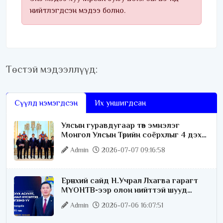
нийтлэгдсэн мэдээ болно.
Төстэй мэдээллүүд:
Сүүлд нэмэгдсэн
Их уншигдсан
Улсын гуравдугаар төв эмнэлэг
Монгол Улсын Төрийн соёрхлыг 4 дэх
удаагаа хүртлээ
Admin
2026-07-07 09:16:58
Ерөнхий сайд Н.Учрал Лхагва гарагт
МҮОНТВ-ээр олон нийттэй шууд
ярилцана
Admin
2026-07-06 16:07:51