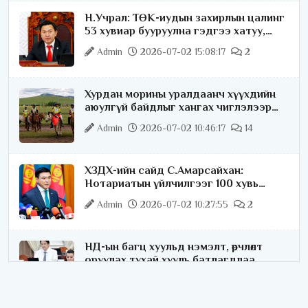
Н.Учрал: ТӨК-иудын захирлын цалинг
53 хувиар бууруулна гэдгээ хатуу,
хариуцлагатайгаар хэлье
Admin
2026-07-02 15:08:17
2
Хурдан морины уралдаанч хүүхдийн
аюулгүй байдлыг хангах чиглэлээр
ажиллаж байна
Admin
2026-07-02 10:46:17
14
ХЗДХ-ийн сайд С.Амарсайхан:
Нотариатын үйлчилгээг 100 хувь
цахимжуулна
Admin
2026-07-02 10:27:55
2
НД-ын багц хуульд нэмэлт, өөрчлөлт
оруулах тухай хууль батлагдлаа
Admin
2026-07-02 10:21:16