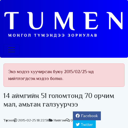
Энэ мэдээ хуучирсан буюу 2015/02/25-нд
нийтлэгдсэн мэдээ болно.
14 аймгийн 51 голомтонд 70 орчим
мал, амьтан галзуурчээ
Facebook
Түмэнхүү
2015-02-25 18:22:56
Нийгэм
0
Twitter