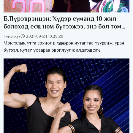
Б.Пүрэврэнцэн: Хүдэр суманд 10 жил
болоход есөн ном бүтээжээ, энэ бол том
олз
Түмэнхүү
2021-09-24 10:29:20
Монголын утга зохиолд хөдөө орон нутагтаа туурвиж, уран
бүтээл, нутаг усаараа овоглуулж алдаршсан