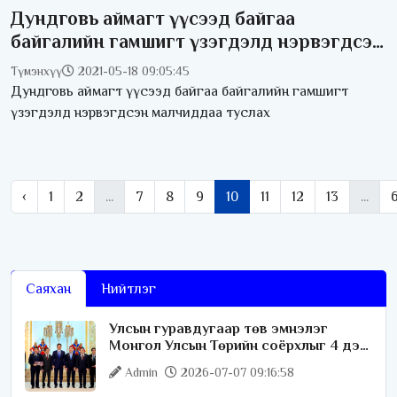
Дундговь аймагт үүсээд байгаа
байгалийн гамшигт үзэгдэлд нэрвэгдсэн
малчиддаа туслах “НУТАГ МИНЬ“
Түмэнхүү
2021-05-18 09:05:45
хандивын тоглолт болно
Дундговь аймагт үүсээд байгаа байгалийн гамшигт
үзэгдэлд нэрвэгдсэн малчиддаа туслах
‹
1
2
...
7
8
9
10
11
12
13
...
Саяхан
Нийтлэг
Улсын гуравдугаар төв эмнэлэг
Монгол Улсын Төрийн соёрхлыг 4 дэх
удаагаа хүртлээ
Admin
2026-07-07 09:16:58