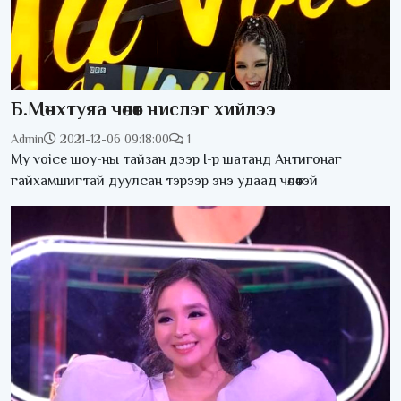
Б.Мөнхтуяа чөлөөт нислэг хийлээ
Admin
2021-12-06 09:18:00
1
My voice шоу-ны тайзан дээр I-р шатанд Антигонаг
гайхамшигтай дуулсан тэрээр энэ удаад чөлөөтэй