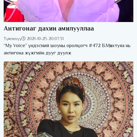
Антигонаг дахин амилууллаа
Түмэнхүү
2021-10-25 20:07:31
“My Voice” үндэсний шоуны оролцогч #472 Б.Мөнхтуяа нь
антигона жүжгийн дууг дуулж