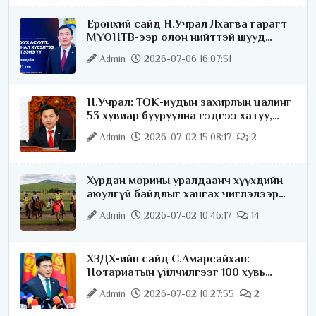
Ерөнхий сайд Н.Учрал Лхагва гарагт
МҮОНТВ-ээр олон нийттэй шууд
ярилцана
Admin
2026-07-06 16:07:51
Н.Учрал: ТӨК-иудын захирлын цалинг
53 хувиар бууруулна гэдгээ хатуу,
хариуцлагатайгаар хэлье
Admin
2026-07-02 15:08:17
2
Хурдан морины уралдаанч хүүхдийн
аюулгүй байдлыг хангах чиглэлээр
ажиллаж байна
Admin
2026-07-02 10:46:17
14
ХЗДХ-ийн сайд С.Амарсайхан:
Нотариатын үйлчилгээг 100 хувь
цахимжуулна
Admin
2026-07-02 10:27:55
2