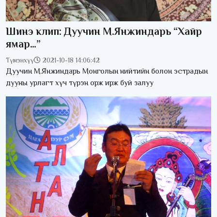
Шинэ клип: Дуучин М.Янжиндарь “Хайр
ямар…”
Түмэнхүү
2021-10-18 14:06:42
Дуучин М.Янжиндарь Монголын нийтийн болон эстрадын
дууны урлагт хүч түрэн орж ирж буй залуу