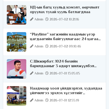
НД-ын багц хуульд нэмэлт, өөрчлөлт
оруулах тухай хууль батлагдлаа
Admin
2026-07-02 10:21:16
“Playtime” хөгжмийн наадмын үеэр
цагдаагийн байгууллагаас 24 цагаар
хяналт тавина
Admin
2026-07-02 09:10:46
С.Шижирбат: 1024 бөхийн
барилдааныг 3 өдөрт шилжүүлбэл
найраа тун нарийн явагдана
Admin
2026-07-01 13:05:05
Наадмаар хоол үйлдвэрлэл, худалдаа
үйлчилгээ эрхлэх хүсэлтийг
license.mn сайтаар авч байна
Admin
2026-07-01 12:55:19