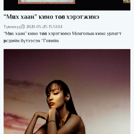
“Мөнх хаан” кино төсөл хэрэгжинэ
Түмэнхүү
2021-05-25 15:51:04
“Мөнх хаан” кино төсөл хэрэгжинэ Монголын кино урлагт
өөрсдийн бүтээсэн “Говийн