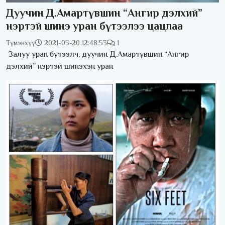
Дуучин Д.Амартүвшин “Ангир дэлхий”
нэртэй шинэ уран бүтээлээ цацлаа
Түмэнхүү
2021-05-20 12:48:53
1
Залуу уран бүтээлч, дуучин Д.Амартүвшин “Ангир
дэлхий” нэртэй шинэхэн уран