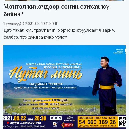
Монгол киночдоор сонин сайхан юу
байна?
Түмэнхүү
2021-05-19 11:59:11
Цар тахал хүн төрөлхтнийг “хорионд оруулсан” ч зарим
салбар, тэр дундаа кино урлаг