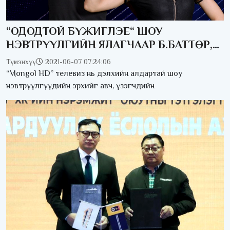
“ОДОДТОЙ БҮЖИГЛЭЕ“ ШОУ
НЭВТРҮҮЛГИЙН ЯЛАГЧААР Б.БАТТӨР,
Б.ХАЛИУН НАР ТОДОРЛОО
Түмэнхүү
2021-06-07 07:24:06
“Mongol HD” телевиз нь дэлхийн алдартай шоу
нэвтрүүлгүүдийн эрхийг авч, үзэгчдийн