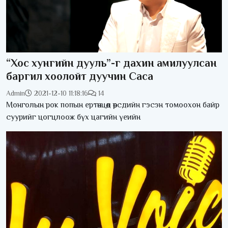
“Хос хунгийн дууль”-г дахин амилуулсан
баргил хоолойт дуучин Саса
Admin
2021-12-10 11:18:16
14
Монголын рок попын ертөнцөд өөрсдийн гэсэн томоохон байр
суурийг цогцлоож бүх цагийн үеийн