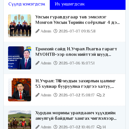
Сүүлд нэмэгдсэн
Их уншигдсан
Улсын гуравдугаар төв эмнэлэг
Монгол Улсын Төрийн соёрхлыг 4 дэх
удаагаа хүртлээ
Admin
2026-07-07 09:16:58
Ерөнхий сайд Н.Учрал Лхагва гарагт
МҮОНТВ-ээр олон нийттэй шууд
ярилцана
Admin
2026-07-06 16:07:51
Н.Учрал: ТӨК-иудын захирлын цалинг
53 хувиар бууруулна гэдгээ хатуу,
хариуцлагатайгаар хэлье
Admin
2026-07-02 15:08:17
2
Хурдан морины уралдаанч хүүхдийн
аюулгүй байдлыг хангах чиглэлээр
ажиллаж байна
Admin
2026-07-02 10:46:17
14