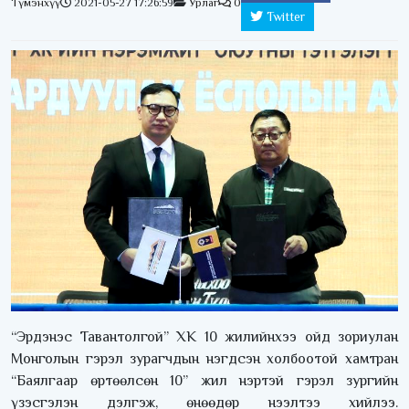
Түмэнхүү
2021-05-27 17:26:59
Урлаг
0
Twitter
“Эрдэнэс Тавантолгой” ХК 10 жилийнхээ ойд зориулан
Монголын гэрэл зурагчдын нэгдсэн холбоотой хамтран
“Баялгаар өртөөлсөн 10” жил нэртэй гэрэл зургийн
үзэсгэлэн дэлгэж, өнөөдөр нээлтээ хийлээ.