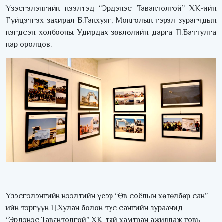
Үзэсгэлэнгийн нээлтэд “Эрдэнэс Тавантолгой” ХК-ийн
Гүйцэтгэх захирал Б.Ганхуяг, Монголын гэрэл зурагчдын
нэгдсэн холбооны Удирдах зөвлөлийн дарга П.Баттулга
нар оролцов.
Үзэсгэлэнгийн нээлтийн үеэр “Өв соёлын хөтөлбөр сан”-
ийн тэргүүн Ц.Хулан болон тус сангийн зураачид
“Эрдэнэс Тавантолгой” ХК-тай хамтран ажиллаж говь