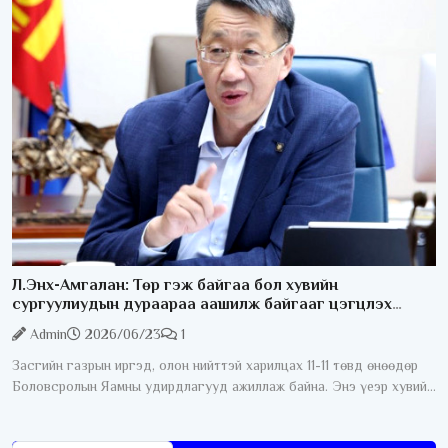
Л.Энх-Амгалан: Төр гэж байгаа бол хувийн
сургуулиудын дураараа аашилж байгааг цэгцлэх
ёстой
Admin
2026/06/23
1
Засгийн газрын иргэд, олон нийттэй харилцах 11-11 төвд өнөөдөр
Боловсролын Яамны удирдлагууд ажиллаж байна. Энэ үеэр хувийн
сургуулиудын ёс зүйн асуудал хөндөгдлөө. Тодруулбал эцэг
эхчүүд