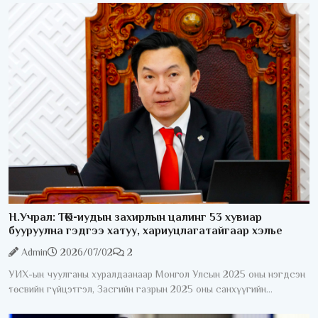
Н.Учрал: ТӨК-иудын захирлын цалинг 53 хувиар
бууруулна гэдгээ хатуу, хариуцлагатайгаар хэлье
Admin
2026/07/02
2
УИХ-ын чуулганы хуралдаанаар Монгол Улсын 2025 оны нэгдсэн
төсвийн гүйцэтгэл, Засгийн газрын 2025 оны санхүүгийн
нэгтгэсэн тайлан болон “Монгол Улсын 2025 оны төсвийн