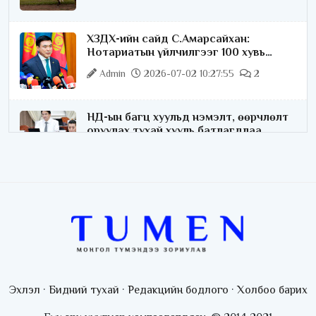
ХЗДХ-ийн сайд С.Амарсайхан:
Нотариатын үйлчилгээг 100 хувь
цахимжуулна
Admin
2026-07-02 10:27:55
2
НД-ын багц хуульд нэмэлт, өөрчлөлт
оруулах тухай хууль батлагдлаа
Admin
2026-07-02 10:21:16
“Playtime” хөгжмийн наадмын үеэр
цагдаагийн байгууллагаас 24 цагаар
хяналт тавина
Admin
2026-07-02 09:10:46
С.Шижирбат: 1024 бөхийн
барилдааныг 3 өдөрт шилжүүлбэл
Эхлэл
·
Бидний тухай
·
Редакцийн бодлого
·
Холбоо барих
найраа тун нарийн явагдана
Admin
2026-07-01 13:05:05