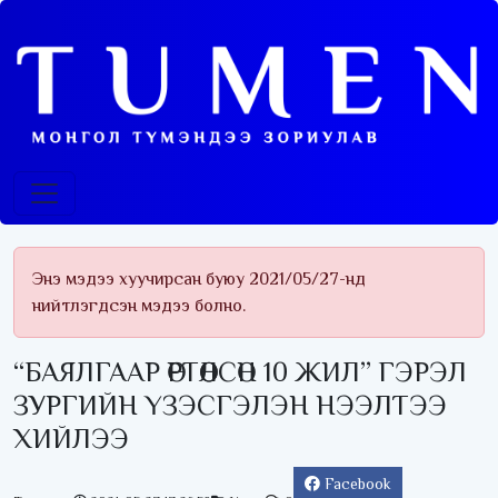
Энэ мэдээ хуучирсан буюу 2021/05/27-нд
нийтлэгдсэн мэдээ болно.
“БАЯЛГААР ӨРТӨӨЛСӨН 10 ЖИЛ” ГЭРЭЛ
ЗУРГИЙН ҮЗЭСГЭЛЭН НЭЭЛТЭЭ
ХИЙЛЭЭ
Facebook