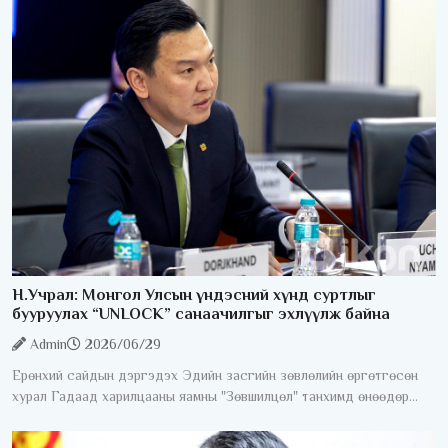
гүйцэтгэл батлах
Н.Учрал: Монгол Улсын үндэсний хүнд суртлыг
бууруулах “UNLOCK” санаачилгыг эхлүүлж байна
Admin
2026/06/29
Ерөнхий сайдын дэргэдэх Эдийн засгийн зөвлөлийн өргөтгөсөн
хурал Гадаад харилцааны яамны "Зөвшилцөл" танхимд өнөөдөр
/2026.06.29/ боллоо. Хуралдаанд 100 гаруй гадаадын хөрөнгө