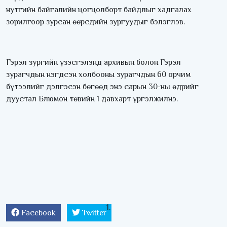
нутгийн байгалийн цогцолборт байдлыг хадгалах
зорилгоор зурсан өөрсдийн зургуудыг бэлэглэв.
Гэрэл зургийн үзэсгэлэнд архивын болон Гэрэл
зурагчдын нэгдсэн холбооны зурагчдын 60 орчим
бүтээлийг дэлгэсэн бөгөөд энэ сарын 30-ны өдрийг
дуустал Блюмон төвийн 1 давхарт үргэлжилнэ.
Facebook
Twitter