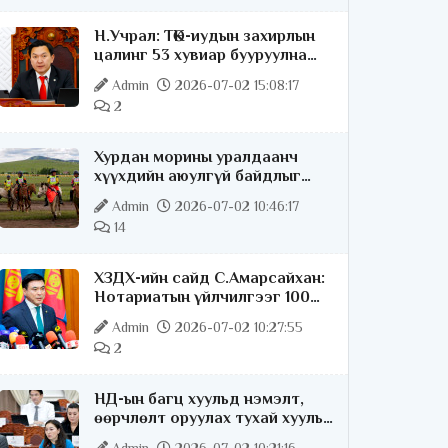
Н.Учрал: ТӨК-иудын захирлын
цалинг 53 хувиар бууруулна
гэдгээ хатуу,
Admin
2026-07-02 15:08:17
хариуцлагатайгаар хэлье
2
Хурдан морины уралдаанч
хүүхдийн аюулгүй байдлыг
хангах чиглэлээр ажиллаж
Admin
2026-07-02 10:46:17
байна
14
ХЗДХ-ийн сайд С.Амарсайхан:
Нотариатын үйлчилгээг 100
хувь цахимжуулна
Admin
2026-07-02 10:27:55
2
НД-ын багц хуульд нэмэлт,
өөрчлөлт оруулах тухай хууль
батлагдлаа