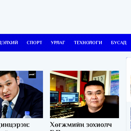
ДЭЛХИЙ
СПОРТ
УРЛАГ
ТЕХНОЛОГИ
БУСАД
инцэрэн:
Хөгжмийн зохиолч