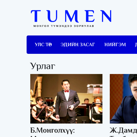
УЛС ТӨР
ЭДИЙН ЗАСАГ
НИЙГЭМ
Урлаг
Б.Монголхүү:
Ж.Дамд