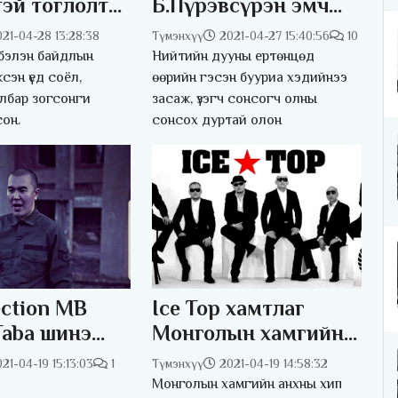
эй тоглолт
Б.Пүрэвсүрэн эмч
байгуулах
нарт хайр зарлалаа
021-04-28 13:28:38
Түмэнхүү
2021-04-27 15:40:56
10
гаа бол
 бэлэн байдлын
Нийтийн дууны ертөнцөд
ам барихгүй
сэн үед соёл,
өөрийн гэсэн бууриа хэдийнээ
лбар зогсонги
засаж, үзэгч сонсогч олны
 журам
он.
сонсох дуртай олон
ection MB
Ice Top хамтлаг
a шинэ
Монголын хамгийн
тээл
анхны хип хоп пянз
21-04-19 15:13:03
1
Түмэнхүү
2021-04-19 14:58:32
н Охин“
гаргалаа
Монголын хамгийн анхны хип