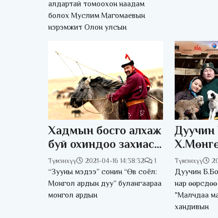
ОУ-ын наадамд
алдартай томоохон наадам
болох Муслим Магомаевын
өрсөлдөж байна
нэрэмжит Олон улсын
Хадмын босго алхаж
Дуучин 
буй охиндоо захиас
Х.Мөнг
болгон дуулдаг
“Малчд
Түмэнхүү
2021-04-16 14:38:32
1
Түмэнхүү
20
“Хөөрхөн халиун”
учиргү
“Зууны мэдээ” сонин “Өв соёл:
Дуучин Б.Бо
аяныг з
Монгол ардын дуу” булангаараа
нар өөрсдөө
монгол ардын
"Малчдаа ма
байгуул
хандивын