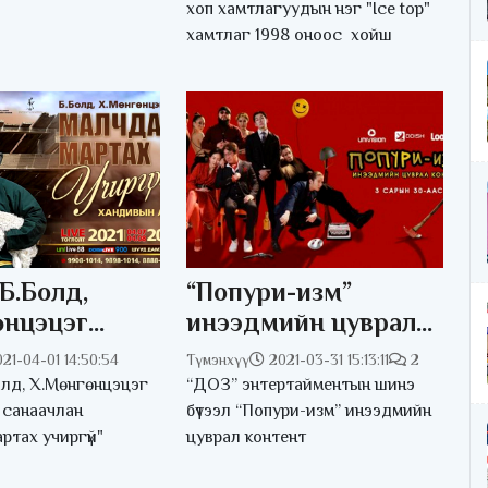
хоп хамтлагуудын нэг "Ice top"
хамтлаг 1998 оноос хойш
Б.Болд,
“Попури-изм”
өнцэцэг
инээдмийн цуврал
аа мартах
контент үзэгчдийн
21-04-01 14:50:54
Түмэнхүү
2021-03-31 15:13:11
2
й“ хандивын
хүртээл болно
лд, Х.Мөнгөнцэцэг
“ДОЗ” энтертайментын шинэ
охион
 санаачлан
бүтээл “Попури-изм” инээдмийн
ртах учиргүй"
цуврал контент
ж байна