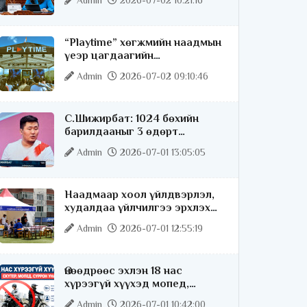
Admin
2026-07-02 10:21:16
“Playtime” хөгжмийн наадмын
үеэр цагдаагийн
байгууллагаас 24 цагаар
Admin
2026-07-02 09:10:46
хяналт тавина
С.Шижирбат: 1024 бөхийн
барилдааныг 3 өдөрт
шилжүүлбэл найраа тун
Admin
2026-07-01 13:05:05
нарийн явагдана
Наадмаар хоол үйлдвэрлэл,
худалдаа үйлчилгээ эрхлэх
хүсэлтийг license.mn сайтаар
Admin
2026-07-01 12:55:19
авч байна
Өнөөдрөөс эхлэн 18 нас
хүрээгүй хүүхэд мопед,
скүтер, суррон унахгүй
Admin
2026-07-01 10:42:00