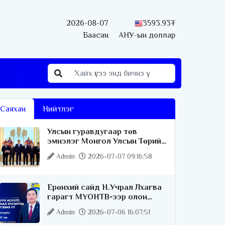
2026-08-07
3593.93₮
Баасан
АНУ-ын доллар
Саяхан
Нийтлэг
Улсын гуравдугаар төв
эмнэлэг Монгол Улсын Төрийн
соёрхлыг 4 дэх удаагаа
Admin
2026-07-07 09:16:58
хүртлээ
Ерөнхий сайд Н.Учрал Лхагва
гарагт МҮОНТВ-ээр олон
нийттэй шууд ярилцана
Admin
2026-07-06 16:07:51