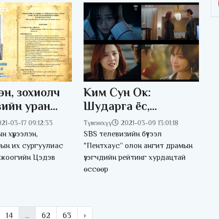
н, зохиолч
Ким Сун Ок:
вийн уран
Шударга ёс,
йн нэгэн
ухамсрыг хойш нь
21-03-17 09:12:33
Түмэнхүү
2021-03-09 13:01:18
 хэлэлцэнэ
тавьж ашиг
н хүрээлэн,
SBS телевизийн бүтээл
сонирхлоо
ын их сургуулиас
"Пентхаус” олон ангит драмын
ожоогийн Цэдэв
үзэгчдийн рейтинг хурдацтай
эрхэмлэдэг
өссөөр
хүмүүсийн шуналыг
харуулахын тулд
“Пентхаус“ –ыг
үзэглэсэн
14
...
62
63
›