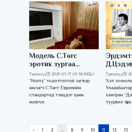
Модель С.Төгс
Эрдэмтэ
эротик зургаа
Д.Цэдэ
дэлгэв
бүтээли
Түмэнхүү
2021-03-17 09:38:16
1
Түмэнхүү
20
жарныг
“Horny” тодотголтой загвар
Хэл зохиолы
өмсөгч С.Төгс Европийн
Улаанбаатар
стандартад тэнцдэг цөөн
хамтран “Д
монгол
туурвил зүйн
‹
1
2
...
8
9
10
11
12
13