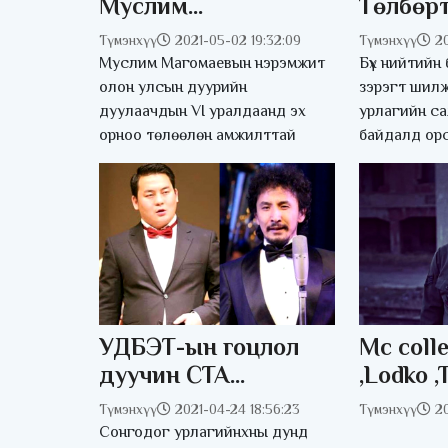
Муслим
Төлбөрт
Магомаевын
зохион 
Түмэнхүү
2021-05-02 19:32:09
Түмэнхүү
2
нэрэмжит
гэж бай
Муслим Магомаевын нэрэмжит
Бүх нийтийн
дуулаачийн
дуучид 
олон улсын дуурийн
зэрэгт шилж
дуулаачдын VI уралдаанд эх
урлагийн са
уралдаан
дуулах
орноо төлөөлөн амжилттай
байдалд орс
оролцогчоос их
гаргана
нарийн мэдрэмж
шаарддаг
УДБЭТ-ын гоцлол
Mc coll
дуучин СТА
,Lodko ,Tab
Б.МОНГОЛХҮҮ, СТА
уран бү
Түмэнхүү
2021-04-24 18:56:23
Түмэнхүү
20
Б.ГОМБО-ОЧИР нар
“Хөөрхө
Сонгодог урлагийнхны дунд