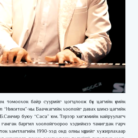
н томоохон байр суурийг цогцлоож бүх цагийн үеийн
эл “Никитон”-ны Баачкагийн хоолойг давах шинэ цагийн
н Б.Санчир буюу “Саса” юм. Тэрээр хөгжмийн найруулагч
н ганган баргил хоолойгоороо хэдийнээ танигдан гарч
итон хамтлагийн 1990-ээд онд олны нүдийг хужирлахаар