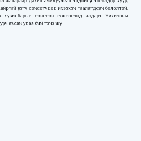
өл жанараар дахин амилуулсан төдийгүй төгөлдөр хуур,
хайртай үзэгч сонсогчдод ихээхэн таалагдсан бололтой.
нэ хувилбарыг сонссон сонсогчид алдарт Никитоны
ч явсан удаа бий гэнэ шүү.