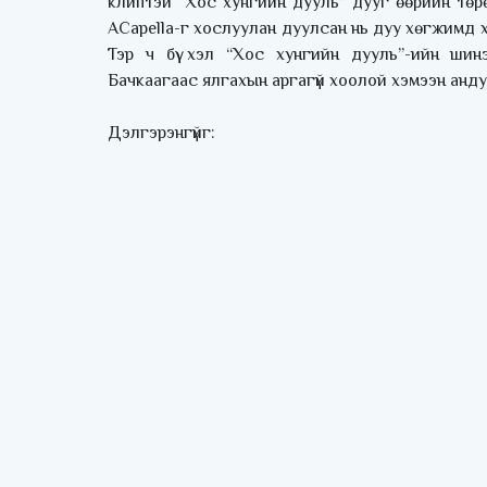
клиптэй “Хос хунгийн дууль” дууг өөрийн төр
ACapella-г хослуулан дуулсан нь дуу хөгжимд 
Тэр ч бүү хэл “Хос хунгийн дууль”-ийн ши
Бачкаагаас ялгахын аргагүй хоолой хэмээн андуур
Дэлгэрэнгүйг: