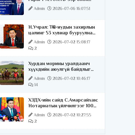
нийттэй шууд ярилцана
Admin
2026-07-06 16:07:51
Н.Учрал: ТӨК-иудын захирлын
цалинг 53 хувиар бууруулна
гэдгээ хатуу,
Admin
2026-07-02 15:08:17
хариуцлагатайгаар хэлье
2
Хурдан морины уралдаанч
хүүхдийн аюулгүй байдлыг
хангах чиглэлээр ажиллаж
Admin
2026-07-02 10:46:17
байна
14
ХЗДХ-ийн сайд С.Амарсайхан:
Нотариатын үйлчилгээг 100
хувь цахимжуулна
Admin
2026-07-02 10:27:55
2