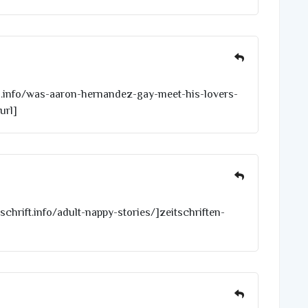
as.info/was-aaron-hernandez-gay-meet-his-lovers-
url]
tschrift.info/adult-nappy-stories/]zeitschriften-