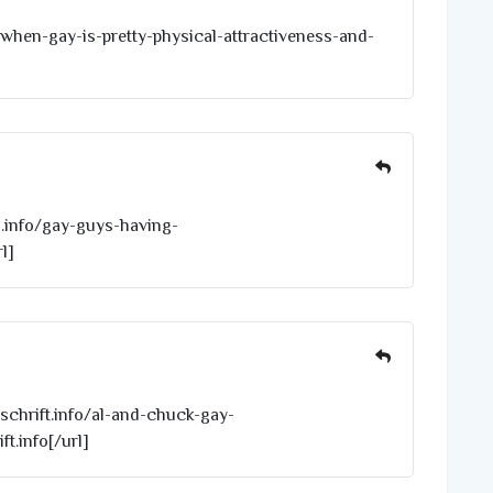
o/when-gay-is-pretty-physical-attractiveness-and-
s.info/gay-guys-having-
l]
itschrift.info/al-and-chuck-gay-
ft.info[/url]