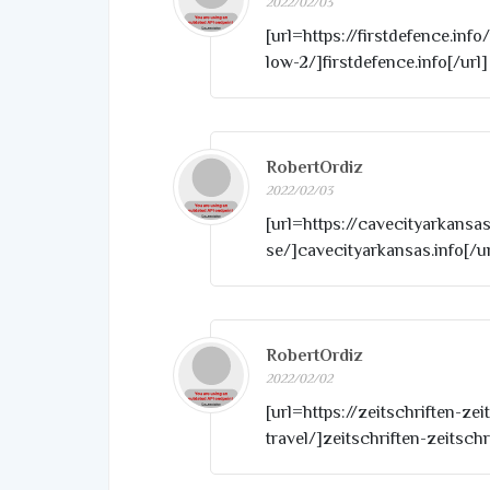
2022/02/03
[url=https://firstdefence.inf
low-2/]firstdefence.info[/url]
RobertOrdiz
2022/02/03
[url=https://cavecityarkansa
se/]cavecityarkansas.info[/ur
RobertOrdiz
2022/02/02
[url=https://zeitschriften-ze
travel/]zeitschriften-zeitschri