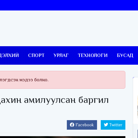
ДЭЛХИЙ
СПОРТ
УРЛАГ
ТЕХНОЛОГИ
БУСАД
тлэгдсэн мэдээ болно.
дахин амилуулсан баргил
Facebook
Twitter