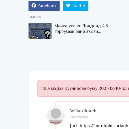
Facebook
Twitter
ӨМНӨХ
Мөнгө угааж Лондонд 4.3
тэрбумын байр авсан
“том гар”-ын нэр усыг
хэлэхээс АТГ яагаад
жийрхээд байгаа юм бэ
Энэ мэдээ хуучирсан буюу 2021/12/10-нд
WillardInach
2022/02/04
[url=https://bornholm-urlaub