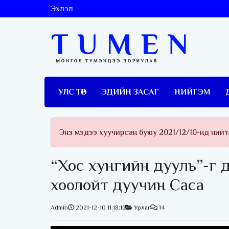
Эхлэл
УЛС ТӨР
ЭДИЙН ЗАСАГ
НИЙГЭМ
Энэ мэдээ хуучирсан буюу 2021/12/10-нд ний
“Хос хунгийн дууль”-г 
хоолойт дуучин Саса
Admin
2021-12-10 11:18:16
Урлаг
14