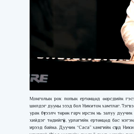
Монголын рок попын ертөнцөд өөрсдийн гэсэ
шилдэг дууны эзэд бол Никитон хамтлаг. Тэгв
уран бүтээлч төрөн гарч ирсэн нь залуу дуучи
хийдэг төдийгүй, урлагийн ертөнцөд бас нэгэ
ирээд байна. Дуучин “Саса” хамгийн сүүлд Ник