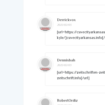
Derrickvox
2022/02/03
[url=https://cavecityarkans
kyle/]cavecityarkansas.info[/
Dennisbah
2022/02/03
[url=https://zeitschriften-zei
zeitschrift.info[/url]
RobertOrdiz