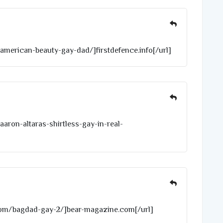
o/american-beauty-gay-dad/]firstdefence.info[/url]
/aaron-altaras-shirtless-gay-in-real-
com/bagdad-gay-2/]bear-magazine.com[/url]