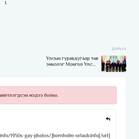
ДАРААХ
Улсын гуравдугаар төв
эмнэлэг Монгол Улсын
Төрийн соёрхлыг 4 дэх
удаагаа хүртлээ
 нийтлэгдсэн мэдээ болно.
.info/1950s-gay-photos/]bornholm-urlaub.info[/url]