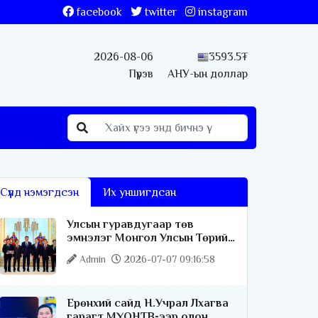
facebook
twitter
instagram
2026-08-06
3593.5₮
Пүрэв
АНУ-ын доллар
Сүүлд нэмэгдсэн
Их уншигдсан
Улсын гуравдугаар төв
эмнэлэг Монгол Улсын Төрийн
соёрхлыг 4 дэх удаагаа
Admin
2026-07-07 09:16:58
хүртлээ
Ерөнхий сайд Н.Учрал Лхагва
гарагт МҮОНТВ-ээр олон