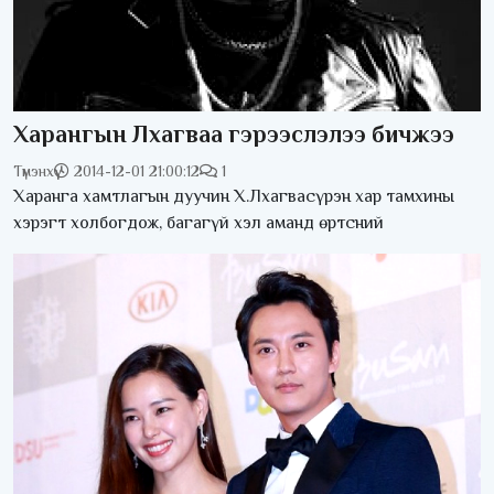
Харангын Лхагваа гэрээслэлээ бичжээ
Түмэнхүү
2014-12-01 21:00:12
1
Харанга хамтлагын дуучин Х.Лхагвасүрэн хар тамхины
хэрэгт холбогдож, багагүй хэл аманд өртсний