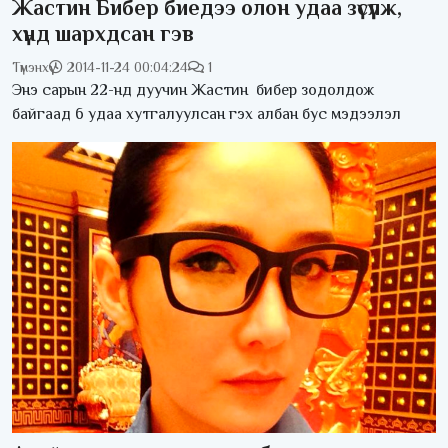
Жастин Бибер биедээ олон удаа зүсүүлж,
хүнд шархдсан гэв
Түмэнхүү
2014-11-24 00:04:24
1
Энэ сарын 22-нд дуучин Жастин бибер зодолдож
байгаад 6 удаа хутгалуулсан гэх албан бус мэдээлэл