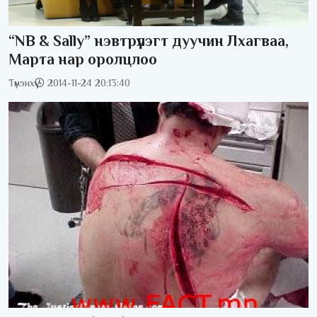
“NB & Sally” нэвтрүүлэгт дуучин Лхагваа,
Марта нар оролцлоо
Түмэнхүү
2014-11-24 20:13:40