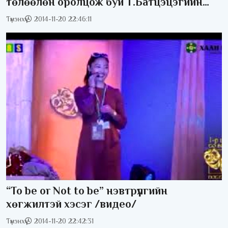
төлөөлөн оролцож буй Т.Батцэцэгийн
видео танилцуулга /видео/
Түмэнхүү
2014-11-20 22:46:11
“To be or Not to be” нэвтрүүлгийн
хөгжилтэй хэсэг /видео/
Түмэнхүү
2014-11-20 22:42:31