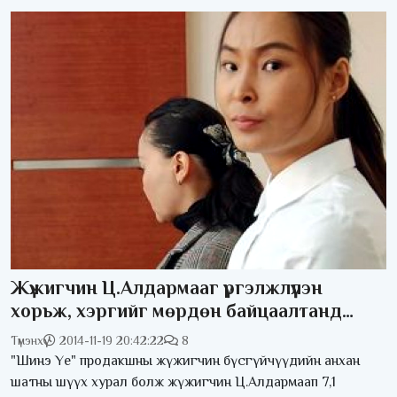
Жүжигчин Ц.Алдармааг үргэлжлүүлэн
хорьж, хэргийг мөрдөн байцаалтанд
буцаалаа
Түмэнхүү
2014-11-19 20:42:22
8
"Шинэ Үе" продакшны жүжигчин бүсгүйчүүдийн анхан
шатны шүүх хурал болж жүжигчин Ц.Алдармаап 7,1