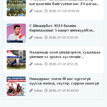
цагдаагийн байгууллагаас 24 цагаар
хяналт тавина
Admin
2026-07-02 09:10:46
С.Шижирбат: 1024 бөхийн
барилдааныг 3 өдөрт шилжүүлбэл
найраа тун нарийн явагдана
Admin
2026-07-01 13:05:05
Наадмаар хоол үйлдвэрлэл, худалдаа
үйлчилгээ эрхлэх хүсэлтийг
license.mn сайтаар авч байна
Admin
2026-07-01 12:55:19
Өнөөдрөөс эхлэн 18 нас хүрээгүй
хүүхэд мопед, скүтер, суррон унахгүй
Admin
2026-07-01 10:42:00