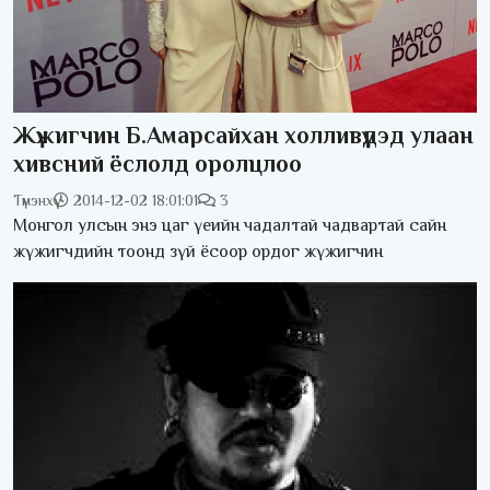
Жүжигчин Б.Амарсайхан холливүүдэд улаан
хивсний ёслолд оролцлоо
Түмэнхүү
2014-12-02 18:01:01
3
Монгол улсын энэ цаг үеийн чадалтай чадвартай сайн
жүжигчдийн тоонд зүй ёсоор ордог жүжигчин