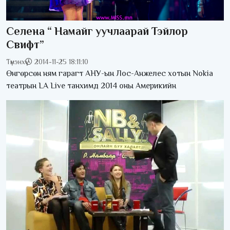
Селена “ Намайг уучлаарай Тэйлор
Свифт”
Түмэнхүү
2014-11-25 18:11:10
Өнгөрсөн ням гарагт АНУ-ын Лос-Анжелес хотын Nokia
театрын LA Live танхимд 2014 оны Америкийн