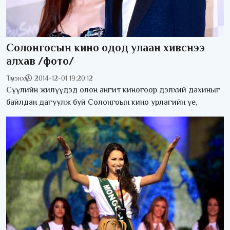
Солонгосын кино одод улаан хивснээ
алхав /фото/
Түмэнхүү
2014-12-01 19:20:12
Сүүлийн жилүүдэд олон ангит киногоор дэлхий дахиныг
байлдан дагуулж буй Солонгоын кино урлагийн үе,