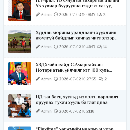
Н.Учрал: ТӨК-иудын захирлын цалинг
53 хувиар бууруулна гэдгээ хатуу,
хариуцлагатайгаар хэлье
Admin
2026-07-02 15:08:17
2
Хурдан морины уралдаанч хүүхдийн
аюулгүй байдлыг хангах чиглэлээр
ажиллаж байна
Admin
2026-07-02 10:46:17
14
ХЗДХ-ийн сайд С.Амарсайхан:
Нотариатын үйлчилгээг 100 хувь
цахимжуулна
Admin
2026-07-02 10:27:55
2
НД-ын багц хуульд нэмэлт, өөрчлөлт
оруулах тухай хууль батлагдлаа
Admin
2026-07-02 10:21:16
“Playtime” хөгжмийн наадмын үеэр