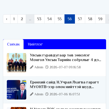
‹
1
2
...
53
54
55
56
57
58
59
Саяхан
Нийтлэг
Улсын гуравдугаар төв эмнэлэг
Монгол Улсын Төрийн соёрхлыг 4 дэх
удаагаа хүртлээ
Admin
2026-07-07 09:16:58
Ерөнхий сайд Н.Учрал Лхагва гарагт
МҮОНТВ-ээр олон нийттэй шууд
ярилцана
Admin
2026-07-06 16:07:51