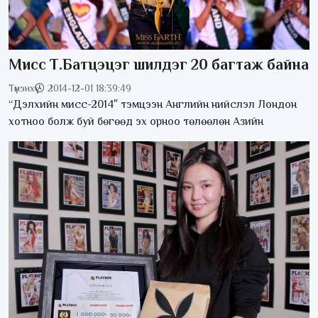
Мисс Т.Батцэцэг шилдэг 20 багтаж байна
Түмэнхүү
2014-12-01 18:39:49
“Дэлхийн мисс-2014″ тэмцээн Английн нийслэл Лондон
хотноо болж буй бөгөөд эх орноо төлөөлөн Азийн