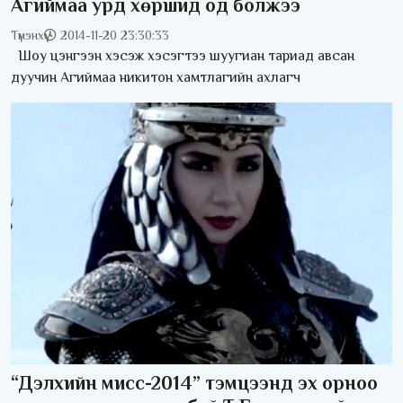
Агиймаа урд хөршид од болжээ
Түмэнхүү
2014-11-20 23:30:33
Шоу цэнгээн хэсэж хэсэгтээ шуугиан тариад авсан
дуучин Агиймаа никитон хамтлагийн ахлагч
“Дэлхийн мисс-2014” тэмцээнд эх орноо