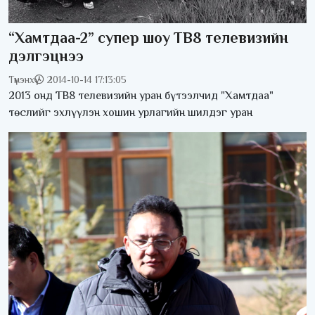
“Хамтдаа-2” супер шоу ТВ8 телевизийн
дэлгэцнээ
Түмэнхүү
2014-10-14 17:13:05
2013 онд ТВ8 телевизийн уран бүтээлчид "Хамтдаа"
төслийг эхлүүлэн хошин урлагийн шилдэг уран