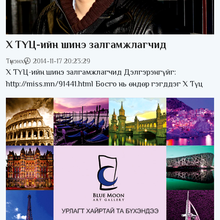
Х ТҮЦ-ийн шинэ залгамжлагчид
Түмэнхүү
2014-11-17 20:23:29
Х ТҮЦ-ийн шинэ залгамжлагчид Дэлгэрэнгүйг:
http://miss.mn/91441.html Босго нь өндөр гэгддэг Х Түц