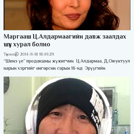
Маргааш Ц.Алдармаагийн давж заалдах
шүүх хурал болно
Түмэнхүү
2014-11-18 18:49:29
“Шинэ үе” продакшны жүжигчин Ц.Алдармаа, Д.Оюунтуул
нарын хэргийг өнгөрсөн сарын 16-нд Эрүүгийн