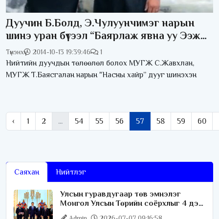
Дуучин Б.Болд, Э.Чулуунчимэг нарын
шинэ уран бүтээл “Баярлаж явна уу Ээж
ээ”
Түмэнхүү
2014-10-13 19:39:46
1
Нийтийн дуучдын төлөөлөл болох МУГЖ С.Жавхлан,
МУГЖ Т.Баясгалан нарын "Насны хайр” дууг шинэхэн
‹
1
2
...
54
55
56
57
58
59
60
Саяхан
Нийтлэг
Улсын гуравдугаар төв эмнэлэг
Монгол Улсын Төрийн соёрхлыг 4 дэх
удаагаа хүртлээ
Admin
2026-07-07 09:16:58