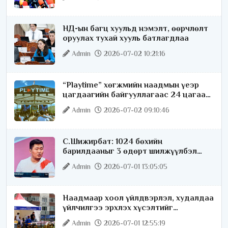
НД-ын багц хуульд нэмэлт, өөрчлөлт
оруулах тухай хууль батлагдлаа
Admin
2026-07-02 10:21:16
“Playtime” хөгжмийн наадмын үеэр
цагдаагийн байгууллагаас 24 цагаар
хяналт тавина
Admin
2026-07-02 09:10:46
С.Шижирбат: 1024 бөхийн
барилдааныг 3 өдөрт шилжүүлбэл
найраа тун нарийн явагдана
Admin
2026-07-01 13:05:05
Наадмаар хоол үйлдвэрлэл, худалдаа
үйлчилгээ эрхлэх хүсэлтийг
license.mn сайтаар авч байна
Admin
2026-07-01 12:55:19