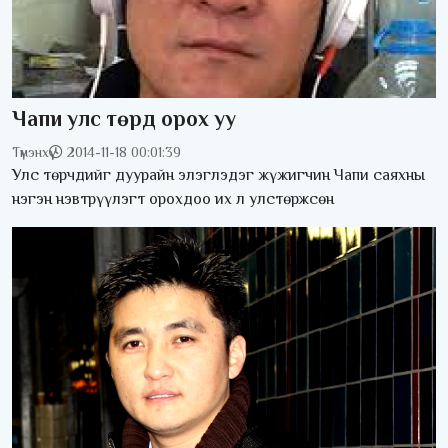
Чапи улс төрд орох уу
Түмэнхүү
2014-11-18 00:01:39
Улс төрчдийг дуурайн элэглэдэг жүжигчин Чапи саяхны
нэгэн нэвтрүүлэгт орохдоо их л улстөржсөн