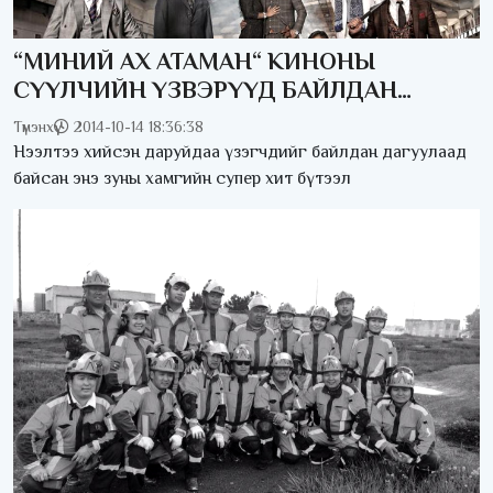
“МИНИЙ АХ АТАМАН“ КИНОНЫ
СҮҮЛЧИЙН ҮЗВЭРҮҮД БАЙЛДАН
ДАГУУЛСААР
Түмэнхүү
2014-10-14 18:36:38
Нээлтээ хийсэн даруйдаа үзэгчдийг байлдан дагуулаад
байсан энэ зуны хамгийн супер хит бүтээл