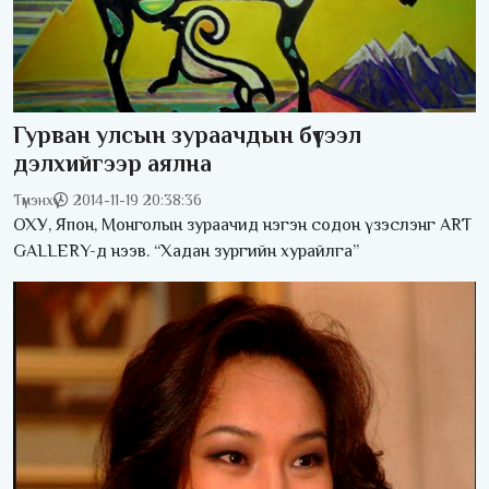
Гурван улсын зураачдын бүтээл
дэлхийгээр аялна
Түмэнхүү
2014-11-19 20:38:36
ОХУ, Япон, Монголын зураачид нэгэн содон үзэслэнг ART
GALLERY-д нээв. “Хадан зургийн хурайлга”