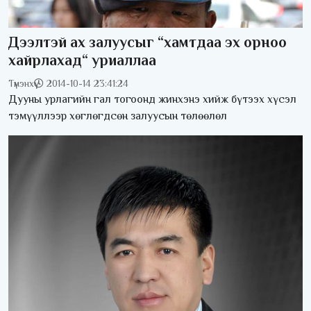
Дээлтэй ах залуусыг “хамтдаа эх орноо
хайрлахад“ уриаллаа
Түмэнхүү
2014-10-14 23:41:24
Дууны урлагийн гал тогоонд жинхэнэ хийж бүтээх хүсэл
тэмүүллээр хөглөгдсөн залуусын төлөөлөл