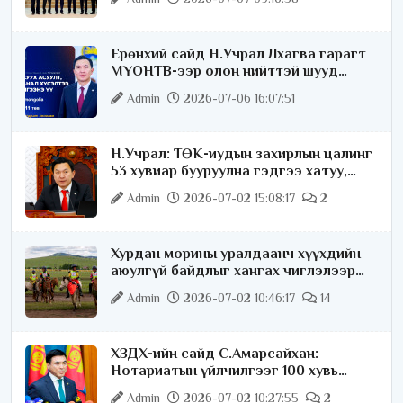
Ерөнхий сайд Н.Учрал Лхагва гарагт
МҮОНТВ-ээр олон нийттэй шууд
ярилцана
Admin
2026-07-06 16:07:51
Н.Учрал: ТӨК-иудын захирлын цалинг
53 хувиар бууруулна гэдгээ хатуу,
хариуцлагатайгаар хэлье
Admin
2026-07-02 15:08:17
2
Хурдан морины уралдаанч хүүхдийн
аюулгүй байдлыг хангах чиглэлээр
ажиллаж байна
Admin
2026-07-02 10:46:17
14
ХЗДХ-ийн сайд С.Амарсайхан:
Нотариатын үйлчилгээг 100 хувь
цахимжуулна
Admin
2026-07-02 10:27:55
2