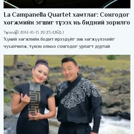
La Campanella Quartet хамтлаг: Сонгодог
хөгжмийн эгшиг түгээх нь бидний зорилго
Түмэнхүү
2014-10-13 20:23:42
1
Хүний хөгжлийн бодит ирээдүйг зөв хөгжүүлэхийг
чухалчилж, түмэн олноо сонгодог урлагт дуртай