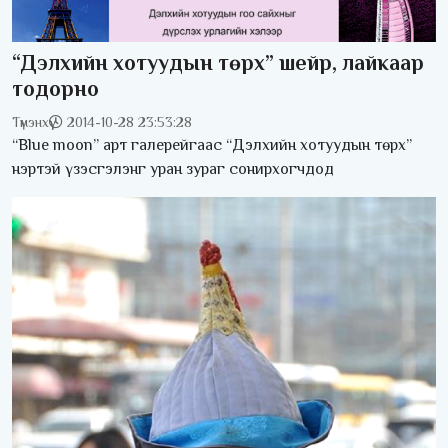
“Дэлхийн хотуудын төрх” шейр, лайкаар
тодорно
Түмэнхүү
2014-10-28 23:53:28
“Blue moon” арт галерейгаас “Дэлхийн хотуудын төрх”
нэртэй үзэсгэлэнг уран зураг сонирхогчдод