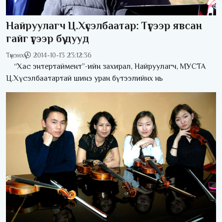
Найруулагч Ц.Хүсэлбаатар: Түүгээр явсан
гайг үүгээр бүү дууд
Түмэнхүү
2014-10-13 23:12:36
“Хас энтертаймент”-ийн захирал, Найруулагч, МУСТА
Ц.Хүсэлбаатартай шинэ уран бүтээлийнх нь