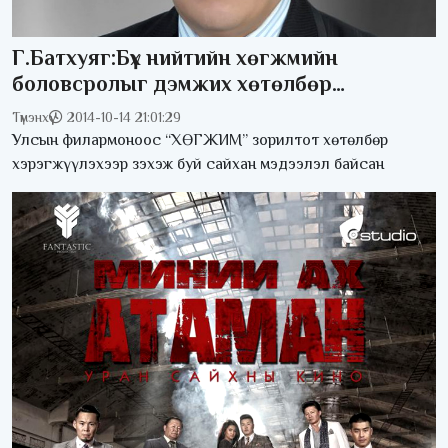
Г.Батхуяг:Бүх нийтийн хөгжмийн
боловсролыг дэмжих хөтөлбөр
хэрэгжүүлж эхэлнэ
Түмэнхүү
2014-10-14 21:01:29
Улсын филармоноос “ХӨГЖИМ” зорилтот хөтөлбөр
хэрэгжүүлэхээр зэхэж буй сайхан мэдээлэл байсан