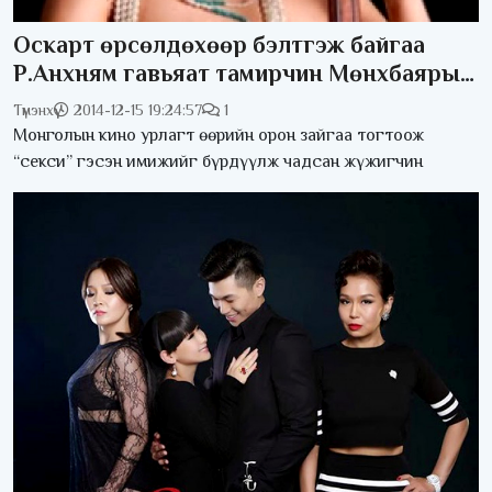
Оскарт өрсөлдөхөөр бэлтгэж байгаа
Р.Анхням гавьяат тамирчин Мөнхбаярын
экс нөхөртэй хамтын амьдралаа эхлүүлжээ
Түмэнхүү
2014-12-15 19:24:57
1
Монголын кино урлагт өөрийн орон зайгаа тогтоож
“секси” гэсэн имижийг бүрдүүлж чадсан жүжигчин