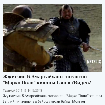
Жүжигчин Б.Амарсайханы тоглосон
“Марко Поло” киноны I анги /Видео/
Түмэнхүү
2014-12-14 17:23:18
Жүжигчин Б.Амарсайханы тоглосон “Марко Поло” киноны
I ангийг интернэтэд байршуулсан байна. Монгол