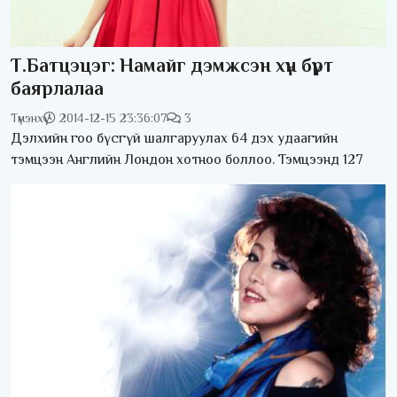
Т.Батцэцэг: Намайг дэмжсэн хүн бүрт
баярлалаа
Түмэнхүү
2014-12-15 23:36:07
3
Дэлхийн гоо бүсгүй шалгаруулах 64 дэх удаагийн
тэмцээн Английн Лондон хотноо боллоо. Тэмцээнд 127