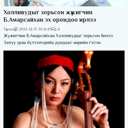
Холливудыг зорьсон жүжигчин
Б.Амарсайхан эх орондоо ирлээ
Түмэнхүү
2014-12-15 19:41:49
2
Жүжигчин Б.Амарсайхан Холливудыг зорьсон билээ.
Залуу уран бүтээлчдийн дундаас өөрийн гэсэн