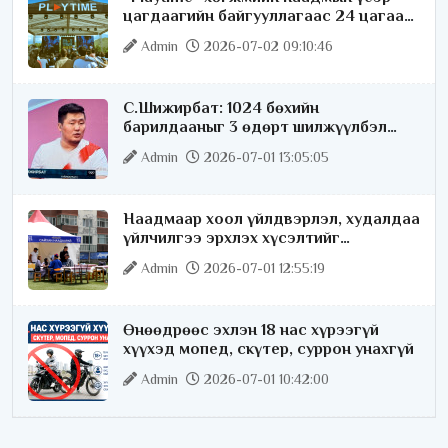
цагдаагийн байгууллагаас 24 цагаар
хяналт тавина
Admin
2026-07-02 09:10:46
С.Шижирбат: 1024 бөхийн
барилдааныг 3 өдөрт шилжүүлбэл
найраа тун нарийн явагдана
Admin
2026-07-01 13:05:05
Наадмаар хоол үйлдвэрлэл, худалдаа
үйлчилгээ эрхлэх хүсэлтийг
license.mn сайтаар авч байна
Admin
2026-07-01 12:55:19
Өнөөдрөөс эхлэн 18 нас хүрээгүй
хүүхэд мопед, скүтер, суррон унахгүй
Admin
2026-07-01 10:42:00