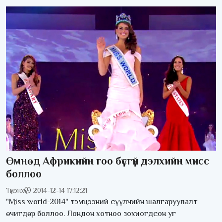
Өмнөд Африкийн гоо бүсгүй дэлхийн мисс
боллоо
Түмэнхүү
2014-12-14 17:12:21
"Miss wоrld-2014" тэмцээний сүүлчийн шалгаруулалт
өчигдөр боллоо. Лондон хотноо зохиогдсон уг