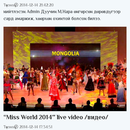
Түмэнхүү
2014-12-14 21:42:20
нийтлэсэн Admin Дуучин М.Нара өнгөрсөн дөрөвдүгээр
сард амаржиж, хөөрхөн охинтой болсон билээ.
“Miss World 2014″ live video /видео/
Түмэнхүү
2014-12-14 17:34:51