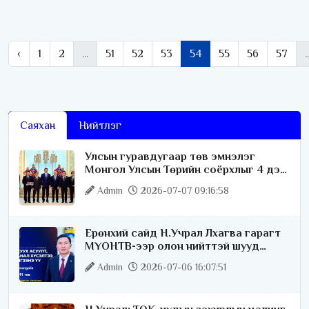
‹
1
2
...
51
52
53
54
55
56
57
..
Саяхан
Нийтлэг
Улсын гуравдугаар төв эмнэлэг
Монгол Улсын Төрийн соёрхлыг 4 дэх
удаагаа хүртлээ
Admin
2026-07-07 09:16:58
Ерөнхий сайд Н.Учрал Лхагва гарагт
МҮОНТВ-ээр олон нийттэй шууд
ярилцана
Admin
2026-07-06 16:07:51