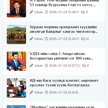
Н.Учрал: ТӨК-иудын захирлын цалинг
53 хувиар бууруулна гэдгээ хатуу,
хариуцлагатайгаар хэлье
Admin
2026-07-02 15:08:17
2
Хурдан морины уралдаанч хүүхдийн
аюулгүй байдлыг хангах чиглэлээр
ажиллаж байна
Admin
2026-07-02 10:46:17
14
ХЗДХ-ийн сайд С.Амарсайхан:
Нотариатын үйлчилгээг 100 хувь
цахимжуулна
Admin
2026-07-02 10:27:55
2
НД-ын багц хуульд нэмэлт, өөрчлөлт
оруулах тухай хууль батлагдлаа
Admin
2026-07-02 10:21:16
“Playtime” хөгжмийн наадмын үеэр