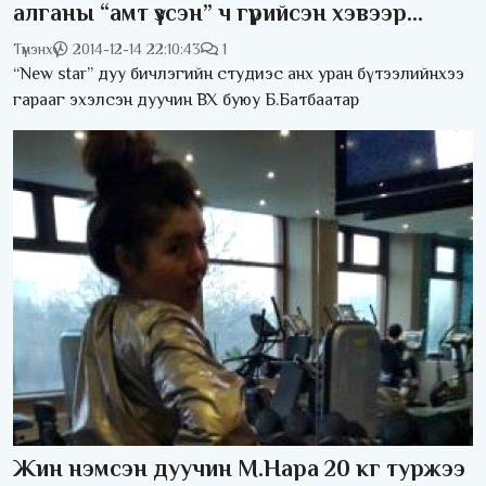
алганы “амт үзсэн” ч гүрийсэн хэвээр...
Түмэнхүү
2014-12-14 22:10:43
1
“New star” дуу бичлэгийн студиэс анх уран бүтээлийнхээ
гарааг эхэлсэн дуучин ВХ буюу Б.Батбаатар
Жин нэмсэн дуучин М.Нара 20 кг туржээ