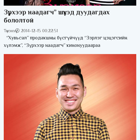
Зүрхээр наадагч” шүүхэд дуудагдах
бололтой
Түмэнхүү
2014-12-15 00:22:51
“Хувьсал” продакшны бүсгүйчүүд “Зэрлэг цэцэгсийн
хүлэмж”, “Зүрхээр наадагч” кинонуудаараа