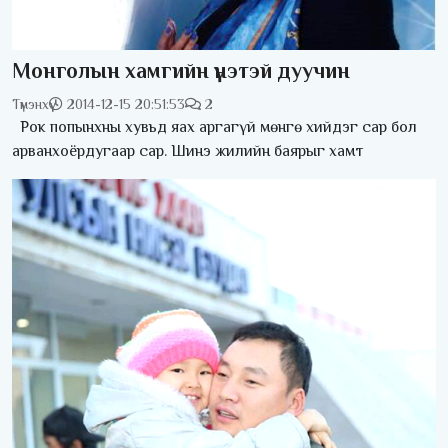
Монголын хамгийн үнэтэй дуучин
Түмэнхүү
2014-12-15 20:51:53
2
Рок попынхны хувьд яах аргагүй мөнгө хийдэг сар бол
арванхоёрдугаар сар. Шинэ жилийн баярыг хамт