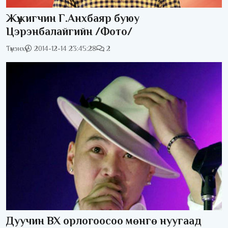
Жүжигчин Г.Анхбаяр буюу
Цэрэнбалайгийн /Фото/
Түмэнхүү
2014-12-14 23:45:28
2
Дуучин ВХ орлогоосоо мөнгө нуугаад