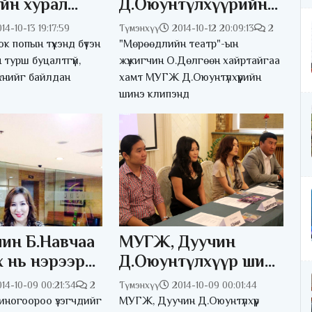
йн хурал
Д.Оюунтүлхүүрийн
а
шинэ клипэнд
14-10-13 19:17:59
Түмэнхүү
2014-10-12 20:09:13
2
О.Дөлгөөн
 попын түүхэнд бүтэн
"Мөрөөдлийн театр"-ын
ханьтайгаа тогложээ
 турш буцалтгүй,
жүжигчин О.Дөлгөөн хайртайгаа
үхнийг байлдан
хамт МУГЖ Д.Оюунтүлхүүрийн
шинэ клипэнд
ин Б.Навчаа
МУГЖ, Дуучин
 нь нэрээр
Д.Оюунтүлхүүр шинэ
 хаяг
уран бүтээлийнхээ
14-10-09 00:21:34
2
Түмэнхүү
2014-10-09 00:01:44
 дургүйцлээ
нээлтийг хийлээ
иногоороо үзэгчдийг
МУГЖ, Дуучин Д.Оюунтүлхүүр