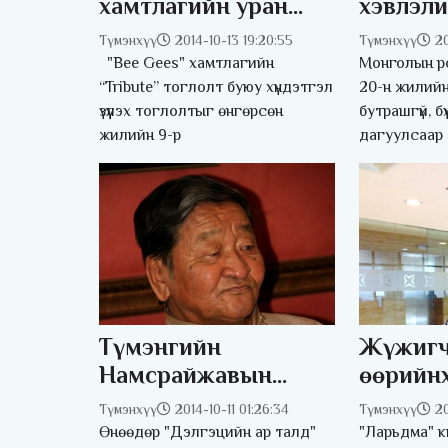
хамтлагийн уран
хэвлэли
бүтээлүүд дахин
зарлала
Түмэнхүү
2014-10-13 19:20:55
Түмэнхүү
20
тайзнаа амилна
"Bee Gees" хамтлагийн
Монголын рок
“Tribute” тоглолт буюу хүндэтгэл
20-н жилийн
үзүүлэх тоглолтыг өнгөрсөн
бутрашгүй, б
жилийн 9-р
дагуулсаар
Түмэнгийн
Жүжигч
Намсрайжавын
өөрийнх
“Дэлгэцийн ар талд”
хуурамч
Түмэнхүү
2014-10-11 01:26:34
Түмэнхүү
20
номын нээлт боллоо
нээсэнд
Өнөөдөр "Дэлгэцийн ар талд"
"Ларьдма" к