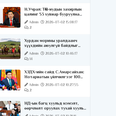
Н.Учрал: ТӨК-иудын захирлын
цалинг 53 хувиар бууруулна
гэдгээ хатуу,
Admin
2026-07-02 15:08:17
хариуцлагатайгаар хэлье
2
Хурдан морины уралдаанч
хүүхдийн аюулгүй байдлыг
хангах чиглэлээр ажиллаж
Admin
2026-07-02 10:46:17
байна
14
ХЗДХ-ийн сайд С.Амарсайхан:
Нотариатын үйлчилгээг 100
хувь цахимжуулна
Admin
2026-07-02 10:27:55
2
НД-ын багц хуульд нэмэлт,
өөрчлөлт оруулах тухай хууль
батлагдлаа