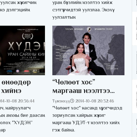
йллээ
уулсан жүжигчин
уран бүээлийн нээлтээ хийж
инэ дэлгэцийн
сэтгүүлчидтэй уулзлаа. Энэхүү
уулзалтын
 өнөөдөр
“Чөлөөт хос”
 хийнэ
маргааш нээлтээ
хийнэ
014-10-08 20:36:44
Түмэнхүү
2014-10-08 20:32:46
ч, найруулагч
"Чөлөөт хос" насанд хүрэгчидэд
ын анхны бие даасан
зориулсан хайрын жүжиг
 болох "ХҮДЭН”
маргааш УДЭТ-т нээлтээ хийх
дөр
гэж байна.