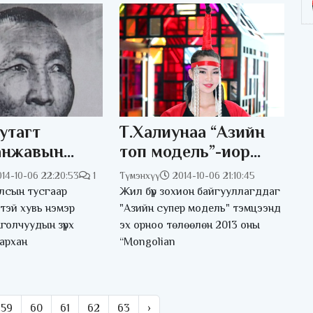
утагт
Т.Халиунаа “Азийн
анжавын
топ модель”-иор
оршвой
өргөмжлөгдлөө
014-10-06 22:20:53
1
Түмэнхүү
2014-10-06 21:10:45
сын тусгаар
Жил бүр зохион байгууллагддаг
этэй хувь нэмэр
"Азийн супер модель" тэмцээнд
голчуудын зүрх
эх орноо төлөөлөн 2013 оны
архан
“Mongolian
59
60
61
62
63
›