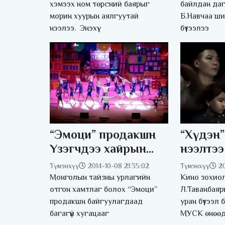
илэрхи
хэмээх ном төрсний баярыг
байлдан даг
морин хуурын аялгуутай
Б.Навчаа ш
нээлээ. Энэхүү
бүтээлээ
“Эмоци” продакшн
“Хүдэн”
Үзэгчдээ хайрын
нээлтээ
энергийг түгээж
Түмэнхүү
2014-10-08 21:35:02
Түмэнхүү
2
байна
Монголын тайзны урлагийн
Кино зохиол
отгон хамтлаг болох “Эмоци”
Л.Таванбаяр
продакшн байгуулагдаад
уран бүтээл
багагүй хугацааг
МУСК өнөө