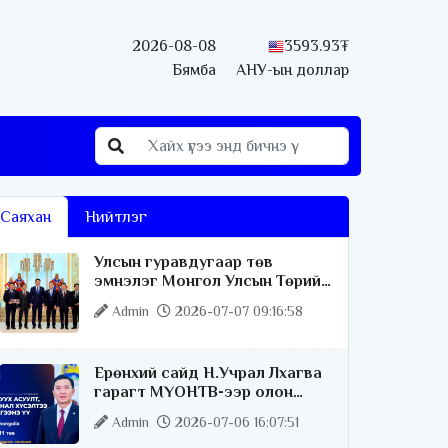
2026-08-08
3593.93₮
Бямба
АНУ-ын доллар
Саяхан
Нийтлэг
Улсын гуравдугаар төв
эмнэлэг Монгол Улсын Төрийн
соёрхлыг 4 дэх удаагаа
Admin
2026-07-07 09:16:58
хүртлээ
Ерөнхий сайд Н.Учрал Лхагва
гарагт МҮОНТВ-ээр олон
нийттэй шууд ярилцана
Admin
2026-07-06 16:07:51