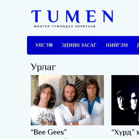
УЛС ТӨР
ЭДИЙН ЗАСАГ
НИЙГЭМ
Урлаг
“Bee Gees”
“Хурд” 