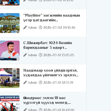
Admin
2026-07-02 10:21:16
“Playtime” хөгжмийн наадмын
үеэр цагдаагийн
байгууллагаас 24 цагаар
Admin
2026-07-02 09:10:46
хяналт тавина
С.Шижирбат: 1024 бөхийн
барилдааныг 3 өдөрт
шилжүүлбэл найраа тун
Admin
2026-07-01 13:05:05
нарийн явагдана
Наадмаар хоол үйлдвэрлэл,
худалдаа үйлчилгээ эрхлэх
хүсэлтийг license.mn сайтаар
Admin
2026-07-01 12:55:19
авч байна
Өнөөдрөөс эхлэн 18 нас
хүрээгүй хүүхэд мопед,
скүтер, суррон унахгүй
Admin
2026-07-01 10:42:00