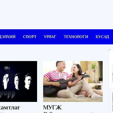
ДЭЛХИЙ
СПОРТ
УРЛАГ
ТЕХНОЛОГИ
БУСАД
хамтлаг
МУГЖ