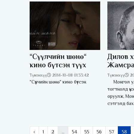
“Сүүлчийн шөнө“
Дилов х
кино бүтсэн түүх
Жамср
цадиг 
Түмэнхүү
2014-10-08 01:33:42
Түмэнхүү
2
"Сүүлчийн шөнө" кино бүтсэн
Монгол ул
тогтнолд үн
оруулж, Мон
сэтгэлд бах
‹
1
2
...
54
55
56
57
58