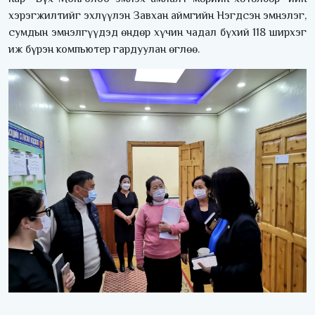
хэрэгжилтийг эхлүүлэн Завхан аймгийн Нэгдсэн эмнэлэг,
сумдын эмнэлгүүдэд өндөр хүчин чадал бүхий 118 ширхэг
иж бүрэн компьютер гардуулан өглөө.