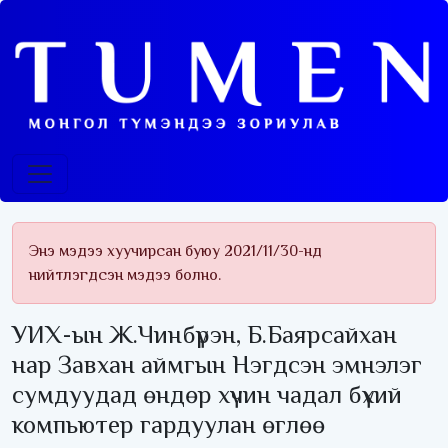
Энэ мэдээ хуучирсан буюу 2021/11/30-нд
нийтлэгдсэн мэдээ болно.
УИХ-ын Ж.Чинбүрэн, Б.Баярсайхан
нар Завхан аймгын Нэгдсэн эмнэлэг
сумдуудад өндөр хүчин чадал бүхий
компьютер гардуулан өглөө