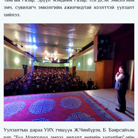
тамгын газар, Эрүүл мэндийн газар, Нэгдсэн эмнэлгийн
эмч, сувилагч эмнэлгийн ажилчидтай нээлттэй уулзалт
хийлээ.
Уулзалтын дараа УИХ гишүүн Ж.Чинбүрэн, Б. Баярсайхан
нар "Бүх Монголоо эмлэх амлалт мөрийн хөтөлбөр"-ийн