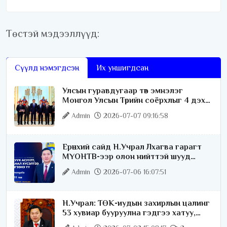
Төстэй мэдээллүүд:
Сүүлд нэмэгдсэн
Их уншигдсан
Улсын гуравдугаар төв эмнэлэг
Монгол Улсын Төрийн соёрхлыг 4 дэх
удаагаа хүртлээ
Admin
2026-07-07 09:16:58
Ерөнхий сайд Н.Учрал Лхагва гарагт
МҮОНТВ-ээр олон нийттэй шууд
ярилцана
Admin
2026-07-06 16:07:51
Н.Учрал: ТӨК-иудын захирлын цалинг
53 хувиар бууруулна гэдгээ хатуу,
хариуцлагатайгаар хэлье