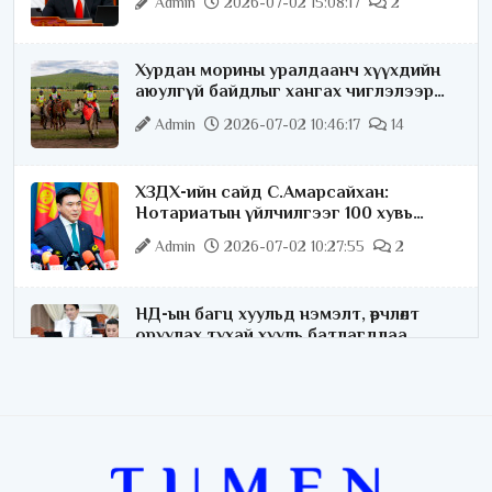
Admin
2026-07-02 15:08:17
2
Хурдан морины уралдаанч хүүхдийн
аюулгүй байдлыг хангах чиглэлээр
ажиллаж байна
Admin
2026-07-02 10:46:17
14
ХЗДХ-ийн сайд С.Амарсайхан:
Нотариатын үйлчилгээг 100 хувь
цахимжуулна
Admin
2026-07-02 10:27:55
2
НД-ын багц хуульд нэмэлт, өөрчлөлт
оруулах тухай хууль батлагдлаа
Admin
2026-07-02 10:21:16
“Playtime” хөгжмийн наадмын үеэр
цагдаагийн байгууллагаас 24 цагаар
хяналт тавина
Admin
2026-07-02 09:10:46