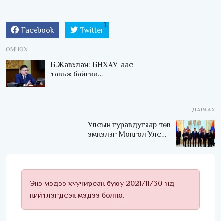
Facebook
Twitter
ӨМНӨХ
Б.Жавхлан: БНХАУ-аас
тавьж байгаа
шаардлагаар нүүрсний
экспорт чингэлэг тээвэр
рүү бүрэн шилжихээр
ДАРААХ
байна
Улсын гуравдугаар төв
эмнэлэг Монгол Улсын
Төрийн соёрхлыг 4 дэх
удаагаа хүртлээ
Энэ мэдээ хуучирсан буюу 2021/11/30-нд
нийтлэгдсэн мэдээ болно.