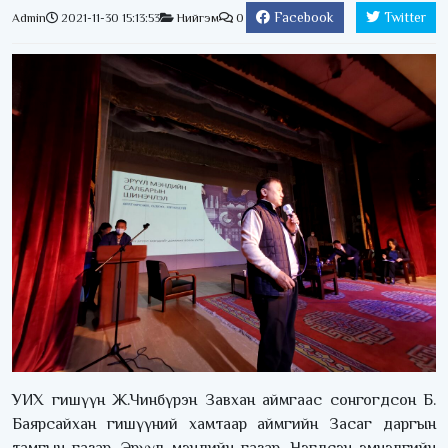
Facebook
Twitter
Admin
2021-11-30 15:13:53
Нийгэм
0
УИХ гишүүн Ж.Чинбүрэн Завхан аймгаас сонгогдсон Б.
Баярсайхан гишүүний хамтаар аймгийн Засаг даргын