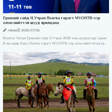
Ерөнхий сайд Н.Учрал Лхагва гарагт МҮОНТВ-ээр
олон нийттэй шууд ярилцана
Admin
2026/07/06
Монгол Улсын Ерөнхий сайд Н.Учрал 2026 оны долдугаар сарын
8-ны өдөр буюу Лхагва гарагт МҮОНТВ-ээр олон нийттэй шууд
ярилцана. "Ерөнхий сайдаас асууя" шууд ярилцлага 20:40-23:00