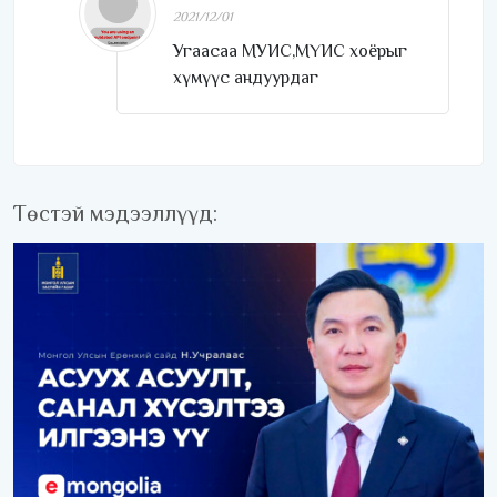
2021/12/01
Угаасаа МУИС,МҮИС хоёрыг
хүмүүс андуурдаг
Төстэй мэдээллүүд: