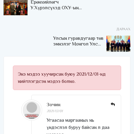
Ерөнхийлөгч
У.Хүрэлсүхэд ОХУ-ын
ЗХЖШ-ын дарга
В.В.Герасимов бараалхав
ДАРААХ
Улсын гуравдугаар төв
эмнэлэг Монгол Улсын
Төрийн соёрхлыг 4 дэх
удаагаа хүртлээ
Энэ мэдээ хуучирсан буюу 2021/12/01-нд
нийтлэгдсэн мэдээ болно.
Зочин
2021/12/01
Угаасаа маргааных нь
үндэслэл буруу байсан л даа