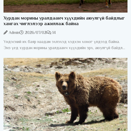
Хурдан морины уралдаанч хүүхдийн аюулгүй байдлыг
хангах чиглэлээр ажиллаж байна
Admin
2026/07/02
14
Үндэсний их баяр наадам эхлэхэд хэдхэн хоног үлдээд байна.
Энэ үед хурдан морины уралдаанч хүүхдийн эрх, аюулгүй байдлыг
хангах асуудал жил бүрийн анхаарлын төвд байдаг. Хурдан
морины