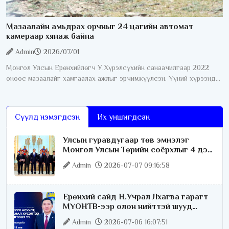
Мазаалайн амьдрах орчныг 24 цагийн автомат
камераар хянаж байна
Admin
2026/07/01
Монгол Улсын Ерөнхийлөгч У.Хүрэлсүхийн санаачилгаар 2022
оноос мазаалайг хамгаалах ажлыг эрчимжүүлсэн. Үүний хүрээнд
өнгөрсөн дөрвөн жилийн хугацаанд хамгааллын олон талт ажил
хэрэгжүүлсний нэг
Сүүлд нэмэгдсэн
Их уншигдсан
Улсын гуравдугаар төв эмнэлэг
Монгол Улсын Төрийн соёрхлыг 4 дэх
удаагаа хүртлээ
Admin
2026-07-07 09:16:58
Ерөнхий сайд Н.Учрал Лхагва гарагт
МҮОНТВ-ээр олон нийттэй шууд
ярилцана
Admin
2026-07-06 16:07:51