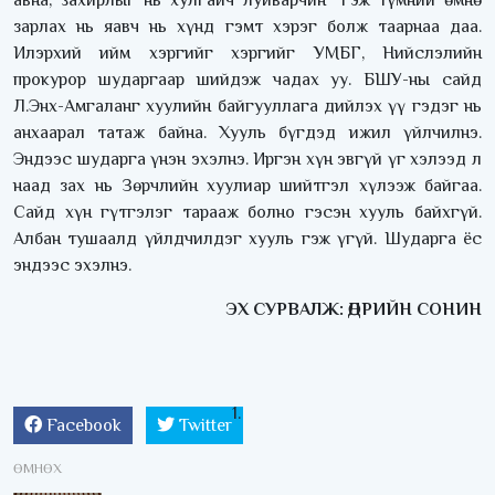
зарлах нь яавч нь хүнд гэмт хэрэг болж таарнаа даа.
Илэрхий ийм хэргийг хэргийг УМБГ, Нийслэлийн
прокурор шударгаар шийдэж чадах уу. БШУ-ны сайд
Л.Энх-Амгаланг хуулийн байгууллага дийлэх үү гэдэг нь
анхаарал татаж байна. Хууль бүгдэд ижил үйлчилнэ.
Эндээс шударга үнэн эхэлнэ. Иргэн хүн эвгүй үг хэлээд л
наад зах нь Зөрчлийн хуулиар шийтгэл хүлээж байгаа.
Сайд хүн гүтгэлэг тарааж болно гэсэн хууль байхгүй.
Албан тушаалд үйлдчилдэг хууль гэж үгүй. Шударга ёс
эндээс эхэлнэ.
ЭХ СУРВАЛЖ: ӨДРИЙН СОНИН
Facebook
Twitter
ӨМНӨХ