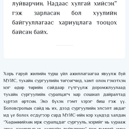
луйварчин. Надаас хулгай хийсэн”
гэж зарласан бол хуулийн
байгууллагаас хариуцлага тооцох
байсан байх.
Хорь гаруй жилийн турш үйл ажиллагаагаа явуулж буй
МҮИС, тухайн сургуулийн төгсөгчид, хамт олон гэнэтхэн
нэг өдөр төрийн сайдаар гүтгүүлж доромжлуулаад
тухайн сургуулийн суралцагч нар сошиал дайралтад
хүртэл өртсөн. Энэ бүхэн гэмт хэрэг биш гэж үү.
Боловсролын сайд нь их, дээд сургуулийн элсэлт авдаг
ид үе болох есдүгээр сард МҮИС-ийн нэр хүндэд халдан
“Хөдөөнийхөн ирж суралцдаг сургууль, нэрийг нь хурааж
авна, захирлыг нь хулгайч луйварчин” гэж түмний өмнө