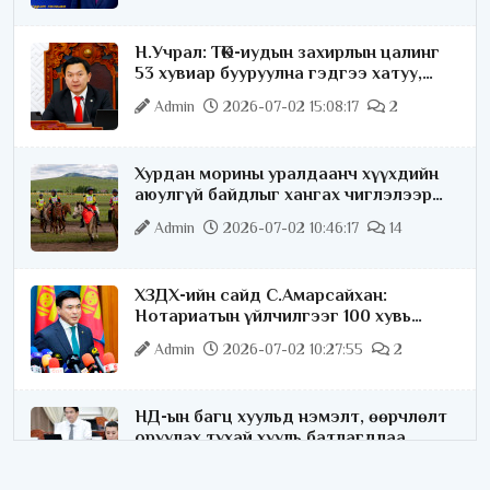
Н.Учрал: ТӨК-иудын захирлын цалинг
53 хувиар бууруулна гэдгээ хатуу,
хариуцлагатайгаар хэлье
Admin
2026-07-02 15:08:17
2
Хурдан морины уралдаанч хүүхдийн
аюулгүй байдлыг хангах чиглэлээр
ажиллаж байна
Admin
2026-07-02 10:46:17
14
ХЗДХ-ийн сайд С.Амарсайхан:
Нотариатын үйлчилгээг 100 хувь
цахимжуулна
Admin
2026-07-02 10:27:55
2
НД-ын багц хуульд нэмэлт, өөрчлөлт
оруулах тухай хууль батлагдлаа
Admin
2026-07-02 10:21:16