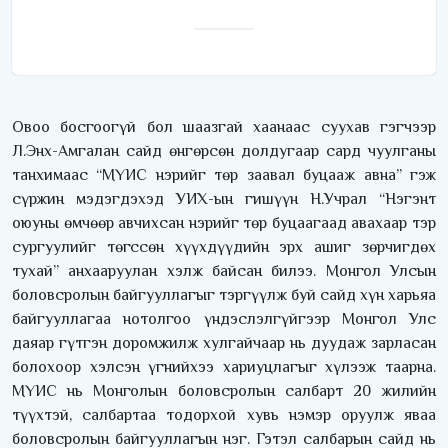
Овоо босгоогүй бол шаазгай хаанаас суухав гэгчээр
Л.Энх-Амгалан сайд өнгөрсөн долдугаар сард чуулганы
танхимаас “МҮИС нэрийг төр заавал буцааж авна” гэж
сүржин мэдэгдэхэд УИХ-ын гишүүн Н.Учрал “Нэгэнт
оюуны өмчөөр авчихсан нэрийг төр буцаагаад авахаар тэр
сургуулийг төгссөн хүүхдүүдийн эрх ашиг зөрчигдөх
тухай” анхааруулан хэлж байсан билээ. Монгол Улсын
боловсролын байгууллагыг тэргүүлж буй сайд хүн харьяа
байгууллагаа нотолгоо үндэслэлгүйгээр Монгол Улс
даяар гүтгэн доромжилж хулгайчаар нь дуудаж зарласан
болохоор хэлсэн үгнийхээ хариуцлагыг хүлээж таарна.
МҮИС нь Монголын боловсролын салбарт 20 жилийн
түүхтэй, салбартаа тодорхой хувь нэмэр оруулж яваа
боловсролын байгууллагын нэг. Гэтэл салбарын сайд нь