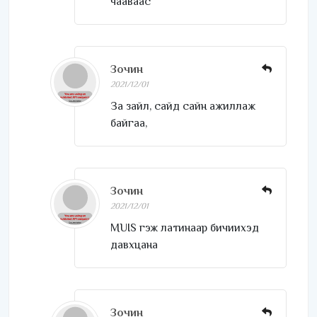
чааваас
Зочин
2021/12/01
За зайл, сайд сайн ажиллаж
байгаа,
Зочин
2021/12/01
MUIS гэж латинаар бичиихэд
давхцана
Зочин