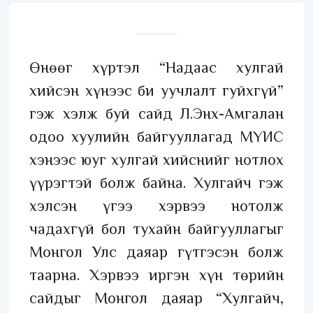
Өнөөг хүртэл “Надаас хулгай
хийсэн хүнээс би уучлалт гуйхгүй”
гэж хэлж буй сайд Л.Энх-Амгалан
одоо хуулийн байгууллагад МҮИС
хэнээс юуг хулгай хийснийг нотлох
үүрэгтэй болж байна. Хулгайч гэж
хэлсэн үгээ хэрвээ нотолж
чадахгүй бол тухайн байгууллагыг
Монгол Улс даяар гүтгэсэн болж
таарна. Хэрвээ иргэн хүн төрийн
сайдыг Монгол даяар “Хулгайч,