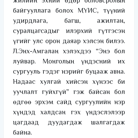
жилийн эхний өдөр боловсролын
байгууллага болох МҮИС, түүний
удирдлага, багш, ажилтан,
суралцагсадыг илэрхий гүтгэсэн
үгийг улс орон даяар хэлсэн билээ.
Л.Энх-Амгалан хэлэхдээ “Энэ бол
луйвар. Монголын үндэсний их
сургууль гэдэг нэрийг буцааж авна.
Надаас хулгай хийсэн хүнээс би
уучлалт гуйхгүй” гэж байсан бол
өдгөө эрхэм сайд сургуулийн нэр
хүндэд халдсан гэх үндэслэлээр
цагдаад дуудагдаж шалгагдаж
байна.