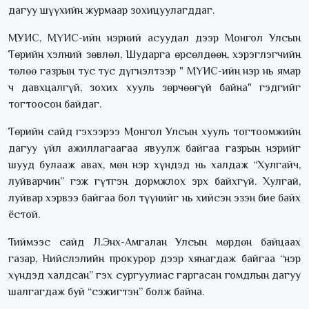
дагуу шүүхийн журмаар зохицуулагддаг.
МУИС, МҮИС-ийн нэрний асуудал дээр Монгол Улсын
Төрийн хэлний зөвлөл, Шударга өрсөлдөөн, хэрэглэгчийн
төлөө газрын тус тус дүгнэлтээр " МҮИС-ийн нэр нь ямар
ч давхцалгүй, зохих хууль зөрчөөгүй байна" гэдгийг
тогтоосон байдаг.
Төрийн сайд гэхээрээ Монгол Улсын хууль тогтоомжийн
дагуу үйл ажиллагаагаа явуулж байгаа газрын нэрийг
шууд булааж авах, мөн нэр хүндэд нь халдаж “Хулгайч,
луйварчин” гэж гүтгэн дормжлох эрх байхгүй. Хулгай,
луйвар хэрвээ байгаа бол түүнийг нь хийсэн эзэн бие байх
ёстой.
Тиймээс сайд Л.Энх-Амгалан Улсын мөрдөн байцаах
газар, Нийслэлийн прокурор дээр хянагдаж байгаа “нэр
хүндэд халдсан” гэх сургуулиас гаргасан гомдлын дагуу
шалгагдаж буй “сэжигтэн” болж байна.