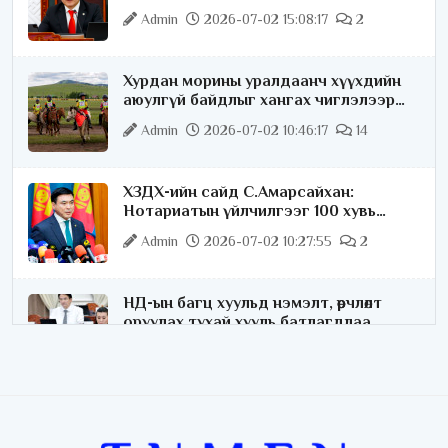
хариуцлагатайгаар хэлье
Admin
2026-07-02 15:08:17
2
Хурдан морины уралдаанч хүүхдийн
аюулгүй байдлыг хангах чиглэлээр
ажиллаж байна
Admin
2026-07-02 10:46:17
14
ХЗДХ-ийн сайд С.Амарсайхан:
Нотариатын үйлчилгээг 100 хувь
цахимжуулна
Admin
2026-07-02 10:27:55
2
НД-ын багц хуульд нэмэлт, өөрчлөлт
оруулах тухай хууль батлагдлаа
Admin
2026-07-02 10:21:16
“Playtime” хөгжмийн наадмын үеэр
цагдаагийн байгууллагаас 24 цагаар