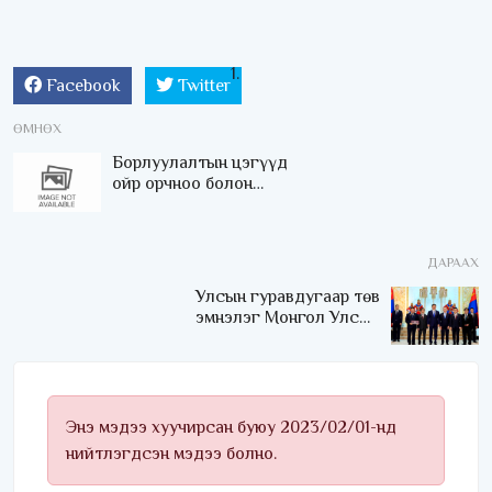
Facebook
Twitter
ӨМНӨХ
Борлуулалтын цэгүүд
ойр орчноо болон
нийтийн эзэмшлийн
талбайг цэвэрлэлээ
ДАРААХ
Улсын гуравдугаар төв
эмнэлэг Монгол Улсын
Төрийн соёрхлыг 4 дэх
удаагаа хүртлээ
Энэ мэдээ хуучирсан буюу 2023/02/01-нд
нийтлэгдсэн мэдээ болно.