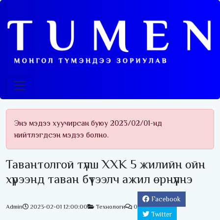
Энэ мэдээ хуучирсан буюу 2023/02/01-нд
нийтлэгдсэн мэдээ болно.
Тавантолгой түлш ХХК 5 жилийн ойн
хүрээнд таван бүтээлч ажил өрнүүлнэ
Facebook
Admin
2023-02-01 12:00:00
Технологи
0
Twitter