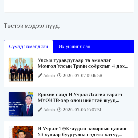
Төстэй мэдээллүүд:
Сүүлд нэмэгдсэн
Их уншигдсан
Улсын гуравдугаар төв эмнэлэг
Монгол Улсын Төрийн соёрхлыг 4 дэх
удаагаа хүртлээ
Admin
2026-07-07 09:16:58
Ерөнхий сайд Н.Учрал Лхагва гарагт
МҮОНТВ-ээр олон нийттэй шууд
ярилцана
Admin
2026-07-06 16:07:51
Н.Учрал: ТӨК-иудын захирлын цалинг
53 хувиар бууруулна гэдгээ хатуу,