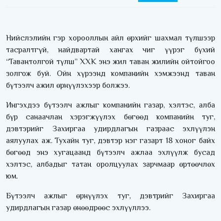
Нийслэлийн гэр хорооллын айл өрхийг шахмал түлшээр
тасралтгүй, найдвартай хангах чиг үүрэг бүхий
“Тавантолгой түлш” ХХК энэ жил таван жилийн ойтойгоо
золгож буй. Ойн хүрээнд компанийн хэмжээнд таван
бүтээлч ажил өрнүүлэхээр болжээ.
Ингэхдээ бүтээлч ажлыг компанийн газар, хэлтэс, алба
бүр санаачлан хэрэгжүүлэх бөгөөд компанийн туг,
дэвтэрийг Захиргаа удирдлагын газраас эхлүүлэн
аялуулах аж. Тухайн туг, дэвтэр нэг газарт 18 хоног байх
бөгөөд энэ хугацаанд бүтээлч ажлаа эхлүүлж бусад
хэлтэс, албадыг татан оролцуулах зарчмаар өртөөчлөх
юм.
Бүтээлч ажлыг өрнүүлэх туг, дэвтрийг Захиргаа
удирдлагын газар өнөөдрөөс эхлүүллээ.