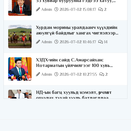
53 хувиар бууруулна гэдгээ хатуу,
хариуцлагатайгаар хэлье
Admin
2026-07-02 15:08:17
2
Хурдан морины уралдаанч хүүхдийн
аюулгүй байдлыг хангах чиглэлээр
ажиллаж байна
Admin
2026-07-02 10:46:17
14
ХЗДХ-ийн сайд С.Амарсайхан:
Нотариатын үйлчилгээг 100 хувь
цахимжуулна
Admin
2026-07-02 10:27:55
2
НД-ын багц хуульд нэмэлт, өөрчлөлт
оруулах тухай хууль батлагдлаа
Admin
2026-07-02 10:21:16
“Playtime” хөгжмийн наадмын үеэр
цагдаагийн байгууллагаас 24 цагаар