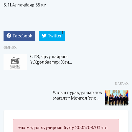
5. Н.Алтанбаяр 55 кг
Facebook
Twitter
ӨМНӨХ
СГЗ, яруу найрагч
Ү.Хүрэлбаатар: Хан
Тайширын домогт нуруу
халтар манан уулсын
орон мину
ДАРААХ
Улсын гуравдугаар төв
эмнэлэг Монгол Улсын
Төрийн соёрхлыг 4 дэх
удаагаа хүртлээ
Энэ мэдээ хуучирсан буюу 2023/08/03-нд