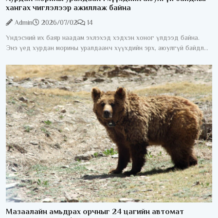
хангах чиглэлээр ажиллаж байна
Admin
2026/07/02
14
Үндэсний их баяр наадам эхлэхэд хэдхэн хоног үлдээд байна.
Энэ үед хурдан морины уралдаанч хүүхдийн эрх, аюулгүй байдлыг
хангах асуудал жил бүрийн анхаарлын төвд байдаг. Хурдан
морины
Мазаалайн амьдрах орчныг 24 цагийн автомат