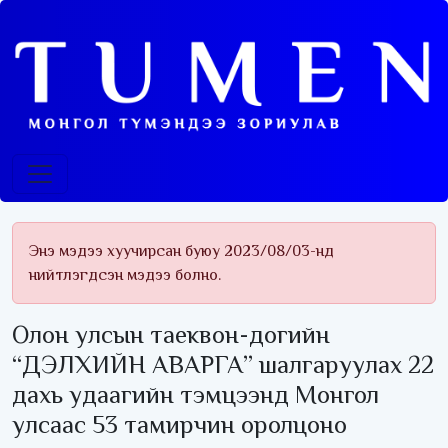
Энэ мэдээ хуучирсан буюу 2023/08/03-нд
нийтлэгдсэн мэдээ болно.
Олон улсын таеквон-догийн
“ДЭЛХИЙН АВАРГА” шалгаруулах 22
дахь удаагийн тэмцээнд Монгол
улсаас 53 тамирчин оролцоно