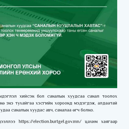
мдэглэл хийсэн бол саналын хуудсаа санал тоолох
нө энэ тухайгаа хэсгийн хороонд мэдэгдэж, алдаатай
удаа саналын хуудас авч, саналаа өгч болно.
эдээллээ
https://election.burtgel.gov.mn/
цахим хаягаар