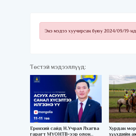
Энэ мэдээ хуучирсан буюу 2024/09/19-нд
Төстэй мэдээллүүд:
Ерөнхий сайд Н.Учрал Лхагва
Хурдан мор
гарагт МҮОНТВ-ээр олон
хүүхдийн а