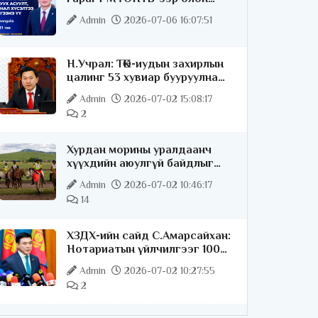
нийттэй шууд ярилцана
Admin
2026-07-06 16:07:51
Н.Учрал: ТӨК-иудын захирлын
цалинг 53 хувиар бууруулна
гэдгээ хатуу,
Admin
2026-07-02 15:08:17
хариуцлагатайгаар хэлье
2
Хурдан морины уралдаанч
хүүхдийн аюулгүй байдлыг
хангах чиглэлээр ажиллаж
Admin
2026-07-02 10:46:17
байна
14
ХЗДХ-ийн сайд С.Амарсайхан:
Нотариатын үйлчилгээг 100
хувь цахимжуулна
Admin
2026-07-02 10:27:55
2