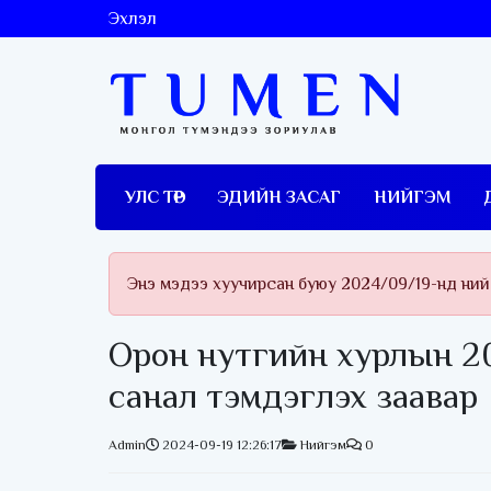
Эхлэл
УЛС ТӨР
ЭДИЙН ЗАСАГ
НИЙГЭМ
Энэ мэдээ хуучирсан буюу 2024/09/19-нд ний
Орон нутгийн хурлын 2
санал тэмдэглэх заавар
Admin
2024-09-19 12:26:17
Нийгэм
0