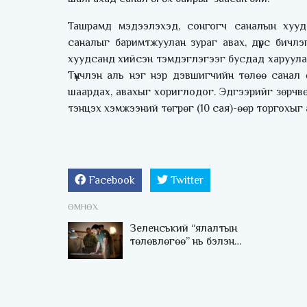
Ташрамд мэдээлэхэд, сонгогч саналын хууд
саналыг баримтжуулан зураг авах, дүрс бичлэ
хуудсанд хийсэн тэмдэглэгээг бусдад харуулах
Түүнчлэн аль нэг нэр дэвшигчийн төлөө санал ө
шаардах, авахыг хориглодог. Эдгээрийг зөрчв
тэнцэх хэмжээний төгрөг (10 сая)-өөр торгохыг
Facebook
Twitter
ӨМНӨХ
Зеленський “ялалтын
төлөвлөгөө” нь бэлэн
болсон гэдгийг
мэдэгдэв