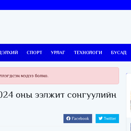
ДЭЛХИЙ
СПОРТ
УРЛАГ
ТЕХНОЛОГИ
БУСАД
тлэгдсэн мэдээ болно.
024 оны ээлжит сонгуулийн
Facebook
Twitter