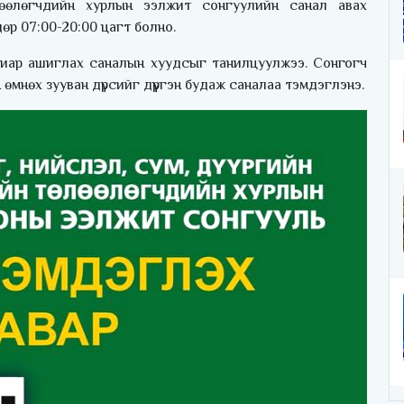
өлөөлөгчдийн хурлын ээлжит сонгуулийн санал авах
өр 07:00-20:00 цагт болно.
иар ашиглах саналын хуудсыг танилцуулжээ. Сонгогч
 өмнөх зууван дүрсийг дүүргэн будаж саналаа тэмдэглэнэ.