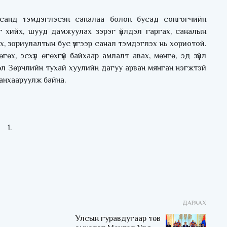
санд тэмдэглэсэн саналаа болон бусад сонгогчийн
г хийх, шууд дамжуулах зэрэг үйлдэл гаргах, саналын
, зориулалтын бус үзгээр санал тэмдэглэх нь хориотой.
гөх, эсхүл өгөхгүй байхаар амлалт авах, мөнгө, эд зүйл
өл Зөрчлийн тухай хуулийн дагуу арван мянган нэгжтэй
 анхааруулж байна.
ДАРААХ
Улсын гуравдугаар төв