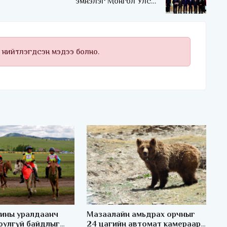
эмнэлэг Монгол Улсын
Төрийн соёрхлыг 4 дэх
удаагаа хүртлээ
 нийтлэгдсэн мэдээ болно.
ины уралдаанч
Мазаалайн амьдрах орчныг
юулгүй байдлыг
24 цагийн автомат камераар