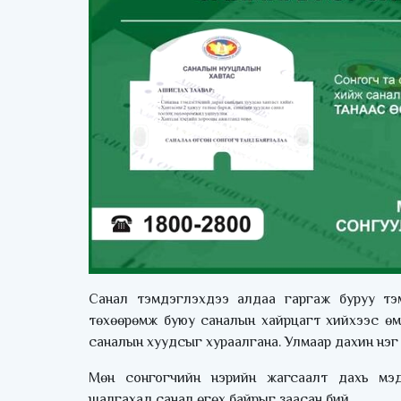
Санал тэмдэглэхдээ алдаа гаргаж буруу тэ
төхөөрөмж буюу саналын хайрцагт хийхээс өм
саналын хуудсыг хураалгана. Улмаар дахин нэг 
Мөн сонгогчийн нэрийн жагсаалт дахь м
шалгахад санал өгөх байрыг заасан бий.