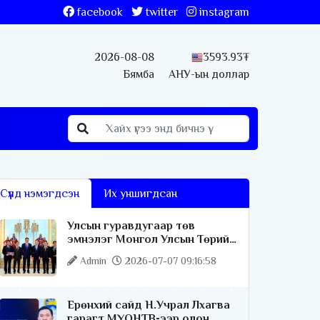
facebook
twitter
instagram
2026-08-08
3593.93₮
Бямба
АНУ-ын доллар
Сүүлд нэмэгдсэн
Их уншигдсан
Улсын гуравдугаар төв
эмнэлэг Монгол Улсын Төрийн
соёрхлыг 4 дэх удаагаа
Admin
2026-07-07 09:16:58
хүртлээ
Ерөнхий сайд Н.Учрал Лхагва
гарагт МҮОНТВ-ээр олон