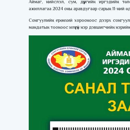
Аймаг, нийслэл, сум, дүүргийн иргэдийн т
ажиллагаа 2024 оны аравдугаар сарын 11-ний өд
Сонгуулийн ерөнхий хорооноос дээрх сонгуул
мандатын тооноос илүүгүй нэр дэвшигчийн нэрийн