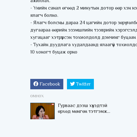
ажиллах.
- Үнийн санал өгөөд 2 минутын дотор өөр хэн н
ялагч болно.
- Ялагч болсны дараа 24 цагийн дотор зөрүү төл
дугаараа өөрийн эзэмшлийн тээврийн хэрэгсэлд зү
хугацааг хэтрүүлсэн тохиолдолд дэнчинг буцаан 
- Тухайн дуудлага худалдаанд ялаагүй тохиолд
10 хоногт буцаж орно
Facebook
Twitter
ӨМНӨХ
Гурваас дээш хүүхэдтэй
өрхөд мөнгөн тэтгэмж
олгох дээр санал нэгдэв