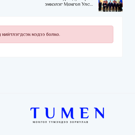
эмнэлэг Монгол Улсын
Төрийн соёрхлыг 4 дэх
удаагаа хүртлээ
д нийтлэгдсэн мэдээ болно.