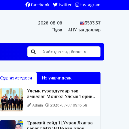
facebook
twitter
instagram
2026-08-06
3593.5₮
Пүрэв
АНУ-ын доллар
Сүүлд нэмэгдсэн
Их уншигдсан
Улсын гуравдугаар төв
эмнэлэг Монгол Улсын Төрийн
соёрхлыг 4 дэх удаагаа
Admin
2026-07-07 09:16:58
хүртлээ
Ерөнхий сайд Н.Учрал Лхагва
гарагт МҮОНТВ-ээр олон