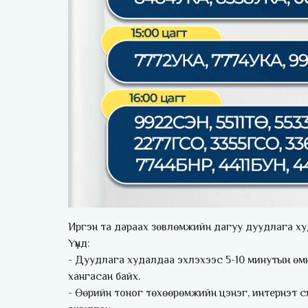
Иргэн та дараах зөвлөмжийн дагуу дуудлага ху
Үүнд:
- Дуудлага худалдаа эхлэхээс 5-10 минутын ө
хангасан байх.
- Өөрийн тоног төхөөрөмжийн цэнэг, интернэт 