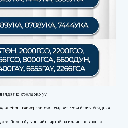
далдаанд оролцоно уу.
мнө
auction.transep.mn
системд нэвтэрч бэлэн байдлаа
сүлжээ болон бусад найдвартай ажиллагааг хангаж