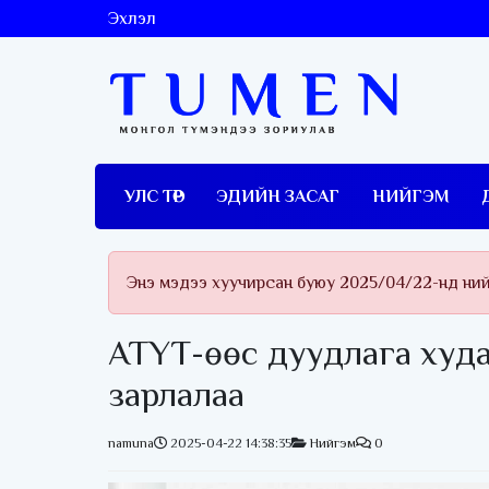
Эхлэл
УЛС ТӨР
ЭДИЙН ЗАСАГ
НИЙГЭМ
Энэ мэдээ хуучирсан буюу 2025/04/22-нд ни
АТҮТ-өөс дуудлага худа
зарлалаа
namuna
2025-04-22 14:38:35
Нийгэм
0