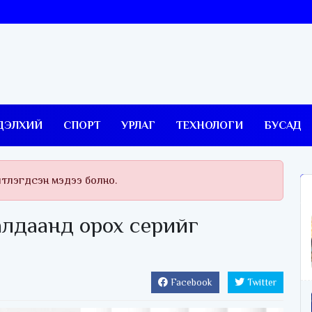
ДЭЛХИЙ
СПОРТ
УРЛАГ
ТЕХНОЛОГИ
БУСАД
йтлэгдсэн мэдээ болно.
лдаанд орох серийг
Facebook
Twitter