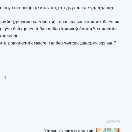
эгэн үнэ өсгөөгүй тохиолдолд та дуудлага худалдаанд
бөрийг (дэнчинг хассан дүн) төлж ажлын 5 хоногт багтаан
үсэн байх үүрэгтэй ба төлбөр төлөөгүй болон 5 хоногийн
олгохгүй.
олд дэнчингийн мөнгө, төлбөр төлсөн дансруу ажлын 7-
ДАРААХ
Улсын гуравдугаар төв