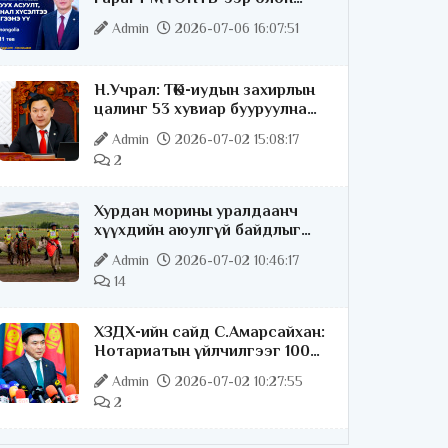
нийттэй шууд ярилцана
Admin
2026-07-06 16:07:51
Н.Учрал: ТӨК-иудын захирлын
цалинг 53 хувиар бууруулна
гэдгээ хатуу,
Admin
2026-07-02 15:08:17
хариуцлагатайгаар хэлье
2
Хурдан морины уралдаанч
хүүхдийн аюулгүй байдлыг
хангах чиглэлээр ажиллаж
Admin
2026-07-02 10:46:17
байна
14
ХЗДХ-ийн сайд С.Амарсайхан:
Нотариатын үйлчилгээг 100
хувь цахимжуулна
Admin
2026-07-02 10:27:55
2