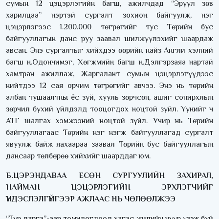
сумын 12 цэцэрлэгийн багш, ажилчдад “Эрүүл зөв
харилцаа” нэртэй сургалт зохион байгуулж, нэг
цэцэрлэгээс 1.200.000 төгрөгийг тус Төрийн бус
байгууллагын данс руу заавал шилжүүлэхийг шаардаж
авсан. Энэ сургалтыг хийхдээ өөрийн найз Англи хэлний
багш н.Одончимэг, Хөгжмийн багш н.Дэлгэрзаяа нартай
хамтран ажиллаж, Жаргалант сумын цэцэрлэгүүдээс
нийтдээ 12 сая орчим төгрөгийг авчээ. Энэ нь төрийн
албан тушаалтны ёс зүй, хууль зөрчсөн, ашиг сонирхлын
зөрчил бүхий үйлдэлд тооцогдох ноцтой зүйл. Үүнийг ч
АТГ шалгах хэмжээний ноцтой зүйл. Учир нь Төрийн
байгууллагаас Төрийн нэг нэгж байгууллагад сургалт
явуулж байж яахаараа заавал Төрийн бус байгууллагын
дансаар төлбөрөө хийхийг шаарддаг юм.
Б.ЦЭРЭНДАВАА ЕСӨН СУРГУУЛИЙН ЗАХИРАЛ,
НАЙМАН ЦЭЦЭРЛЭГИЙН ЭРХЛЭГЧИЙГ
ҮНДЭСЛЭЛГҮЙГЭЭР АЖЛААС НЬ ЧӨЛӨӨЛЖЭЭ
“Түр дарга”-аар томилогдоод хагас жилийн нүүр үзэж буй