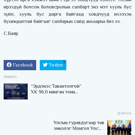
ирээдүй болсон боловсролын салбарт энэ мэт хууль бус
зүйл, хууль бус дарга байгаад ховдчууд ихээхэн
бухимдалтай байгааг салбарын сайд анхаарна биз ээ.
С.Баяр
Facebook
Twitter
ӨМНӨХ
“Эрдэнэс Тавантолгой”
ХК 96.0 мянган тонн
эрчим хүчний нүүрс
арилжлаа
ДАРААХ
Улсын гуравдугаар төв
эмнэлэг Монгол Улсын
Төрийн соёрхлыг 4 дэх