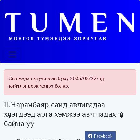
Энэ мэдээ хуучирсан буюу 2025/08/22-нд
нийтлэгдсэн мэдээ болно.
П.Наранбаяр сайд авлигадаа
хүлэгдээд арга хэмжээ авч чадахгүй
байна уу
Facebook