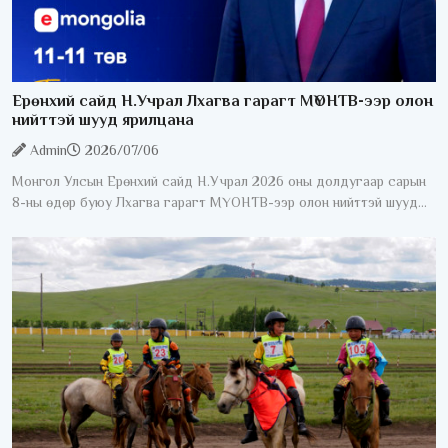
Ерөнхий сайд Н.Учрал Лхагва гарагт МҮОНТВ-ээр олон
нийттэй шууд ярилцана
Admin
2026/07/06
Монгол Улсын Ерөнхий сайд Н.Учрал 2026 оны долдугаар сарын
8-ны өдөр буюу Лхагва гарагт МҮОНТВ-ээр олон нийттэй шууд
ярилцана. "Ерөнхий сайдаас асууя" шууд ярилцлага 20:40-23:00