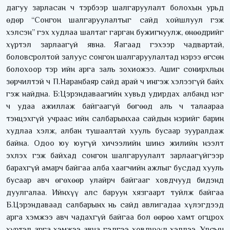
дагуу зарласан ч тэрбээр шалгаруулалт болохын урьд
өдөр “Сонгон шалгаруулалтыг сайд хойшлуул гэж
хэлсэн” гэх худлаа шалтаг гарган бужигнуулж, өнөөдрийг
хүртэл зарлаагүй явна. Яагаад гэхээр чадвартай,
боловсролтой залуус сонгон шалгаруулалтад нэрээ өгсөн
болохоор тэр ийн арга заль зохиожээ. Ашиг сонирхлын
зөрчилтэй ч П.Наранбаяр сайд арай ч ингэж хэлээгүй байх
гэж найдна. Б:Цэрэндаваагийн хувьд удирдах албанд нэг
ч удаа ажиллаж байгаагүй бөгөөд аль ч талаараа
тэнцэхгүй учраас ийн салбарынхаа сайдын нэрийг барин
худлаа хэлж, албан тушаалтай хууль бусаар зууралдаж
байна. Одоо юу юугүй хичээлийн шинэ жилийн нээлт
эхлэх гэж байхад сонгон шалгаруулалт зарлаагүйгээр
барахгүй амарч байгаа алба хаагчийн ажлыг бусдад хууль
бусаар авч өгөхөөр улайрч байгааг ховдчууд бидэнд
дуулгалаа. Ийнхүү алс баруун хязгаарт туйлж байгаа
Б.Цэрэндаваад салбарынх нь сайд авлигадаа хүлэгдээд
арга хэмжээ авч чадахгүй байгаа бол өөрөө хамт огцрох
хүртэл арга хэмжээ авна гэдгээ ховдчууд хэллээ. Улсын