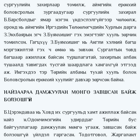
сургуулийн захирлаар томилж, аймгийн ерөнхий
боловсролын зургаадугаар сургуулийн захирал
Б.Барсболдыг ямар нэгэн үндэслэлгүйгээр чөлөөлж,
оронд нь аймгийн Иргэдийн Төлөөлөгчдийн Хурлын дарга
З.Энхбаярын эгч З.Буянхишиг гэх эмэгтэйг хууль зөрчин
томилсон. Гагцхүү З.Буянхишиг нь Англи хэлний багш
мэргэжилтэй гэх ч өмнө нь зөвхөн Сургалтын төвд
багшаар ажиллаж байсан туршлагатай, захирлын албан
тушаалд тавигдах тусгай шаардлага хангахгүй этгээд
аж. Ингэхдээ тэр Төрийн албаны тухай хууль болон
Боловсролын ерөнхий хуулийг давхар зөрчсөн байна.
НАЙЗААРАА ДАМЖУУЛАН МӨНГӨ ЗАВШСАН БАЙЖ
БОЛЗОШГҮЙ
Б.Цэрэндаваа нь Ховд их сургуульд хамт ажиллаж байсан
найз н.Одончимэгийн удирддаг Төрийн бус
байгууллагаар дамжуулан мөнгө угааж, завшсан байж
болзошгүй үйлдэл гаргасан. Тодотговол, Жаргалант