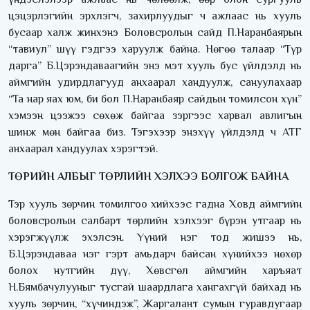
цэцэрлэгийн эрхлэгч, захирлуудыг ч ажлаас нь хууль
бусаар халж жинхэнэ Боловсролын сайд П.Наранбаярын
“тавиул” шүү гэдгээ харуулж байна. Нөгөө талаар “Түр
дарга” Б.Цэрэндаваагийн энэ мэт хууль бус үйлдэлд нь
аймгийн удирдлагууд анхаарал хандуулж, сануулахаар
“Та нар яах юм, би бол П.Наранбаяр сайдын томилсон хүн”
хэмээн цээжээ сөхөж байгаа зэргээс харвал авлигын
шинж мөн байгаа биз. Тэгэхээр энэхүү үйлдэлд ч АТГ
анхаарал хандуулах хэрэгтэй.
ТӨРИЙН АЛБЫГ ТӨРЛИЙН ХЭЛХЭЭ БОЛГОЖ БАЙНА
Тэр хууль зөрчин томилгоо хийхээс гадна Ховд аймгийн
боловсролын салбарт төрлийн хэлхээг бүрэн утгаар нь
хэрэгжүүлж эхэлсэн. Үүний нэг тод жишээ нь,
Б.Цэрэндаваа нэг гэрт амьдарч байсан хүнийхээ нөхөр
болох нутгийн дүү, Хөвсгөл аймгийн харъяат
Н.Бямбачулууныг тусгай шаардлага хангахгүй байхад нь
хууль зөрчин, “хүчиндэж”, Жаргалант сумын гуравдугаар