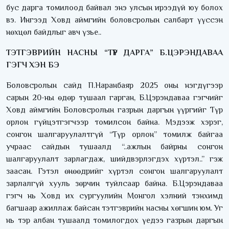
бус дарга томилоод байвал энэ улсын ирээдүй юу болох
вэ. Ингээд Ховд аймгийн боловсролын салбарт үүссэн
нөхцөл байдлыг авч үзье..
ТЭТГЭВРИЙН НАСНЫ “ТҮР ДАРГА” Б.ЦЭРЭНДАВАА
ГЭГЧ ХЭН БЭ
Боловсролын сайд П.Наранбаяр 2025 оны нэгдүгээр
сарын 20-ны өдөр тушаал гарган, Б.Цэрэндаваа гэгчийг
Ховд аймгийн Боловсролын газрын даргын үүргийг Түр
орлон гүйцэтгэгчээр томилсон байна. Мэдээж хэрэг,
сонгон шалгаруулалтгүй “Түр орлон” томилж байгаа
учраас сайдын тушаалд “..ажлын байрны сонгон
шалгаруулалт зарлагдаж, шийдвэрлэгдэх хүртэл..” гэж
заасан. Гэтэл өнөөдрийг хүртэл сонгон шалгаруулалт
зарлалгүй хууль зөрчин туйлсаар байна. Б.Цэрэндаваа
гэгч нь Ховд их сургуулийн Монгол хэлний тэнхимд
багшаар ажиллаж байсан тэтгэврийн насны хөгшин юм. Уг
нь тэр албан тушаалд томилогдох үедээ газрын даргын