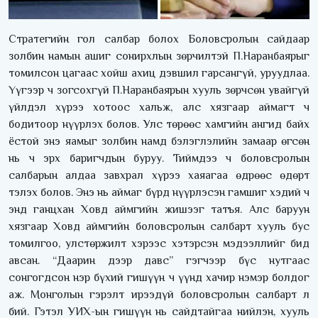
Стратегийн гол салбар болох Боловсролын сайдаар
золбин намын ашиг сонирхлын зөрчилтэй П.Наранбаярыг
томилсон цагаас хойш ахиц дэвшил гарсангүй, уруудлаа.
Үүгээр ч зогсохгүй П.Наранбаярын хууль зөрчсөн увайгүй
үйлдэл хүрээ хотоос хальж, алс хязгаар аймагт ч
бодитоор нүүрлэх болов. Улс төрөөс хамгийн ангид байх
ёстой энэ яамыг золбин намд бэлэглэлийн замаар өгсөн
нь ч эрх баригчдын буруу. Тиймдээ ч боловсролын
салбарын алдаа завхрал хүрээ хаяагаа өдрөөс өдөрт
тэлэх болов. Энэ нь аймаг бүрд нүүрлэсэн гамшиг хэдий ч
энд ганцхан Ховд аймгийн жишээг татъя. Алс баруун
хязгаар Ховд аймгийн боловсролын салбарт хууль бус
томилгоо, улстөржилт хэрээс хэтэрсэн мэдээллийг бид
авсан. “Даарин дээр давс” гэгчээр бүс нутгаас
сонгогдсон нэр бүхий гишүүн ч үүнд хачир нэмэр болдог
аж. Монголын гэрэлт ирээдүй боловсролын салбарт л
бий. Гэтэл УИХ-ын гишүүн нь сайдтайгаа нийлэн, хууль