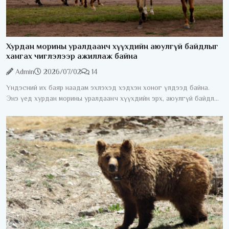
Хурдан морины уралдаанч хүүхдийн аюулгүй байдлыг
хангах чиглэлээр ажиллаж байна
Admin
2026/07/02
14
Үндэсний их баяр наадам эхлэхэд хэдхэн хоног үлдээд байна.
Энэ үед хурдан морины уралдаанч хүүхдийн эрх, аюулгүй байдлыг
хангах асуудал жил бүрийн анхаарлын төвд байдаг. Хурдан
морины