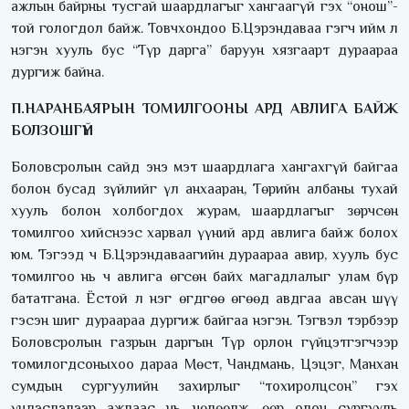
ажлын байрны тусгай шаардлагыг хангаагүй гэх “онош”-
той гологдол байж. Товчхондоо Б.Цэрэндаваа гэгч ийм л
нэгэн хууль бус “Түр дарга” баруун хязгаарт дураараа
дургиж байна.
П.НАРАНБАЯРЫН ТОМИЛГООНЫ АРД АВЛИГА БАЙЖ
БОЛЗОШГҮЙ
Боловсролын сайд энэ мэт шаардлага хангахгүй байгаа
болон бусад зүйлийг үл анхааран, Төрийн албаны тухай
хууль болон холбогдох журам, шаардлагыг зөрчсөн
томилгоо хийснээс харвал үүний ард авлига байж болох
юм. Тэгээд ч Б.Цэрэндаваагийн дураараа авир, хууль бус
томилгоо нь ч авлига өгсөн байх магадлалыг улам бүр
бататгана. Ёстой л нэг өгдгөө өгөөд авдгаа авсан шүү
гэсэн шиг дураараа дургиж байгаа нэгэн. Тэгвэл тэрбээр
Боловсролын газрын даргын Түр орлон гүйцэтгэгчээр
томилогдсоныхоо дараа Мөст, Чандмань, Цэцэг, Манхан
сумдын сургуулийн захирлыг “тохиролцсон” гэх
үндэслэлээр ажлаас нь чөлөөлж, өөр олон сургууль