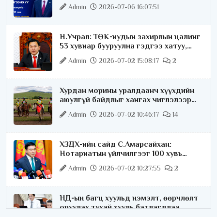
ярилцана
Admin
2026-07-06 16:07:51
Н.Учрал: ТӨК-иудын захирлын цалинг
53 хувиар бууруулна гэдгээ хатуу,
хариуцлагатайгаар хэлье
Admin
2026-07-02 15:08:17
2
Хурдан морины уралдаанч хүүхдийн
аюулгүй байдлыг хангах чиглэлээр
ажиллаж байна
Admin
2026-07-02 10:46:17
14
ХЗДХ-ийн сайд С.Амарсайхан:
Нотариатын үйлчилгээг 100 хувь
цахимжуулна
Admin
2026-07-02 10:27:55
2
НД-ын багц хуульд нэмэлт, өөрчлөлт
оруулах тухай хууль батлагдлаа