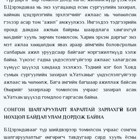
Б.Цэрэндаваа нь энэ хугацаанд есөн сургуулийн захирал,
найман цэцэрлэгийн эрхлэгчийг ажлаас нь чөлөөлсөн
гэхээр асар том “ажил” амжуулжээ. Ингэхдээ тэдгээрийн
оронд дандаа ажлын байрны шаардлага хангахгүй
нөхдийг хууль зөрчин томилсон. Харин эрхэм даргыг энэ
мэт ажлаа хөөцөлдөж явах араар аймгийн боловсролын
салбарын ажил уруудсаар байгааг мэргэжилтнүүд хэлж
байна. Үүнээс гадна үндэслэлгүйгээр ажлаас халагдсан
хүмүүс шүүхэд хандаад эхэлжээ. Тэдний нэг бол Ховд
сумын сургуулийн захирал н.Уатханыг үндэслэлгүйгээр
ажлаас нь чөлөөлж, Бага ангийн багшаар ажиллаж байсан
Өнөрийг захирлаар томилсон учраас захирал асан
н.Уатхан шүүхэд гомдлоо гаргасан байна.
СОНГОН ШАЛГАРУУЛАЛТ ЯАРАЛТАЙ ЗАРЛАХГҮЙ БОЛ
НӨХЦӨЛ БАЙДАЛ УЛАМ ДОРДОЖ БАЙНА
Б.Цэрэндавааг түр шийдвэрээр томилсон учраас сонгон
шалгаруулалтыг өнгөрөгч тавдугаар сард хууль ёсны