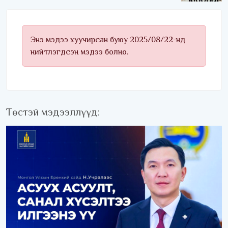
удаагаа хүртлээ
Энэ мэдээ хуучирсан буюу 2025/08/22-нд
нийтлэгдсэн мэдээ болно.
Төстэй мэдээллүүд: