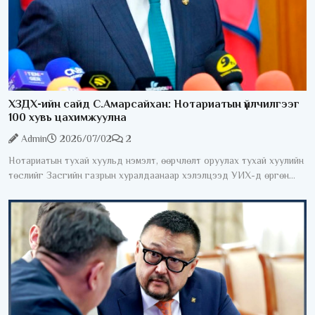
ХЗДХ-ийн сайд С.Амарсайхан: Нотариатын үйлчилгээг
100 хувь цахимжуулна
Admin
2026/07/02
2
Нотариатын тухай хуульд нэмэлт, өөрчлөлт оруулах тухай хуулийн
төслийг Засгийн газрын хуралдаанаар хэлэлцээд УИХ-д өргөн
мэдүүлэхээр тогтлоо. Өнөөдрийн байдлаар нотариатын зарим
үйлчилгээг авахын