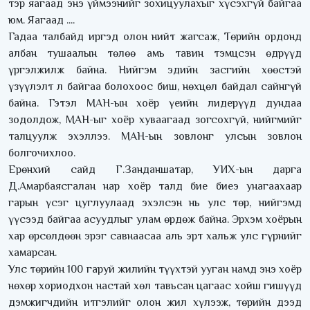
тэр яагаад энэ үймээнийг зохицуулахыг хүсэхгүй байгаа
юм. Яагаад ....
Гадаа талбайд иргэд олон нийт жагсаж, Төрийн ордонд
албан тушаалын төлөө амь тавин тэмцсэн өдрүүд
үргэлжилж байна. Нийгэм эдийн засгийн хөөстэй
үзүүлэлт л байгаа болохоос биш, нөхцөл байдал сайнгүй
байна. Гэтэл МАН-ын хоёр үеийн лидерүүд дундаа
зодолдож, МАН-ыг хоёр хуваагаад зогсохгүй, нийгмийг
талцуулж эхэллээ. МАН-ын зовлонг улсын зовлон
болгочихлоо.
Ерөнхий сайд Г.Занданшатар, УИХ-ын дарга
Д.Амарбаясгалан нар хоёр талд бие биеэ унагаахаар
гарын үсэг цуглуулаад эхэлсэн нь улс төр, нийгэмд
үүсээд байгаа асуудлыг улам өрдөж байна. Эрхэм хоёрын
хар өрсөлдөөн эрэг савнаасаа аль эрт хальж улс гүрнийг
хамарсан.
Улс төрийн 100 гаруй жилийн түүхтэй ууган намд энэ хоёр
нөхөр хориодхон настай хөл тавьсан цагаас хойш гишүүд
дэмжигчдийн итгэлийг олон жил хүлээж, төрийн дээд