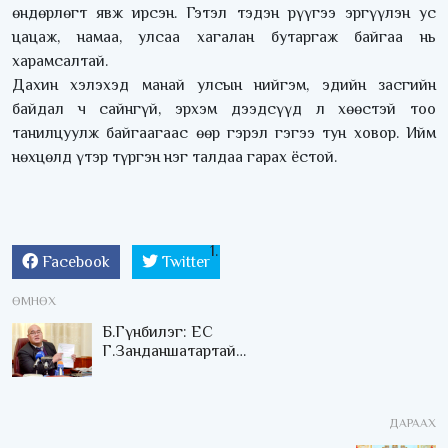
өндөрлөгт явж ирсэн. Гэтэл тэдэн рүүгээ эргүүлэн ус
цацаж, намаа, улсаа хагалан бутаргаж байгаа нь
харамсалтай.
Дахин хэлэхэд манай улсын нийгэм, эдийн засгийн
байдал ч сайнгүй, эрхэм дээдсүүд л хөөстэй тоо
танилцуулж байгаагаас өөр гэрэл гэгээ тун ховор. Ийм
нөхцөлд үтэр түргэн нэг талдаа гарах ёстой.
Facebook
Twitter
ӨМНӨХ
Б.Гүнбилэг: ЕС
Г.Занданшатартай
холбоотой ашиг
сонирхлын зөрчилтэй
маш олон хэрэг яригдаж
ДАРААХ
эхэлсэн, шалгах ёстой