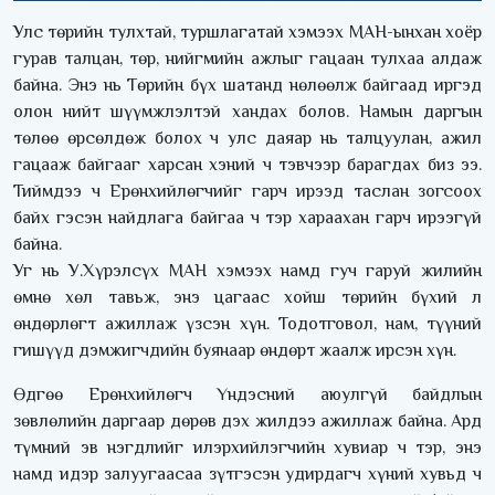
Улс төрийн тулхтай, туршлагатай хэмээх МАН-ынхан хоёр
гурав талцан, төр, нийгмийн ажлыг гацаан тулхаа алдаж
байна. Энэ нь Төрийн бүх шатанд нөлөөлж байгаад иргэд
олон нийт шүүмжлэлтэй хандах болов. Намын даргын
төлөө өрсөлдөж болох ч улс даяар нь талцуулан, ажил
гацааж байгааг харсан хэний ч тэвчээр барагдах биз ээ.
Тиймдээ ч Ерөнхийлөгчийг гарч ирээд таслан зогсоох
байх гэсэн найдлага байгаа ч тэр хараахан гарч ирээгүй
байна.
Уг нь У.Хүрэлсүх МАН хэмээх намд гуч гаруй жилийн
өмнө хөл тавьж, энэ цагаас хойш төрийн бүхий л
өндөрлөгт ажиллаж үзсэн хүн. Тодотговол, нам, түүний
гишүүд дэмжигчдийн буянаар өндөрт жаалж ирсэн хүн.
Өдгөө Ерөнхийлөгч Үндэсний аюулгүй байдлын
зөвлөлийн даргаар дөрөв дэх жилдээ ажиллаж байна. Ард
түмний эв нэгдлийг илэрхийлэгчийн хувиар ч тэр, энэ
намд идэр залуугаасаа зүтгэсэн удирдагч хүний хувьд ч