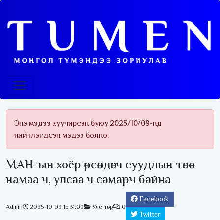
Энэ мэдээ хуучирсан буюу 2025/10/09-нд
нийтлэгдсэн мэдээ болно.
МАН-ын хоёр өрсөлдөгч суудлын төлөө
намаа ч, улсаа ч самарч байна
Facebook
Admin
2025-10-09 15:31:00
Улс төр
0
Twitter