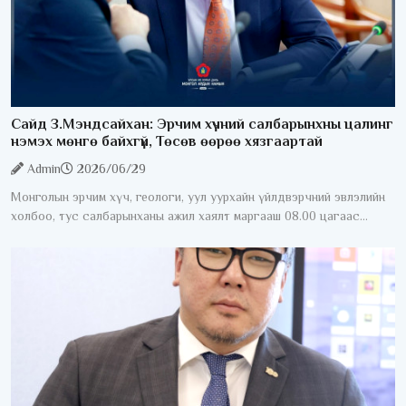
Сайд З.Мэндсайхан: Эрчим хүчний салбарынхны цалинг
нэмэх мөнгө байхгүй, Төсөв өөрөө хязгаартай
Admin
2026/06/29
Монголын эрчим хүч, геологи, уул уурхайн үйлдвэрчний эвлэлийн
холбоо, тус салбарынханы ажил хаялт маргааш 08.00 цагаас
эхэлнэ. Үүнтэй холбоотойгоор УИХ-ын гишүүн, Сангийн сайд
З.Мэндсайхан