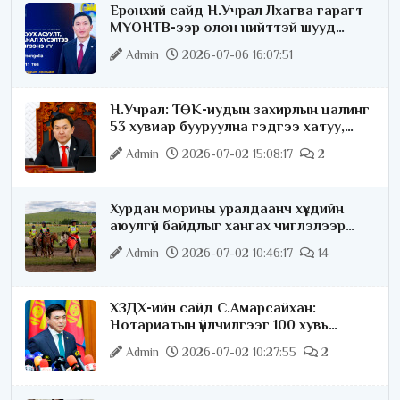
Ерөнхий сайд Н.Учрал Лхагва гарагт
МҮОНТВ-ээр олон нийттэй шууд
ярилцана
Admin
2026-07-06 16:07:51
Н.Учрал: ТӨК-иудын захирлын цалинг
53 хувиар бууруулна гэдгээ хатуу,
хариуцлагатайгаар хэлье
Admin
2026-07-02 15:08:17
2
Хурдан морины уралдаанч хүүхдийн
аюулгүй байдлыг хангах чиглэлээр
ажиллаж байна
Admin
2026-07-02 10:46:17
14
ХЗДХ-ийн сайд С.Амарсайхан:
Нотариатын үйлчилгээг 100 хувь
цахимжуулна
Admin
2026-07-02 10:27:55
2