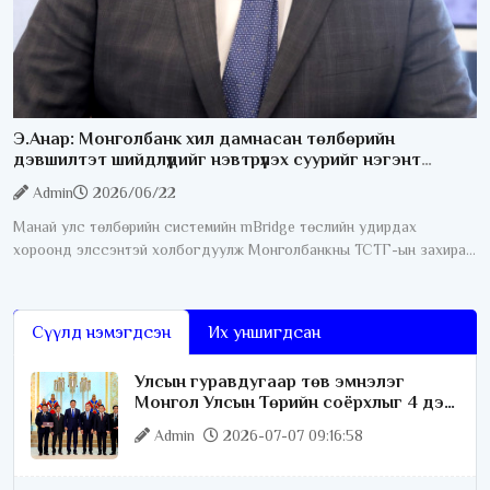
Э.Анар: Монголбанк хил дамнасан төлбөрийн
дэвшилтэт шийдлүүдийг нэвтрүүлэх суурийг нэгэнт
бүрдүүлсэн
Admin
2026/06/22
Манай улс төлбөрийн системийн mBridge төслийн удирдах
хороонд элссэнтэй холбогдуулж Монголбанкны ТСТГ-ын захирал
Э. Анартай ярилцлаа. Юуны өмнө mBridge гэж юу болох тухай
тайлбар мэдээллийг өгнө
Сүүлд нэмэгдсэн
Их уншигдсан
Улсын гуравдугаар төв эмнэлэг
Монгол Улсын Төрийн соёрхлыг 4 дэх
удаагаа хүртлээ
Admin
2026-07-07 09:16:58