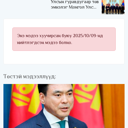
Улсын гуравдугаар төв
эмнэлэг Монгол Улсын
Төрийн соёрхлыг 4 дэх
удаагаа хүртлээ
Энэ мэдээ хуучирсан буюу 2025/10/09-нд
нийтлэгдсэн мэдээ болно.
Төстэй мэдээллүүд: