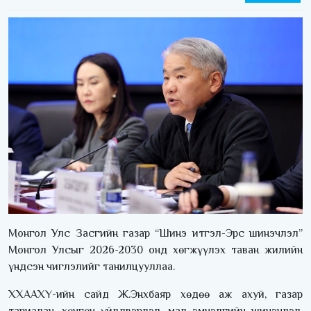
Монгол Улс Засгийн газар “Шинэ итгэл-Эрс шинэчлэл”
Монгол Улсыг 2026-2030 онд хөгжүүлэх таван жилийн
үндсэн чиглэлийг танилцууллаа.
ХХААХҮ-ийн сайд Ж.Энхбаяр хөдөө аж ахуй, газар
тариалан, хөнгөн үйлдвэрлэл, мал эмнэлгийн шинэчлэл,