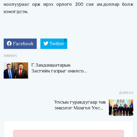
ноолуураас орж ирэх орлого 200 сая ам.доллар болж
нэмэгдсэн.
Facebook
Twitter
ӨМНӨХ
Г.Занданшатарын
Засгийн газрыг онилсон
хонзогнол төсвийг
барьцаалсан “террор”
болж хувирлаа
ДАРААХ
Улсын гуравдугаар төв
эмнэлэг Монгол Улсын
Төрийн соёрхлыг 4 дэх
удаагаа хүртлээ