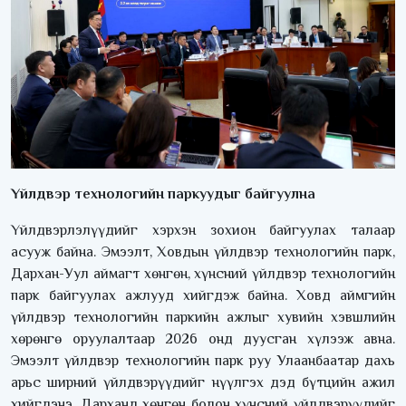
Үйлдвэр технологийн паркуудыг байгуулна
Үйлдвэрлэлүүдийг хэрхэн зохион байгуулах талаар
асууж байна. Эмээлт, Ховдын үйлдвэр технологийн парк,
Дархан-Уул аймагт хөнгөн, хүнсний үйлдвэр технологийн
парк байгуулах ажлууд хийгдэж байна. Ховд аймгийн
үйлдвэр технологийн паркийн ажлыг хувийн хэвшлийн
хөрөнгө оруулалтаар 2026 онд дуусган хүлээж авна.
Эмээлт үйлдвэр технологийн парк руу Улаанбаатар дахь
арьс ширний үйлдвэрүүдийг нүүлгэх дэд бүтцийн ажил
хийгдэнэ. Дарханд хөнгөн болон хүнсний үйлдвэрүүдийг