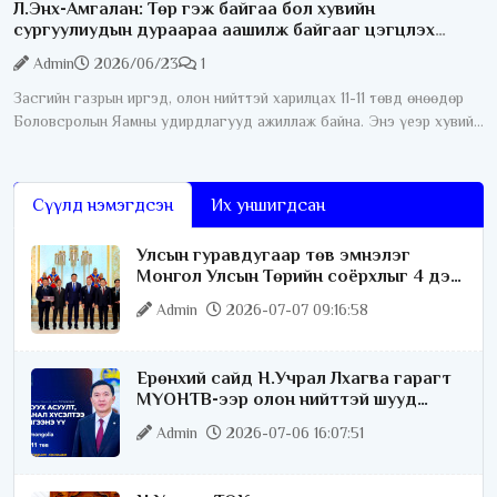
Л.Энх-Амгалан: Төр гэж байгаа бол хувийн
сургуулиудын дураараа аашилж байгааг цэгцлэх
ёстой
Admin
2026/06/23
1
Засгийн газрын иргэд, олон нийттэй харилцах 11-11 төвд өнөөдөр
Боловсролын Яамны удирдлагууд ажиллаж байна. Энэ үеэр хувийн
сургуулиудын ёс зүйн асуудал хөндөгдлөө. Тодруулбал эцэг
эхчүүд
Сүүлд нэмэгдсэн
Их уншигдсан
Улсын гуравдугаар төв эмнэлэг
Монгол Улсын Төрийн соёрхлыг 4 дэх
удаагаа хүртлээ
Admin
2026-07-07 09:16:58
Ерөнхий сайд Н.Учрал Лхагва гарагт
МҮОНТВ-ээр олон нийттэй шууд
ярилцана
Admin
2026-07-06 16:07:51