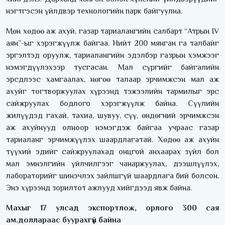
нэгтгэсэн үйлдвэр технологийн парк байгуулна.
Мөн хөдөө аж ахуй, газар тариалангийн салбарт “Атрын IV
аян”-ыг хэрэгжүүлж байгаа. Нийт 200 мянган га талбайг
эргэлтэд оруулж, тариалангийн эдэлбэр газрын хэмжээг
нэмэгдүүлэхээр тусгасан. Мал сүргийг байгалийн
эрсдлээс хамгаалах, нөгөө талаар эрчимжсэн мал аж
ахуйг тогтворжуулах хүрээнд тэжээлийн тармилыг эрс
сайжруулах бодлого хэрэгжүүлж байна. Сүүлийн
жилүүдэд гахай, тахиа, шувуу, сүү, өндөгний эрчимжсэн
аж ахуйнууд олноор нэмэгдэж байгаа учраас газар
тариаланг эрчимжүүлэх шаардлагатай. Хөдөө аж ахуйн
түүхий эдийг сайжруулахад онцгой анхаарах зүйл бол
мал эмнэлгийн үйлчилгээг чанаржуулах, дээшлүүлэх,
лабораторийг шинэчлэх зайлшгүй шаардлага бий болсон.
Энэ хүрээнд зорилтот ажлууд хийгдээд явж байна.
Махыг
17
улсад экспортлож, орлого
300
сая
ам.доллараас буурахгүй байна