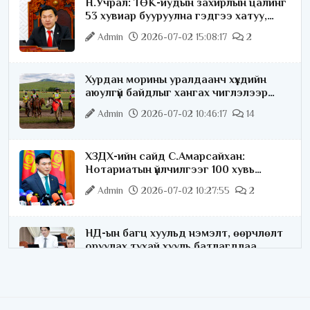
Н.Учрал: ТӨК-иудын захирлын цалинг
53 хувиар бууруулна гэдгээ хатуу,
хариуцлагатайгаар хэлье
Admin
2026-07-02 15:08:17
2
Хурдан морины уралдаанч хүүхдийн
аюулгүй байдлыг хангах чиглэлээр
ажиллаж байна
Admin
2026-07-02 10:46:17
14
ХЗДХ-ийн сайд С.Амарсайхан:
Нотариатын үйлчилгээг 100 хувь
цахимжуулна
Admin
2026-07-02 10:27:55
2
НД-ын багц хуульд нэмэлт, өөрчлөлт
оруулах тухай хууль батлагдлаа
Admin
2026-07-02 10:21:16
“Playtime” хөгжмийн наадмын үеэр