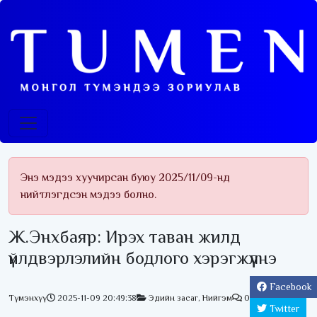
Энэ мэдээ хуучирсан буюу 2025/11/09-нд
нийтлэгдсэн мэдээ болно.
Ж.Энхбаяр: Ирэх таван жилд
үйлдвэрлэлийн бодлого хэрэгжүүлнэ
Facebook
Түмэнхүү
2025-11-09 20:49:38
Эдийн засаг
,
Нийгэм
0
Twitter