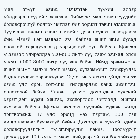
Мал эрүүл байж, чанартай түүхий эдээр
үйлдвэрлэлүүдийг хангана. Тиймээс мал эмнэлгүүдийг
боловсронгуй болгох чиглэд бид зорилт тавин ажиллана.
Түүнчлэн малын ашиг шимийг дээшлүүлэх шаардлага
бий. Манай нэг малаас авч байгаа ашиг шим бусад
оронтой харьцуулахад харьцангуй сул байгаа. Монгол
үнээнээс улиралдаа 500-600 литр сүү сааж байхад олон
улсад 6000-8000 литр сүү авч байна. Иймд эрчимжсэн,
ашиг шимт малын тоог нэмэх, бүтээмжийг сайжруулах
бодлогуудыг хэрэгжүүлнэ. Эцэст нь хэлэхэд үйлдвэрлэж
байж улс орон хөгжинө. Үйлдвэрлэж байж ажилтай,
орлоготой байна. Яамны зүгээс дотоодын хүнсний
хэрэгцээг бүрэн хангах, экспортлох чиглэлд онцгой
анхаарч байгаа. Махны экспорт сүүлийн гурван жилд
тогтворжиж, 17 улс оронд мах гаргаж, 300 сая
ам.доллараас буурахгүй байна. Дотоодын түүхий эдийн
боловсруулалтыг гүнзгийрүүлж байна. Ноолуурыг
дотооддоо 100 хувь самнах шийдвэртэй холбоотойгоор