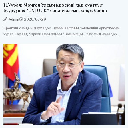
Н.Учрал: Монгол Улсын үндэсний хүнд суртлыг
бууруулах “UNLOCK” санаачилгыг эхлүүлж байна
Admin
2026/06/29
Ерөнхий сайдын дэргэдэх Эдийн засгийн зөвлөлийн өргөтгөсөн
хурал Гадаад харилцааны яамны "Зөвшилцөл" танхимд өнөөдөр
/2026.06.29/ боллоо. Хуралдаанд 100 гаруй гадаадын хөрөнгө