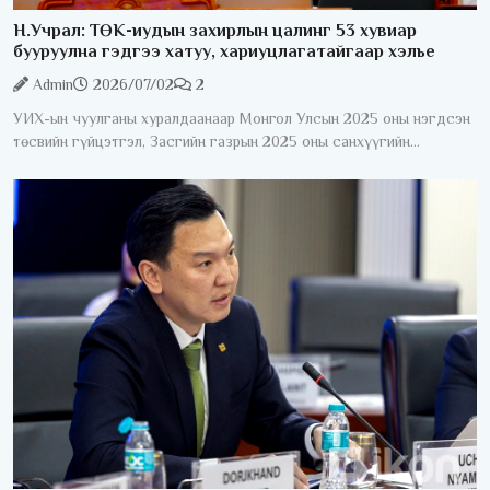
Н.Учрал: ТӨК-иудын захирлын цалинг 53 хувиар
бууруулна гэдгээ хатуу, хариуцлагатайгаар хэлье
Admin
2026/07/02
2
УИХ-ын чуулганы хуралдаанаар Монгол Улсын 2025 оны нэгдсэн
төсвийн гүйцэтгэл, Засгийн газрын 2025 оны санхүүгийн
нэгтгэсэн тайлан болон “Монгол Улсын 2025 оны төсвийн
гүйцэтгэл батлах