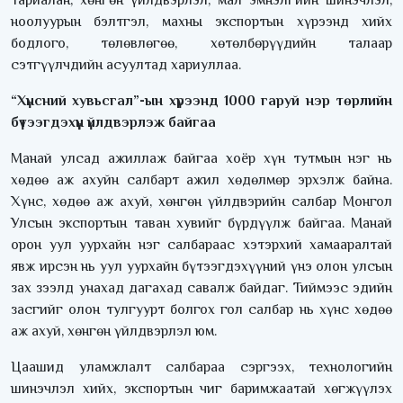
ноолуурын бэлтгэл, махны экспортын хүрээнд хийх
бодлого, төлөвлөгөө, хөтөлбөрүүдийн талаар
сэтгүүлчдийн асуултад хариуллаа.
“
Хүнсний хувьсгал
”-
ын хүрээнд
1000
гаруй нэр төрлийн
бүтээгдэхүүн үйлдвэрлэж байгаа
Манай улсад ажиллаж байгаа хоёр хүн тутмын нэг нь
хөдөө аж ахуйн салбарт ажил хөдөлмөр эрхэлж байна.
Хүнс, хөдөө аж ахуй, хөнгөн үйлдвэрийн салбар Монгол
Улсын экспортын таван хувийг бүрдүүлж байгаа. Манай
орон уул уурхайн нэг салбараас хэтэрхий хамааралтай
явж ирсэн нь уул уурхайн бүтээгдэхүүний үнэ олон улсын
зах зээлд унахад дагахад савалж байдаг. Тиймээс эдийн
засгийг олон тулгуурт болгох гол салбар нь хүнс хөдөө
аж ахуй, хөнгөн үйлдвэрлэл юм.
Цаашид уламжлалт салбараа сэргээх, технологийн
шинэчлэл хийх, экспортын чиг баримжаатай хөгжүүлэх