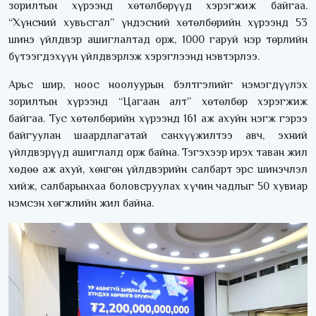
зорилтын хүрээнд хөтөлбөрүүд хэрэгжиж байгаа.
“Хүнсний хувьсгал” үндэсний хөтөлбөрийн хүрээнд 53
шинэ үйлдвэр ашиглалтад орж, 1000 гаруй нэр төрлийн
бүтээгдэхүүн үйлдвэрлэж хэрэглээнд нэвтэрлээ.
Арьс шир, ноос ноолуурын бэлтгэлийг нэмэгдүүлэх
зорилтын хүрээнд “Цагаан алт” хөтөлбөр хэрэгжиж
байгаа. Тус хөтөлбөрийн хүрээнд 161 аж ахуйн нэгж гэрээ
байгуулан шаардлагатай санхүүжилтээ авч, эхний
үйлдвэрүүд ашиглалд орж байна. Тэгэхээр ирэх таван жил
хөдөө аж ахуй, хөнгөн үйлдвэрийн салбарт эрс шинэчлэл
хийж, салбарынхаа боловсруулах хүчин чадлыг 50 хувиар
нэмсэн хөгжлийн жил байна.