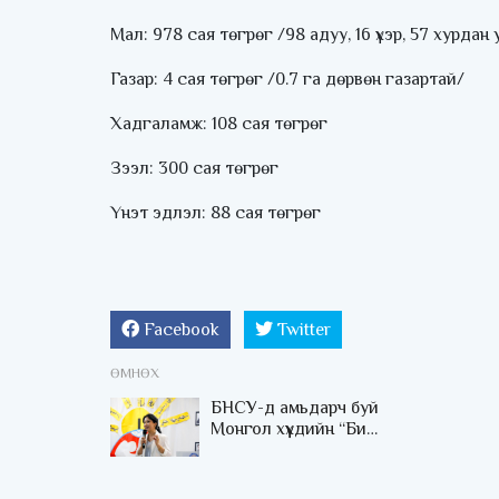
Мал: 978 сая төгрөг /98 адуу, 16 үхэр, 57 хурда
Газар: 4 сая төгрөг /0.7 га дөрвөн газартай/
Хадгаламж: 108 сая төгрөг
Зээл: 300 сая төгрөг
Үнэт эдлэл: 88 сая төгрөг
Facebook
Twitter
ӨМНӨХ
БНСУ-д амьдарч буй
Монгол хүүхдийн “Би
Монгол“ чуулган зохион
байгуулагдлаа