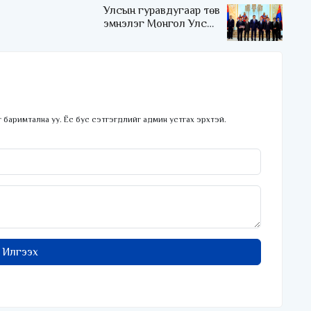
Улсын гуравдугаар төв
эмнэлэг Монгол Улсын
Төрийн соёрхлыг 4 дэх
удаагаа хүртлээ
 баримтална уу. Ёс бус сэтгэгдлийг админ устгах эрхтэй.
Илгээх