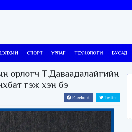
ДЭЛХИЙ
СПОРТ
УРЛАГ
ТЕХНОЛОГИ
БУСАД
ын орлогч Т.Даваадалайгийн
хбат гэж хэн бэ
Facebook
Twitter