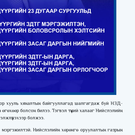
гоор хууль хяналтын байгууллагад шалгагдаж буй НЗД-
 өгөхөөр болсон билээ. Тэгвэл түүний халааг Нийслэлийн
элжлүүлэхээр болжээ.
ш мэргэжилтэй. Нийслэлийн хөрөнгө оруулалтын газрын