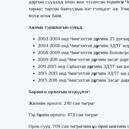
даргын суудалд олон жил тухалсан төдийгүй Чин
төрөөс төрсөн баячуудын нэг гэлцдэг аж. Учи
болж өсөж байв.
Ажлын туршлагын хувьд,
2002-2004 онд Чингэлтэй дүүргийн 23 дуга
2004-2008 онд Чингэлтэй дүүргийн ЗДТГ мэ
2008-2009 онд Чингэлтэй дүүргийн Боловср
2009-2011 онд Чингэлтэй дүүргийн засаг да
2011-2013 онд Сүхбаатар дүүргийн ЗДТГ-ын да
2013-2013 онд Чингэлтэй дүүргийн ЗДТГ-ын 
2013-2016 онд Чингэлтэй дүүргийн Засаг д
Хөрөнгө орлогын мэдүүлэг:
Жилийн орлого: 240 сая төгрөг
Гэр бүлийн орлого: 472 сая төгрөг
Орон сууц: 709 сая төгрөгийн үнэ бүхий нийтийн 