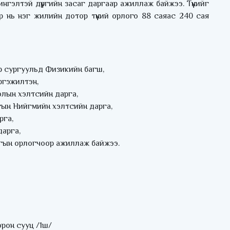
гэлтэй дүүргийн засаг даргаар ажиллаж байжээ. Түүнийг
р нь нэг жилийн дотор түүний орлого 88 саяас 240 сая
ар сургуульд Физикийн багш,
ргэжилтэн,
олын хэлтсийн дарга,
ргын Нийгмийн хэлтсийн дарга,
рга,
дарга,
аргын орлогчоор ажиллаж байжээ.
орон сууц /1ш/