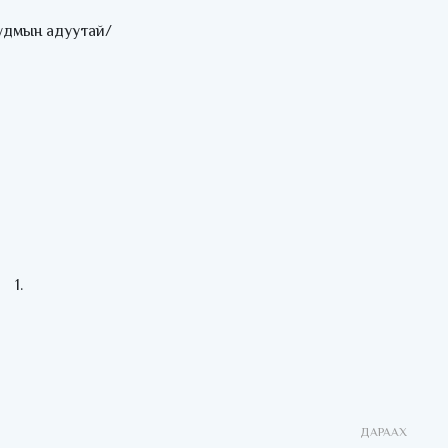
н удмын адуутай/
ДАРААХ