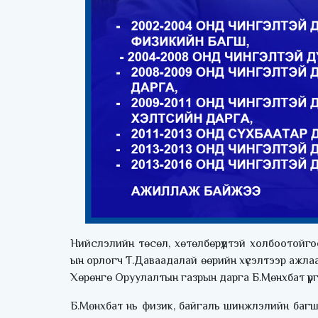
Нийслэлийн төсөл, хөтөлбөрүүдтэй холбоотой
ын орлогч Т.Даваадалай өөрийн хүсэлтээр ажлаа
Хөрөнгө Оруулалтын газрын дарга Б.Мөнхбат үрг
Б.Мөнхбат нь физик, байгаль шинжлэлийн баг