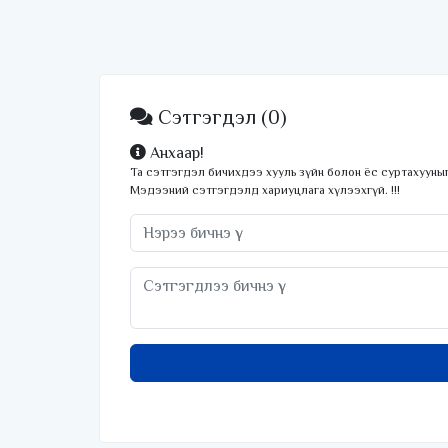
Сэтгэгдэл
(0)
Анхаар!
Та сэтгэгдэл бичихдээ хууль зүйн болон ёс суртахууныг
Мэдээний сэтгэгдэлд хариуцлага хүлээхгүй. !!!