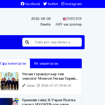
facebook
twitter
instagram
2026-08-08
3593.93₮
Бямба
АНУ-ын доллар
Сүүлд нэмэгдсэн
Их уншигдсан
Улсын гуравдугаар төв
эмнэлэг Монгол Улсын Төрийн
соёрхлыг 4 дэх удаагаа
Admin
2026-07-07 09:16:58
хүртлээ
Ерөнхий сайд Н.Учрал Лхагва
гарагт МҮОНТВ-ээр олон