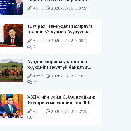
нийттэй шууд ярилцана
Admin
2026-07-06 16:07:51
Н.Учрал: ТӨК-иудын захирлын
цалинг 53 хувиар бууруулна
гэдгээ хатуу,
Admin
2026-07-02 15:08:17
хариуцлагатайгаар хэлье
2
Хурдан морины уралдаанч
хүүхдийн аюулгүй байдлыг
хангах чиглэлээр ажиллаж
Admin
2026-07-02 10:46:17
байна
14
ХЗДХ-ийн сайд С.Амарсайхан:
Нотариатын үйлчилгээг 100
хувь цахимжуулна
Admin
2026-07-02 10:27:55
2