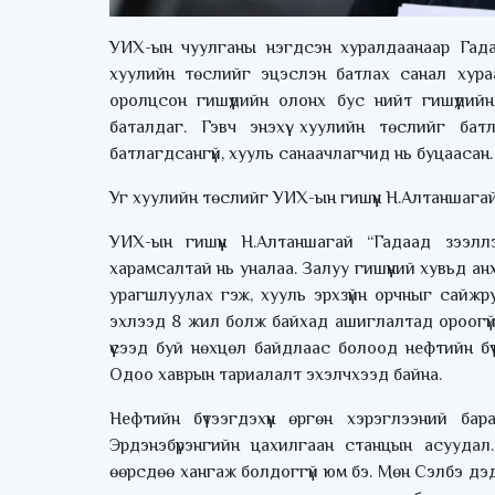
УИХ-ын чуулганы нэгдсэн хуралдаанаар Гадаа
хуулийн төслийг эцэслэн батлах санал хура
оролцсон гишүүдийн олонх бус нийт гишүүдий
баталдаг. Гэвч энэхүү хуулийн төслийг бат
батлагдсангүй, хууль санаачлагчид нь буцаасан.
Уг хуулийн төслийг УИХ-ын гишүүн Н.Алтаншагай н
УИХ-ын гишүүн Н.Алтаншагай “Гадаад зээллэ
харамсалтай нь уналаа. Залуу гишүүний хувьд а
урагшлуулах гэж, хууль эрхзүйн орчныг сайжр
эхлээд 8 жил болж байхад ашиглалтад ороогүй
үүсээд буй нөхцөл байдлаас болоод нефтийн бүтэ
Одоо хаврын тариалалт эхэлчхээд байна.
Нефтийн бүтээгдэхүүн өргөн хэрэглээний бар
Эрдэнэбүрэнгийн цахилгаан станцын асуудал
өөрсдөө хангаж болдоггүй юм бэ. Мөн Сэлбэ дэ