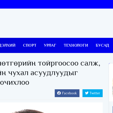
ДЭЛХИЙ
СПОРТ
УРЛАГ
ТЕХНОЛОГИ
БУСАД
чөтгөрийн тойргоосоо салж,
йн чухал асуудлуудыг
оочихлоо
Facebook
Twitter