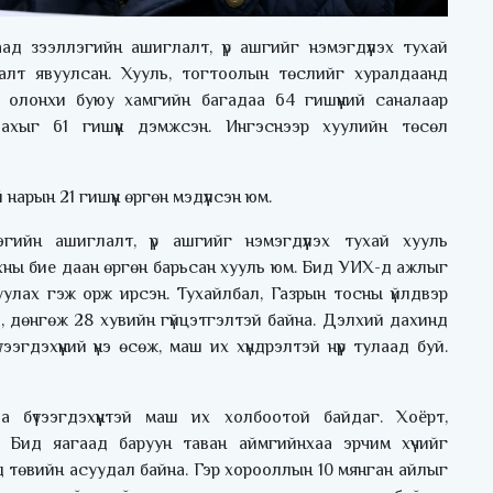
д зээллэгийн ашиглалт, үр ашгийг нэмэгдүүлэх тухай
алт явуулсан. Хууль, тогтоолын төслийг хуралдаанд
н олонхи буюу хамгийн багадаа 64 гишүүний саналаар
лахыг 61 гишүүн дэмжсэн. Ингэснээр хуулийн төсөл
арын 21 гишүүн өргөн мэдүүлсэн юм.
гийн ашиглалт, үр ашгийг нэмэгдүүлэх тухай хууль
нхны бие даан өргөн барьсан хууль юм. Бид УИХ-д ажлыг
уулах гэж орж ирсэн. Тухайлбал, Газрын тосны үйлдвэр
, дөнгөж 28 хувийн гүйцэтгэлтэй байна. Дэлхий дахинд
эгдэхүүний үнэ өсөж, маш их хүндрэлтэй нүүр тулаад буй.
аа бүтээгдэхүүнтэй маш их холбоотой байдаг. Хоёрт,
. Бид яагаад баруун таван аймгийнхаа эрчим хүчийг
д төвийн асуудал байна. Гэр хорооллын 10 мянган айлыг