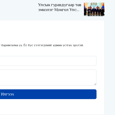
Улсын гуравдугаар төв
эмнэлэг Монгол Улсын
Төрийн соёрхлыг 4 дэх
удаагаа хүртлээ
 баримтална уу. Ёс бус сэтгэгдлийг админ устгах эрхтэй.
Илгээх