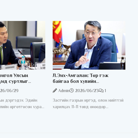
онгол Улсын
Л.Энх-Амгалан: Төр гэж
үнд суртлыг
байгаа бол хувийн
“UNLOCK”
сургуулиудын дураараа
26/06/29
Admin
2026/06/23
1
г эхлүүлж байна
аашилж байгааг цэгцлэх
ёстой
ын дэргэдэх Эдийн
Засгийн газрын иргэд, олон нийттэй
лийн өргөтгөсөн хурал
харилцах 11-11 төвд өнөөдөр
цааны яамны
Боловсролын Яамны удирдлагууд
танхимд өнөөдөр
ажиллаж байна. Энэ үеэр хувийн
. Хуралдаанд
сургуулиудын ёс зүйн асуудал
аадын хөрөнгө
хөндөгдлөө. Тодруулбал эцэг