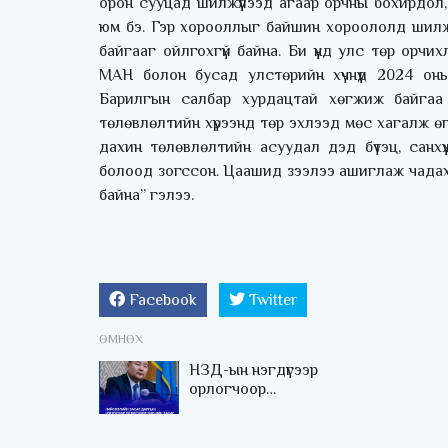
орон сууцад шилжүүлээд агаар орчны бохирдол
юм бэ. Гэр хорооллыг байшин хороололд шилжүү
байгааг ойлгохгүй байна. Би үүнд улс төр орч
МАН болон бусад улстөрийн хүчнүүд 2024 он
Барилгын салбар хурдацтай хөгжиж байгаа 
төлөвлөлтийн хүрээнд төр эхлээд мөс хагалж өгө
дахин төлөвлөлтийн асуудал дэд бүтэц, санхү
болоод зогссон. Цаашид зээлээ ашиглаж чадахг
байна” гэлээ.
Facebook
Twitter
ӨМНӨХ
НЗД-ын нэгдүгээр
орлогчоор
Г.Жаргалсайхан
томилогдлоо