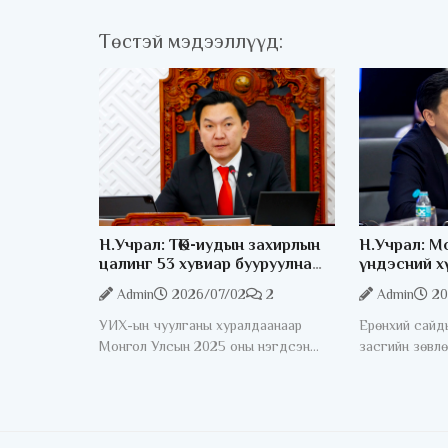
Төстэй мэдээллүүд:
Н.Учрал: ТӨК-иудын захирлын
Н.Учрал: М
цалинг 53 хувиар бууруулна
үндэсний х
гэдгээ хатуу,
бууруулах 
Admin
2026/07/02
2
Admin
20
хариуцлагатайгаар хэлье
санаачилгы
УИХ-ын чуулганы хуралдаанаар
Ерөнхий сайд
Монгол Улсын 2025 оны нэгдсэн
засгийн зөвлө
төсвийн гүйцэтгэл, Засгийн газрын
Гадаад харил
2025 оны санхүүгийн нэгтгэсэн
"Зөвшилцөл" 
тайлан болон “Монгол Улсын 2025
/2026.06.29/ боллоо
оны төсвийн гүйцэтгэл батлах
100 гаруй гад