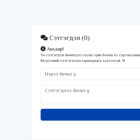
Сэтгэгдэл
(0)
Анхаар!
Та сэтгэгдэл бичихдээ хууль зүйн болон ёс суртахууныг
Мэдээний сэтгэгдэлд хариуцлага хүлээхгүй. !!!