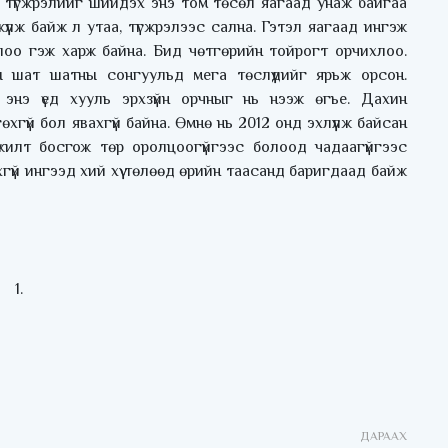
, түгжрэлийг шийдэх энэ том төсөл яагаад унаж байгаа
лж байж л утаа, түгжрэлээс сална. Гэтэл яагаад ингэж
ихлоо гэж харж байна. Бид чөтгөрийн тойрогт орчихлоо.
ы шат шатны сонгуульд мега төслүүдийг ярьж орсон.
энэ үед хууль эрхзүйн орчныг нь нээж өгье. Дахин
хгүй бол явахгүй байна. Өмнө нь 2012 онд эхлүүлж байсан
үжилт босгож төр оролцоогүйгээс болоод чадаагүйгээс
үй ингээд хий хүү төлөөд өрийн таасанд баригдаад байж
ДАРААХ