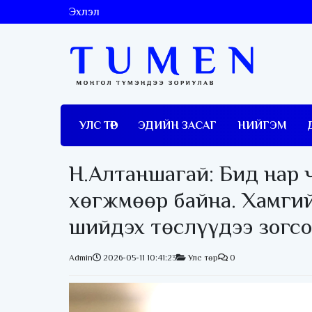
Эхлэл
УЛС ТӨР
ЭДИЙН ЗАСАГ
НИЙГЭМ
Н.Алтаншагай: Бид нар 
хөгжмөөр байна. Хамги
шийдэх төслүүдээ зогс
Admin
2026-05-11 10:41:23
Улс төр
0