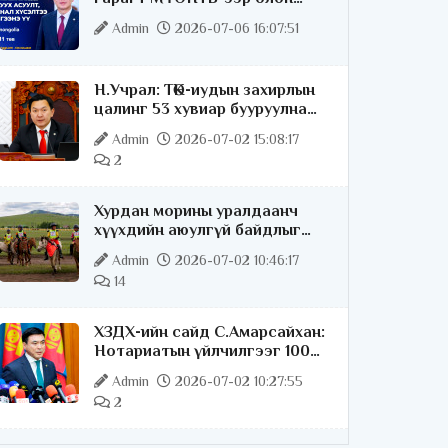
нийттэй шууд ярилцана
Admin
2026-07-06 16:07:51
Н.Учрал: ТӨК-иудын захирлын
цалинг 53 хувиар бууруулна
гэдгээ хатуу,
Admin
2026-07-02 15:08:17
хариуцлагатайгаар хэлье
2
Хурдан морины уралдаанч
хүүхдийн аюулгүй байдлыг
хангах чиглэлээр ажиллаж
Admin
2026-07-02 10:46:17
байна
14
ХЗДХ-ийн сайд С.Амарсайхан:
Нотариатын үйлчилгээг 100
хувь цахимжуулна
Admin
2026-07-02 10:27:55
2