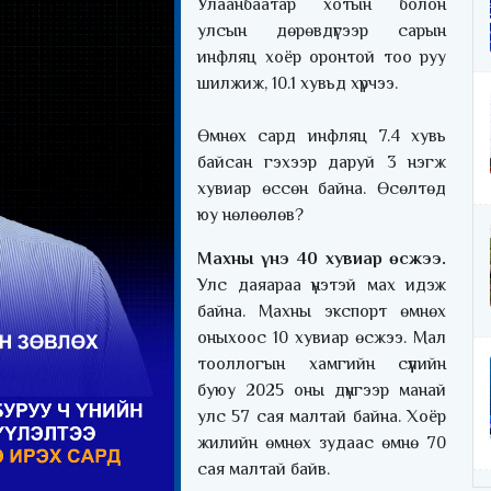
Улаанбаатар хотын болон
улсын дөрөвдүгээр сарын
инфляц хоёр оронтой тоо руу
шилжиж, 10.1 хувьд хүрчээ.
Өмнөх сард инфляц 7.4 хувь
байсан гэхээр даруй 3 нэгж
хувиар өссөн байна. Өсөлтөд
юу нөлөөлөв?
Махны үнэ 40 хувиар өсжээ.
Улс даяараа үнэтэй мах идэж
байна. Махны экспорт өмнөх
оныхоос 10 хувиар өсжээ. Мал
тооллогын хамгийн сүүлийн
буюу 2025 оны дүнгээр манай
улс 57 сая малтай байна. Хоёр
жилийн өмнөх зудаас өмнө 70
сая малтай байв.