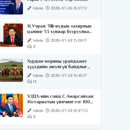
нийттэй шууд ярилцана
Admin
2026-07-06 16:07:51
Н.Учрал: ТӨК-иудын захирлын
цалинг 53 хувиар бууруулна
гэдгээ хатуу,
Admin
2026-07-02 15:08:17
хариуцлагатайгаар хэлье
2
Хурдан морины уралдаанч
хүүхдийн аюулгүй байдлыг
хангах чиглэлээр ажиллаж
Admin
2026-07-02 10:46:17
байна
14
ХЗДХ-ийн сайд С.Амарсайхан:
Нотариатын үйлчилгээг 100
хувь цахимжуулна
Admin
2026-07-02 10:27:55
2