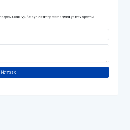
 баримтална уу. Ёс бус сэтгэгдлийг админ устгах эрхтэй.
Илгээх