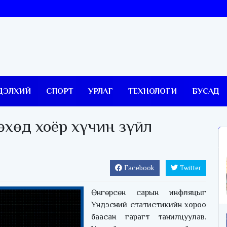
ДЭЛХИЙ
СПОРТ
УРЛАГ
ТЕХНОЛОГИ
БУСАД
өхөд хоёр хүчин зүйл
Facebook
Twitter
Өнгөрсөн сарын инфляцыг
Үндэсний статистикийн хороо
баасан гарагт танилцуулав.