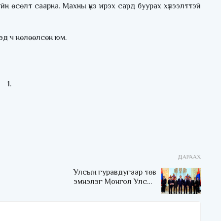
гийн өсөлт саарна. Махны үнэ ирэх сард буурах хүлээлттэй
эд ч нөлөөлсөн юм.
ДАРААХ
Улсын гуравдугаар төв
эмнэлэг Монгол Улсын
Төрийн соёрхлыг 4 дэх
удаагаа хүртлээ