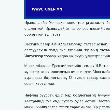
Ираны дайн 70 дахь хоногтоо үргэлжилж бай
онцлогтой. Ираны дайны нөлөөгөөр дэлхийн ол
сорилттой тулгарав.
Засгийн газар АИ-92 шатахуунд татаас өгдөг. 
сааруулахын тулд энэ төрлийн түлшинд татаа
Ингэснээр тээвэр, хөдөө аж ахуйн үйлдвэрлэли
Монголбанкны Ерөнхийлөгчийн зөвлөх Н.Батса
хүүг өсгөх, эсэх сонголтын өмнө ирдэг. Монгол
хурлаараа бодлогын хүүг 12 хувьд хэвээр хад
өсөлт харууллаа.
Инфляц буурсан үед л бид бодлогын хүүг бууру
Австралид энэ онд гурван удаа өсгөв. Засгийн
махны нийлүүлэлтээ эргэж харах нь зөв. Үр даг