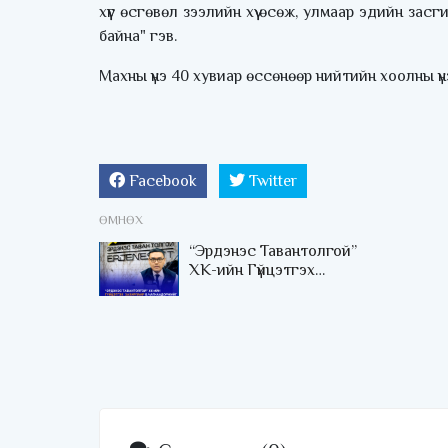
хүүг өсгөвөл зээлийн хүү өсөж, улмаар эдийн зас
байна" гэв.
Махны үнэ 40 хувиар өссөнөөр нийтийн хоолны үн
Facebook
Twitter
ӨМНӨХ
“Эрдэнэс Тавантолгой”
ХК-ийн Гүйцэтгэх
захирлаар
Б.Чагнаадоржийг
томиллоо