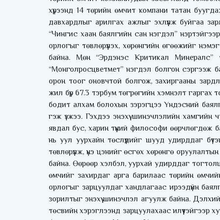
хүрээнд 14 төрийн өмчит компани татан буугда
давхардлыг арилгах ажлыг эхлүүлж буйгаа зар
“Чингис хаан баялгийн сан нэгдэл” нэртэйгээр 
орлогыг төвлөрүүлэх, хөрөнгийн өгөөжийг нэмэгд
байна. Мөн “Эрдэнэс Критикал Минералс” 
“Монголросцветмет” нэгдэл болгон сэргээж б
орон тоог оновчтой болгож, захиргааны зардл
жил бүр 67.3 тэрбум төгрөгийн хэмнэлт гаргах т
бодит алхам болохын зэрэгцээ Үндэсний баялгий
гэж үзжээ. Гэхдээ энэхүү шинэчлэлийн хамгийн
явдал бус, харин түүний философи өөрчлөгдөж 
нь уул уурхайн төслүүдийг шууд удирддаг бү
төвлөрүүлж, үнэ цэнийг өсгөх хөрөнгө оруулалт
байна. Өөрөөр хэлбэл, уурхай удирддаг тогто
өмчийг захирдаг арга барилаас төрийн өмчий
орлогыг зарцуулдаг хандлагаас ирээдүйн баял
зорилтыг энэхүү шинэчлэл агуулж байна. Дэлхи
төсвийн хэрэглээнд зарцуулахаас илүүтэйгээр ху