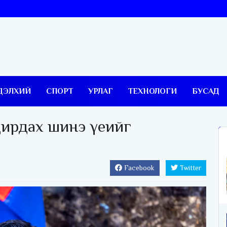
ДЭЛХИЙ
СПОРТ
УРЛАГ
ТЕХНОЛОГИ
БУСАД
дирдах шинэ үеийг
Facebook
Twitter