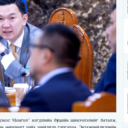
энэс Монгол” нэгдлийн бүтцийн шинэчлэлийг баталж,
н өөрчлөлт хийх шийдвэр гаргалаа. Энэхүү шийдвэрийн