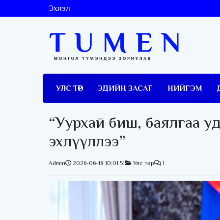
Эхлэл
УЛС ТӨР
ЭДИЙН ЗАСАГ
НИЙГЭМ
“Уурхай биш, баялгаа у
эхлүүллээ”
Admin
2026-06-18 10:01:51
Улс төр
1