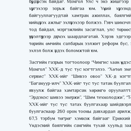
бүрдүүлсэн байдаг. Монгол Улс ч энэ жишгээ
хүргэхээр зорьж байгаа юм. Үүний хүрээ
байгууллагуудтай хамтран ажиллах, баялг
нийцүүлэх ажлыг эхлүүлэхээр болжээ. Гэвч шинэч
тод байдал, мэргэжлийн засаглал, улс төрөө
үзүүлэлтүүдээр дүгнэх шаардлагатай. Хэрэв эд
төрийн өмчийн салбарын ээлжит реформ бус, 
эхлэл болж үлдэх боломжтой юм.
Засгийн газрын тогтоолоор “Чингис хаан үндэ
Монгол” ХХК-д тус тус нэгтгэлээ. “Хөтөл эн
сервис” ХХК-ийг “Шивээ овоо” ХК-д нэгтгэ
“Багануур-илч” ХХК-ийг тус тус татан буулгал
явуулж байгаа хамтарсан хөрөнгө оруулалтт
“Эрдэнэс шивээ энержи”, “Шим технолоджи”, “Тө
ХХК-ийг тус тус татах буулгахаар шийдвэрлэ
буулгаснаар 260 орон тооны давхардал арилж, 
67,3 тэрбум төгрөг хэмнэж байгааг Ерөнхи
Үндэсний баялгийн сангийн тухай хуульд зааса