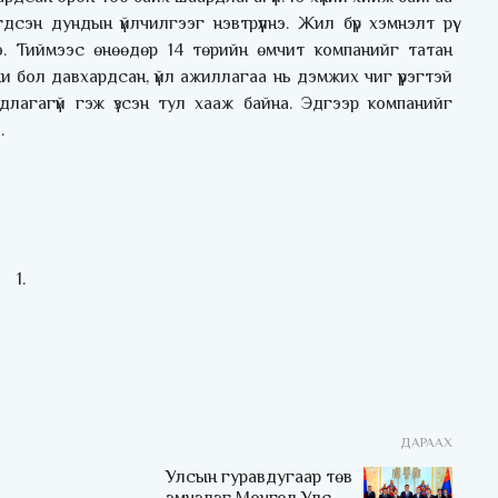
сэн дундын үйлчилгээг нэвтрүүлнэ. Жил бүр хэмнэлт рүү
э. Тиймээс өнөөдөр 14 төрийн өмчит компанийг татан
и бол давхардсан, үйл ажиллагаа нь дэмжих чиг үүрэгтэй
длагагүй гэж үзсэн тул хааж байна. Эдгээр компанийг
.
ДАРААХ
Улсын гуравдугаар төв