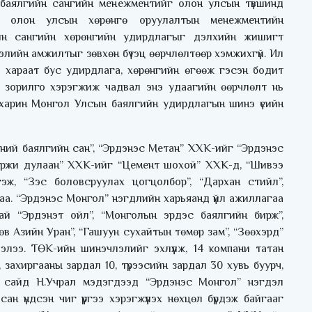
р баялгийн сангийн менежментийг олон улсын түвшинд
нд олон улсын хөрөнгө оруулалтын менежментийн
ийн сангийн хөрөнгийн удирдлагыг дэлхийн жишигт
лэлийн амжилтыг зөвхөн бүтэц өөрчлөлтөөр хэмжихгүй. Ил
с хараат бус удирдлага, хөрөнгийн өгөөж гэсэн бодит
гээр зорилго хэрэгжиж чадвал энэ удаагийн өөрчлөлт нь
харин Монгол Улсын баялгийн удирдлагын шинэ үеийн
сний баялгийн сан”, “Эрдэнэс Метан” ХХК-ийг “Эрдэнэс
ержи дулаан” ХХК-ийг “Цемент шохой” ХХК-д, “Шивээ
ж, “Зэс боловсруулах цогцолбор”, “Дархан стийл”,
аа. “Эрдэнэс Монгол” нэгдлийн харьяанд үйл ажиллагаа
ай “Эрдэнэт ойл”, “Монголын эрдэс баялгийн бирж”,
в Азийн Уран”, “Гашуун сухайтын төмөр зам”, “Зөөхэрд”
лээ. ТӨК-ийн шинэчлэлийг эхлүүлж, 14 компани татан
захиргааны зардал 10, түрээсийн зардал 30 хувь буурч,
й сайд Н.Учрал мэдэгдээд “Эрдэнэс Монгол” нэгдэл
н үндсэн чиг үүргээ хэрэгжүүлэх нөхцөл бүрдэж байгааг