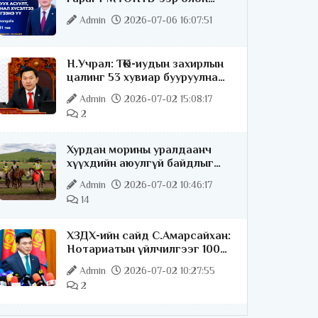
нийттэй шууд ярилцана
Admin
2026-07-06 16:07:51
Н.Учрал: ТӨК-иудын захирлын
цалинг 53 хувиар бууруулна
гэдгээ хатуу,
Admin
2026-07-02 15:08:17
хариуцлагатайгаар хэлье
2
Хурдан морины уралдаанч
хүүхдийн аюулгүй байдлыг
хангах чиглэлээр ажиллаж
Admin
2026-07-02 10:46:17
байна
14
ХЗДХ-ийн сайд С.Амарсайхан:
Нотариатын үйлчилгээг 100
хувь цахимжуулна
Admin
2026-07-02 10:27:55
2