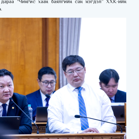
 дараа “Чингис хаан баялгийн сан нэгдэл” ХХК-ийн
.