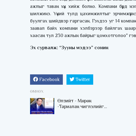
ажлыг таван хүн хийж болно. Компани бүрд нэгд
шилжинэ. Үүний тулд цахимжилтыг эрчимжүүлн
буулгах шийдвэр гаргасан. Гэхдээ уг 14 компан
заавал байх компани хэлбэрээр байлгах шаар
хаасан тул 230 ажлын байрыг цомхотголоо" гэв
Эх сурвалж: “Зууны мэдээ” сонин
Facebook
Twitter
ӨМНӨХ
Өлзийт - Мөрөн
-Тариалан чиглэлийг
холбох 120 км авто замыг
дуусгах ЗГ-ын тогтоол
гарчээ