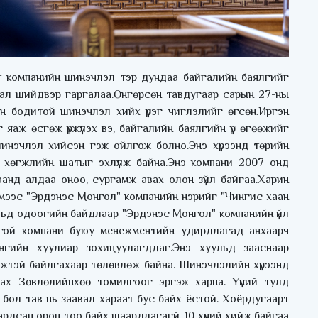
т компанийн шинэчлэл тэр дундаа байгалийн баялгийг
ухал шийдвэр гаргалаа.Өнгөрсөн тавдугаар сарын 27-ны
н бодитой шинэчлэл хийх үүрэг чиглэлийг өгсөн.Иргэн
яаж өсгөж үржүүлэх вэ, байгалийн баялгийн үр өгөөжийг
 шинэчлэл хийсэн гэж ойлгож болно.Энэ хүрээнд төрийн
хөгжлийн шатыг эхлүүлж байна.Энэ компани 2007 онд
анд алдаа оноо, сургамж авах олон зүйл байгаа.Харин
иймээс "Эрдэнэс Монгол" компанийн нэрийг "Чингис хаан
вьд одоогийн байдлаар "Эрдэнэс Монгол" компанийн үйл
лгой компани буюу менежментийн удирдлагад анхаарч
нгийн хуулиар зохицуулагддаг.Энэ хуульд зааснаар
ээмжтэй байлгахаар төлөвлөж байна. Шинэчлэлийн хүрээнд
х Зөвлөлийнхөө томилгоог эргэж харна. Үүний тулд
й бол тав нь заавал хараат бус байх ёстой. Хоёрдугаарт
дсан орон тоо байх шаардлагагүй. 10 хүний хийж байгаа