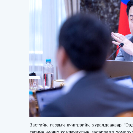
Засгийн газрын өчигдрийн хуралдаанаар “Эрд
төрийн өмчит компаниудын засаглалд томоохо