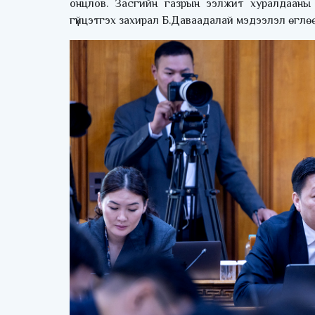
онцлов. Засгийн газрын ээлжит хуралдааны
гүйцэтгэх захирал Б.Даваадалай мэдээлэл өглөө