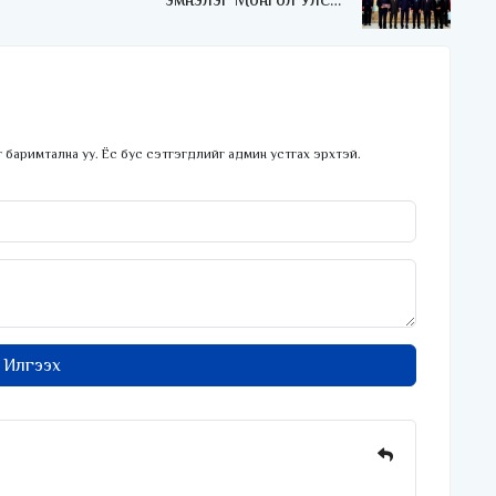
эмнэлэг Монгол Улсын
Төрийн соёрхлыг 4 дэх
удаагаа хүртлээ
 баримтална уу. Ёс бус сэтгэгдлийг админ устгах эрхтэй.
Илгээх