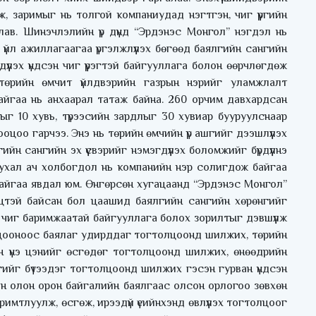
ж, заримыг нь толгой компаниудад нэгтгэн, чиг үүргийн
лав. Шинэчлэлийн үр дүнд “Эрдэнэс Монгол” нэгдэл нь
үйл ажиллагаагаа үргэлжлүүлэх бөгөөд баялгийн сангийн
үүлэх үндсэн чиг үүрэгтэй байгууллага болон өөрчлөгдөж
төрийн өмчит үйлдвэрийн газрын нэрийг уламжлалт
айгаа нь анхаарал татаж байна. 260 орчим давхардсан
ыг 10 хувь, түрээсийн зардлыг 30 хувиар бууруулснаар
ооцоо гарчээ. Энэ нь төрийн өмчийн үр ашгийг дээшлүүлэх
н сангийн эх үүсвэрийг нэмэгдүүлэх боломжийг бүрдүүлнэ
 чухал ач холбогдол нь компанийн нэр солигдож байгаа
байгаа явдал юм. Өнгөрсөн хугацаанд “Эрдэнэс Монгол”
тэцтэй байсан бол цаашид баялгийн сангийн хөрөнгийг
ын чиг баримжаатай байгууллага болох зорилтыг дэвшүүлж
лцооноос баялаг удирддаг тогтолцоонд шилжих, төрийн
н үнэ цэнийг өсгөдөг тогтолцоонд шилжих, өнөөдрийн
гийг бүтээдэг тогтолцоонд шилжих гэсэн гурван үндсэн
йн олон орон байгалийн баялгаас олсон орлогоо зөвхөн
римтлуулж, өсгөж, ирээдүй үеийнхэнд өвлүүлэх тогтолцоог