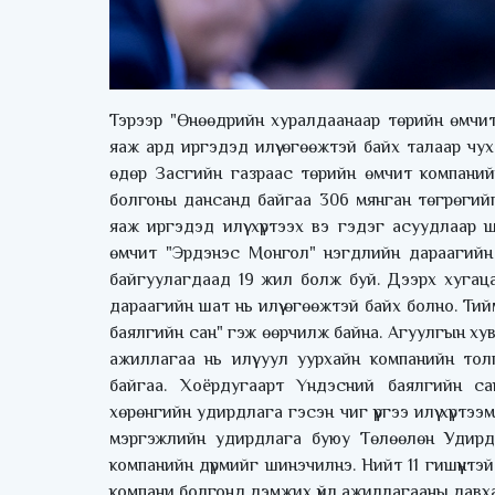
Тэрээр "Өнөөдрийн хуралдаанаар төрийн өмчи
яаж ард иргэдэд илүү өгөөжтэй байх талаар ч
өдөр Засгийн газраас төрийн өмчит компаний
болгоны дансанд байгаа 306 мянган төгрөгийг 
яаж иргэдэд илүү хүртээх вэ гэдэг асуудлаар
өмчит "Эрдэнэс Монгол" нэгдлийн дараагийн 
байгуулагдаад 19 жил болж буй. Дээрх хугаца
дараагийн шат нь илүү өгөөжтэй байх болно. Т
баялгийн сан" гэж өөрчилж байна. Агуулгын ху
ажиллагаа нь илүү уул уурхайн компанийн то
байгаа. Хоёрдугаарт Үндэсний баялгийн са
хөрөнгийн удирдлага гэсэн чиг үүргээ илүү хүрт
мэргэжлийн удирдлага буюу Төлөөлөн Удирда
компанийн дүрмийг шинэчилнэ. Нийт 11 гишүүнтэ
компани болгонд дэмжих үйл ажиллагааны давхар