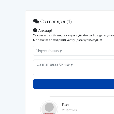
Сэтгэгдэл
(1)
Анхаар!
Та сэтгэгдэл бичихдээ хууль зүйн болон ёс суртахууныг
Мэдээний сэтгэгдэлд хариуцлага хүлээхгүй. !!!
Бат
2026/07/19