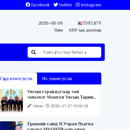
facebook
twitter
instagram
2026-08-09
3593.87₮
Ням
АНУ-ын доллар
Сүүлд нэмэгдсэн
Их уншигдсан
Улсын гуравдугаар төв
эмнэлэг Монгол Улсын Төрийн
соёрхлыг 4 дэх удаагаа
Admin
2026-07-07 09:16:58
хүртлээ
Ерөнхий сайд Н.Учрал Лхагва
гарагт МҮОНТВ-ээр олон