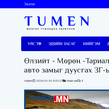
Эхлэл
УЛС ТӨР
ЭДИЙН ЗАСАГ
НИЙГЭМ
Өлзийт - Мөрөн -Тариал
авто замыг дуусгах ЗГ-
Admin
2026-05-20 11:03:25
Нийгэм
4