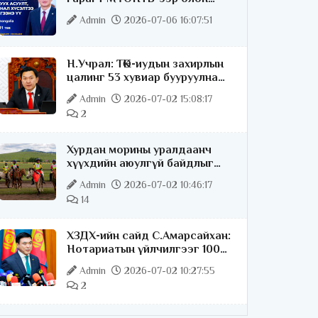
нийттэй шууд ярилцана
Admin
2026-07-06 16:07:51
Н.Учрал: ТӨК-иудын захирлын
цалинг 53 хувиар бууруулна
гэдгээ хатуу,
Admin
2026-07-02 15:08:17
хариуцлагатайгаар хэлье
2
Хурдан морины уралдаанч
хүүхдийн аюулгүй байдлыг
хангах чиглэлээр ажиллаж
Admin
2026-07-02 10:46:17
байна
14
ХЗДХ-ийн сайд С.Амарсайхан:
Нотариатын үйлчилгээг 100
хувь цахимжуулна
Admin
2026-07-02 10:27:55
2