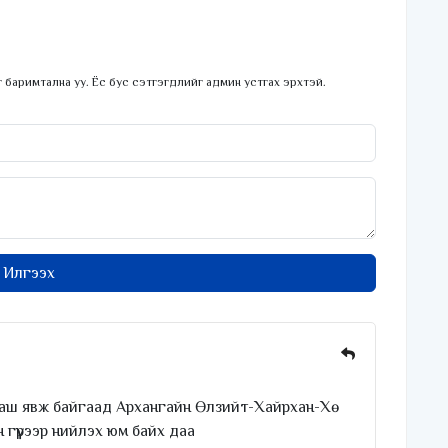
 баримтална уу. Ёс бус сэтгэгдлийг админ устгах эрхтэй.
Илгээх
аш явж байгаад Архангайн Өлзийт-Хайрхан-Хө
гүүрээр нийлэх юм байх даа