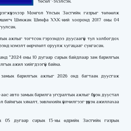
төсөл”-эхэлсэн.
гжүүлэхээр Монгол Улсын Засгийн газрыг төлөөлж
эмшигч Шинжан Шинфа ХХК-ний хооронд 2017 оны 04
гуулсан.
тын ажлыг тогтсон гэрээндээ дуусаагүй тул холбогдох
рээнд нэмэлт өөрчлөлт оруулж хугацааг сунгасан.
анд "2024 оны 10 дугаар сарын байдлаар зам барилгын
илгын ажил хийгдээгүй байна.
замын барилгын ажлыг 2026 онд багтаан дуусгаж
аас авто замын барилга угсралтын ажлыг бүрэн дуустал
 байнгын хяналт, зөвлөхийн үйлчилгээг үзүүлэн ажиллахаа
ы 05 дугаар сарын 13-ны өдрийн Засгийн газрын