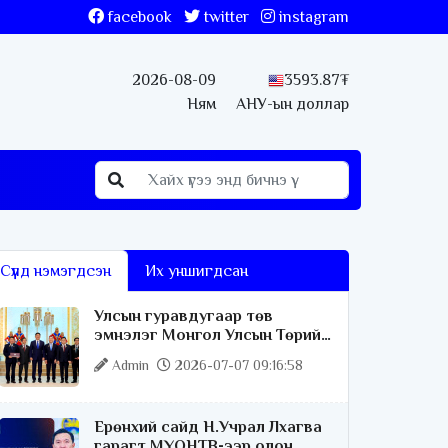
facebook
twitter
instagram
2026-08-09
3593.87₮
Ням
АНУ-ын доллар
Сүүлд нэмэгдсэн
Их уншигдсан
Улсын гуравдугаар төв
эмнэлэг Монгол Улсын Төрийн
соёрхлыг 4 дэх удаагаа
Admin
2026-07-07 09:16:58
хүртлээ
Ерөнхий сайд Н.Учрал Лхагва
гарагт МҮОНТВ-ээр олон