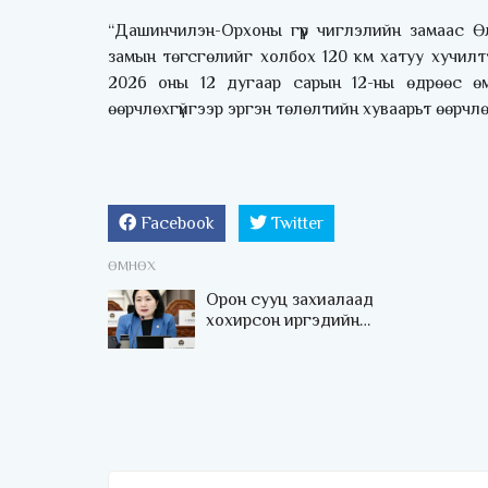
“Дашинчилэн-Орхоны гүүр чиглэлийн замаас Ө
замын төгсгөлийг холбох 120 км хатуу хучилт
2026 оны 12 дугаар сарын 12-ны өдрөөс өм
өөрчлөхгүйгээр эргэн төлөлтийн хуваарьт өөрчл
Facebook
Twitter
ӨМНӨХ
Орон сууц захиалаад
хохирсон иргэдийн
төлөөллийг хүлээн авч
санал, хүсэлтийг сонсоно