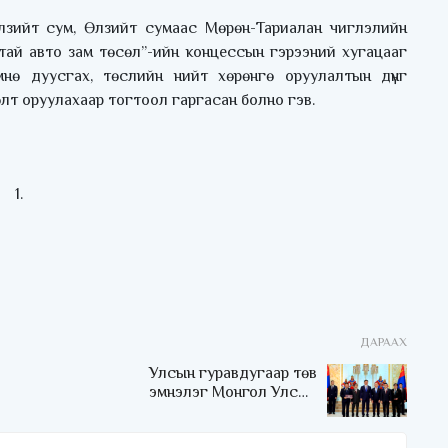
лзийт сум, Өлзийт сумаас Мөрөн-Тариалан чиглэлийн
тай авто зам төсөл”-ийн концессын гэрээний хугацааг
нө дуусгах, төслийн нийт хөрөнгө оруулалтын дүнг
өлт оруулахаар тогтоол гаргасан болно гэв.
ДАРААХ
Улсын гуравдугаар төв
эмнэлэг Монгол Улсын
Төрийн соёрхлыг 4 дэх
удаагаа хүртлээ