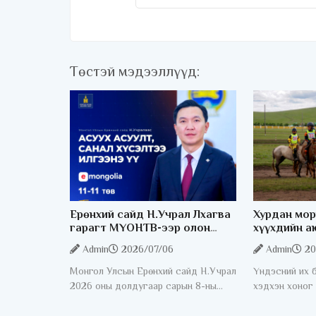
Төстэй мэдээллүүд:
Ерөнхий сайд Н.Учрал Лхагва
Хурдан мор
гарагт МҮОНТВ-ээр олон
хүүхдийн а
нийттэй шууд ярилцана
хангах чиг
Admin
2026/07/06
Admin
20
байна
Монгол Улсын Ерөнхий сайд Н.Учрал
Үндэсний их 
2026 оны долдугаар сарын 8-ны
хэдхэн хоног
өдөр буюу Лхагва гарагт МҮОНТВ-
хурдан морин
ээр олон нийттэй шууд ярилцана.
эрх, аюулгүй 