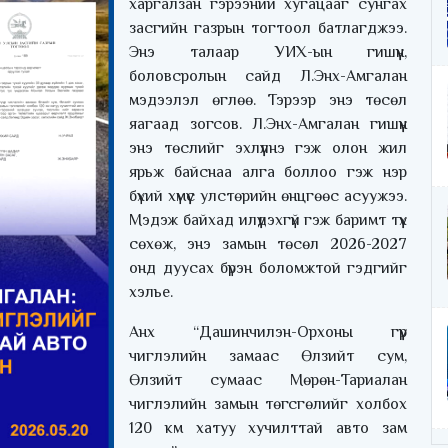
харгалзан гэрээний хугацааг сунгах
засгийн газрын тогтоол батлагджээ.
Энэ талаар УИХ-ын гишүүн,
боловсролын сайд Л.Энх-Амгалан
мэдээлэл өглөө. Тэрээр энэ төсөл
яагаад зогсов. Л.Энх-Амгалан гишүүн
энэ төслийг эхлүүлнэ гэж олон жил
ярьж байснаа алга боллоо гэж нэр
бүхий хүмүүс улстөрийн өнцгөөс асуужээ.
Мэдэж байхад илүүдэхгүй гэж баримт түүх
сөхөж, энэ замын төсөл 2026-2027
онд дуусах бүрэн боломжтой гэдгийг
хэлье.
Анх “Дашинчилэн-Орхоны гүүр
чиглэлийн замаас Өлзийт сум,
Өлзийт сумаас Мөрөн-Тариалан
чиглэлийн замын төгсгөлийг холбох
120 км хатуу хучилттай авто зам