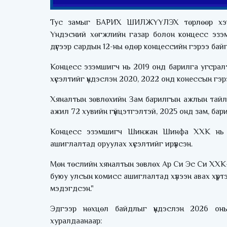
Тус замыг БАРИХ ШИЛЖҮҮЛЭХ төрлөөр хэрэ
Үндэсний хөгжлийн газар болон концесс эз
дүгээр сардын 12-ны өдөр концессийн гэрээ бай
Концесс эзэмшигч нь 2019 онд барилга угсрал
хүсэлтийг үндэслэн 2020, 2022 онд конессын гэ
Хяналтын зөвлөхийн Зам барилгын ажлын тайл
ажил 72 хувийн гүйцэтгэлтэй, 2025 онд зам, бар
Концесс эзэмшигч Шинжан Шинфа ХХК нь 
ашиглалтад оруулах хүсэлтийг ирүүлсэн.
Мөн төслийн хяналтын зөвлөх Ар Си Эс Си ХХК-
буюу улсын комисс ашиглалтад хүлээн авах хүртэл
мэдэгдсэн."
Эдгээр нөхцөл байдлыг үндэслэн 2026 он
хуралдаанаар: