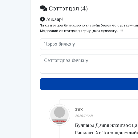
Сэтгэгдэл
(4)
Анхаар!
Та сэтгэгдэл бичихдээ хууль зүйн болон ёс суртахууныг
Мэдээний сэтгэгдэлд хариуцлага хүлээхгүй. !!!
энх
2026/05/21
Булганы Дашинчлэнгээс ца
Рашаант-Хө Тосонцэнгэлийн 