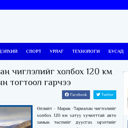
ДЭЛХИЙ
СПОРТ
УРЛАГ
ТЕХНОЛОГИ
БУСАД
ан чиглэлийг холбох 120 км
ын тогтоол гарчээ
Facebook
Twitter
Өлзийт - Мөрөн -Тариалан чиглэлийг
холбох 120 км хатуу хучилттай авто
замын төслийг дуусгах хүсэлтийг