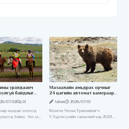
ины уралдаанч
Мазаалайн амьдрах орчныг
юулгүй байдлыг
24 цагийн автомат камераар
лэлээр ажиллаж
хянаж байна
26/07/02
14
Admin
2026/07/01
баяр наадам эхлэхэд
Монгол Улсын Ерөнхийлөгч
 үлдээд байна. Энэ үед
У.Хүрэлсүхийн санаачилгаар 2022
ы уралдаанч хүүхдийн
оноос мазаалайг хамгаалах ажлыг
байдлыг хангах
эрчимжүүлсэн. Үүний хүрээнд